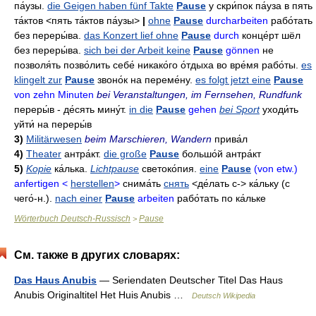
па́узы
.
die Geigen haben fünf Takte
Pause
у скри́пок па́уза в пять
та́ктов
<пять та́ктов па́узы>
|
ohne
Pause
durcharbeiten
рабо́тать
без переры́ва
.
das Konzert lief ohne
Pause
durch
конце́рт шёл
без переры́ва
.
sich bei der Arbeit keine
Pause
gönnen
не
позволя́ть
позво́лить себе́ никако́го о́тдыха во вре́мя рабо́ты
.
es
klingelt zur
Pause
звоно́к на переме́ну
.
es folgt jetzt eine
Pause
von zehn Minuten
bei Veranstaltungen, im Fernsehen, Rundfunk
переры́в - де́сять мину́т
.
in die
Pause
gehen
bei Sport
уходи́ть
уйти́ на переры́в
3)
Militärwesen
beim Marschieren, Wandern
прива́л
4)
Theater
антра́кт
.
die große
Pause
большо́й антра́кт
5)
Kopie
ка́лька
.
Lichtpause
светоко́пия
.
eine
Pause
(von etw.)
anfertigen <
herstellen
>
снима́ть
снять
<де́лать с-> ка́льку (с
чего́-н.).
nach einer
Pause
arbeiten
рабо́тать по ка́льке
Wörterbuch Deutsch-Russisch
Pause
>
См. также в других словарях:
Das Haus Anubis
— Seriendaten Deutscher Titel Das Haus
Anubis Originaltitel Het Huis Anubis …
Deutsch Wikipedia