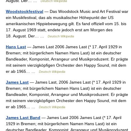
August. Der… …
Deutsch Wikipedia
Woodstockfestival
— Das Woodstock Music and Art Festival war
ein Musikfestival, das als musikalischer Höhepunkt der US
amerikanischen Hippiebewegung gilt. Es fand offiziell vom 15. bis
17. August 1969 statt, endete jedoch erst am Morgen des
18. August. Der… …
Deutsch Wikipedia
Hans Last
— James Last 2006 James Last (* 17. April 1929 in
Bremen; mit bürgerlichem Namen Hans Last) ist ein deutscher
Bandleader, Komponist, Arrangeur und Musikproduzent. Er prägte
mit seinem vierzigköpfigen Orchester den Happy Sound, mit dem
er ab 1965… …
Deutsch Wikipedia
James Last
— James Last, 2006 James Last (* 17. April 1929 in
Bremen; mit bürgerlichem Namen Hans Last) ist ein deutscher
Bandleader, Komponist, Arrangeur und Musikproduzent. Er prägte
mit seinem vierzigköpfigen Orchester den Happy Sound, mit dem
er ab 1965… …
Deutsch Wikipedia
James Last Band
— James Last 2006 James Last (* 17. April
1929 in Bremen; mit bürgerlichem Namen Hans Last) ist ein
deutscher Bandleader, Komponist, Arrangeur und Musikproduzent.