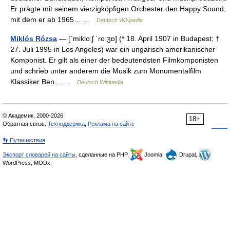
Er prägte mit seinem vierzigköpfigen Orchester den Happy Sound,
mit dem er ab 1965… …
Deutsch Wikipedia
Miklós Rózsa
— [ˈmikloːʃ ˈroːʒɒ] (* 18. April 1907 in Budapest; †
27. Juli 1995 in Los Angeles) war ein ungarisch amerikanischer
Komponist. Er gilt als einer der bedeutendsten Filmkomponisten
und schrieb unter anderem die Musik zum Monumentalfilm
Klassiker Ben… …
Deutsch Wikipedia
© Академик, 2000-2026
18+
Обратная связь:
Техподдержка
,
Реклама на сайте
👣 Путешествия
Экспорт словарей на сайты
, сделанные на PHP,
Joomla,
Drupal,
WordPress, MODx.