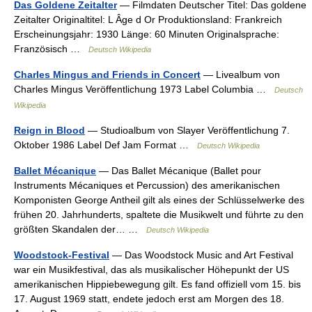
Das Goldene Zeitalter
— Filmdaten Deutscher Titel: Das goldene
Zeitalter Originaltitel: L Âge d Or Produktionsland: Frankreich
Erscheinungsjahr: 1930 Länge: 60 Minuten Originalsprache:
Französisch …
Deutsch Wikipedia
Charles Mingus and Friends in Concert
— Livealbum von
Charles Mingus Veröffentlichung 1973 Label Columbia …
Deutsch
Wikipedia
Reign in Blood
— Studioalbum von Slayer Veröffentlichung 7.
Oktober 1986 Label Def Jam Format …
Deutsch Wikipedia
Ballet Mécanique
— Das Ballet Mécanique (Ballet pour
Instruments Mécaniques et Percussion) des amerikanischen
Komponisten George Antheil gilt als eines der Schlüsselwerke des
frühen 20. Jahrhunderts, spaltete die Musikwelt und führte zu den
größten Skandalen der… …
Deutsch Wikipedia
Woodstock-Festival
— Das Woodstock Music and Art Festival
war ein Musikfestival, das als musikalischer Höhepunkt der US
amerikanischen Hippiebewegung gilt. Es fand offiziell vom 15. bis
17. August 1969 statt, endete jedoch erst am Morgen des 18.