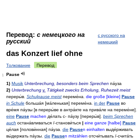
Перевод:
с немецкого на
с русского на
русский
немецкий
das Konzert lief ohne
Толкование
Перевод
Pause
1
1)
Musik
Unterbrechung, besonders beim Sprechen
па́уза
2)
Unterbrechung
v.
Tätigkeit zwecks Erholung, Ruhezeit meist
переры́в
.
Schulpause meist
переме́на
.
die große [kleine]
Pause
in Schule
больша́я
[ма́ленькая]
переме́на
.
in der
Pause
во
вре́мя па́узы
[в переры́ве в антра́кте
на прива́ле
на переме́не].
eine
Pause
machen
де́лать
с- па́узу
[переры́в].
beim Sprechen
auch
остана́вливаться
/-
станови́ться
|
eine ganze [halbe]
Pause
це́лая
[полови́нная]
па́уза
.
die
Pause
n einhalten
выде́рживать
вы́держать
па́узы
.
die
Pause
n mitzählen
отсчи́тывать
/-
счита́ть