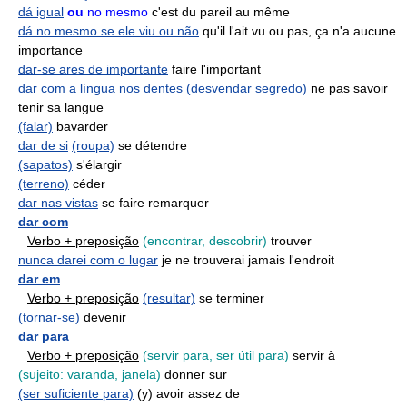
dá igual
ou
no mesmo
c'est du pareil au même
dá no mesmo se ele viu ou não
qu'il l'ait vu ou pas, ça n'a aucune
importance
dar-se ares de importante
faire l'important
dar com a língua nos dentes
(desvendar segredo)
ne pas savoir
tenir sa langue
(falar)
bavarder
dar de si
(roupa)
se détendre
(sapatos)
s'élargir
(terreno)
céder
dar nas vistas
se faire remarquer
dar com
Verbo + preposição
(encontrar, descobrir)
trouver
nunca darei com o lugar
je ne trouverai jamais l'endroit
dar em
Verbo + preposição
(resultar)
se terminer
(tornar-se)
devenir
dar para
Verbo + preposição
(servir para, ser útil para)
servir à
(sujeito: varanda, janela)
donner sur
(ser suficiente para)
(y) avoir assez de