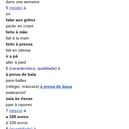
dans une semaine
5
(modo)
à
en
falar aos gritos
parler en criant
feito à mão
fait à la main
feito à pressa
fait en vitesse
ir a pé
aller à pied
6
(característica, qualidade)
à
à prova de bala
pare-balles
(relógio, máscara)
à prova de água
waterproof
saia às riscas
jupe à rayures
7
(preço)
à
a 100 euros
à 100 euros
8
(quantidade)
à