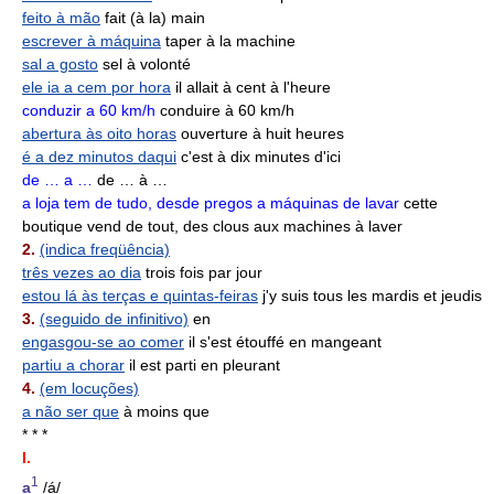
feito à mão
fait (à la) main
escrever à máquina
taper à la machine
sal a gosto
sel à volonté
ele ia a cem por hora
il allait à cent à l'heure
conduzir a 60 km/h
conduire à 60 km/h
abertura às oito horas
ouverture à huit heures
é a dez minutos daqui
c'est à dix minutes d'ici
de … a …
de … à …
a loja tem de tudo, desde pregos a máquinas de lavar
cette
boutique vend de tout, des clous aux machines à laver
2.
(indica freqüência)
três vezes ao dia
trois fois par jour
estou lá às terças e quintas-feiras
j'y suis tous les mardis et jeudis
3.
(seguido de infinitivo)
en
engasgou-se ao comer
il s'est étouffé en mangeant
partiu a chorar
il est parti en pleurant
4.
(em locuções)
a não ser que
à moins que
* * *
I.
1
a
/á/