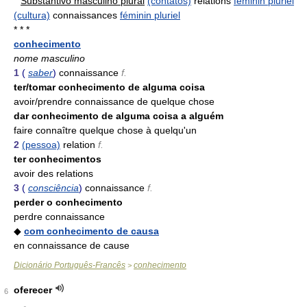
Substantivo masculino plural
(contatos)
relations
féminin pluriel
(cultura)
connaissances
féminin pluriel
* * *
conhecimento
nome masculino
1
(
saber
)
connaissance
f.
ter/tomar conhecimento de alguma coisa
avoir/prendre connaissance de quelque chose
dar conhecimento de alguma coisa a alguém
faire connaître quelque chose à quelqu'un
2
(pessoa)
relation
f.
ter conhecimentos
avoir des relations
3
(
consciência
)
connaissance
f.
perder o conhecimento
perdre connaissance
◆
com conhecimento de causa
en connaissance de cause
Dicionário Português-Francês
conhecimento
>
oferecer
6