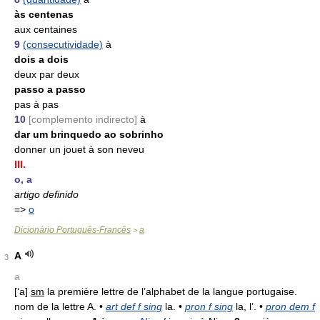
às centenas
aux centaines
9
(consecutividade)
à
dois a dois
deux par deux
passo a passo
pas à pas
10
[complemento indirecto]
à
dar um brinquedo ao sobrinho
donner un jouet à son neveu
III.
o, a
artigo definido
=>
o
Dicionário Português-Francês
a
>
A
3
a
[‘a]
sm
la première lettre de l’alphabet de la langue portugaise.
nom de la lettre A. •
art def f sing
la. •
pron f sing
la, l’. •
pron dem f