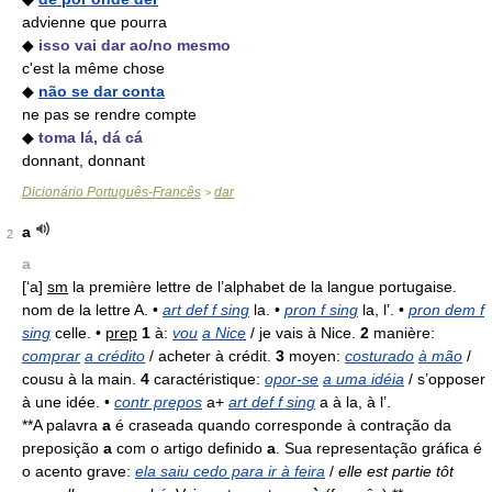
advienne que pourra
◆
isso vai dar ao/no mesmo
c'est la même chose
◆
não se dar conta
ne pas se rendre compte
◆
toma lá, dá cá
donnant, donnant
Dicionário Português-Francês
dar
>
a
2
a
[‘a]
sm
la première lettre de l’alphabet de la langue portugaise.
nom de la lettre A. •
art def f sing
la. •
pron f sing
la, l’. •
pron dem f
sing
celle. •
prep
1
à:
vou
a Nice
/ je vais à Nice.
2
manière:
comprar
a crédito
/ acheter à crédit.
3
moyen:
costurado
à mão
/
cousu à la main.
4
caractéristique:
opor-se
a uma idéia
/ s’opposer
à une idée. •
contr prepos
a+
art def f sing
a à la, à l’.
**A palavra
a
é craseada quando corresponde à contração da
preposição
a
com o artigo definido
a
. Sua representação gráfica é
o acento grave:
ela saiu cedo para ir à feira
/
elle est partie tôt