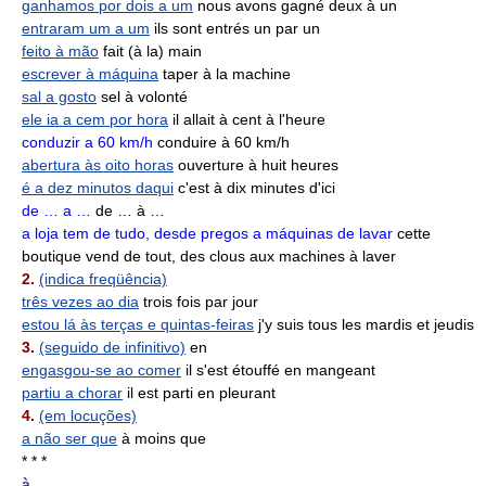
ganhamos por dois a um
nous avons gagné deux à un
entraram um a um
ils sont entrés un par un
feito à mão
fait (à la) main
escrever à máquina
taper à la machine
sal a gosto
sel à volonté
ele ia a cem por hora
il allait à cent à l'heure
conduzir a 60 km/h
conduire à 60 km/h
abertura às oito horas
ouverture à huit heures
é a dez minutos daqui
c'est à dix minutes d'ici
de … a …
de … à …
a loja tem de tudo, desde pregos a máquinas de lavar
cette
boutique vend de tout, des clous aux machines à laver
2.
(indica freqüência)
três vezes ao dia
trois fois par jour
estou lá às terças e quintas-feiras
j'y suis tous les mardis et jeudis
3.
(seguido de infinitivo)
en
engasgou-se ao comer
il s'est étouffé en mangeant
partiu a chorar
il est parti en pleurant
4.
(em locuções)
a não ser que
à moins que
* * *
à