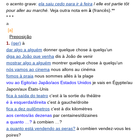
o acento grave:
ela saiu cedo para ir à feira
/
elle est partie tôt
pour aller au marché.
Veja outra nota em
à
(francês).**
* * *
a
[a]
Preposição
1.
(ger)
à
dar algo a alguém
donner quelque chose à quelqu’un
diga ao João que venha
dis à João de venir
mostrar algo a alguém
montrer quelque chose à quelqu’un
nós vamos ao cinema
nous allons au cinéma
fomos à praia
nous sommes allés à la plage
vou ao Egito/ao Japão/aos Estados Unidos
je vais en Égypte/au
Japon/aux États-Unis
fica à saída do teatro
c'est à la sortie du théâtre
é à esquerda/direita
c'est à gauche/droite
fica a dez quilômetros
c'est à dix kilomètres
aos centos/às dezenas
par centaines/dizaines
a quanto …?
à combien …?
a quanto está vendendo as peras?
à combien vendez-vous les
poires?