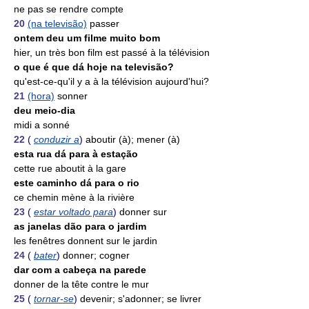
ne pas se rendre compte
20
(na televisão)
passer
ontem deu um filme muito bom
hier, un très bon film est passé à la télévision
o que é que dá hoje na televisão?
qu'est-ce-qu'il y a à la télévision aujourd'hui?
21
(hora)
sonner
deu meio-dia
midi a sonné
22
(
conduzir a
)
aboutir (à); mener (à)
esta rua dá para à estação
cette rue aboutit à la gare
este caminho dá para o rio
ce chemin mène à la rivière
23
(
estar voltado para
)
donner sur
as janelas dão para o jardim
les fenêtres donnent sur le jardin
24
(
bater
)
donner; cogner
dar com a cabeça na parede
donner de la tête contre le mur
25
(
tornar-se
)
devenir; s'adonner; se livrer