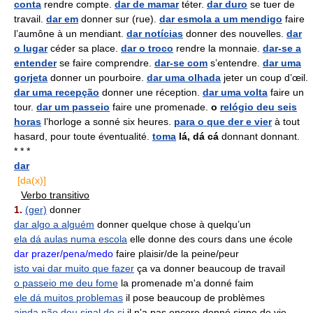
conta
rendre compte.
dar de mamar
téter.
dar duro
se tuer de
travail.
dar em
donner sur (rue).
dar esmola a um mendigo
faire
l’aumône à un mendiant.
dar notícias
donner des nouvelles.
dar
o lugar
céder sa place.
dar o troco
rendre la monnaie.
dar-se a
entender
se faire comprendre.
dar-se com
s’entendre.
dar uma
gorjeta
donner un pourboire.
dar uma olhada
jeter un coup d’œil.
dar uma recepção
donner une réception.
dar uma volta
faire un
tour.
dar um passeio
faire une promenade.
o
relógio deu seis
horas
l’horloge a sonné six heures.
para o que der e vier
à tout
hasard, pour toute éventualité.
toma
lá, dá cá
donnant donnant.
* * *
dar
[da(x)]
Verbo transitivo
1.
(ger)
donner
dar algo a alguém
donner quelque chose à quelqu’un
ela dá aulas numa escola
elle donne des cours dans une école
dar prazer/pena/medo
faire plaisir/de la peine/peur
isto vai dar muito que fazer
ça va donner beaucoup de travail
o passeio me deu fome
la promenade m'a donné faim
ele dá muitos problemas
il pose beaucoup de problèmes
ainda não deu sinal de si
il n'a pas encore donné signe de vie