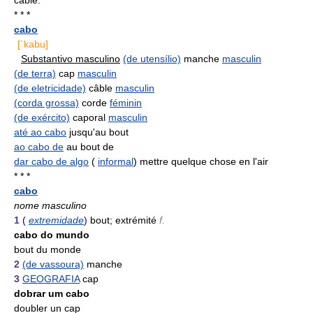
câble.
* * *
cabo
[`kabu]
Substantivo masculino
(de utensílio)
manche
masculin
(de terra)
cap
masculin
(de eletricidade)
câble
masculin
(corda grossa)
corde
féminin
(de exército)
caporal
masculin
até ao cabo
jusqu'au bout
ao cabo de
au bout de
dar cabo de algo
(
informal
) mettre quelque chose en l'air
* * *
cabo
nome masculino
1
(
extremidade
)
bout; extrémité
f.
cabo do mundo
bout du monde
2
(de vassoura)
manche
3
GEOGRAFIA
cap
dobrar um cabo
doubler un cap