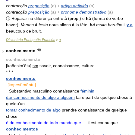
contracção
preposição
(
a
) +
artigo definido
(a)
contracção
preposição
(
a
) +
pronome demonstrativo
(a)
ⓘ Reparar na diferença entre
à
(prep.) e
há
(forma do verbo
haver):
Vamos
à
festa
nous allons
à
la fête;
há
muito barulho
il
y a
beaucoup de bruit.
Dicionário Português-Francês
à
>
conhecimento
5
co.nhe.ci.men.to
[koñesim‘ẽtu]
sm
savoir, connaissance, culture.
* * *
conhecimento
[koɲesi`mẽntu]
Substantivo masculino
connaissance
féminin
dar conhecimento de algo a alguém
faire part de quelque chose à
quelqu’un
tomar conhecimento de algo
prendre connaissance de quelque
chose
é do conhecimento de todo mundo que …
il est connu que …
conhecimentos