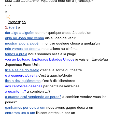
pour aller au marché.
Veja outra nota em
à
(francês).**
* * *
a
[a]
Preposição
1.
(ger)
à
dar algo a alguém
donner quelque chose à quelqu’un
diga ao João que venha
dis à João de venir
mostrar algo a alguém
montrer quelque chose à quelqu’un
nós vamos ao cinema
nous allons au cinéma
fomos à praia
nous sommes allés à la plage
vou ao Egito/ao Japão/aos Estados Unidos
je vais en Égypte/au
Japon/aux États-Unis
fica à saída do teatro
c'est à la sortie du théâtre
é à esquerda/direita
c'est à gauche/droite
fica a dez quilômetros
c'est à dix kilomètres
aos centos/às dezenas
par centaines/dizaines
a quanto …?
à combien …?
a quanto está vendendo as peras?
à combien vendez-vous les
poires?
ganhamos por dois a um
nous avons gagné deux à un
entraram um a um
ils sont entrés un par un