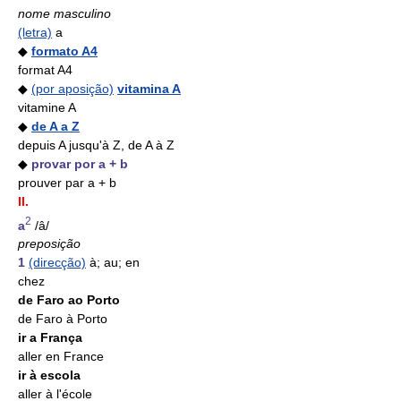
nome masculino
(letra)
a
◆
formato A4
format A4
◆
(por aposição)
vitamina A
vitamine A
◆
de A a Z
depuis A jusqu'à Z, de A à Z
◆
provar por a + b
prouver par a + b
II.
2
a
/â/
preposição
1
(direcção)
à; au; en
chez
de Faro ao Porto
de Faro à Porto
ir a França
aller en France
ir à escola
aller à l'école