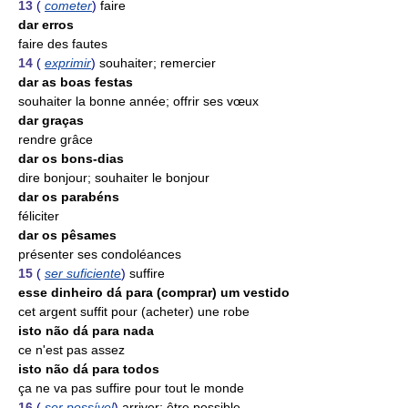
13
(
cometer
)
faire
dar erros
faire des fautes
14
(
exprimir
)
souhaiter; remercier
dar as boas festas
souhaiter la bonne année; offrir ses vœux
dar graças
rendre grâce
dar os bons-dias
dire bonjour; souhaiter le bonjour
dar os parabéns
féliciter
dar os pêsames
présenter ses condoléances
15
(
ser suficiente
)
suffire
esse dinheiro dá para (comprar) um vestido
cet argent suffit pour (acheter) une robe
isto não dá para nada
ce n'est pas assez
isto não dá para todos
ça ne va pas suffire pour tout le monde
16
(
ser possível
)
arriver; être possible