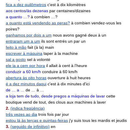
fica a dez quilômetros
c'est à dix kilomètres
aos centos/às dezenas
par centaines/dizaines
a quanto …?
à combien …?
a quanto está vendendo as peras?
à combien vendez-vous les
poires?
ganhamos por dois a um
nous avons gagné deux à un
entraram um a um
ils sont entrés un par un
feito à mão
fait (à la) main
escrever à máquina
taper à la machine
sal a gosto
sel à volonté
ele ia a cem por hora
il allait à cent à l'heure
conduzir a 60 km/h
conduire à 60 km/h
abertura às oito horas
ouverture à huit heures
é a dez minutos daqui
c'est à dix minutes d'ici
de … a …
de … à …
a loja tem de tudo, desde pregos a máquinas de lavar
cette
boutique vend de tout, des clous aux machines à laver
2.
(indica freqüência)
três vezes ao dia
trois fois par jour
estou lá às terças e quintas-feiras
j'y suis tous les mardis et jeudis
3.
(seguido de infinitivo)
en