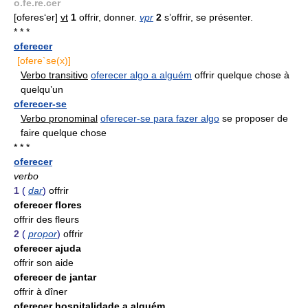
o.fe.re.cer
[oferes‘er]
vt
1
offrir, donner.
vpr
2
s’offrir, se présenter.
* * *
oferecer
[ofere`se(x)]
Verbo transitivo
oferecer algo a alguém
offrir quelque chose à
quelqu’un
oferecer-se
Verbo pronominal
oferecer-se para fazer algo
se proposer de
faire quelque chose
* * *
oferecer
verbo
1
(
dar
)
offrir
oferecer flores
offrir des fleurs
2
(
propor
)
offrir
oferecer ajuda
offrir son aide
oferecer de jantar
offrir à dîner
oferecer hospitalidade a alguém