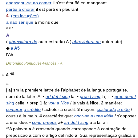
engasgou-se ao comer
il s'est étouffé en mangeant
partiu a chorar
il est parti en pleurant
4.
(em locuções)
a não ser que
à moins que
* * *
A
(
abreviatura de
auto-estrada) A (
abreviatura de
autoroute)
◆
a A5
l'A5
Dicionário Português-Francês
A
>
à
4
a
[‘a]
sm
la première lettre de l’alphabet de la langue portugaise.
nom de la lettre A. •
art def f sing
la. •
pron f sing
la, l’. •
pron dem f
sing
celle. •
prep
1
à:
vou
a Nice
/ je vais à Nice.
2
manière:
comprar
a crédito
/ acheter à crédit.
3
moyen:
costurado
à mão
/
cousu à la main.
4
caractéristique:
opor-se
a uma idéia
/ s’opposer
à une idée. •
contr prepos
a+
art def f sing
a à la, à l’.
**A palavra
a
é craseada quando corresponde à contração da
preposição
a
com o artigo definido
a
. Sua representação gráfica é