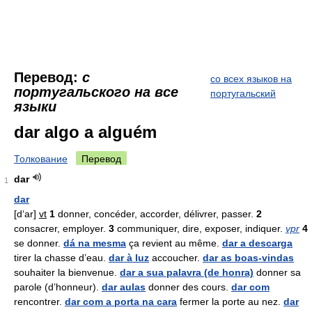
Перевод:
с
со всех языков на
португальского на все
португальский
языки
dar algo a alguém
Толкование
Перевод
dar
1
dar
[d‘ar]
vt
1
donner, concéder, accorder, délivrer, passer.
2
consacrer, employer.
3
communiquer, dire, exposer, indiquer.
vpr
4
se donner.
dá na mesma
ça revient au même.
dar a descarga
tirer la chasse d’eau.
dar à luz
accoucher.
dar as boas-vindas
souhaiter la bienvenue.
dar a sua palavra (de honra)
donner sa
parole (d’honneur).
dar aulas
donner des cours.
dar com
rencontrer.
dar com a porta na cara
fermer la porte au nez.
dar