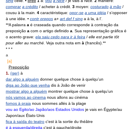
sing
celle. •
prep
1
à:
vou
a Nice
/ je vais à Nice.
2
manière:
comprar
a crédito
/ acheter à crédit.
3
moyen:
costurado
à mão
/
cousu à la main.
4
caractéristique:
opor-se
a uma idéia
/ s’opposer
à une idée. •
contr prepos
a+
art def f sing
a à la, à l’.
**A palavra
a
é craseada quando corresponde à contração da
preposição
a
com o artigo definido
a
. Sua representação gráfica é
o acento grave:
ela saiu cedo para ir à feira
/
elle est partie tôt
pour aller au marché.
Veja outra nota em
à
(francês).**
* * *
a
[a]
Preposição
1.
(ger)
à
dar algo a alguém
donner quelque chose à quelqu’un
diga ao João que venha
dis à João de venir
mostrar algo a alguém
montrer quelque chose à quelqu’un
nós vamos ao cinema
nous allons au cinéma
fomos à praia
nous sommes allés à la plage
vou ao Egito/ao Japão/aos Estados Unidos
je vais en Égypte/au
Japon/aux États-Unis
fica à saída do teatro
c'est à la sortie du théâtre
é à esquerda/direita
c'est à gauche/droite