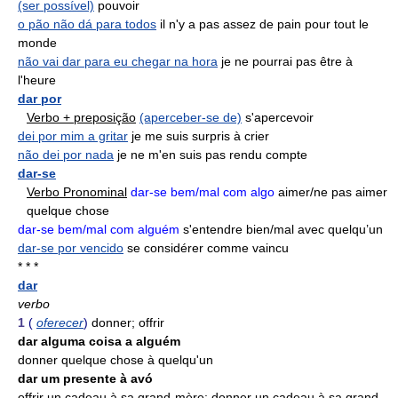
(ser possível)
pouvoir
o pão não dá para todos
il n'y a pas assez de pain pour tout le
monde
não vai dar para eu chegar na hora
je ne pourrai pas être à
l'heure
dar por
Verbo + preposição
(aperceber-se de)
s'apercevoir
dei por mim a gritar
je me suis surpris à crier
não dei por nada
je ne m'en suis pas rendu compte
dar-se
Verbo Pronominal
dar-se bem/mal com algo
aimer/ne pas aimer
quelque chose
dar-se bem/mal com alguém
s'entendre bien/mal avec quelqu’un
dar-se por vencido
se considérer comme vaincu
* * *
dar
verbo
1
(
oferecer
)
donner; offrir
dar alguma coisa a alguém
donner quelque chose à quelqu'un
dar um presente à avó
offrir un cadeau à sa grand-mère; donner un cadeau à sa grand-