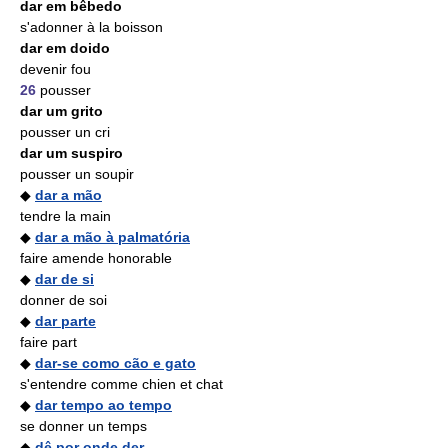
dar em bêbedo
s'adonner à la boisson
dar em doido
devenir fou
26
pousser
dar um grito
pousser un cri
dar um suspiro
pousser un soupir
◆
dar a mão
tendre la main
◆
dar a mão à palmatória
faire amende honorable
◆
dar de si
donner de soi
◆
dar parte
faire part
◆
dar-se como cão e gato
s'entendre comme chien et chat
◆
dar tempo ao tempo
se donner un temps
◆
dê por onde der