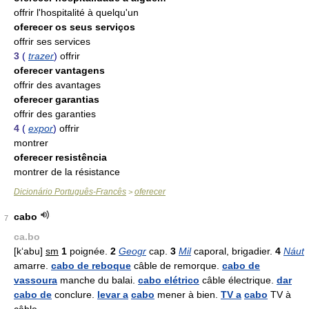
offrir l'hospitalité à quelqu'un
oferecer os seus serviços
offrir ses services
3
(
trazer
)
offrir
oferecer vantagens
offrir des avantages
oferecer garantias
offrir des garanties
4
(
expor
)
offrir
montrer
oferecer resistência
montrer de la résistance
Dicionário Português-Francês
oferecer
>
cabo
7
ca.bo
[k‘abu]
sm
1
poignée.
2
Geogr
cap.
3
Mil
caporal, brigadier.
4
Náut
amarre.
cabo de reboque
câble de remorque.
cabo de
vassoura
manche du balai.
cabo elétrico
câble électrique.
dar
cabo de
conclure.
levar a
cabo
mener à bien.
TV a
cabo
TV à