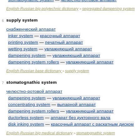
English-Russian big polytechnic dictionary
segregated dampening system
>
supply system
6
снабженческий аппарат
inker system
—
красочный аппарат
printing system
—
печатный аппарат
wetting system
—
увлажняющий аппарат
dampening system
—
увлажняющий аппарат
dampening system rollers
—
увлажняющий аппарат
English-Russian base dictionary
supply system
>
stomatognathic system
7
челюстно-ротовой аппарат
dampening system
—
увлажняющий аппарат
concentrating system
—
выпарной аппарат
dampening system rollers
—
увлажняющий аппарат
ductorless system
—
аппарат без дукторного вала
disk inking system
—
красочный аппарат с раскатным диском
English-Russian big medical dictionary
stomatognathic system
>