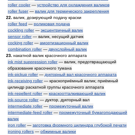
roller cooler
—
устройство для охлаждения валиков
roller fuser
—
валик для термического закрепления
22.
валик, дозирующий подачу краски
roller feed
—
роликовая подача
cockling roller
—
эксцентричный валик
sensor roller
— валик, несущий датчик
cocking roller
—
амортизационный валик
combination roller
—
двухслойный валик
23.
накатной валик красочного аппарата
ink mist suppression roller
— валик, предотвращающий
образование красочного тумана
ink-pickup roller
—
дукторный вал красочного аппарата
ink-receiving roller
— краскоприёмный валик; приёмный
цилиндр раскатной группы красочного аппарата
ink-repellent roller
—
краскоотталкивающий валик
ink-source roller
— дуктор, дукторный вал
intermediate roller
—
промежуточный валик
intermediate-feed roller
—
промежуточный бумагоподающий
валик
iron roller
—
заготовка формного цилиндра глубокой печати
ironing rollers
—
обжимные валики