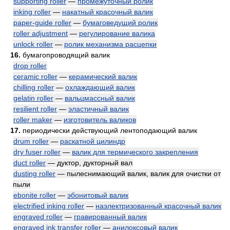
supporting roller
—
промежуточный ролик
inking roller
—
накатный красочный валик
paper-guide roller
—
бумаговедущий ролик
roller adjustment
—
регулирование валика
unlock roller
—
ролик механизма расцепки
16.
бумагопроводящий валик
drop roller
ceramic roller
—
керамический валик
chilling roller
—
охлаждающий валик
gelatin roller
—
вальцмассный валик
resilient roller
—
эластичный валик
roller maker
—
изготовитель валиков
17.
периодически действующий лентоподающий валик
drum roller
—
раскатной цилиндр
dry fuser roller
—
валик для термического закрепления
duct roller
— дуктор, дукторный вал
dusting roller
— пылеснимающий валик, валик для очистки от
пыли
ebonite roller
—
эбонитовый валик
electrified inking roller
—
наэлектризованный красочный валик
engraved roller
—
гравированный валик
engraved ink transfer roller
—
анилоксовый валик