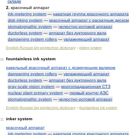
складе
2.
красочный аппарат
ink-metering system
—
накатная группа красочного аппарата
disk inking system
—
красочный аппарат с раскатным диском
stomatognathic system
—
челюстно-ротовой аппарат
ductorless system
—
аппарат без дукторного вала
dampening system rollers
—
увлажняющий аппарат
English-Russian big polytechnic dictionary
inking system
>
fountainless ink system
10
ракельный красочный аппарат с дозирующим валиком
dampening system rollers
—
увлажняющий аппарат
ductorless system
—
аппарат без дукторного вала
gray-scale vision system
—
многоградационная СТЗ
nuclear plant primary system
—
первый контур АЭС
stomatognathic system
—
челюстно-ротовой аппарат
English-Russian big polytechnic dictionary
fountainless ink system
>
inker system
11
красочный аппарат
ink-metering system
—
накатная группа красочного аппарата