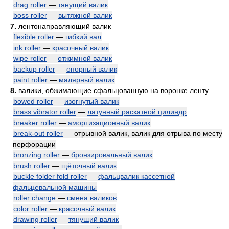
drag roller
—
тянущий валик
boss roller
—
вытяжной валик
7.
лентонаправляющий валик
flexible roller
—
гибкий вал
ink roller
—
красочный валик
wipe roller
—
отжимной валик
backup roller
—
опорный валик
paint roller
—
малярный валик
8.
валики, обжимающие сфальцованную на воронке ленту
bowed roller
—
изогнутый валик
brass vibrator roller
—
латунный раскатной цилиндр
breaker roller
—
амортизационный валик
break-out roller
— отрывной валик, валик для отрыва по месту
перфорации
bronzing roller
—
бронзировальный валик
brush roller
—
щёточный валик
buckle folder fold roller
—
фальцвалик кассетной
фальцевальной машины
roller change
—
смена валиков
color roller
—
красочный валик
drawing roller
—
тянущий валик