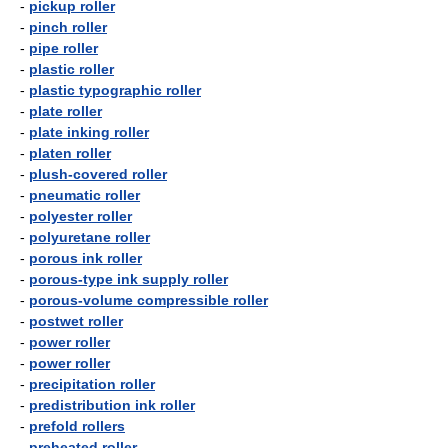
-
pickup roller
-
pinch roller
-
pipe roller
-
plastic roller
-
plastic typographic roller
-
plate roller
-
plate inking roller
-
platen roller
-
plush-covered roller
-
pneumatic roller
-
polyester roller
-
polyuretane roller
-
porous ink roller
-
porous-type ink supply roller
-
porous-volume compressible roller
-
postwet roller
-
power roller
-
power roller
-
precipitation roller
-
predistribution ink roller
-
prefold rollers
-
preheated roller