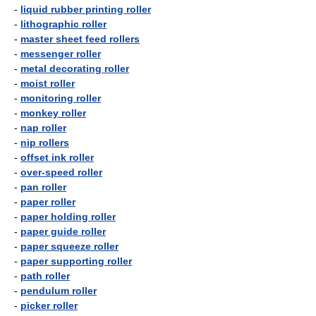
-
liquid rubber printing roller
-
lithographic roller
-
master sheet feed rollers
-
messenger roller
-
metal decorating roller
-
moist roller
-
monitoring roller
-
monkey roller
-
nap roller
-
nip rollers
-
offset ink roller
-
over-speed roller
-
pan roller
-
paper roller
-
paper holding roller
-
paper guide roller
-
paper squeeze roller
-
paper supporting roller
-
path roller
-
pendulum roller
-
picker roller