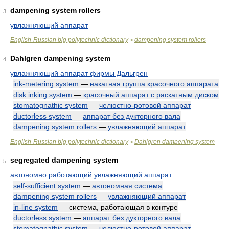
dampening system rollers
3
увлажняющий аппарат
English-Russian big polytechnic dictionary
dampening system rollers
>
Dahlgren dampening system
4
увлажняющий аппарат фирмы Дальгрен
ink-metering system
—
накатная группа красочного аппарата
disk inking system
—
красочный аппарат с раскатным диском
stomatognathic system
—
челюстно-ротовой аппарат
ductorless system
—
аппарат без дукторного вала
dampening system rollers
—
увлажняющий аппарат
English-Russian big polytechnic dictionary
Dahlgren dampening system
>
segregated dampening system
5
автономно работающий увлажняющий аппарат
self-sufficient system
—
автономная система
dampening system rollers
—
увлажняющий аппарат
in-line system
— система, работающая в контуре
ductorless system
—
аппарат без дукторного вала
stomatognathic system
—
челюстно-ротовой аппарат