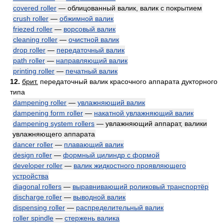
covered roller
— облицованный валик, валик с покрытием
crush roller
—
обжимной валик
friezed roller
—
ворсовый валик
cleaning roller
—
очистной валик
drop roller
—
передаточный валик
path roller
—
направляющий валик
printing roller
—
печатный валик
12.
брит.
передаточный валик красочного аппарата дукторного
типа
dampening roller
—
увлажняющий валик
dampening form roller
—
накатной увлажняющий валик
dampening system rollers
— увлажняющий аппарат, валики
увлажняющего аппарата
dancer roller
—
плавающий валик
design roller
—
формный цилиндр с формой
developer roller
—
валик жидкостного проявляющего
устройства
diagonal rollers
—
выравнивающий роликовый транспортёр
discharge roller
—
выводной валик
dispensing roller
—
распределительный валик
roller spindle
—
стержень валика