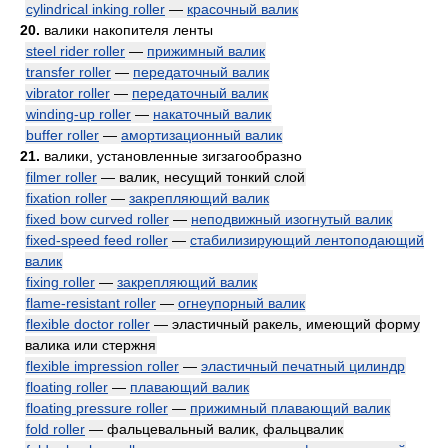
cylindrical inking roller
—
красочный валик
20.
валики накопителя ленты
steel rider roller
—
прижимный валик
transfer roller
—
передаточный валик
vibrator roller
—
передаточный валик
winding-up roller
—
накаточный валик
buffer roller
—
амортизационный валик
21.
валики, установленные зигзагообразно
filmer roller
— валик, несущий тонкий слой
fixation roller
—
закрепляющий валик
fixed bow curved roller
—
неподвижный изогнутый валик
fixed-speed feed roller
—
стабилизирующий лентоподающий
валик
fixing roller
—
закрепляющий валик
flame-resistant roller
—
огнеупорный валик
flexible doctor roller
— эластичный ракель, имеющий форму
валика или стержня
flexible impression roller
—
эластичный печатный цилиндр
floating roller
—
плавающий валик
floating pressure roller
—
прижимный плавающий валик
fold roller
— фальцевальный валик, фальцвалик