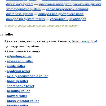
disk inking system
—
красочный аппарат с раскатным диском
stomatognathic system
—
челюстно-ротовой аппарат
ductorless system
—
аппарат без дукторного вала
dampening system rollers
—
увлажняющий аппарат
English-Russian big polytechnic dictionary
inker system
>
roller
12
1)
валок; вал, каток; валик; ролик; бегунок;
(вращающийся)
цилиндр или барабан
2)
матричный каландр
-
adjusting roller
-
all-season roller
-
angle roller
-
applying roller
-
axially reciprocable roller
-
backup roller
-
"bareback" roller
-
bending roller
-
bowed roller
-
brass vibrator roller
-
breaker roller