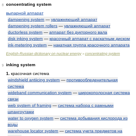
concentrating system
8
выпарной аппарат
dampening system
—
увлажняющий аппарат
dampening system rollers
—
увлажняющий аппарат
ductorless system
—
аппарат без дукторного вала
disk inking system
—
красочный аппарат с раскатным диском
ink-metering system
—
накатная группа красочного аппарата
English-Russian dictionary on nuclear energy
concentrating system
>
inking system
9
1.
красочная система
windshield antiicing system
—
противообледенительная
система
wideband communication system
—
широкополосная система
связи
web system of framing
—
система набора с рамными
шпангоутами
water to oxygen system
—
система добывания кислорода из
воды
warehouse locator system
—
система учета предметов на