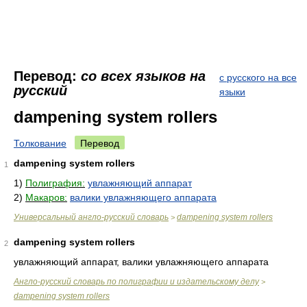
Перевод:
со всех языков на
с русского на все
русский
языки
dampening system rollers
Толкование
Перевод
dampening system rollers
1
1)
Полиграфия:
увлажняющий аппарат
2)
Макаров:
валики увлажняющего аппарата
Универсальный англо-русский словарь
dampening system rollers
>
dampening system rollers
2
увлажняющий аппарат, валики увлажняющего аппарата
Англо-русский словарь по полиграфии и издательскому делу
>
dampening system rollers