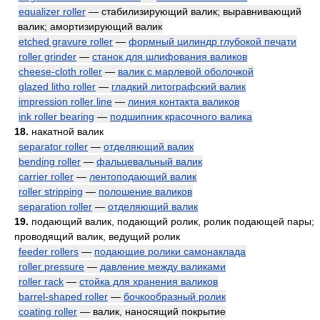
equalizer roller
— стабилизирующий валик; выравнивающий
валик; амортизирующий валик
etched gravure roller
—
формный цилиндр глубокой печати
roller grinder
—
станок для шлифования валиков
cheese-cloth roller
—
валик с марлевой оболочкой
glazed litho roller
—
гладкий литографский валик
impression roller line
—
линия контакта валиков
ink roller bearing
—
подшипник красочного валика
18.
накатной валик
separator roller
—
отделяющий валик
bending roller
—
фальцевальный валик
carrier roller
—
лентоподающий валик
roller stripping
—
полошение валиков
separation roller
—
отделяющий валик
19.
подающий валик, подающий ролик, ролик подающей пары;
проводящий валик, ведущий ролик
feeder rollers
—
подающие ролики самонаклада
roller pressure
—
давление между валиками
roller rack
—
стойка для хранения валиков
barrel-shaped roller
—
бочкообразный ролик
coating roller
— валик, наносящий покрытие