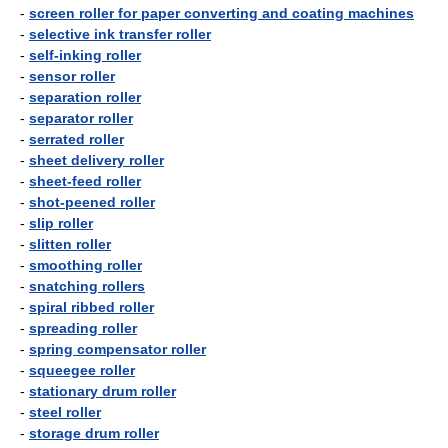
-
screen roller for paper converting and coating machines
-
selective ink transfer roller
-
self-inking roller
-
sensor roller
-
separation roller
-
separator roller
-
serrated roller
-
sheet delivery roller
-
sheet-feed roller
-
shot-peened roller
-
slip roller
-
slitten roller
-
smoothing roller
-
snatching rollers
-
spiral ribbed roller
-
spreading roller
-
spring compensator roller
-
squeegee roller
-
stationary drum roller
-
steel roller
-
storage drum roller