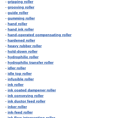
-
gripping roller
-
grooving roller
-
guide roller
-
gumming roller
-
hand roller
-
hand ink roller
-
hand-operated compensating roller
-
hardened roller
-
heavy rubber roller
-
hold-down roller
-
hydrophilic roller
-
hydrophilic transfer roller
-
idler roller
-
idle top roller
-
infusible roller
-
ink roller
-
ink coated dampener roller
-
ink conveying roller
-
ink ductor feed roller
-
inker roller
-
ink-feed roller
-
ink flow intercepting roller