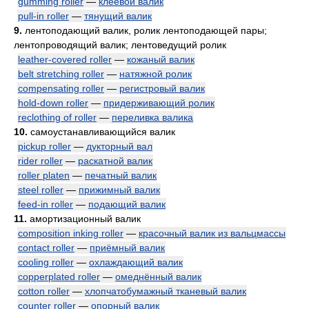
gumming roller
—
клеевой валик
pull-in roller
—
тянущий валик
9.
лентоподающий валик, ролик лентоподающей пары;
лентопроводящий валик; лентоведущий ролик
leather-covered roller
—
кожаный валик
belt stretching roller
—
натяжной ролик
compensating roller
—
регистровый валик
hold-down roller
—
придерживающий ролик
reclothing of roller
—
переливка валика
10.
самоустанавливающийся валик
pickup roller
—
дукторный вал
rider roller
—
раскатной валик
roller platen
—
печатный валик
steel roller
—
прижимный валик
feed-in roller
—
подающий валик
11.
амортизационный валик
composition inking roller
—
красочный валик из вальцмассы
contact roller
—
приёмный валик
cooling roller
—
охлаждающий валик
copperplated roller
—
омеднённый валик
cotton roller
—
хлопчатобумажный тканевый валик
counter roller
—
опорный валик