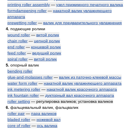
printing roller assembly
—
узел прижимного печатного валика
formdampening roller
—
накатной валик увлажняющего
аппарата
prewetting roller
—
валик для предварительного увлажнения
4.
подающие ролики
wound roller
—
витой ролик
chain roller
—
цепной ролик
end roller
—
концевой ролик
feed roller
—
ведущий ролик
spiral roller
—
витой ролик
5.
опорный валик
bending roller
glue-and-molasses roller
—
валик из паточно-клеевой массы
water form roller
—
накатной валик увлажняющего аппарата
ink metering roller
—
накатной валик красочного аппарата
ink fountain roller
—
дукторный вал красочного аппарата
roller setting
— регулировка валиков; установка валиков
6.
фальцевальный валик, фальцвалик
roller pair
—
пара валиков
bladed roller
—
ножевой вал
core of roller
—
ось валика