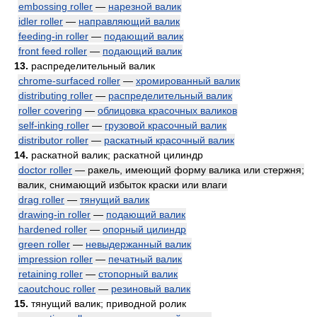
embossing roller
—
нарезной валик
idler roller
—
направляющий валик
feeding-in roller
—
подающий валик
front feed roller
—
подающий валик
13.
распределительный валик
chrome-surfaced roller
—
хромированный валик
distributing roller
—
распределительный валик
roller covering
—
облицовка красочных валиков
self-inking roller
—
грузовой красочный валик
distributor roller
—
раскатный красочный валик
14.
раскатной валик; раскатной цилиндр
doctor roller
— ракель, имеющий форму валика или стержня;
валик, снимающий избыток краски или влаги
drag roller
—
тянущий валик
drawing-in roller
—
подающий валик
hardened roller
—
опорный цилиндр
green roller
—
невыдержанный валик
impression roller
—
печатный валик
retaining roller
—
стопорный валик
caoutchouc roller
—
резиновый валик
15.
тянущий валик; приводной ролик