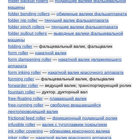
folder backup rollers
—
подающие валики фальцевальной
машины
folder bending rollers
—
обжимные валики фальцаппарата
folder nip roller
—
тянущий валик фальцаппарата
folder pinch rollers
—
тянущие валики фальцаппарата
folder pullout rollers
—
выводные валики фальцевальной
машины
folding roller
— фальцевальный валик, фальцвалик
form roller
—
накатной валик
form dampening roller
—
накатной валик увлажняющего
аппарата
form inking roller
—
накатной валик красочного аппарата
forming roller
— фальцевальный валик, фальцвалик
forwarder roller
— ведущий валик; транспортирующий ролик
fountain roller
— дуктор, дукторный вал
free-floating roller
—
плавающий валик
free-running roller
—
свободно вращающийся
лентопроводящий валик
frictional feed roller
—
фрикционный подающий ролик
infusible roller
—
валик с тугоплавким покрытием
ink roller covering
—
облицовка красочного валика
inker roller
—
накатной валик красочного аппарата