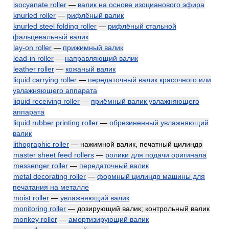
isocyanate roller
—
валик на основе изоцианового эфира
knurled roller
—
рифлёный валик
knurled steel folding roller
—
рифлёный стальной
фальцевальный валик
lay-on roller
—
прижимный валик
lead-in roller
—
направляющий валик
leather roller
—
кожаный валик
liquid carrying roller
—
передаточный валик красочного или
увлажняющего аппарата
liquid receiving roller
—
приёмный валик увлажняющего
аппарата
liquid rubber printing roller
—
обрезиненный увлажняющий
валик
lithographic roller
— нажимной валик, печатный цилиндр
master sheet feed rollers
—
ролики для подачи оригинала
messenger roller
—
передаточный валик
metal decorating roller
—
формный цилиндр машины для
печатания на металле
moist roller
—
увлажняющий валик
monitoring roller
— дозирующий валик; контрольный валик
monkey roller
—
амортизирующий валик