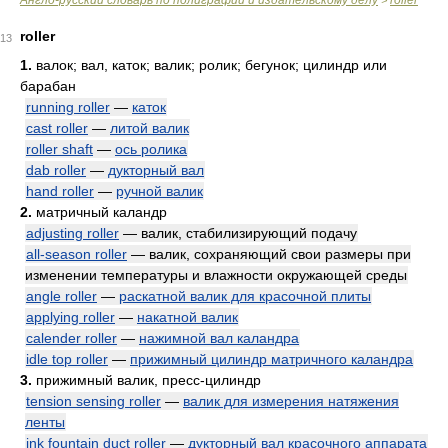
Англо-русский словарь по полиграфии и издательскому делу
roller
>
roller
13
1.
валок; вал, каток; валик; ролик; бегунок; цилиндр или
барабан
running roller
—
каток
cast roller
—
литой валик
roller shaft
—
ось ролика
dab roller
—
дукторный вал
hand roller
—
ручной валик
2.
матричный каландр
adjusting roller
— валик, стабилизирующий подачу
all-season roller
— валик, сохраняющий свои размеры при
изменении температуры и влажности окружающей среды
angle roller
—
раскатной валик для красочной плиты
applying roller
—
накатной валик
calender roller
—
нажимной вал каландра
idle top roller
—
прижимный цилиндр матричного каландра
3.
прижимный валик, пресс-цилиндр
tension sensing roller
—
валик для измерения натяжения
ленты
ink fountain duct roller
—
дукторный вал красочного аппарата