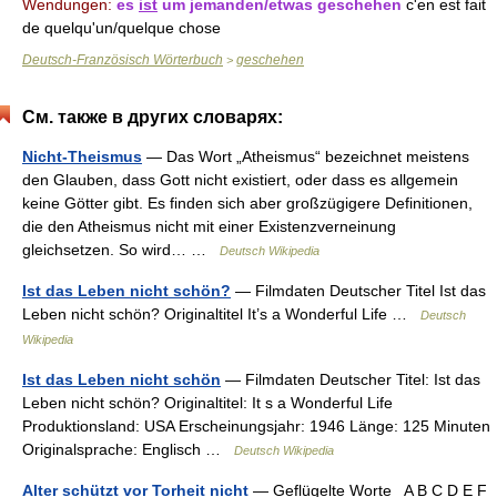
Wendungen:
es
ist
um jemanden/etwas geschehen
c'en est fait
de quelqu'un/quelque chose
Deutsch-Französisch Wörterbuch
geschehen
>
См. также в других словарях:
Nicht-Theismus
— Das Wort „Atheismus“ bezeichnet meistens
den Glauben, dass Gott nicht existiert, oder dass es allgemein
keine Götter gibt. Es finden sich aber großzügigere Definitionen,
die den Atheismus nicht mit einer Existenzverneinung
gleichsetzen. So wird… …
Deutsch Wikipedia
Ist das Leben nicht schön?
— Filmdaten Deutscher Titel Ist das
Leben nicht schön? Originaltitel It’s a Wonderful Life …
Deutsch
Wikipedia
Ist das Leben nicht schön
— Filmdaten Deutscher Titel: Ist das
Leben nicht schön? Originaltitel: It s a Wonderful Life
Produktionsland: USA Erscheinungsjahr: 1946 Länge: 125 Minuten
Originalsprache: Englisch …
Deutsch Wikipedia
Alter schützt vor Torheit nicht
— Geflügelte Worte A B C D E F