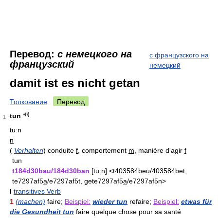
Перевод:
с немецкого на
с французского на
французский
немецкий
damit ist es nicht getan
Толкование
Перевод
tun
1
tuːn
n
(
Verhalten
)
conduite
f
, comportement
m
, manière d'agir
f
tun
t184d30ba
u
/184d30ban
[tu:n] <t403584beu/403584bet,
te7297af5
a
/e7297af5t, gete7297af5
a
/e7297af5n>
I
transitives Verb
1
(machen)
faire;
Beispiel:
wieder tun
refaire;
Beispiel:
etwas für
die Gesundheit tun
faire quelque chose pour sa santé