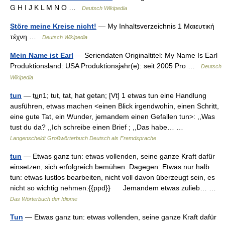
G H I J K L M N O …
Deutsch Wikipedia
Störe meine Kreise nicht!
— My Inhaltsverzeichnis 1 Μαιευτική
τέχνη …
Deutsch Wikipedia
Mein Name ist Earl
— Seriendaten Originaltitel: My Name Is Earl
Produktionsland: USA Produktionsjahr(e): seit 2005 Pro …
Deutsch
Wikipedia
tun
— tu̲n1; tut, tat, hat getan; [Vt] 1 etwas tun eine Handlung
ausführen, etwas machen <einen Blick irgendwohin, einen Schritt,
eine gute Tat, ein Wunder, jemandem einen Gefallen tun>: ,,Was
tust du da? ,,Ich schreibe einen Brief ; ,,Das habe… …
Langenscheidt Großwörterbuch Deutsch als Fremdsprache
tun
— Etwas ganz tun: etwas vollenden, seine ganze Kraft dafür
einsetzen, sich erfolgreich bemühen. Dagegen: Etwas nur halb
tun: etwas lustlos bearbeiten, nicht voll davon überzeugt sein, es
nicht so wichtig nehmen.{{ppd}} Jemandem etwas zulieb… …
Das Wörterbuch der Idiome
Tun
— Etwas ganz tun: etwas vollenden, seine ganze Kraft dafür