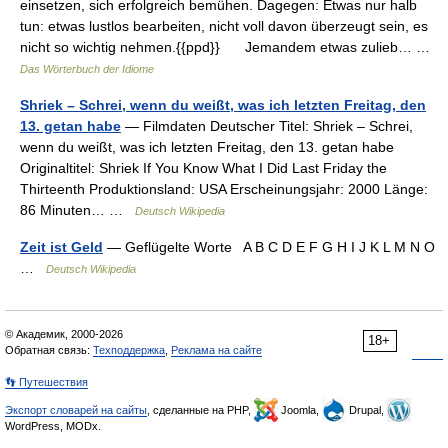
einsetzen, sich erfolgreich bemühen. Dagegen: Etwas nur halb
tun: etwas lustlos bearbeiten, nicht voll davon überzeugt sein, es
nicht so wichtig nehmen.{{ppd}} Jemandem etwas zulieb… …
Das Wörterbuch der Idiome
Shriek – Schrei, wenn du weißt, was ich letzten Freitag, den
13. getan habe
— Filmdaten Deutscher Titel: Shriek – Schrei,
wenn du weißt, was ich letzten Freitag, den 13. getan habe
Originaltitel: Shriek If You Know What I Did Last Friday the
Thirteenth Produktionsland: USA Erscheinungsjahr: 2000 Länge:
86 Minuten… …
Deutsch Wikipedia
Zeit ist Geld
— Geflügelte Worte A B C D E F G H I J K L M N O
…
Deutsch Wikipedia
© Академик, 2000-2026
18+
Обратная связь:
Техподдержка
,
Реклама на сайте
👣 Путешествия
Экспорт словарей на сайты
, сделанные на PHP,
Joomla,
Drupal,
WordPress, MODx.