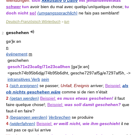
Wendungen:
sich
Akkusativ o Dativ
mit jemandem/etwas
schwer
tun
avoir bien du mal avec quelqu'un/quelque chose;
tu
doch nicht
so!
(umgangssprachlich)
ne fais pas semblant!
Deutsch-Französisch Wörterbuch
tun
>
geschehen
2
gə'ʃeːən
n
événement
m
geschehen
gesch71e23ca0
e
/71e23ca0hen
[gə'∫e:ən]
<gesch74b95b6d
ie
/74b95b6dht, gesche7297af5
a
/e7297af5h, ->
intransitives Verb
sein
1
(sich ereignen)
se passer;
Unfall, Ereignis
arriver;
Beispiel:
als
ob nichts geschehen wäre
comme si de rien n'était
2
(getan werden)
Beispiel:
es muss etwas geschehen!
il faut
faire quelque chose!;
Beispiel:
was soll damit geschehen?
que
faut-il en faire?
3
(begangen werden)
Verbrechen
se produire
4
(widerfahren)
Beispiel:
er weiß nicht, wie ihm geschieht
il ne
sait pas ce qui lui arrive