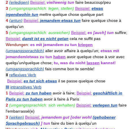
2
(erledigen)
Beispiel:
viel/wenig tun
faire beaucoup/peu
3
(umgangssprachlich: legen, stellen)
Beispiel:
etwas
irgendwohin tun
mettre quelque chose quelque part
4
(antun)
Beispiel:
jemandem etwas tun
faire quelque chose à
quelqu'un
5
(umgangssprachlich: ausreichen)
Beispiel:
es [auch] tun
suffire;
Beispiel:
damit ist es nicht getan
cela ne suffit pas
Wendungen:
es mit jemandem zu tun
kriegen
(umgangssprachlich)
aller avoir affaire à quelqu'un;
etwas mit
jemandem/etwas zu tun
haben
avoir quelque chose à voir avec
quelqu'un/quelque chose;
tu, was du nicht
lassen
kannst!
(umgangssprachlich)
fais comme bon te semble!
II
reflexives Verb
Beispiel:
es tut sich etwas
il se passe quelque chose
III
intransitives Verb
1
Beispiel:
zu tun haben
avoir à faire;
Beispiel:
geschäftlich in
Paris zu tun haben
avoir à faire à Paris
2
(umgangssprachlich: sich verhalten)
Beispiel:
verlegen tun
faire
l'embarrassé(e)
3
(wirken)
Beispiel:
jemandem gut [oder wohl
(gehobener
Sprachgebrauch)
] tun
faire du bien à quelqu'un