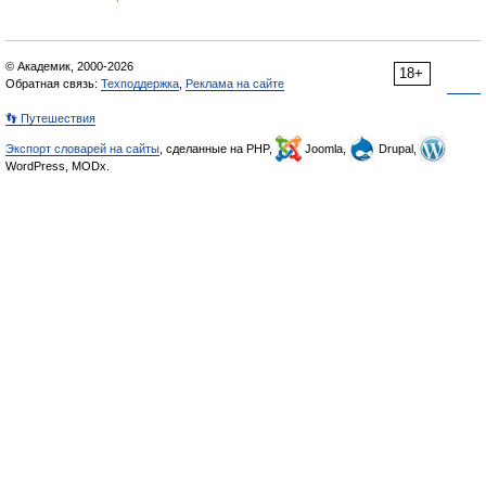
© Академик, 2000-2026
18+
Обратная связь:
Техподдержка
,
Реклама на сайте
👣 Путешествия
Экспорт словарей на сайты
, сделанные на PHP,
Joomla,
Drupal,
WordPress, MODx.