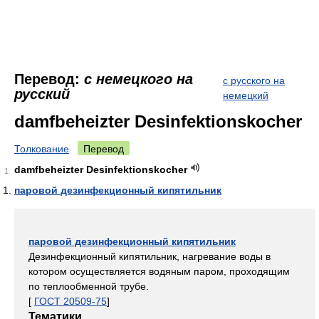
Перевод:
с немецкого на
с русского на
русский
немецкий
damfbeheizter Desinfektionskocher
Толкование
Перевод
damfbeheizter Desinfektionskocher
1
паровой дезинфекционный кипятильник
паровой дезинфекционный кипятильник
Дезинфекционный кипятильник, нагревание воды в
котором осуществляется водяным паром, проходящим
по теплообменной трубе.
[
ГОСТ 20509-75
]
Тематики