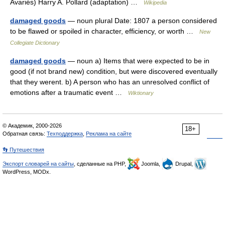
Avariés) Harry A. Pollard (adaptation) …
Wikipedia
damaged goods
— noun plural Date: 1807 a person considered
to be flawed or spoiled in character, efficiency, or worth …
New
Collegiate Dictionary
damaged goods
— noun a) Items that were expected to be in
good (if not brand new) condition, but were discovered eventually
that they werent. b) A person who has an unresolved conflict of
emotions after a traumatic event …
Wiktionary
© Академик, 2000-2026
18+
Обратная связь:
Техподдержка
,
Реклама на сайте
👣 Путешествия
Экспорт словарей на сайты
, сделанные на PHP,
Joomla,
Drupal,
WordPress, MODx.