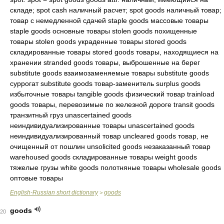
складе; spot cash наличный расчет; spot goods наличный товар;
товар с немедленной сдачей staple goods массовые товары
staple goods основные товары stolen goods похищенные
товары stolen goods украденные товары stored goods
складированные товары stored goods товары, находящиеся на
хранении stranded goods товары, выброшенные на берег
substitute goods взаимозаменяемые товары substitute goods
суррогат substitute goods товар-заменитель surplus goods
избыточные товары tangible goods физический товар trainload
goods товары, перевозимые по железной дороге transit goods
транзитный груз unascertained goods
неиндивидуализированные товары unascertained goods
неиндивидуализированный товар uncleared goods товар, не
очищенный от пошлин unsolicited goods незаказанный товар
warehoused goods складированные товары weight goods
тяжелые грузы white goods полотняные товары wholesale goods
оптовые товары
English-Russian short dictionary
goods
>
goods
20