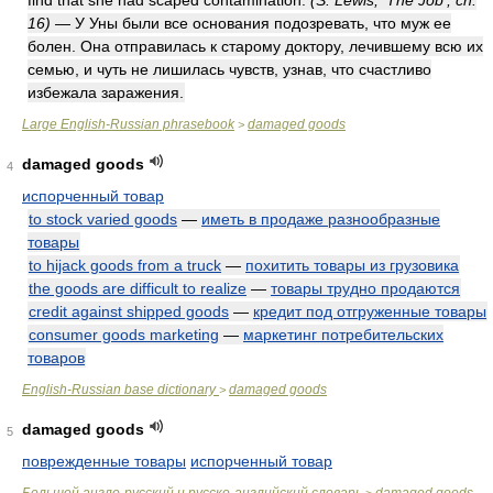
find that she had scaped contamination.
(S. Lewis, ‘The Job’, ch.
16)
— У Уны были все основания подозревать, что муж ее
болен. Она отправилась к старому доктору, лечившему всю их
семью, и чуть не лишилась чувств, узнав, что счастливо
избежала заражения.
Large English-Russian phrasebook
damaged goods
>
damaged goods
4
испорченный товар
to stock varied goods
—
иметь в продаже разнообразные
товары
to hijack goods from a truck
—
похитить товары из грузовика
the goods are difficult to realize
—
товары трудно продаются
credit against shipped goods
—
кредит под отгруженные товары
consumer goods marketing
—
маркетинг потребительских
товаров
English-Russian base dictionary
damaged goods
>
damaged goods
5
поврежденные товары
испорченный товар