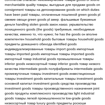
merchantable quality товары, выгодные для продажи goods on
consignment товары на депонировании goods on which duties
have been paid товары, оплаченные пошлиной green goods pl
свежие овощи green goods pl амер. фальшивые бумажные
деньги handling stolen goods закон.наказ. укрывательство
похищенного goods (the goods) требуемые, необходимые
качества; именно то, что нужно; he has the goods он вполне
компетентен household goods бытовые товары household goods
предметы домашнего обихода identified goods
индивидуализированные товары import goods импортные
товары imported goods импортные товары imported goods
импортный товар industrial goods промышленные товары
inferior goods низкосортный товар inferior goods товар низкого
качества intermediate goods полуфабрикаты intermediate goods
промежуточные товары investment goods инвестиционные
товары investment goods капитальные товары investment goods
основной капитал investment goods средства производства
investment goods товары производственного назначения joint
goods продукты комплексного производства light industrial
goods товары легкой промышленности low-grade goods
низкосортный товар luxury goods предметы роскоши