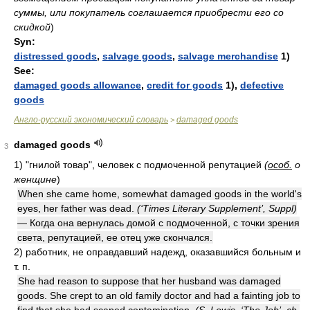
суммы, или покупатель соглашается приобрести его со
скидкой
)
Syn:
distressed goods
,
salvage goods
,
salvage merchandise
1)
See:
damaged goods allowance
,
credit for goods
1),
defective
goods
Англо-русский экономический словарь
damaged goods
>
damaged goods
3
1)
"гнилой товар", человек с подмоченной репутацией
(
особ.
о
женщине
)
When she came home, somewhat damaged goods in the world's
eyes, her father was dead.
(‘Times Literary Supplement’, Suppl)
— Когда она вернулась домой с подмоченной, с точки зрения
света, репутацией, ее отец уже скончался.
2)
работник, не оправдавший надежд, оказавшийся больным и
т. п.
She had reason to suppose that her husband was damaged
goods. She crept to an old family doctor and had a fainting job to