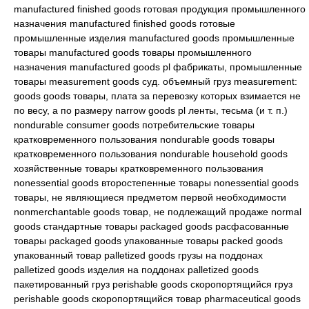
manufactured finished goods готовая продукция промышленного
назначения manufactured finished goods готовые
промышленные изделия manufactured goods промышленные
товары manufactured goods товары промышленного
назначения manufactured goods pl фабрикаты, промышленные
товары measurement goods суд. объемный груз measurement:
goods goods товары, плата за перевозку которых взимается не
по весу, а по размеру narrow goods pl ленты, тесьма (и т. п.)
nondurable consumer goods потребительские товары
кратковременного пользования nondurable goods товары
кратковременного пользования nondurable household goods
хозяйственные товары кратковременного пользования
nonessential goods второстепенные товары nonessential goods
товары, не являющиеся предметом первой необходимости
nonmerchantable goods товар, не подлежащий продаже normal
goods стандартные товары packaged goods расфасованные
товары packaged goods упакованные товары packed goods
упакованный товар palletized goods грузы на поддонах
palletized goods изделия на поддонах palletized goods
пакетированный груз perishable goods скоропортящийся груз
perishable goods скоропортящийся товар pharmaceutical goods