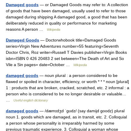
Damaged goods
— or Damaged Goods may refer to: A collection
of goods that have been damaged, usually used to refer to those
damaged during shipping A damaged good, a good that has been
deliberately reduced in quality or performance for marketing
reasons A person …
Wikipedia
Damaged Goods
— Doctorwhobook title=Damaged Goods
series=Virgin New Adventures number=55 featuring=Seventh
Doctor Chris, Roz writer=Russell T Davies publisher=Virgin Books
isbn=ISBN 0 426 20483 2 set between=The Death of Art and So
Vile a Sin pages= date=October …
Wikipedia
damaged goods
— noun plural : a person considered to be
flawed or spoiled in character, efficiency, or worth * * * noun [plural]
1 : products that are broken, cracked, scratched, etc. 2 informal : a
person who is considered to be no longer desirable or valuable…
…
Useful english dictionary
damaged goods
— /dæmɪdʒd ˈgʊdz/ (say damijd goodz) plural
noun 1. goods which are damaged, as in transit, etc. 2. Colloquial
a person whose personality is irreparably harmed by some
previous traumatic experience. 3. Colloquial a woman whose