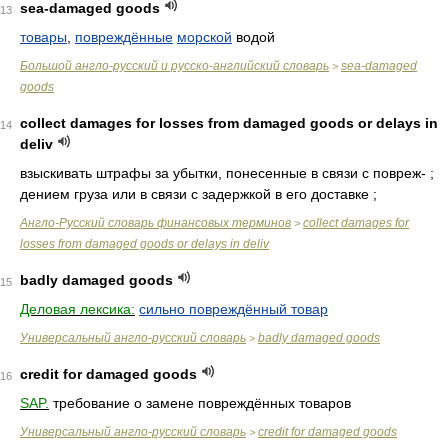
sea-damaged goods
13
товары
,
повреждённые
морской
водой
Большой англо-русский и русско-английский словарь
sea-damaged
>
goods
collect damages for losses from damaged goods or delays in
14
deliv
взыскивать штрафы за убытки, понесенные в связи с повреж- ;
дением груза или в связи с задержкой в его доставке ;
Англо-Русский словарь финансовых терминов
collect damages for
>
losses from damaged goods or delays in deliv
badly damaged goods
15
Деловая лексика:
сильно повреждённый товар
Универсальный англо-русский словарь
badly damaged goods
>
credit for damaged goods
16
SAP.
требование о замене повреждённых товаров
Универсальный англо-русский словарь
credit for damaged goods
>