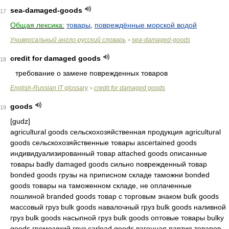
sea-damaged-goods
17
Общая лексика:
товары
,
повреждённые морской водой
Универсальный англо-русский словарь
sea-damaged-goods
>
credit for damaged goods
18
требование о замене поврежденных товаров
English-Russian IT glossary
credit for damaged goods
>
goods
19
[ɡudz]
agricultural goods сельскохозяйственная продукция agricultural
goods сельскохозяйственные товары ascertained goods
индивидуализированный товар attached goods описанные
товары badly damaged goods сильно поврежденный товар
bonded goods грузы на приписном складе таможни bonded
goods товары на таможенном складе, не оплаченные
пошлиной branded goods товар с торговым знаком bulk goods
массовый груз bulk goods навалочный груз bulk goods наливной
груз bulk goods насыпной груз bulk goods оптовые товары bulky
goods громоздкий груз carload goods вагонная партия товаров