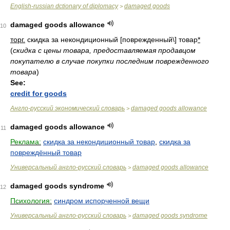
English-russian dctionary of diplomacy
damaged goods
>
damaged goods allowance
10
торг.
скидка за некондиционный [поврежденный\] товар
*
(
скидка с цены товара, предоставляемая продавцом
покупателю в случае покупки последним поврежденного
товара
)
See:
credit for goods
Англо-русский экономический словарь
damaged goods allowance
>
damaged goods allowance
11
Реклама:
скидка за некондиционный товар
,
скидка за
повреждённый товар
Универсальный англо-русский словарь
damaged goods allowance
>
damaged goods syndrome
12
Психология:
синдром испорченной вещи
Универсальный англо-русский словарь
damaged goods syndrome
>