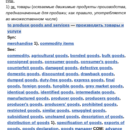
сущ.
1)
эк.
товары
(
осязаемые движимые продукты производства,
предназначенные для продажи; как правило, употребляется
во множественном числе
)
to produce goods and services
—
производить товары и
услуги
Syn:
merchandise
1),
commodity items
See:
commodity
,
agricultural goods
,
bonded goods
,
bulk goods
,
consigned goods
,
consumer goods
,
consumer's goods
,
counterfeit goods
,
damaged goods
,
defective goods
,
domestic goods
,
discounted goods
,
drawback goods
,
dumped goods
,
duty-free goods
,
express goods
,
final
goods
,
foreign goods
,
fungible goods
,
grey market goods
,
identical goods
,
identified goods
,
intermediate goods
,
manufactured goods
,
producer goods
,
producers goods
,
producer's goods
,
producers' goods
,
prohibited goods
,
restricted goods
,
similar goods
,
smuggled goods
,
subsidized goods
,
uncleared goods
,
description of goods
,
distribution of goods
1),
specification of goods
,
exports of
goods
,
goods declaration
,
goods manager
COM:
advance