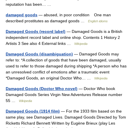
reputation has been… …
damaged goods
— abused, in poor condition One man
described prostitutes as damaged goods …
English idioms
Damaged Goods (record label)
— Damaged Goods is a British
independent record label and online shop. Contents 1 History 2
Artists 3 See also 4 External links …
Wikipedia
Damaged Goods (disambiguation)
— Damaged Goods may
refer to: *A collection of goods that have been damaged, usually
used to refer to those damaged during shipping *A person who has
an unresolved conflict of emotions after a traumatic event
*Damaged Goods, an original Doctor Who… …
Wikipedia
Damaged Goods (Doctor Who novel)
— Doctor Who book
Damaged Goods Series Virgin New Adventures Release number
55 …
Wikipedia
Damaged Goods (1914 film)
— For the 1933 film based on the
same play, see Damaged Lives. Damaged Goods Directed by Tom
Ricketts Richard Bennett Written by Eugène Brieux (play Les