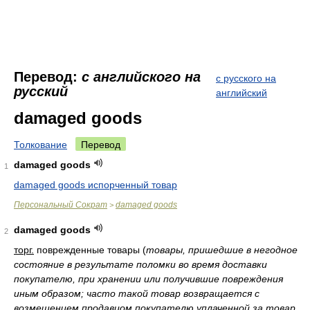
Перевод:
с английского на
с русского на
русский
английский
damaged goods
Толкование
Перевод
damaged goods
1
damaged goods испорченный товар
Персональный Сократ
damaged goods
>
damaged goods
2
торг.
поврежденные товары
(
товары, пришедшие в негодное
состояние в результате поломки во время доставки
покупателю, при хранении или получившие повреждения
иным образом; часто такой товар возвращается с
возмещением продавцом покупателю уплаченной за товар