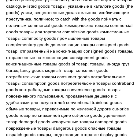
catalogue-listed goods товары, указанные в каталоге goods (the
goods) улики, вещественные доказательства, изобличающие
преступника, поличное; to catch with the goods поймать с
поличным commercial goods коммерческие товары commercial
goods товары для торговли commission goods комиссионные
товары commodity goods промышленные товары
complementary goods дополняющие товары consigned goods
товар, отправленный на консигнацию consigned goods товары,
отправленные на консигнацию consignment goods
консигнационные товары goods pl товар; товары, иногда груз,
багаж; fancy goods модный товар; consumer goods
потребительские товары consumer goods потребительские
товары consumption goods потребительские товары contraband
goods контрабандные товары convenience goods товары
повседневного пользования, продаваемые дешево и с
удобствами для покупателей conventional trainload goods
обычные товары, перевозимые по железной дороге cut-price
goods товар по сниженной цене cut-price goods уцененный
товар damaged goods испорченные товары damaged goods
поврежденные товары dangerous goods опасные товары
dispatch goods товары, подлежащие отправке display goods