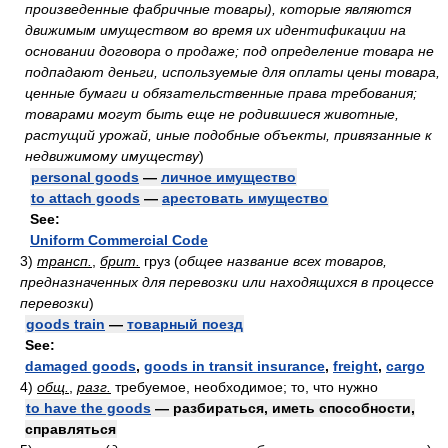
произведенные фабричные товары), которые являются
движимым имуществом во время их идентификации на
основании договора о продаже; под определение товара не
подпадают деньги, используемые для оплаты цены товара,
ценные бумаги и обязательственные права требования;
товарами могут быть еще не родившиеся животные,
растущий урожай, иные подобные объекты, привязанные к
недвижимому имуществу
)
personal goods
—
личное имущество
to attach goods
—
арестовать имущество
See:
Uniform Commercial Code
3)
трансп.
,
брит.
груз
(
общее название всех товаров,
предназначенных для перевозки или находящихся в процессе
перевозки
)
goods train
—
товарный поезд
See:
damaged goods
,
goods in transit insurance
,
freight
,
cargo
4)
общ.
,
разг.
требуемое, необходимое; то, что нужно
to have the goods
— разбираться, иметь способности,
справляться