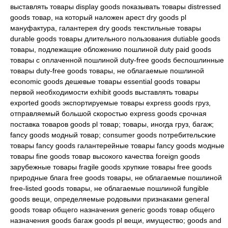
выставлять товары display goods показывать товары distressed
goods товар, на который наложен арест dry goods pl
мануфактура, галантерея dry goods текстильные товары
durable goods товары длительного пользования dutiable goods
товары, подлежащие обложению пошлиной duty paid goods
товары с оплаченной пошлиной duty-free goods беспошлинные
товары duty-free goods товары, не облагаемые пошлиной
economic goods дешевые товары essential goods товары
первой необходимости exhibit goods выставлять товары
exported goods экспортируемые товары express goods груз,
отправляемый большой скоростью express goods срочная
поставка товаров goods pl товар; товары, иногда груз, багаж;
fancy goods модный товар; consumer goods потребительские
товары fancy goods галантерейные товары fancy goods модные
товары fine goods товар высокого качества foreign goods
зарубежные товары fragile goods хрупкие товары free goods
природные блага free goods товары, не облагаемые пошлиной
free-listed goods товары, не облагаемые пошлиной fungible
goods вещи, определяемые родовыми признаками general
goods товар общего назначения generic goods товар общего
назначения goods багаж goods pl вещи, имущество; goods and