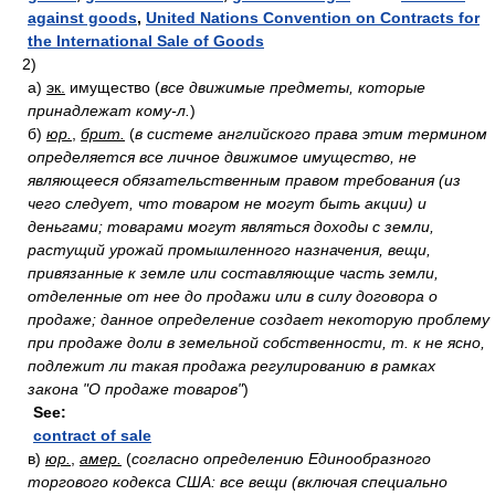
against goods
,
United Nations Convention on Contracts for
the International Sale of Goods
2)
а)
эк.
имущество
(
все движимые предметы, которые
принадлежат кому-л.
)
б)
юр.
,
брит.
(
в системе английского права этим термином
определяется все личное движимое имущество, не
являющееся обязательственным правом требования (из
чего следует, что товаром не могут быть акции) и
деньгами; товарами могут являться доходы с земли,
растущий урожай промышленного назначения, вещи,
привязанные к земле или составляющие часть земли,
отделенные от нее до продажи или в силу договора о
продаже; данное определение создает некоторую проблему
при продаже доли в земельной собственности, т. к не ясно,
подлежит ли такая продажа регулированию в рамках
закона "О продаже товаров"
)
See:
contract of sale
в)
юр.
,
амер.
(
согласно определению Единообразного
торгового кодекса США: все вещи (включая специально