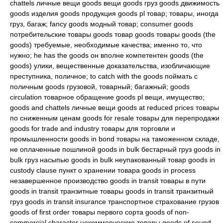
chattels личные вещи goods вещи goods груз goods движимость
goods изделия goods продукция goods pl товар; товары, иногда
груз, багаж; fancy goods модный товар; consumer goods
потребительские товары goods товар goods товары goods (the
goods) требуемые, необходимые качества; именно то, что
нужно; he has the goods он вполне компетентен goods (the
goods) улики, вещественные доказательства, изобличающие
преступника, поличное; to catch with the goods поймать с
поличным goods грузовой, товарный; багажный; goods
circulation товарное обращение goods pl вещи, имущество;
goods and chattels личные вещи goods at reduced prices товары
по сниженным ценам goods for resale товары для перепродажи
goods for trade and industry товары для торговли и
промышленности goods in bond товары на таможенном складе,
не оплаченные пошлиной goods in bulk бестарный груз goods in
bulk груз насыпью goods in bulk неупакованный товар goods in
custody clause пункт о хранении товара goods in process
незавершенное производство goods in transit товары в пути
goods in transit транзитные товары goods in transit транзитный
груз goods in transit insurance транспортное страхование грузов
goods of first order товары первого сорта goods of non-
commercial character некоммерческие товары goods of sound