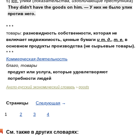
5)
юр.
улики
(
доказательства, изобличающие преступника
)
They didn't have the goods on him. — У них не было улик
против него.
* * *
товары:
разновидность собственности, которая не
включает недвижимость, ценные бумаги
и т. д.
,
т. е.
в
основном продукты производства (не сырьевые товары).
* * *
Коммерческая деятельность
благо, товары
продукт или услуга, которые удовлетворяют
потребности людей
Англо-русский экономический словарь
goods
>
Страницы
Следующая
→
1
2
3
4
См. также в других словарях: