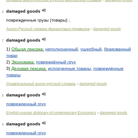
Большой англо-русский и русско-английский словарь
damaged goods
>
damaged goods
6
поврежденные грузы (товары) ;
Англо-Русский словарь финансовых терминов
damaged goods
>
damaged goods
7
1)
Общая лексика:
неполноценный
,
ущербный
,
бракованный
товар
2)
Экономика:
повреждённый груз
3)
Деловая лексика:
испорченные товары
,
повреждённые
товары
Универсальный англо-русский словарь
damaged goods
>
damaged goods
8
поврежденный груз
English-russian dctionary of contemporary Economics
damaged goods
>
damaged goods
9
поврежденный груз