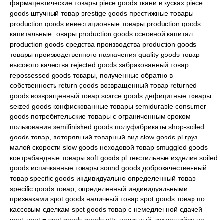
фармацевтические товары piece goods ткани в кусках piece
goods штучный товар prestige goods престижные товары
production goods инвестиционные товары production goods
капитальные товары production goods основной капитал
production goods средства производства production goods
товары производственного назначения quality goods товар
высокого качества rejected goods забракованный товар
repossessed goods товары, полученные обратно в
собственность return goods возвращенный товар returned
goods возвращенный товар scarce goods дефицитные товары
seized goods конфискованные товары semidurable consumer
goods потребительские товары с ограниченным сроком
пользования semifinished goods полуфабрикаты shop-soiled
goods товар, потерявший товарный вид slow goods pl груз
малой скорости slow goods неходовой товар smuggled goods
контрабандные товары soft goods pl текстильные изделия soiled
goods испачканные товары sound goods доброкачественный
товар specific goods индивидуально определенный товар
specific goods товар, определенный индивидуальными
признаками spot goods наличный товар spot goods товар по
кассовым сделкам spot goods товар с немедленной сдачей
spot: spot = spot goods goods attr. наличный; имеющийся на