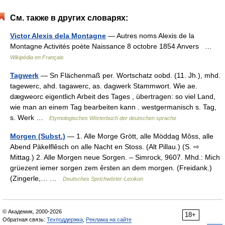
См. также в других словарях:
Victor Alexis dela Montagne
— Autres noms Alexis de la
Montagne Activités poète Naissance 8 octobre 1854 Anvers …
Wikipédia en Français
Tagwerk
— Sn Flächenmaß per. Wortschatz oobd. (11. Jh.), mhd.
tagewerc, ahd. tagawerc, as. dagwerk Stammwort. Wie ae.
dægweorc eigentlich Arbeit des Tages , übertragen: so viel Land,
wie man an einem Tag bearbeiten kann . westgermanisch s. Tag,
s. Werk …
Etymologisches Wörterbuch der deutschen sprache
Morgen (Subst.)
— 1. Alle Morge Grött, alle Möddag Môss, alle
Abend Päkelflêsch on alle Nacht en Stoss. (Alt Pillau.) (S. ⇨
Mittag.) 2. Alle Morgen neue Sorgen. – Simrock, 9607. Mhd.: Mich
grüezent iemer sorgen zem êrsten an dem morgen. (Freidank.)
(Zingerle,… …
Deutsches Sprichwörter-Lexikon
© Академик, 2000-2026
18+
Обратная связь:
Техподдержка
,
Реклама на сайте