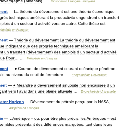
dévars
(
a
)
mê
(
Albanais
) …
Dictionnaire
Français
-
Savoyard
ment
—
La
théorie
du
déversement
est
une
théorie
économique
grès
techniques
améliorant
la
productivité
engendrent
un
transfert
plois
d
un
secteur
d
activité
vers
un
autre
.
Cette
thèse
est
ikipédia
en
Français
ment
—
Théorie
du
déversement
La
théorie
du
déversement
est
ue
indiquant
que
des
progrès
techniques
améliorant
la
nt
un
transfert
(
déversement
)
des
emplois
d
un
secteur
d
activité
que
Pour
… …
Wikipédia
en
Français
ment
—
●
Courant
de
déversement
courant
océanique
pénétrant
ale
au
niveau
du
seuil
de
fermeture
…
Encyclopédie
Universelle
ent
—
●
Méandre
à
déversement
sinuosité
non
encaissée
d
un
çant
vers
l
aval
dans
une
plaine
alluviale
…
Encyclopédie
Universelle
ater
Horizon
—
Déversement
du
pétrole
perçu
par
la
NASA
,
…
Wikipédia
en
Français
ie
—
L
’
Amérique
–
ou
,
pour
être
plus
précis
,
les
Amériques
–
est
sembles
présentant
des
différences
marquées
,
tant
dans
leurs