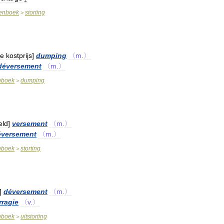
enboek
storting
>
e
kostprijs
]
dumping
〈m
.
〉
déversement
〈m
.
〉
nboek
dumping
>
eld
]
versement
〈m
.
〉
éversement
〈m
.
〉
nboek
storting
>
]
déversement
〈m
.
〉
ragie
〈v
.
〉
nboek
uitstorting
>