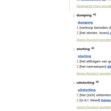
Nederlands
-
Frans
woord
dumping
2
dumping
1
[
verkoop
beneden
d
2
[
het
storten
,
lozen
]
Deens
-
Russisch
woorde
storting
3
storting
1
[
het
afdragen
van
g
2
[
het
neerwerpen
]
d
Deens
-
Russisch
woorde
uitstorting
4
uitstorting
1
[
het
(
zich
)
uitstorten
2
[
m
.
b
.
t
.
bloed
]
hémor
Deens
-
Russisch
woorde