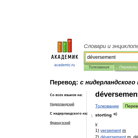
Словари и энциклоп
academic.ru
Толкования
Переводы
Перевод:
с нидерландского 
déversemen
Со всех языков на:
Нидерландский
Толкование
Перев
С нидерландского на:
storting
1
Французский
v
1
)
versement
m
2
)
déversement
m
,
dé