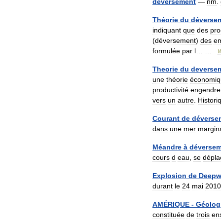
déversement
—
nm
.
Théorie
du
déverse
indiquant
que
des
pro
(
déversement
)
des
em
formulée
par
l
… …
W
Theorie
du
deverse
une
théorie
économiq
productivité
engendre
vers
un
autre
.
Histori
Courant
de
déverse
dans
une
mer
margin
Méandre
à
déversem
cours
d
eau
,
se
dépla
Explosion
de
Deepw
durant
le
24
mai
2010
AMÉRIQUE
-
Géolog
constituée
de
trois
en