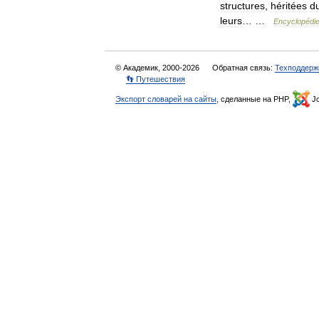
structures
,
héritées
d
leurs
… …
Encyclopédi
© Академик, 2000-2026
Обратная связь:
Техподдерж
👣 Путешествия
Экспорт словарей на сайты
, сделанные на PHP,
Jo