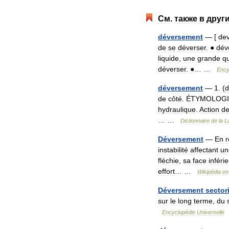
См
.
также
в
друг
déversement
— [
dev
de
se
déverser
.
●
dév
liquide
,
une
grande
qu
déverser
.
●
… …
Ency
déversement
—
1
. (
d
de
côté
.
ÉTYMOLOGI
hydraulique
.
Action
d
… …
Dictionnaire
de
la
L
Déversement
—
En
r
instabilité
affectant
un
fléchie
,
sa
face
inféri
effort
… …
Wikipédia
en
Déversement
sectori
sur
le
long
terme
,
du
Encyclopédie
Universelle