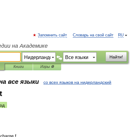
Запомнить сайт
Словарь на свой сайт
RU
едии на Академике
Найти!
Книги
Игры ⚽
на все языки
со всех языков на нидерландский
t
од
charge
f