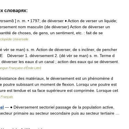
их
словарях:
ɛrsəmɑ̃
]
n
.
m
. •
1797
;
de
déverser
♦
Action
de
verser
un
liquide
;
ersement
nom
masculin
(
de
déverser
)
Action
de
déverser
un
antité
de
choses
,
de
gens
,
un
sentiment
,
etc
.
:
fait
de
se
clopédie
Universelle
é
vèr
se
man
)
s
.
m
.
Action
de
déverser
,
de
s
incliner
,
de
pencher
E
Déverser
1
.
déversement
2
. (
dé
vèr
se
man
)
s
.
m
.
Terme
d
e
déverser
les
eaux
d
un
canal
;
action
des
eaux
qui
se
déversent
.
angue
Française
d
'
Émile
Littré
ésistance
des
matériaux
,
le
déversement
est
un
phénomène
d
e
poutre
subissant
un
moment
de
flexion
.
Lorsqu
une
poutre
est
eure
est
tendue
et
sa
face
supérieure
est
comprimée
.
Lorsque
cet
Français
el
—
●
Déversement
sectoriel
passage
de
la
population
active
,
secteur
primaire
au
secteur
secondaire
puis
au
secteur
tertiaire
…