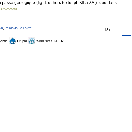
u
passé
géologique
(
fig
.
1
et
hors
texte
,
pl
.
XII
à
XVI
),
que
dans
e
Universelle
ка
,
Реклама на сайте
18+
omla,
Drupal,
WordPress, MODx.