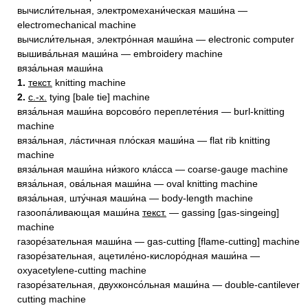
вычисли́тельная, электромехани́ческая маши́на —
electromechanical machine
вычисли́тельная, электро́нная маши́на — electronic computer
вышива́льная маши́на — embroidery machine
вяза́льная маши́на
1.
текст.
knitting machine
2.
с.-х.
tying [bale tie] machine
вяза́льная маши́на ворсово́го переплете́ния — burl-knitting
machine
вяза́льная, ла́стичная пло́ская маши́на — flat rib knitting
machine
вяза́льная маши́на ни́зкого кла́сса — coarse-gauge machine
вяза́льная, ова́льная маши́на — oval knitting machine
вяза́льная, шту́чная маши́на — body-length machine
газоопа́ливающая маши́на
текст.
— gassing [gas-singeing]
machine
газоре́зательная маши́на — gas-cutting [flame-cutting] machine
газоре́зательная, ацетиле́но-кислоро́дная маши́на —
oxyacetylene-cutting machine
газоре́зательная, двухконсо́льная маши́на — double-cantilever
cutting machine