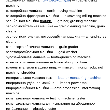
заши́вочная маши́на (
для мешкотары
) — (bag-)closing
machine
землеро́йная маши́на — earth-moving machine
землеро́йно-фре́зерная маши́на — excavating milling machine
зерни́льная маши́на
полигр.
— grainer, graining machine
зерноочисти́тельная маши́на — grain-cleaning machine, grain
cleaner
зерноочисти́тельная, ветрорешё́тная маши́на — air-and-screen
cleaner
зерносортиро́вочная маши́на — grain grader
золотопромы́вочная маши́на — gold washer
зубозака́лочная маши́на — tooth-quenching machine
известегаси́льная маши́на — lime-slaking machine
измельчи́тельная маши́на
пищ.
— mincer, mincing [reducing]
machine, shredder
измери́тельная маши́на
кож.
—
leather-measuring machine
инерцио́нно-уда́рная маши́на — impact power tool
информацио́нная маши́на — data-processing [information]
machine
испыта́тельная маши́на — testing machine, tester
испыта́тельная маши́на для испыта́ния на абрази́вное
изна́шивание — abrasive tester