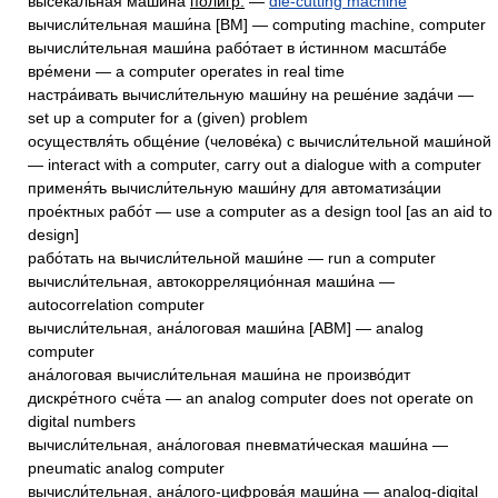
высека́льная маши́на
полигр.
—
die-cutting machine
вычисли́тельная маши́на [ВМ] — computing machine, computer
вычисли́тельная маши́на рабо́тает в и́стинном масшта́бе
вре́мени — a computer operates in real time
настра́ивать вычисли́тельную маши́ну на реше́ние зада́чи —
set up a computer for a (given) problem
осуществля́ть обще́ние (челове́ка) с вычисли́тельной маши́ной
— interact with a computer, carry out a dialogue with a computer
применя́ть вычисли́тельную маши́ну для автоматиза́ции
прое́ктных рабо́т — use a computer as a design tool [as an aid to
design]
рабо́тать на вычисли́тельной маши́не — run a computer
вычисли́тельная, автокорреляцио́нная маши́на —
autocorrelation computer
вычисли́тельная, ана́логовая маши́на [АВМ] — analog
computer
ана́логовая вычисли́тельная маши́на не произво́дит
дискре́тного счё́та — an analog computer does not operate on
digital numbers
вычисли́тельная, ана́логовая пневмати́ческая маши́на —
pneumatic analog computer
вычисли́тельная, ана́лого-цифрова́я маши́на — analog-digital