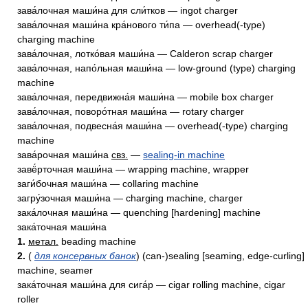
зава́лочная маши́на для сли́тков — ingot charger
зава́лочная маши́на кра́нового ти́па — overhead(-type)
charging machine
зава́лочная, лотко́вая маши́на — Calderon scrap charger
зава́лочная, напо́льная маши́на — low-ground (type) charging
machine
зава́лочная, передвижна́я маши́на — mobile box charger
зава́лочная, поворо́тная маши́на — rotary charger
зава́лочная, подвесна́я маши́на — overhead(-type) charging
machine
зава́рочная маши́на
свз.
—
sealing-in machine
завё́рточная маши́на — wrapping machine, wrapper
заги́бочная маши́на — collaring machine
загру́зочная маши́на — charging machine, charger
зака́лочная маши́на — quenching [hardening] machine
зака́точная маши́на
1.
метал.
beading machine
2.
(
для консервных банок
) (can-)sealing [seaming, edge-curling]
machine, seamer
зака́точная маши́на для сига́р — cigar rolling machine, cigar
roller