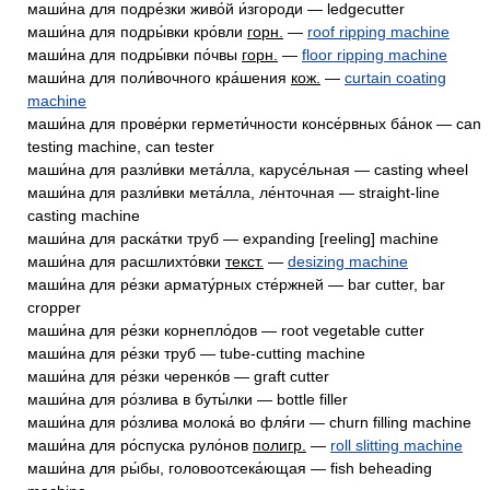
маши́на для подре́зки живо́й и́згороди — ledgecutter
маши́на для подры́вки кро́вли
горн.
—
roof ripping machine
маши́на для подры́вки по́чвы
горн.
—
floor ripping machine
маши́на для поли́вочного кра́шения
кож.
—
curtain coating
machine
маши́на для прове́рки гермети́чности консе́рвных ба́нок — can
testing machine, can tester
маши́на для разли́вки мета́лла, карусе́льная — casting wheel
маши́на для разли́вки мета́лла, ле́нточная — straight-line
casting machine
маши́на для раска́тки труб — expanding [reeling] machine
маши́на для расшлихто́вки
текст.
—
desizing machine
маши́на для ре́зки армату́рных сте́ржней — bar cutter, bar
cropper
маши́на для ре́зки корнепло́дов — root vegetable cutter
маши́на для ре́зки труб — tube-cutting machine
маши́на для ре́зки черенко́в — graft cutter
маши́на для ро́злива в буты́лки — bottle filler
маши́на для ро́злива молока́ во фля́ги — churn filling machine
маши́на для ро́спуска руло́нов
полигр.
—
roll slitting machine
маши́на для ры́бы, головоотсека́ющая — fish beheading