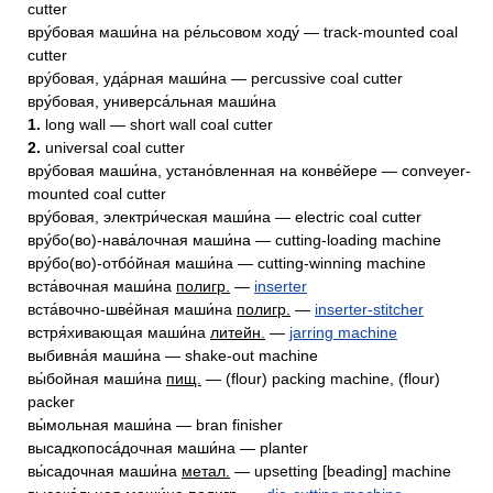
cutter
вру́бовая маши́на на ре́льсовом ходу́ — track-mounted coal
cutter
вру́бовая, уда́рная маши́на — percussive coal cutter
вру́бовая, универса́льная маши́на
1.
long wall — short wall coal cutter
2.
universal coal cutter
вру́бовая маши́на, устано́вленная на конве́йере — conveyer-
mounted coal cutter
вру́бовая, электри́ческая маши́на — electric coal cutter
вру́бо(во)-нава́лочная маши́на — cutting-loading machine
вру́бо(во)-отбо́йная маши́на — cutting-winning machine
вста́вочная маши́на
полигр.
—
inserter
вста́вочно-шве́йная маши́на
полигр.
—
inserter-stitcher
встря́хивающая маши́на
литейн.
—
jarring machine
выбивна́я маши́на — shake-out machine
вы́бойная маши́на
пищ.
— (flour) packing machine, (flour)
packer
вы́мольная маши́на — bran finisher
высадкопоса́дочная маши́на — planter
вы́садочная маши́на
метал.
— upsetting [beading] machine