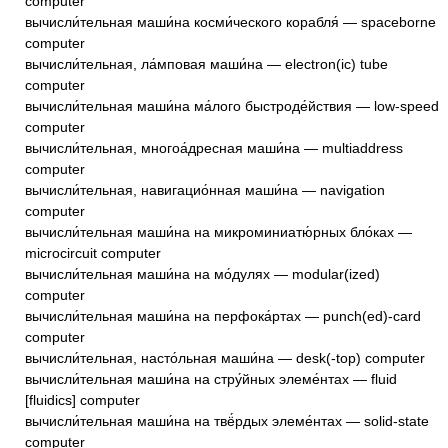
computer
вычисли́тельная маши́на косми́ческого корабля́ — spaceborne
computer
вычисли́тельная, ла́мповая маши́на — electron(ic) tube
computer
вычисли́тельная маши́на ма́лого быстроде́йствия — low-speed
computer
вычисли́тельная, многоа́дресная маши́на — multiaddress
computer
вычисли́тельная, навигацио́нная маши́на — navigation
computer
вычисли́тельная маши́на на микроминиатю́рных бло́ках —
microcircuit computer
вычисли́тельная маши́на на мо́дулях — modular(ized)
computer
вычисли́тельная маши́на на перфока́ртах — punch(ed)-card
computer
вычисли́тельная, насто́льная маши́на — desk(-top) computer
вычисли́тельная маши́на на стру́йных элеме́нтах — fluid
[fluidics] computer
вычисли́тельная маши́на на твё́рдых элеме́нтах — solid-state
computer