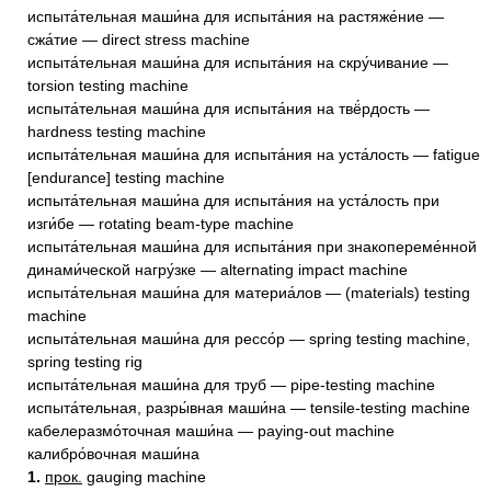
испыта́тельная маши́на для испыта́ния на растяже́ние —
сжа́тие — direct stress machine
испыта́тельная маши́на для испыта́ния на скру́чивание —
torsion testing machine
испыта́тельная маши́на для испыта́ния на твё́рдость —
hardness testing machine
испыта́тельная маши́на для испыта́ния на уста́лость — fatigue
[endurance] testing machine
испыта́тельная маши́на для испыта́ния на уста́лость при
изги́бе — rotating beam-type machine
испыта́тельная маши́на для испыта́ния при знакопереме́нной
динами́ческой нагру́зке — alternating impact machine
испыта́тельная маши́на для материа́лов — (materials) testing
machine
испыта́тельная маши́на для рессо́р — spring testing machine,
spring testing rig
испыта́тельная маши́на для труб — pipe-testing machine
испыта́тельная, разры́вная маши́на — tensile-testing machine
кабелеразмо́точная маши́на — paying-out machine
калибро́вочная маши́на
1.
прок.
gauging machine