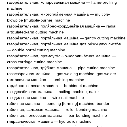
газоре́зательная, копирова́льная маши́на — flame-profiling
machine
газоре́зательная, многопла́менная маши́на — multiple-
blowpipe [multiple-burner] machine
газоре́зательная, поля́рно-координа́тная маши́на — radial
articulated-arm cutting machine
газоре́зательная, порта́льная маши́на — gantry cutting machine
газоре́зательная, порта́льная маши́на для ре́зки двух листо́в
— double portal cutting machine
газоре́зательная, прямоуго́льно-координа́тная маши́на —
cross carriage cutting machine
газоре́зательная, тру́бная маши́на — pipe cutting machine
газосва́рочная маши́на — gas welding machine, gas welder
галто́вочная маши́на — tumbling machine
гарди́нно-тю́левая маши́на — bobbinnet machine
гвоздезабивна́я маши́на — nailing machine, nailer
гвозди́льная маши́на — wire-nail machine
ги́бочная маши́на — bending [forming] machine, bender
ги́бочная, валко́вая маши́на — roller-bending machine
ги́бочная, полосова́я маши́на — bar-bending machine
гидравли́ческая маши́на — hydraulic machine