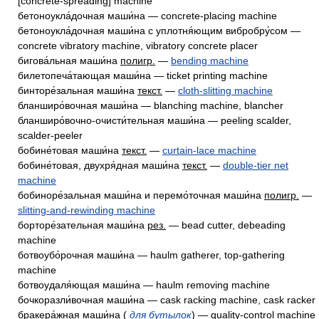
[concrete-spreading] machine
бетоноукла́дочная маши́на — concrete-placing machine
бетоноукла́дочная маши́на с уплотня́ющим вибробру́сом —
concrete vibratory machine, vibratory concrete placer
бигова́льная маши́на
полигр.
—
bending machine
билетопеча́тающая маши́на — ticket printing machine
бинторе́зальная маши́на
текст.
—
cloth-slitting machine
бланширо́вочная маши́на — blanching machine, blancher
бланширо́вочно-очисти́тельная маши́на — peeling scalder,
scalder-peeler
бобине́товая маши́на
текст.
—
curtain-lace machine
бобине́товая, двухря́дная маши́на
текст.
—
double-tier net
machine
бобиноре́зальная маши́на и перемо́точная маши́на
полигр.
—
slitting-and-rewinding machine
борторе́зательная маши́на
рез.
— bead cutter, debeading
machine
ботвоубо́рочная маши́на — haulm gatherer, top-gathering
machine
ботвоудаля́ющая маши́на — haulm removing machine
бочкоразли́вочная маши́на — cask racking machine, cask racker
бракера́жная маши́на (
для бутылок
) — quality-control machine