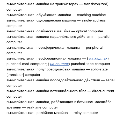
вычисли́тельная маши́на на транзи́сторах — transistor(ized)
computer
вычисли́тельная, обуча́ющая маши́на — teaching machine
вычисли́тельная, одноа́дресная маши́на — single-address
computer
вычисли́тельная, опти́ческая маши́на — optical computer
вычисли́тельная маши́на паралле́льного де́йствия — parallel
computer
вычисли́тельная, перифери́ческая маши́на — peripheral
computer
вычисли́тельная, перфорацио́нная маши́на — (
на картах
)
punched-card computer; (
на лентах
) punched-tape computer
вычисли́тельная, полупроводнико́вая маши́на — solid-state
[transistor] computer
вычисли́тельная маши́на последова́тельного де́йствия — serial
computer
вычисли́тельная маши́на потенциа́льного ти́па — direct-current
computer
вычисли́тельная маши́на, рабо́тающая в и́стинном масшта́бе
вре́мени — real-time computer
вычисли́тельная, реле́йная маши́на — relay computer