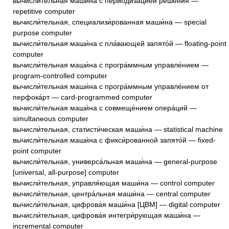
вычисли́тельная маши́на с периодиза́цией реше́ния —
repetitive computer
вычисли́тельная, специализи́рованная маши́на — special
purpose computer
вычисли́тельная маши́на с пла́вающей запято́й — floating-point
computer
вычисли́тельная маши́на с програ́ммным управле́нием —
program-controlled computer
вычисли́тельная маши́на с програ́ммным управле́нием от
перфока́рт — card-programmed computer
вычисли́тельная маши́на с совмеще́нием опера́ций —
simultaneous computer
вычисли́тельная, статисти́ческая маши́на — statistical machine
вычисли́тельная маши́на с фикси́рованной запято́й — fixed-
point computer
вычисли́тельная, универса́льная маши́на — general-purpose
[universal, all-purpose] computer
вычисли́тельная, управля́ющая маши́на — control computer
вычисли́тельная, центра́льная маши́на — central computer
вычисли́тельная, цифрова́я маши́на [ЦВМ] — digital computer
вычисли́тельная, цифрова́я интегри́рующая маши́на —
incremental computer