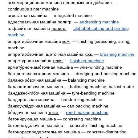
агломерацио́нная маши́на непреры́вного де́йствия —
continuous sinter machine
агрега́тная маши́на — integrated machine
адресова́льная маши́на
полигр.
—
addressing machine
алфави́тная маши́на
полигр.
—
alphabet cutting and printing
machine
аппретиро́вочная маши́на
кож.
— finishing [seasoning, sizing]
machine
аппретиро́вочная, щё́точная маши́на
кож.
—
brushing machine
аппрету́рная маши́на
текст.
—
finishing machine
армату́рно-намо́точная маши́на — wire-winding machine
ба́герно-элева́торная маши́на — dredging-and-hoisting machine
балансиро́вочная маши́на — balancing machine
балластиро́вочная маши́на — ballasting machine, ballast router
банда́жно-ги́бочная маши́на — tyre-bending machine
бандеро́льная маши́на — banderoling machine
банкоукла́дочная маши́на — can packing machine
бё́рдочная маши́на
текст.
—
reed-making machine
бетони́рующая маши́на — concreting machine
бетоноотде́лочная маши́на — concrete-finishing machine
бетонораспредели́тельная маши́на — concrete-distributing