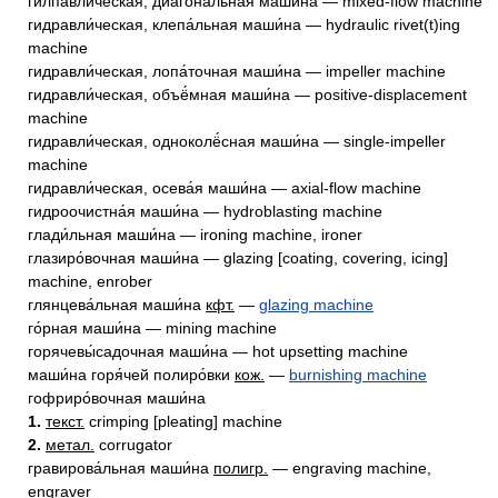
гилпавли́ческая, диагона́льная маши́на — mixed-flow machine
гидравли́ческая, клепа́льная маши́на — hydraulic rivet(t)ing
machine
гидравли́ческая, лопа́точная маши́на — impeller machine
гидравли́ческая, объё́мная маши́на — positive-displacement
machine
гидравли́ческая, одноколё́сная маши́на — single-impeller
machine
гидравли́ческая, осева́я маши́на — axial-flow machine
гидроочистна́я маши́на — hydroblasting machine
глади́льная маши́на — ironing machine, ironer
глазиро́вочная маши́на — glazing [coating, covering, icing]
machine, enrober
глянцева́льная маши́на
кфт.
—
glazing machine
го́рная маши́на — mining machine
горячевы́садочная маши́на — hot upsetting machine
маши́на горя́чей полиро́вки
кож.
—
burnishing machine
гофриро́вочная маши́на
1.
текст.
crimping [pleating] machine
2.
метал.
corrugator
гравирова́льная маши́на
полигр.
— engraving machine,
engraver