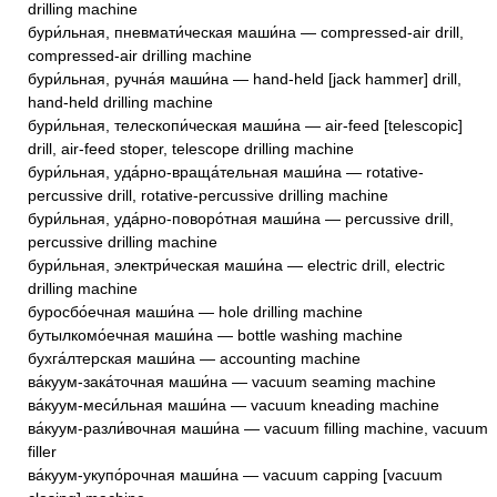
drilling machine
бури́льная, пневмати́ческая маши́на — compressed-air drill,
compressed-air drilling machine
бури́льная, ручна́я маши́на — hand-held [jack hammer] drill,
hand-held drilling machine
бури́льная, телескопи́ческая маши́на — air-feed [telescopic]
drill, air-feed stoper, telescope drilling machine
бури́льная, уда́рно-враща́тельная маши́на — rotative-
percussive drill, rotative-percussive drilling machine
бури́льная, уда́рно-поворо́тная маши́на — percussive drill,
percussive drilling machine
бури́льная, электри́ческая маши́на — electric drill, electric
drilling machine
буросбо́ечная маши́на — hole drilling machine
бутылкомо́ечная маши́на — bottle washing machine
бухга́лтерская маши́на — accounting machine
ва́куум-зака́точная маши́на — vacuum seaming machine
ва́куум-меси́льная маши́на — vacuum kneading machine
ва́куум-разли́вочная маши́на — vacuum filling machine, vacuum
filler
ва́куум-укупо́рочная маши́на — vacuum capping [vacuum