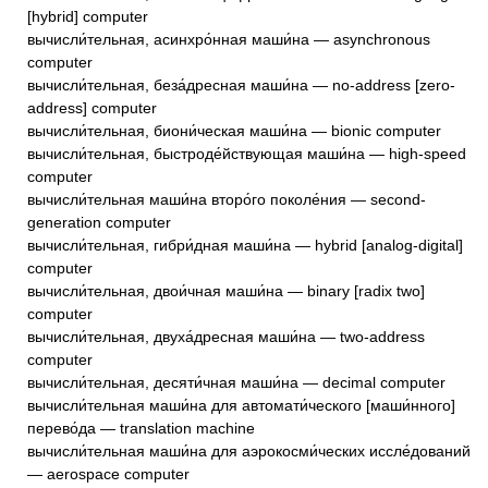
[hybrid] computer
вычисли́тельная, асинхро́нная маши́на — asynchronous
computer
вычисли́тельная, беза́дресная маши́на — no-address [zero-
address] computer
вычисли́тельная, биони́ческая маши́на — bionic computer
вычисли́тельная, быстроде́йствующая маши́на — high-speed
computer
вычисли́тельная маши́на второ́го поколе́ния — second-
generation computer
вычисли́тельная, гибри́дная маши́на — hybrid [analog-digital]
computer
вычисли́тельная, двои́чная маши́на — binary [radix two]
computer
вычисли́тельная, двуха́дресная маши́на — two-address
computer
вычисли́тельная, десяти́чная маши́на — decimal computer
вычисли́тельная маши́на для автомати́ческого [маши́нного]
перево́да — translation machine
вычисли́тельная маши́на для аэрокосми́ческих иссле́дований
— aerospace computer