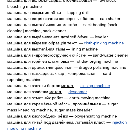
маши́на для волокна́-сырца́, отбе́ливающая — raw stock
bleaching machine
маши́на для вскры́тия лё́тки — tapping drill
маши́на для встря́хивания консе́рвных ба́нок — can shaker
маши́на для выкола́чивания мешко́в — sack beating [sack
cleaning] machine, sack cleaner
маши́на для выра́внивания дета́лей о́буви — leveller
маши́на для вы́резки образцо́в
текст.
—
cloth-pinking machine
маши́на для выстила́ния та́ры — lining machine
маши́на для гидропескостру́йной очи́стки — sand-water cleaner
маши́на для горя́чей штампо́вки — rot die-forging machine
маши́на для драже́, глянцо́вочная — dragee polishing machine
маши́на для жакка́рдовых карт, копирова́льная — card-
repeating machine
маши́на для зака́тки борто́в
метал.
—
closing machine
маши́на для зачи́стки
метал.
—
deseamer
маши́на для земляны́х рабо́т — earth-moving machine
маши́на для караме́льной ма́ссы, промина́льная — sugar
mass kneading machine, sugar mass kneader
маши́на для кислоро́дной ре́зки — oxygencutting machine
маши́на для литья́ под давле́нием, литьева́я
пласт.
—
injection
moulding machine