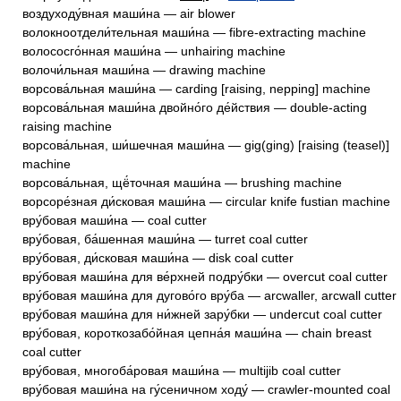
воздуходу́вная маши́на — air blower
волокноотдели́тельная маши́на — fibre-extracting machine
волососго́нная маши́на — unhairing machine
волочи́льная маши́на — drawing machine
ворсова́льная маши́на — carding [raising, nepping] machine
ворсова́льная маши́на двойно́го де́йствия — double-acting
raising machine
ворсова́льная, ши́шечная маши́на — gig(ging) [raising (teasel)]
machine
ворсова́льная, щё́точная маши́на — brushing machine
ворсоре́зная ди́сковая маши́на — circular knife fustian machine
вру́бовая маши́на — coal cutter
вру́бовая, ба́шенная маши́на — turret coal cutter
вру́бовая, ди́сковая маши́на — disk coal cutter
вру́бовая маши́на для ве́рхней подру́бки — overcut coal cutter
вру́бовая маши́на для дугово́го вру́ба — arcwaller, arcwall cutter
вру́бовая маши́на для ни́жней зару́бки — undercut coal cutter
вру́бовая, короткозабо́йная цепна́я маши́на — chain breast
coal cutter
вру́бовая, многоба́ровая маши́на — multijib coal cutter
вру́бовая маши́на на гу́сеничном ходу́ — crawler-mounted coal