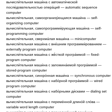
вычисли́тельная маши́на с автомати́ческой
после́довательностью опера́ций — automatic sequence
computer
вычисли́тельная, самоорганизу́ющаяся маши́на — self-
organizing computer
вычисли́тельная, самопрограмми́рующая маши́на — self-
programming computer
вычисли́тельная, сверхма́лая маши́на — minicomputer
вычисли́тельная маши́на с вне́шним программи́рованием —
externally program computer
вычисли́тельная маши́на с жё́сткой програ́ммой — fixed-
program computer
вычисли́тельная маши́на с запомина́емой програ́ммой —
stored-program computer
вычисли́тельная, синхро́нная маши́на — synchronous computer
вычисли́тельная маши́на с набо́рной програ́ммой — wired
program computer
вычисли́тельная маши́на с набо́рными ди́сками — dialing set
computer
вычисли́тельная маши́на с переме́нной длино́й сло́ва —
variable word length computer