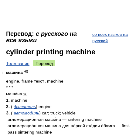
Перевод:
с русского на
со всех языков на
все языки
русский
cylinder printing machine
Толкование
Перевод
машина
1
engine, frame
текст.
, machine
* * *
маши́на
ж.
1.
machine
2.
(
двигатель
) engine
3.
(
автомобиль
) car; truck; vehicle
агломерацио́нная маши́на — sintering machine
агломерацио́нная маши́на для пе́рвой ста́дии о́бжига — first-
pass sintering machine