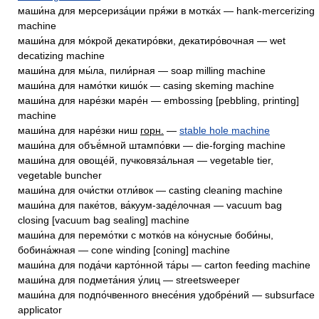
маши́на для мерсериза́ции пря́жи в мотка́х — hank-mercerizing
machine
маши́на для мо́крой декатиро́вки, декатиро́вочная — wet
decatizing machine
маши́на для мы́ла, пили́рная — soap milling machine
маши́на для намо́тки кишо́к — casing skeming machine
маши́на для наре́зки маре́н — embossing [pebbling, printing]
machine
маши́на для наре́зки ниш
горн.
—
stable hole machine
маши́на для объё́мной штампо́вки — die-forging machine
маши́на для овоще́й, пучковяза́льная — vegetable tier,
vegetable buncher
маши́на для очи́стки отли́вок — casting cleaning machine
маши́на для паке́тов, ва́куум-заде́лочная — vacuum bag
closing [vacuum bag sealing] machine
маши́на для перемо́тки с мотко́в на ко́нусные боби́ны,
бобина́жная — cone winding [coning] machine
маши́на для пода́чи карто́нной та́ры — carton feeding machine
маши́на для подмета́ния у́лиц — streetsweeper
маши́на для подпо́чвенного внесе́ния удобре́ний — subsurface
applicator