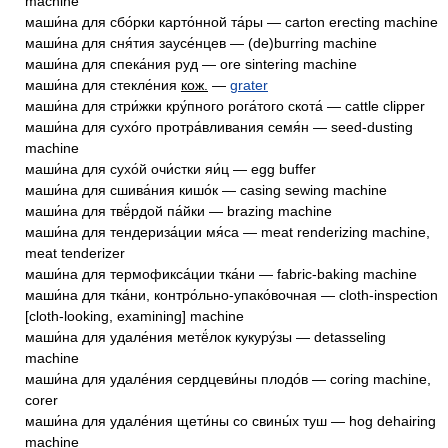
machine
маши́на для сбо́рки карто́нной та́ры — carton erecting machine
маши́на для сня́тия заусе́нцев — (de)burring machine
маши́на для спека́ния руд — ore sintering machine
маши́на для стекле́ния
кож.
—
grater
маши́на для стри́жки кру́пного рога́того скота́ — cattle clipper
маши́на для сухо́го протра́вливания семя́н — seed-dusting
machine
маши́на для сухо́й очи́стки яи́ц — egg buffer
маши́на для сшива́ния кишо́к — casing sewing machine
маши́на для твё́рдой па́йки — brazing machine
маши́на для тендериза́ции мя́са — meat renderizing machine,
meat tenderizer
маши́на для термофикса́ции тка́ни — fabric-baking machine
маши́на для тка́ни, контро́льно-упако́вочная — cloth-inspection
[cloth-looking, examining] machine
маши́на для удале́ния метё́лок кукуру́зы — detasseling
machine
маши́на для удале́ния сердцеви́ны плодо́в — coring machine,
corer
маши́на для удале́ния щети́ны со свины́х туш — hog dehairing
machine