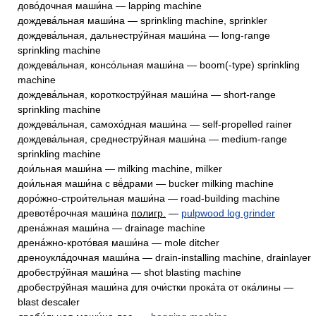
дово́дочная маши́на — lapping machine
дождева́льная маши́на — sprinkling machine, sprinkler
дождева́льная, дальнестру́йная маши́на — long-range
sprinkling machine
дождева́льная, консо́льная маши́на — boom(-type) sprinkling
machine
дождева́льная, короткостру́йная маши́на — short-range
sprinkling machine
дождева́льная, самохо́дная маши́на — self-propelled rainer
дождева́льная, среднестру́йная маши́на — medium-range
sprinkling machine
дои́льная маши́на — milking machine, milker
дои́льная маши́на с вё́драми — bucker milking machine
доро́жно-строи́тельная маши́на — road-building machine
древотё́рочная маши́на
полигр.
—
pulpwood log grinder
дрена́жная маши́на — drainage machine
дрена́жно-крото́вая маши́на — mole ditcher
дреноукла́дочная маши́на — drain-installing machine, drainlayer
дробестру́йная маши́на — shot blasting machine
дробестру́йная маши́на для очи́стки прока́та от ока́лины —
blast descaler