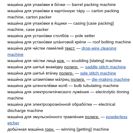
маши́на для упако́вки в бо́чки — barrel packing machine
маши́на для упако́вки в карто́нную та́ру — carton packing
machine, carton packer
маши́на для упако́вки в я́щики — casing [case packing]
machine, case packer
маши́на для устано́вки столбо́в — pole setter
маши́на для устано́вки шта́нговой кре́пи — roof bolting machine
маши́на для чи́стки ламе́лей
текст.
—
drop-wire cleaning
machine
маши́на для чи́стки лица́
кож.
— scudding [slating] machine
маши́на для шитья́ внаки́дку
полигр.
—
saddle stitch machine
маши́на для шитья́ вта́чку
полигр.
—
side stitch machine
маши́на для штампо́вки ма́триц
полигр.
—
die-making machine
маши́на для штенгелё́вки колб — bulb tubulating machine
маши́на для электролити́ческого луже́ния — electrolytic tinning
machine
маши́на для электроэрозио́нной обрабо́тки — electrical
discharge machine
маши́на для эмульсио́нного травле́ния
полигр.
—
powderless
etcher
добы́чная маши́на
горн.
— winning [getting] machine