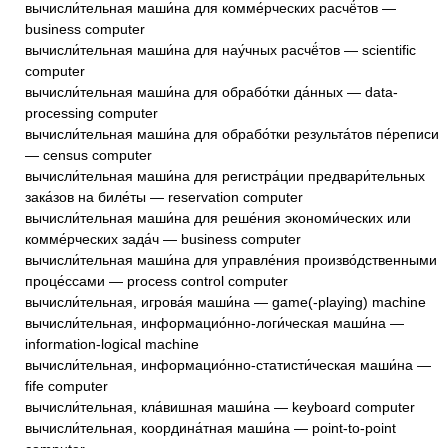
вычисли́тельная маши́на для комме́рческих расчё́тов —
business computer
вычисли́тельная маши́на для нау́чных расчё́тов — scientific
computer
вычисли́тельная маши́на для обрабо́тки да́нных — data-
processing computer
вычисли́тельная маши́на для обрабо́тки результа́тов пе́реписи
— census computer
вычисли́тельная маши́на для регистра́ции предвари́тельных
зака́зов на биле́ты — reservation computer
вычисли́тельная маши́на для реше́ния экономи́ческих или
комме́рческих зада́ч — business computer
вычисли́тельная маши́на для управле́ния произво́дственными
проце́ссами — process control computer
вычисли́тельная, игрова́я маши́на — game(-playing) machine
вычисли́тельная, информацио́нно-логи́ческая маши́на —
information-logical machine
вычисли́тельная, информацио́нно-статисти́ческая маши́на —
fife computer
вычисли́тельная, кла́вишная маши́на — keyboard computer
вычисли́тельная, координа́тная маши́на — point-to-point