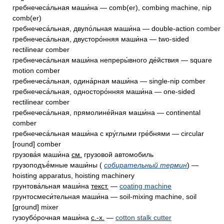
гребнечеса́льная маши́на — comb(er), combing machine, nip
comb(er)
гребнечеса́льная, двупо́льная маши́на — double-action comber
гребнечеса́льная, двусторо́нняя маши́на — two-sided
rectilinear comber
гребнечеса́льная маши́на непреры́вного де́йствия — square
motion comber
гребнечеса́льная, одина́рная маши́на — single-nip comber
гребнечеса́льная, односторо́нняя маши́на — one-sided
rectilinear comber
гребнечеса́льная, прямолине́йная маши́на — continental
comber
гребнечеса́льная маши́на с кру́глыми гре́бнями — circular
[round] comber
грузова́я маши́на
см.
грузовой автомобиль
грузоподъё́мные маши́ны (
собирательный термин
) —
hoisting apparatus, hoisting machinery
грунтова́льная маши́на
текст.
—
coating machine
грунтосмеси́тельная маши́на — soil-mixing machine, soil
[ground] mixer
гузоубо́рочная маши́на
с.-х.
—
cotton stalk cutter