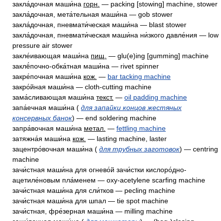
закла́дочная маши́на
горн.
— packing [stowing] machine, stower
закла́дочная, мета́тельная маши́на — gob stower
закла́дочная, пневмати́ческая маши́на — blast stower
закла́дочная, пневмати́ческая маши́на ни́зкого давле́ния — low
pressure air stower
закле́ивающая маши́на
пищ.
— glu(e)ing [gumming] machine
заклё́почно-обка́тная маши́на — rivet spinner
закре́почная маши́на
кож.
—
bar tacking machine
закро́йная маши́на — cloth-cutting machine
зама́сливающая маши́на
текст.
—
oil padding machine
запа́ечная маши́на (
для запайки концов жестяных
консервных банок
) — end soldering machine
запра́вочная маши́на
метал.
—
fettling machine
затяжна́я маши́на
кож.
— lasting machine, laster
зацентро́вочная маши́на (
для трубных заготовок
) — centring
machine
зачи́стная маши́на для огнево́й зачи́стки кислоро́дно-
ацетиле́новым пла́менем — oxy-acetylene scarfing machine
зачи́стная маши́на для сли́тков — pecling machine
зачи́стная маши́на для шпал — tie spot machine
зачи́стная, фре́зерная маши́на — milling machine