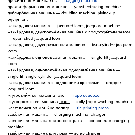
дроби́льная маши́на
лес.
—
hogging machine
дрожжеформо́вочная маши́на — yeast extruding machine
дублиро́вочная маши́на — doubling machine, plying-up
equipment
жакка́рдовая маши́на — jacquard loom, jacquard machine
жакка́рдовая, двухподъё́мная маши́на с полуоткры́тым зе́вом
— open shed jacquard loom
жакка́рдовая, двухпри́зменная маши́на — two-cylinder jacquard
loom
жакка́рдовая, одноподъё́мная маши́на — single-lift jacquard
loom
жакка́рдовая, одноподъё́мная однореми́зная маши́на —
single-lift single-cylinder jacquard loom
жакка́рдовая маши́на с па́дающими крючка́ми — dropper
jacquard loom
жгутоотжи́мная маши́на
текст.
—
rope squeezer
жгутопромы́вная маши́на
текст.
— dolly [rope-washing] machine
жестепеча́тная маши́на
полигр.
—
tin printing press
зава́лочная маши́на — charging machine, charger
зава́лочная маши́на для концентра́та — concentrate charging
machine
зава́лочная маши́на для ло́ма — scrap charger