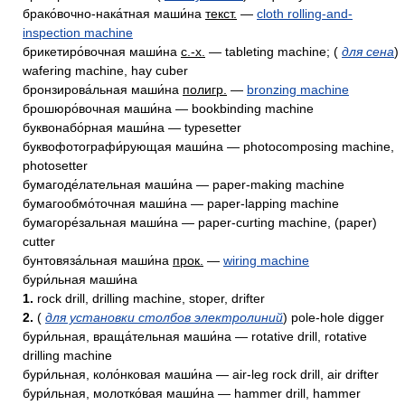
брако́вочно-нака́тная маши́на
текст.
—
cloth rolling-and-
inspection machine
брикетиро́вочная маши́на
с.-х.
— tableting machine; (
для сена
)
wafering machine, hay cuber
бронзирова́льная маши́на
полигр.
—
bronzing machine
брошюро́вочная маши́на — bookbinding machine
буквонабо́рная маши́на — typesetter
буквофотографи́рующая маши́на — photocomposing machine,
photosetter
бумагоде́лательная маши́на — paper-making machine
бумагообмо́точная маши́на — paper-lapping machine
бумагоре́зальная маши́на — paper-curting machine, (paper)
cutter
бунтовяза́льная маши́на
прок.
—
wiring machine
бури́льная маши́на
1.
rock drill, drilling machine, stoper, drifter
2.
(
для установки столбов электролиний
) pole-hole digger
бури́льная, враща́тельная маши́на — rotative drill, rotative
drilling machine
бури́льная, коло́нковая маши́на — air-leg rock drill, air drifter
бури́льная, молотко́вая маши́на — hammer drill, hammer