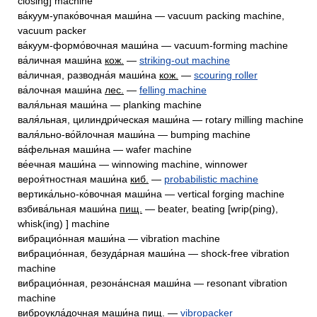
closing] machine
ва́куум-упако́вочная маши́на — vacuum packing machine,
vacuum packer
ва́куум-формо́вочная маши́на — vacuum-forming machine
ва́личная маши́на
кож.
—
striking-out machine
ва́личная, разводна́я маши́на
кож.
—
scouring roller
ва́лочная маши́на
лес.
—
felling machine
валя́льная маши́на — planking machine
валя́льная, цилиндри́ческая маши́на — rotary milling machine
валя́льно-во́йлочная маши́на — bumping machine
ва́фельная маши́на — wafer machine
ве́ечная маши́на — winnowing machine, winnower
вероя́тностная маши́на
киб.
—
probabilistic machine
вертика́льно-ко́вочная маши́на — vertical forging machine
взбива́льная маши́на
пищ.
— beater, beating [wrip(ping),
whisk(ing) ] machine
вибрацио́нная маши́на — vibration machine
вибрацио́нная, безуда́рная маши́на — shock-free vibration
machine
вибрацио́нная, резона́нсная маши́на — resonant vibration
machine
виброукла́дочная маши́на
пищ.
—
vibropacker