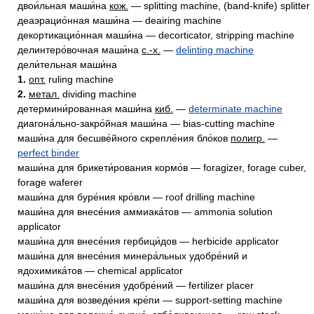
двои́льная маши́на
кож.
— splitting machine, (band-knife) splitter
деаэрацио́нная маши́на — deairing machine
декортикацио́нная маши́на — decorticator, stripping machine
делинтеро́вочная маши́на
с.-х.
—
delinting machine
дели́тельная маши́на
1.
опт.
ruling machine
2.
метал.
dividing machine
детермини́рованная маши́на
киб.
—
determinate machine
диагона́льно-закро́йная маши́на — bias-cutting machine
маши́на для бесшве́йного скрепле́ния бло́ков
полигр.
—
perfect binder
маши́на для брикети́рования кормо́в — foragizer, forage cuber,
forage waferer
маши́на для буре́ния кро́вли — roof drilling machine
маши́на для внесе́ния аммиака́тов — ammonia solution
applicator
маши́на для внесе́ния гербици́дов — herbicide applicator
маши́на для внесе́ния минера́льных удобре́ний и
ядохимика́тов — chemical applicator
маши́на для внесе́ния удобре́ний — fertilizer placer
маши́на для возведе́ния кре́пи — support-setting machine