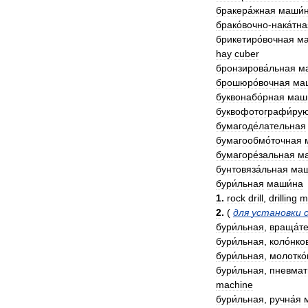
бракера́жная
маши́
брако́вочно
-
нака́тн
брикетиро́вочная
ма
hay
cuber
бронзирова́льная
м
брошюро́вочная
ма
буквонабо́рная
маш
буквофотографи́ру
бумагоде́лательная
бумагообмо́точная
бумагоре́зальная
м
бунтовяза́льная
маш
бури́льная
маши́на
1
.
rock
drill
,
drilling
m
2
.
(
для
установки
бури́льная
,
враща́т
бури́льная
,
коло́нко
бури́льная
,
молотко́
бури́льная
,
пневмат
machine
бури́льная
,
ручна́я