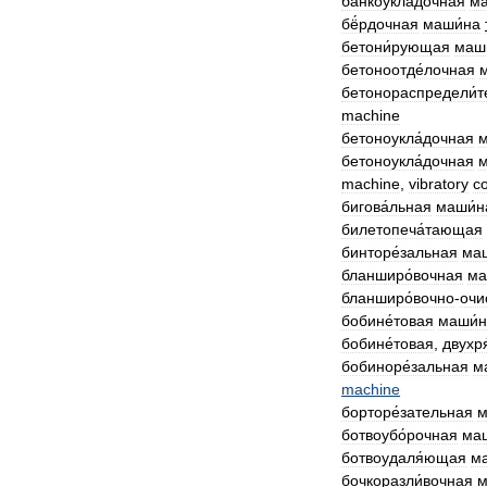
банкоукла́дочная
ма
бё́рдочная
маши́на
бетони́рующая
маш
бетоноотде́лочная
бетонораспредели́т
machine
бетоноукла́дочная
м
бетоноукла́дочная
м
machine
,
vibratory
c
бигова́льная
маши́н
билетопеча́тающая
бинторе́зальная
маш
бланширо́вочная
ма
бланширо́вочно
-
очи
бобине́товая
маши́
бобине́товая
,
двухр
бобиноре́зальная
м
machine
борторе́зательная
м
ботвоубо́рочная
маш
ботвоудаля́ющая
м
бочкоразли́вочная
м