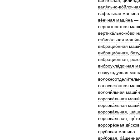
валя́льная
,
цилиндр
валя́льно
-
во́йлочна
ва́фельная
маши́на
ве́ечная
маши́на
—
вероя́тностная
маши
вертика́льно
-
ко́вочн
взбива́льная
маши́н
вибрацио́нная
маши
вибрацио́нная
,
безу
вибрацио́нная
,
резо
виброукла́дочная
м
воздуходу́вная
маши
волокноотдели́тель
волососго́нная
маши
волочи́льная
маши́
ворсова́льная
маши́
ворсова́льная
маши́
ворсова́льная
,
ши́ш
ворсова́льная
,
щё́т
ворсоре́зная
ди́ско
вру́бовая
маши́на
вру́бовая
,
ба́шенна