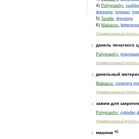
4
)
Polygraphy:
cushio
dressing
,
tympan
,
ty
5
)
Textile:
dressing
6
)
Makarov:
letterpre
Универсальный
русско
-
декель
печатного
ц
2
Polygraphy:
impressi
Универсальный
русско
-
декельный
матери
3
Makarov:
covering
ma
Универсальный
русско
-
зажим
для
закрепл
4
Polygraphy:
cylinder
d
Универсальный
русско
-
машина
5