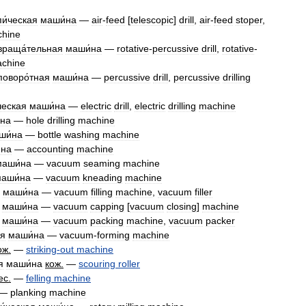
и́ческая
маши́на
—
air
-
feed
[
telescopic
]
drill
,
air
-
feed
stoper
,
hine
враща́тельная
маши́на
—
rotative
-
percussive
drill
,
rotative
-
chine
поворо́тная
маши́на
—
percussive
drill
,
percussive
drilling
ческая
маши́на
—
electric
drill
,
electric
drilling
machine
́на
—
hole
drilling
machine
ши́на
—
bottle
washing
machine
́на
—
accounting
machine
маши́на
—
vacuum
seaming
machine
аши́на
—
vacuum
kneading
machine
маши́на
—
vacuum
filling
machine
,
vacuum
filler
маши́на
—
vacuum
capping
[
vacuum
closing
]
machine
маши́на
—
vacuum
packing
machine
,
vacuum
packer
ая
маши́на
—
vacuum
-
forming
machine
ож
.
—
striking
-
out
machine
я
маши́на
кож
.
—
scouring
roller
ес
.
—
felling
machine
—
planking
machine