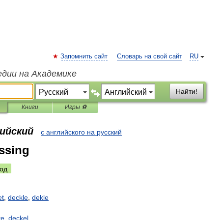
Запомнить сайт
Словарь на свой сайт
RU
едии на Академике
Найти!
Книги
Игры ⚽
лийский
с английского на русский
essing
од
et
,
deckle
,
dekle
te
,
deckel