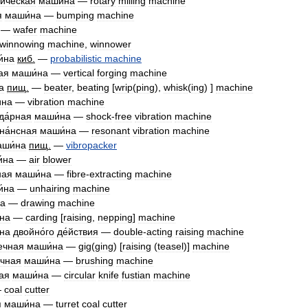
и́ческая
маши́на
—
rotary
milling
machine
я
маши́на
—
bumping
machine
—
wafer
machine
winnowing
machine
,
winnower
́на
киб
.
—
probabilistic
machine
ая
маши́на
—
vertical
forging
machine
а
пищ
.
—
beater
,
beating
[
wrip
(
ping
),
whisk
(
ing
) ]
machine
́на
—
vibration
machine
да́рная
маши́на
—
shock
-
free
vibration
machine
на́нсная
маши́на
—
resonant
vibration
machine
аши́на
пищ
.
—
vibropacker
́на
—
air
blower
ная
маши́на
—
fibre
-
extracting
machine
́на
—
unhairing
machine
на
—
drawing
machine
на
—
carding
[
raising
,
nepping
]
machine
на
двойно́го
де́йствия
—
double
-
acting
raising
machine
ечная
маши́на
—
gig
(
ging
) [
raising
(
teasel
)]
machine
очная
маши́на
—
brushing
machine
вая
маши́на
—
circular
knife
fustian
machine
—
coal
cutter
я
маши́на
—
turret
coal
cutter