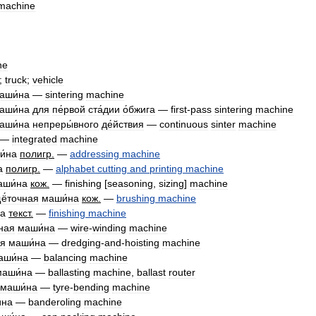
machine
ne
;
truck
;
vehicle
аши́на
—
sintering
machine
аши́на
для
пе́рвой
ста́дии
о́бжига
—
first
-
pass
sintering
machine
аши́на
непреры́вного
де́йствия
—
continuous
sinter
machine
—
integrated
machine
и́на
полигр
.
—
addressing
machine
а
полигр
.
—
alphabet
cutting
and
printing
machine
аши́на
кож
.
—
finishing
[
seasoning
,
sizing
]
machine
ё́точная
маши́на
кож
.
—
brushing
machine
на
текст
.
—
finishing
machine
ная
маши́на
—
wire
-
winding
machine
ая
маши́на
—
dredging
-
and
-
hoisting
machine
аши́на
—
balancing
machine
маши́на
—
ballasting
machine
,
ballast
router
маши́на
—
tyre
-
bending
machine
́на
—
banderoling
machine