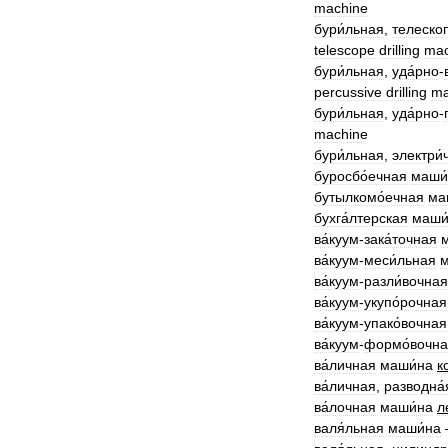
machine
бури́льная
,
телескоп
telescope
drilling
mac
бури́льная
,
уда́рно
-
percussive
drilling
ma
бури́льная
,
уда́рно
-
machine
бури́льная
,
электри́
буросбо́ечная
маши
бутылкомо́ечная
ма
бухга́лтерская
маши
ва́куум
-
зака́точная
ва́куум
-
меси́льная
м
ва́куум
-
разли́вочная
ва́куум
-
укупо́рочная
ва́куум
-
упако́вочная
ва́куум
-
формо́вочн
ва́личная
маши́на
к
ва́личная
,
разводна́
ва́лочная
маши́на
л
валя́льная
маши́на