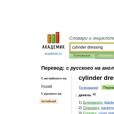
Словари и энциклоп
academic.ru
Толкования
Переводы
Перевод:
с русского на анг
cylinder dr
С английского на:
Русский
Толкование
Перев
С русского на:
декель
1
Английский
1
)
Engineering:
blank
2
)
Chemistry:
packing
3
)
Forestry:
cover
pla