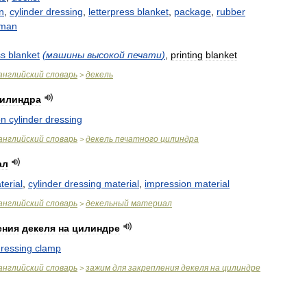
n
,
cylinder
dressing
,
letterpress
blanket
,
package
,
rubber
pman
ss
blanket
(
машины
высокой
печати
)
,
printing
blanket
английский
словарь
декель
>
илиндра
on
cylinder
dressing
английский
словарь
декель
печатного
цилиндра
>
ал
terial
,
cylinder
dressing
material
,
impression
material
английский
словарь
декельный
материал
>
ения
декеля
на
цилиндре
ressing
clamp
английский
словарь
зажим
для
закрепления
декеля
на
цилиндре
>