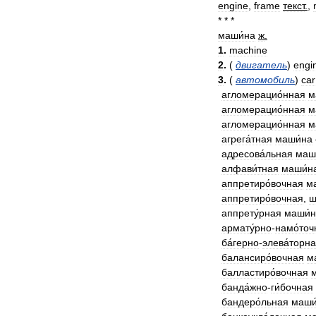
engine
,
frame
текст
.
,
* * *
маши́на
ж
.
1
.
machine
2
.
(
двигатель
)
engi
3
.
(
автомобиль
)
car
агломерацио́нная
м
агломерацио́нная
м
агломерацио́нная
м
агрега́тная
маши́на
адресова́льная
маш
алфави́тная
маши́н
аппретиро́вочная
м
аппретиро́вочная
,
щ
аппрету́рная
маши́
армату́рно
-
намо́точ
ба́герно
-
элева́торн
балансиро́вочная
м
балластиро́вочная
банда́жно
-
ги́бочная
бандеро́льная
маши