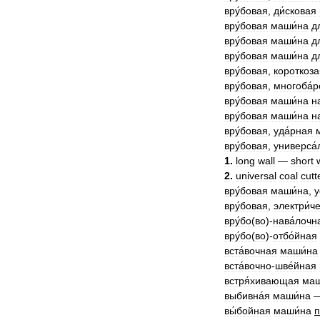
вру́бовая
,
ди́сковая
вру́бовая
маши́на
д
вру́бовая
маши́на
д
вру́бовая
маши́на
д
вру́бовая
,
короткоза
вру́бовая
,
многоба́
вру́бовая
маши́на
н
вру́бовая
маши́на
н
вру́бовая
,
уда́рная
вру́бовая
,
универса́
1
.
long
wall
—
short
2
.
universal
coal
cutt
вру́бовая
маши́на
,
у
вру́бовая
,
электри́ч
вру́бо
(
во
)-
нава́лочн
вру́бо
(
во
)-
отбо́йная
вста́вочная
маши́на
вста́вочно
-
шве́йная
встря́хивающая
маш
выбивна́я
маши́на
вы́бойная
маши́на