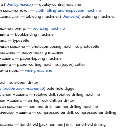
на
(
для
бутылок
) —
quality
-
control
machine
ая
маши́на
текст
.
—
cloth
rolling
-
and
-
inspection
machine
ши́на
с
.-
х
.
—
tableting
machine
; (
для
сена
)
wafering
machine
,
аши́на
полигр
.
—
bronzing
machine
ши́на
—
bookbinding
machine
и́на
—
typesetter
ющая
маши́на
—
photocomposing
machine
,
photosetter
маши́на
—
paper
-
making
machine
маши́на
—
paper
-
lapping
machine
аши́на
—
paper
-
curting
machine
, (
paper
)
cutter
и́на
прок
.
—
wiring
machine
achine
,
stoper
,
drifter
столбов
электролиний
)
pole
-
hole
digger
ельная
маши́на
—
rotative
drill
,
rotative
drilling
machine
вая
маши́на
—
air
-
leg
rock
drill
,
air
drifter
вая
маши́на
—
hammer
drill
,
hammer
drilling
machine
и́ческая
маши́на
—
compressed
-
air
drill
,
compressed
-
air
drilling
маши́на
—
hand
-
held
[
jack
hammer
]
drill
,
hand
-
held
drilling