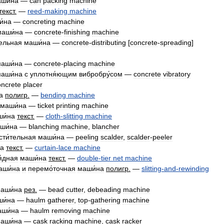
ши́на
—
can
packing
machine
текст
.
—
reed
-
making
machine
и́на
—
concreting
machine
маши́на
—
concrete
-
finishing
machine
ельная
маши́на
—
concrete
-
distributing
[
concrete
-
spreading
]
аши́на
—
concrete
-
placing
machine
аши́на
с
уплотня́ющим
вибробру́сом
—
concrete
vibratory
oncrete
placer
а
полигр
.
—
bending
machine
маши́на
—
ticket
printing
machine
и́на
текст
.
—
cloth
-
slitting
machine
ши́на
—
blanching
machine
,
blancher
сти́тельная
маши́на
—
peeling
scalder
,
scalder
-
peeler
на
текст
.
—
curtain
-
lace
machine
я́дная
маши́на
текст
.
—
double
-
tier
net
machine
аши́на
и
перемо́точная
маши́на
полигр
.
—
slitting
-
and
-
rewinding
аши́на
рез
.
—
bead
cutter
,
debeading
machine
и́на
—
haulm
gatherer
,
top
-
gathering
machine
аши́на
—
haulm
removing
machine
аши́на
—
cask
racking
machine
,
cask
racker