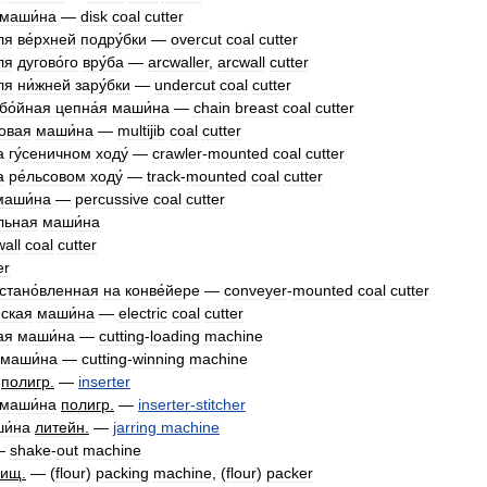
маши́на
—
disk
coal
cutter
ля
ве́рхней
подру́бки
—
overcut
coal
cutter
ля
дугово́го
вру́ба
—
arcwaller
,
arcwall
cutter
ля
ни́жней
зару́бки
—
undercut
coal
cutter
бо́йная
цепна́я
маши́на
—
chain
breast
coal
cutter
ровая
маши́на
—
multijib
coal
cutter
а
гу́сеничном
ходу́
—
crawler
-
mounted
coal
cutter
а
ре́льсовом
ходу́
—
track
-
mounted
coal
cutter
маши́на
—
percussive
coal
cutter
льная
маши́на
wall
coal
cutter
er
стано́вленная
на
конве́йере
—
conveyer
-
mounted
coal
cutter
еская
маши́на
—
electric
coal
cutter
ая
маши́на
—
cutting
-
loading
machine
маши́на
—
cutting
-
winning
machine
полигр
.
—
inserter
маши́на
полигр
.
—
inserter
-
stitcher
и́на
литейн
.
—
jarring
machine
—
shake
-
out
machine
пищ
.
— (
flour
)
packing
machine
, (
flour
)
packer