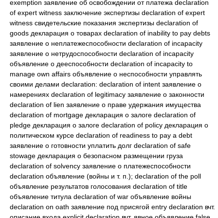
exemption заявление об освобождении от платежа declaration
of expert witness заключение экспертизы declaration of expert
witness свидетельские показания экспертизы declaration of
goods декларация о товарах declaration of inability to pay debts
заявление о неплатежеспособности declaration of incapacity
заявление о нетрудоспособности declaration of incapacity
объявление о дееспособности declaration of incapacity to
manage own affairs объявление о неспособности управлять
своими делами declaration: declaration of intent заявление о
намерениях declaration of legitimacy заявление о законности
declaration of lien заявление о праве удержания имущества
declaration of mortgage декларация о залоге declaration of
pledge декларация о залоге declaration of policy декларация о
политическом курсе declaration of readiness to pay a debt
заявление о готовности уплатить долг declaration of safe
stowage декларация о безопасном размещении груза
declaration of solvency заявление о платежеспособности
declaration объявление (войны и т. п.); declaration of the poll
объявление результатов голосования declaration of title
объявление титула declaration of war объявление войны
declaration on oath заявление под присягой entry declaration вчт.
описание входа explicit declaration вчт. явное объявление false