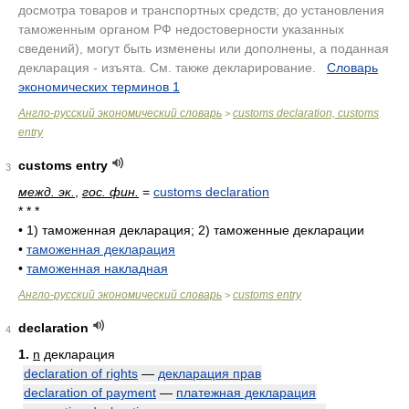
досмотра товаров и транспортных средств; до установления
таможенным органом РФ недостоверности указанных
сведений), могут быть изменены или дополнены, а поданная
декларация - изъята. См. также декларирование.
.
Словарь
экономических терминов 1
.
Англо-русский экономический словарь
customs declaration, customs
>
entry
customs entry
3
межд. эк.
,
гос. фин.
=
customs declaration
* * *
•
1) таможенная декларация; 2) таможенные декларации
•
таможенная декларация
•
таможенная накладная
Англо-русский экономический словарь
customs entry
>
declaration
4
1.
n
декларация
declaration of rights
—
декларация прав
declaration of payment
—
платежная декларация