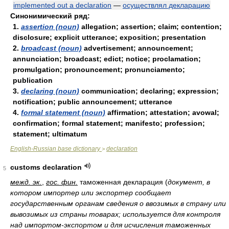
implemented out a declaration
—
осуществлял декларацию
Синонимический ряд:
1.
assertion (noun)
allegation; assertion; claim; contention;
disclosure; explicit utterance; exposition; presentation
2.
broadcast (noun)
advertisement; announcement;
annunciation; broadcast; edict; notice; proclamation;
promulgation; pronouncement; pronunciamento;
publication
3.
declaring (noun)
communication; declaring; expression;
notification; public announcement; utterance
4.
formal statement (noun)
affirmation; attestation; avowal;
confirmation; formal statement; manifesto; profession;
statement; ultimatum
English-Russian base dictionary
declaration
>
customs declaration
5
межд. эк.
,
гос. фин.
таможенная декларация
(
документ, в
котором импортер или экспортер сообщает
государственным органам сведения о ввозимых в страну или
вывозимых из страны товарах; используется для контроля
над импортом-экспортом и для исчисления таможенных