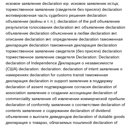
исковое заявление declaration юр. исковое заявление истца;
торжественное заявление (свидетеля без присяги) declaration
мотивировочная часть судебного решения declaration
объявление (войны и т. п.); declaration of the poll объявление
результатов голосования declaration вчт. объявление declaration
объявление declaration объяснение в любви declaration вчт.
описание declaration вчт. определение declaration таможенная
декларация declaration таможенная декларация declaration
торжественное заявление свидетеля (без присяги) declaration
торжественное заявление свидетеля Declaration: Declaration:
declaration of Independence Декларация о независимости
(США) declaration: declaration: declaration of intent заявление о
намерениях declaration for customs transit таможенная
декларация declaration in support заявление в поддержку
declaration of assent подтверждение согласия declaration of
association заявление о создании ассоциации declaration of
commerciality заявление об извлечении коммерческой прибыли
declaration of conformity заявление о соответствии declaration of
contents заявление о содержании declaration of dividend
объявление о выплате дивидендов declaration of dutiable goods
декларация о товарах, облагаемых пошлиной declaration of