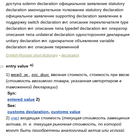
доступа solemn declaration официальное заявление statutory
declaration законодательное толкование statutory declaration
официальное заявление supporting declaration заявление в
поддержку switch declaration вчт. описание переключателя type
declaration вчт. описание типа typedef declaration вчт. оператор
описания типа unilateral declaration односторонняя декларация
unitary declaration вчт. однократное объявление variable
declaration вчт. описание переменной
English-Russian short dictionary
declaration
>
entry value
15
1)
межд. эк.
,
гос. фин.
ввозная стоимость, стоимость при ввозе
(
стоимость ввозимого товара, указанная импортером в
таможенной декларации
)
Syn:
entered value
2)
See:
customs declaration
,
customs value
2)
учет
входящая стоимость
(
текущая стоимость замещения
актива, т. е. текущая рыночная стоимость, по которой
могут быть приобретены аналогичный актив или услуга
)