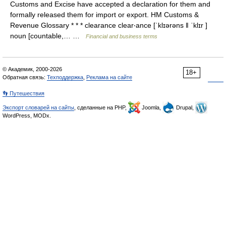
Customs and Excise have accepted a declaration for them and
formally released them for import or export. HM Customs &
Revenue Glossary * * * clearance clear‧ance [ˈklɪərəns ǁ ˈklɪr ]
noun [countable,… …
Financial and business terms
© Академик, 2000-2026
18+
Обратная связь:
Техподдержка
,
Реклама на сайте
👣 Путешествия
Экспорт словарей на сайты
, сделанные на PHP,
Joomla,
Drupal,
WordPress, MODx.