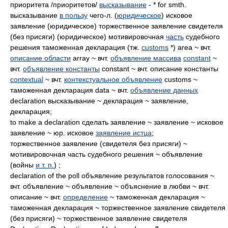
приоритета /приоритетов/
высказывание
- * for smth.
высказывание
в пользу
чего-л. (
юридическое
) исковое
заявление (юридическое) торжественное заявление свидетеля
(без присяги) (юридическое) мотивировочная
часть
судебного
решения таможенная декларация (тж.
customs
*) area ~ вчт.
описание области
array ~ вчт.
объявление массива
constant
~
вчт.
объявление константы
constant ~ вчт. описание константы
contextual
~ вчт.
контекстуальное объявление
customs ~
таможенная декларация data ~ вчт.
объявление данных
declaration высказывание ~ декларация ~ заявление,
декларация;
to make a declaration сделать заявление ~ заявление ~ исковое
заявление ~ юр. исковое
заявление истца
;
торжественное заявление (свидетеля без присяги) ~
мотивировочная часть судебного решения ~ объявление
(войны
и т. п.
) ;
declaration of the poll объявление результатов голосования ~
вчт. объявление ~ объявление ~ объяснение в любви ~ вчт.
описание ~ вчт.
определение
~ таможенная декларация ~
таможенная декларация ~ торжественное заявление свидетеля
(без присяги) ~ торжественное заявление свидетеля