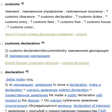
customs
11
таможня ; таможенное управление ; таможенные пошлины ; ?
customs clearance ; ? customs declaration ; ? customs duties ; ?
customs entry ; ? customs fees ; ? customs free ; ? customs house
; ? customs union ;
Англо-Русский словарь финансовых терминов
customs
>
customs declaration
12
1)
customs declaration/document/entry
таможенная декларация
2)
таможенная декларация
English-Russian combinatory dictionary
customs declaration
>
declaration
13
ˌdekləˈreɪʃən
сущ.
1) а)
декларация
,
заявление
to issue a
declaration
,
make a
declaration
≈
сделать заявление
solemn declaration
≈
торжественное заявление
He made a
public
declaration
with
respect to
the
dispute
. ≈ Он
сделал
публичное заявление
относительно
обсуждающегося
вопроса
.
declaration of intension
≈ заявление с просьбой о предоставлении гражданства
США