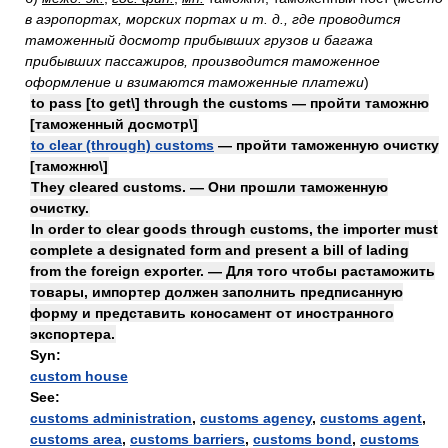
в аэропортах, морских портах и т. д., где проводится
таможенный досмотр прибывших грузов и багажа
прибывших пассажиров, производится таможенное
оформление и взимаются таможенные платежи
)
to pass [to get\] through the customs — пройти таможню
[таможенный досмотр\]
to clear (through) customs
— пройти таможенную очистку
[таможню\]
They cleared customs. — Они прошли таможенную
очистку.
In order to clear goods through customs, the importer must
complete a designated form and present a bill of lading
from the foreign exporter. — Для того чтобы растаможить
товары, импортер должен заполнить предписанную
форму и представить коносамент от иностранного
экспортера.
Syn:
custom house
See:
customs administration
,
customs agency
,
customs agent
,
customs area
,
customs barriers
,
customs bond
,
customs