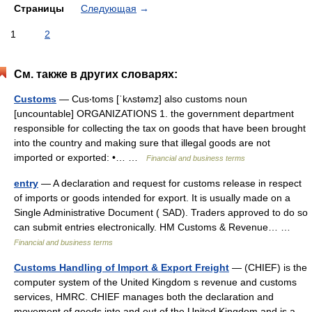
Страницы
Следующая
→
1
2
См. также в других словарях:
Customs
— Cus‧toms [ˈkʌstəmz] also customs noun
[uncountable] ORGANIZATIONS 1. the government department
responsible for collecting the tax on goods that have been brought
into the country and making sure that illegal goods are not
imported or exported: •… …
Financial and business terms
entry
— A declaration and request for customs release in respect
of imports or goods intended for export. It is usually made on a
Single Administrative Document ( SAD). Traders approved to do so
can submit entries electronically. HM Customs & Revenue… …
Financial and business terms
Customs Handling of Import & Export Freight
— (CHIEF) is the
computer system of the United Kingdom s revenue and customs
services, HMRC. CHIEF manages both the declaration and
movement of goods into and out of the United Kingdom and is a