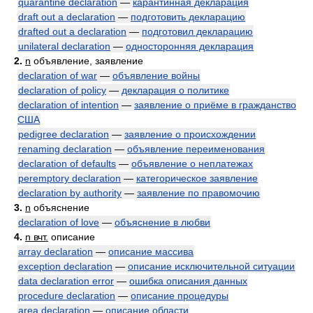
quarantine declaration
—
карантинная декларация
draft out a declaration
—
подготовить декларацию
drafted out a declaration
—
подготовил декларацию
unilateral declaration
—
односторонняя декларация
2.
n
объявление, заявление
declaration of war
—
объявление войны
declaration of policy
—
декларация о политике
declaration of intention
—
заявление о приёме в гражданство
США
pedigree declaration
—
заявление о происхождении
renaming declaration
—
объявление переименования
declaration of defaults
—
объявление о неплатежах
peremptory declaration
—
категорическое заявление
declaration by authority
—
заявление по правомочию
3.
n
объяснение
declaration of love
—
объяснение в любви
4.
n вчт.
описание
array declaration
—
описание массива
exception declaration
—
описание исключительной ситуации
data declaration error
—
ошибка описания данных
procedure declaration
—
описание процедуры
area declaration
—
описание области