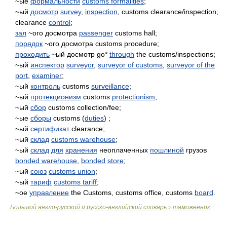
~ые
формальности
customs formalities
;
~ый
досмотр
survey
,
inspection
, customs clearance/inspection,
clearance
control
;
зал
~ого досмотра
passenger
customs hall;
порядок
~ого досмотра customs procedure;
проходить
~ый досмотр go*
through
the customs/inspections;
~ый
инспектор
surveyor
,
surveyor of customs
,
surveyor of the
port
,
examiner
;
~ый
контроль
customs
surveillance
;
~ый
протекционизм
customs
protectionism
;
~ый
сбор
customs collection/fee;
~ые
сборы
customs (
duties
) ;
~ый
сертификат
clearance;
~ый
склад
customs warehouse
;
~ый
склад
для
хранения
неоплаченных
пошлиной
грузов
bonded warehouse
,
bonded
store
;
~ый
союз
customs union
;
~ый
тариф
customs tariff
;
~ое
управление
the Customs, customs office, customs
board
.
Большой англо-русский и русско-английский словарь
таможенник
>