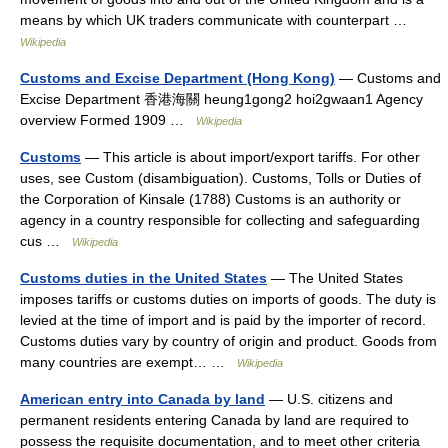
means by which UK traders communicate with counterpart …
Wikipedia
Customs and Excise Department (Hong Kong)
— Customs and
Excise Department 香港海關 heung1gong2 hoi2gwaan1 Agency
overview Formed 1909 …
Wikipedia
Customs
— This article is about import/export tariffs. For other
uses, see Custom (disambiguation). Customs, Tolls or Duties of
the Corporation of Kinsale (1788) Customs is an authority or
agency in a country responsible for collecting and safeguarding
cus …
Wikipedia
Customs duties in the United States
— The United States
imposes tariffs or customs duties on imports of goods. The duty is
levied at the time of import and is paid by the importer of record.
Customs duties vary by country of origin and product. Goods from
many countries are exempt… …
Wikipedia
American entry into Canada by land
— U.S. citizens and
permanent residents entering Canada by land are required to
possess the requisite documentation, and to meet other criteria