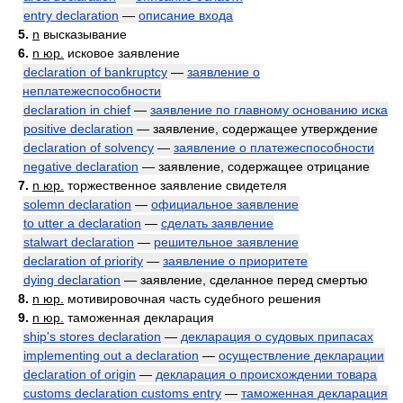
entry declaration
—
описание входа
5.
n
высказывание
6.
n юр.
исковое заявление
declaration of bankruptcy
—
заявление о
неплатежеспособности
declaration in chief
—
заявление по главному основанию иска
positive declaration
— заявление, содержащее утверждение
declaration of solvency
—
заявление о платежеспособности
negative declaration
— заявление, содержащее отрицание
7.
n юр.
торжественное заявление свидетеля
solemn declaration
—
официальное заявление
to utter a declaration
—
сделать заявление
stalwart declaration
—
решительное заявление
declaration of priority
—
заявление о приоритете
dying declaration
— заявление, сделанное перед смертью
8.
n юр.
мотивировочная часть судебного решения
9.
n юр.
таможенная декларация
ship's stores declaration
—
декларация о судовых припасах
implementing out a declaration
—
осуществление декларации
declaration of origin
—
декларация о происхождении товара
customs declaration customs entry
—
таможенная декларация