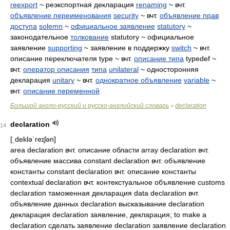
reexport
~ реэкспортная декларация
renaming
~ вчт.
объявление переименования
security
~ вчт.
объявление прав
доступа
solemn
~
официальное заявление
statutory
~
законодательное
толкование
statutory ~ официальное
заявление
supporting
~ заявление в поддержку
switch
~ вчт.
описание переключателя type ~ вчт.
описание типа
typedef ~
вчт.
оператор описания
типа
unilateral
~ односторонняя
декларация
unitary
~ вчт.
однократное объявление
variable
~
вчт.
описание переменной
Большой англо-русский и русско-английский словарь
declaration
>
declaration
14
[ˌdekləˈreɪʃən]
area declaration вчт. описание области array declaration вчт.
объявление массива constant declaration вчт. объявление
константы constant declaration вчт. описание константы
contextual declaration вчт. контекстуальное объявление customs
declaration таможенная декларация data declaration вчт.
объявление данных declaration высказывание declaration
декларация declaration заявление, декларация; to make a
declaration сделать заявление declaration заявление declaration