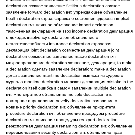
declaration ложное заявление fictitious declaration ложное
заявление forward declaration вчт. упреждающее объявление
health declaration страх. справка о состояния здоровья implicit
declaration вчт. неявное объявление import declaration
таможенная декларация на ввоз income declaration декларация
о доходах insolvency declaration объявление о
неплатежеспобности insurance declaration страховая
декларация joint declaration совместная декларация joint
declaration совместное заявление macro declaration вчт.
макроопределение declaration заявление, декларация; to make
a declaration сделать заявление declaration: make a declaration
делать заявление maritime declaration выписка из судового
журнала maritime declaration морская декларация mistake in the
declaration itself ошибка в самом заявлении multiple declaration
вчт. многократное объявление multiple declaration вчт.
повторное определение novelty declaration заявление о
новизне priority declaration вчт. объявление приоритета
procedure declaration вчт. объявление процедуры procedure
declaration вчт. описание процедуры reexport declaration
реэкспортная декларация renaming declaration вчт. объявление
переименования security declaration вчт. объявление прав