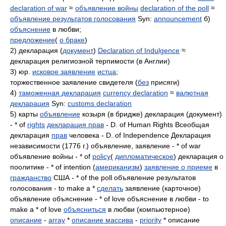
declaration of war
≈
объявление войны
declaration of the poll
≈
объявление результатов голосования
Syn:
announcement
б)
объяснение
в любви;
предложение
(
о браке
)
2) декларация (
документ
)
Declaration of Indulgence
≈
декларация религиозной терпимости (в Англии)
3) юр.
исковое заявление
истца
;
торжественное заявление свидетеля (
без
присяги)
4)
таможенная декларация
currency declaration
≈
валютная
декларация
Syn:
customs declaration
5) карты
объявление
козыря (в бридже) декларация (документ)
- * of
rights
декларация прав
- D. of Human Rights Всеобщая
декларация
прав
человека - D. of Independence Декларация
независимости (1776 г.) объявление, заявление - * of war
объявление войны - * of
policy
(
дипломатическое
) декларация о
поолитике - * of intention (
американизм
)
заявление о приеме
в
гражданство
США - * of the poll объявление результатов
голосования - to make a *
сделать
заявление (карточное)
объявление объяснение - * of love объяснение в любви - to
make a * of love
объясниться
в любви (компьютерное)
описание
-
array
*
описание массива
-
priority
* описание