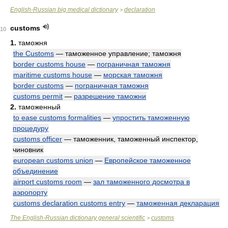
English-Russian big medical dictionary
declaration
>
customs
10
1.
таможня
the Customs
— таможенное управление; таможня
border customs house
—
пограничная таможня
maritime customs house
—
морская таможня
border customs
—
пограничная таможня
customs permit
—
разрешение таможни
2.
таможенный
to ease customs formalities
—
упростить таможенную
процедуру
customs officer
— таможенник, таможенный инспектор,
чиновник
european customs union
—
Европейское таможенное
объединение
airport customs room
—
зал таможенного досмотра в
аэропорту
customs declaration customs entry
—
таможенная декларация
The English-Russian dictionary general scientific
customs
>