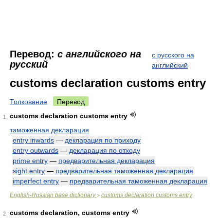
Перевод:
с английского на
с русского на
русский
английский
customs declaration customs entry
Толкование
Перевод
customs declaration customs entry
1
таможенная декларация
entry inwards
—
декларация по приходу
entry outwards
—
декларация по отходу
prime entry
—
предварительная декларация
sight entry
—
предварительная таможенная декларация
imperfect entry
—
предварительная таможенная декларация
English-Russian base dictionary
customs declaration customs entry
>
customs declaration, customs entry
2