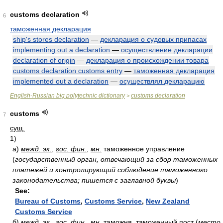
customs declaration
6
таможенная декларация
ship's stores declaration
—
декларация о судовых припасах
implementing out a declaration
—
осуществление декларации
declaration of origin
—
декларация о происхождении товара
customs declaration customs entry
—
таможенная декларация
implemented out a declaration
—
осуществлял декларацию
English-Russian big polytechnic dictionary
customs declaration
>
customs
7
сущ.
1)
а)
межд. эк.
,
гос. фин.
,
мн.
таможенное управление
(
государственный орган, отвечающий за сбор таможенных
платежей и контролирующий соблюдение таможенного
законодательства; пишется с заглавной буквы
)
See:
Bureau of Customs
,
Customs Service
,
New Zealand
Customs Service
б)
межд. эк.
,
гос. фин.
,
мн.
таможня, таможенный пост
(
место