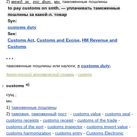
2)
межд. эк.
,
гос. фин.
,
мн.
таможенные пошлины
to pay customs on smth. — уплачивать таможенные
пошлины за какой-л. товар
Syn:
customs duty
See:
Customs Act
,
Customs and Excise
,
HM Revenue and
Customs
* * *
таможенные пошлины или налоги;
=
customs duty
.
Англо-русский экономический словарь
customs
>
customs
8
сущ.;
мн.
1)
таможенные пошлины
2)
таможня
,
таможенный
пост
∙ -
customs value
-
customs seal
-
customs receipts
-
customs receipt
-
customs of the trade
-
customs of the port
-
customs inspector
-
customs import value
-
customs harmonization
-
customs entry
-
Customs Electronic