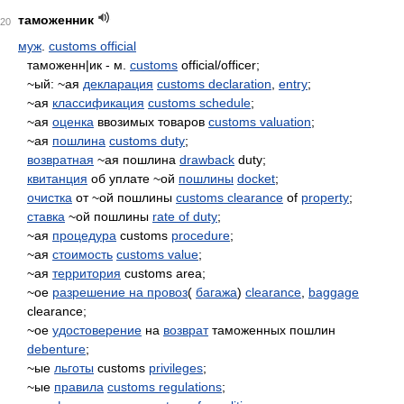
таможенник
20
муж
.
customs official
таможенн|ик - м.
customs
official/officer;
~ый: ~ая
декларация
customs declaration
,
entry
;
~ая
классификация
customs schedule
;
~ая
оценка
ввозимых товаров
customs valuation
;
~ая
пошлина
customs duty
;
возвратная
~ая пошлина
drawback
duty;
квитанция
об уплате ~ой
пошлины
docket
;
очистка
от ~ой пошлины
customs clearance
of
property
;
ставка
~ой пошлины
rate of duty
;
~ая
процедура
customs
procedure
;
~ая
стоимость
customs value
;
~ая
территория
customs area;
~ое
разрешение на провоз
(
багажа
)
clearance
,
baggage
clearance;
~ое
удостоверение
на
возврат
таможенных пошлин
debenture
;
~ые
льготы
customs
privileges
;
~ые
правила
customs regulations
;