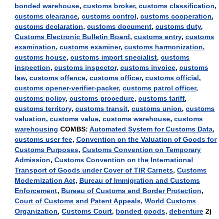
bonded warehouse
,
customs broker
,
customs classification
,
customs clearance
,
customs control
,
customs cooperation
,
customs declaration
,
customs document
,
customs duty
,
Customs Electronic Bulletin Board
,
customs entry
,
customs
examination
,
customs examiner
,
customs harmonization
,
customs house
,
customs import specialist
,
customs
inspection
,
customs inspector
,
customs invoice
,
customs
law
,
customs offence
,
customs officer
,
customs official
,
customs opener-verifier-packer
,
customs patrol officer
,
customs policy
,
customs procedure
,
customs tariff
,
customs territory
,
customs transit
,
customs union
,
customs
valuation
,
customs value
,
customs warehouse
,
customs
warehousing
COMBS:
Automated System for Customs Data
,
customs user fee
,
Convention on the Valuation of Goods for
Customs Purposes
,
Customs Convention on Temporary
Admission
,
Customs Convention on the International
Transport of Goods under Cover of TIR Carnets
,
Customs
Modernization Act
,
Bureau of Immigration and Customs
Enforcement
,
Bureau of Customs and Border Protection
,
Court of Customs and Patent Appeals
,
World Customs
Organization
,
Customs Court
,
bonded goods
,
debenture
2)