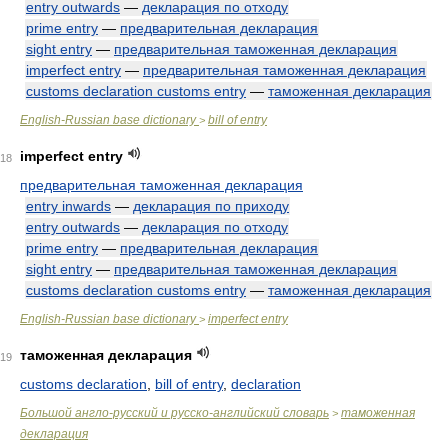
entry outwards
—
декларация по отходу
prime entry
—
предварительная декларация
sight entry
—
предварительная таможенная декларация
imperfect entry
—
предварительная таможенная декларация
customs declaration customs entry
—
таможенная декларация
English-Russian base dictionary
bill of entry
>
imperfect entry
18
предварительная таможенная декларация
entry inwards
—
декларация по приходу
entry outwards
—
декларация по отходу
prime entry
—
предварительная декларация
sight entry
—
предварительная таможенная декларация
customs declaration customs entry
—
таможенная декларация
English-Russian base dictionary
imperfect entry
>
таможенная декларация
19
customs declaration
,
bill of entry
,
declaration
Большой англо-русский и русско-английский словарь
таможенная
>
декларация