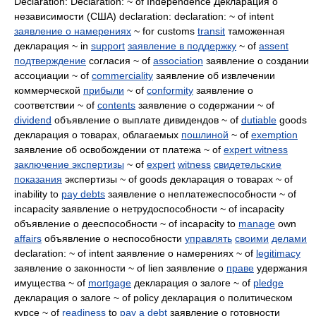
Declaration: Declaration: ~ of Independence Декларация о
независимости (США) declaration: declaration: ~ of intent
заявление о намерениях
~ for customs
transit
таможенная
декларация ~ in
support
заявление в поддержку
~ of
assent
подтверждение
согласия ~ of
association
заявление о создании
ассоциации ~ of
commerciality
заявление об извлечении
коммерческой
прибыли
~ of
conformity
заявление о
соответствии ~ of
contents
заявление о содержании ~ of
dividend
объявление о выплате дивидендов ~ of
dutiable
goods
декларация о товарах, облагаемых
пошлиной
~ of
exemption
заявление об освобождении от платежа ~ of
expert witness
заключение экспертизы
~ of
expert
witness
свидетельские
показания
экспертизы ~ of goods декларация о товарах ~ of
inability to
pay debts
заявление о неплатежеспособности ~ of
incapacity заявление о нетрудоспособности ~ of incapacity
объявление о дееспособности ~ of incapacity to
manage
own
affairs
объявление о неспособности
управлять
своими
делами
declaration: ~ of intent заявление о намерениях ~ of
legitimacy
заявление о законности ~ of lien заявление о
праве
удержания
имущества ~ of
mortgage
декларация о залоге ~ of
pledge
декларация о залоге ~ of policy декларация о политическом
курсе ~ of
readiness
to
pay a debt
заявление о готовности