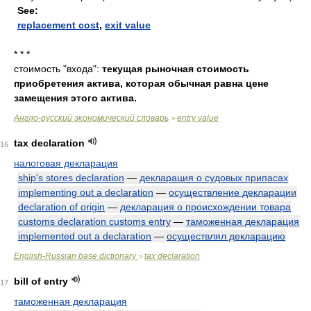
See:
replacement cost
,
exit value
* * *
стоимость "входа":
текущая рыночная стоимость
приобретения актива, которая обычная равна цене
замещения этого актива.
Англо-русский экономический словарь
entry value
>
tax declaration
16
налоговая декларация
ship's stores declaration
—
декларация о судовых припасах
implementing out a declaration
—
осуществление декларации
declaration of origin
—
декларация о происхождении товара
customs declaration customs entry
—
таможенная декларация
implemented out a declaration
—
осуществлял декларацию
English-Russian base dictionary
tax declaration
>
bill of entry
17
таможенная декларация