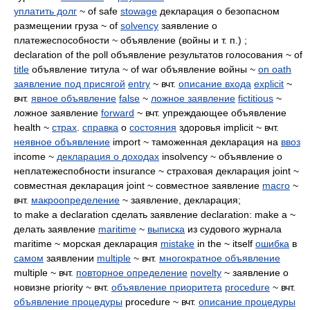
уплатить долг
~ of safe
stowage
декларация о безопасном
размещении груза ~ of
solvency
заявление о
платежеспособности ~ объявление (войны и т. п.) ;
declaration of the poll объявление результатов голосования ~ of
title
объявление титула ~ of war объявление войны ~
on oath
заявление под присягой
entry
~ вчт.
описание входа
explicit
~
вчт.
явное объявление
false
~
ложное заявление
fictitious
~
ложное заявление
forward
~ вчт. упреждающее объявление
health ~
страх
.
справка
о
состояния
здоровья implicit ~ вчт.
неявное объявление
import ~ таможенная декларация на
ввоз
income ~
декларация о доходах
insolvency ~ объявление о
неплатежеспобности insurance ~ страховая декларация joint ~
совместная декларация joint ~ совместное заявление
macro
~
вчт.
макроопределение
~ заявление, декларация;
to make a declaration сделать заявление declaration: make a ~
делать заявление
maritime
~
выписка
из судового журнала
maritime ~ морская декларация
mistake
in the ~ itself
ошибка
в
самом
заявлении
multiple
~ вчт.
многократное объявление
multiple ~ вчт.
повторное определение
novelty
~ заявление о
новизне priority ~ вчт.
объявление приоритета
procedure
~ вчт.
объявление процедуры
procedure ~ вчт.
описание процедуры