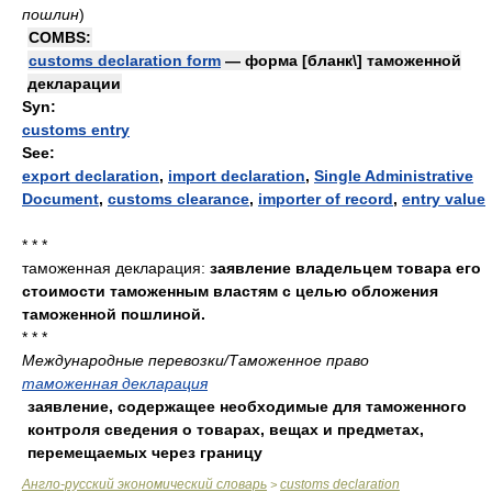
пошлин
)
COMBS:
customs declaration form
— форма [бланк\] таможенной
декларации
Syn:
customs entry
See:
export declaration
,
import declaration
,
Single Administrative
Document
,
customs clearance
,
importer of record
,
entry value
* * *
таможенная декларация:
заявление владельцем товара его
стоимости таможенным властям с целью обложения
таможенной пошлиной.
* * *
Международные перевозки/Таможенное право
таможенная декларация
заявление, содержащее необходимые для таможенного
контроля сведения о товарах, вещах и предметах,
перемещаемых через границу
Англо-русский экономический словарь
customs declaration
>