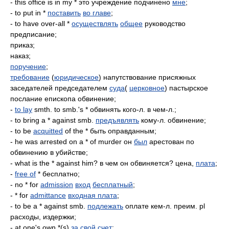
- this office is in my * это учреждение подчинено
мне
;
- to put in *
поставить
во главе
;
- to have over-all *
осуществлять
общее
руководство
предписание;
приказ;
наказ;
поручение
;
требование
(
юридическое
) напутствование присяжных
заседателей председателем
суда
(
церковное
) пастырское
послание епископа обвинение;
-
to lay
smth. to smb.'s * обвинять кого-л. в чем-л.;
- to bring a * against smb.
предъявлять
кому-л. обвинение;
- to be
acquitted
of the * быть оправданным;
- he was arrested on a * of murder он
был
арестован по
обвинению в убийстве;
- what is the * against him? в чем он обвиняется? цена,
плата
;
-
free of
* бесплатно;
- no * for
admission
вход
бесплатный
;
- * for
admittance
входная плата
;
- to be a * against smb.
подлежать
оплате кем-л. преим. pl
расходы, издержки;
- at one's own *(s)
за свой счет
;