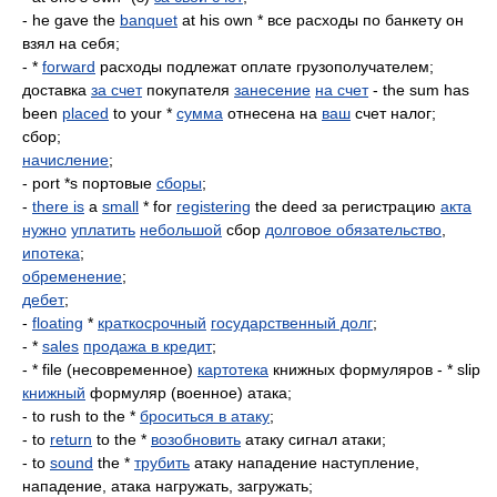
- he gave the
banquet
at his own * все расходы по банкету он
взял на себя;
- *
forward
расходы подлежат оплате грузополучателем;
доставка
за счет
покупателя
занесение
на счет
- the sum has
been
placed
to your *
сумма
отнесена на
ваш
счет налог;
сбор;
начисление
;
- port *s портовые
сборы
;
-
there is
a
small
* for
registering
the deed за регистрацию
акта
нужно
уплатить
небольшой
сбор
долговое обязательство
,
ипотека
;
обременение
;
дебет
;
-
floating
*
краткосрочный
государственный долг
;
- *
sales
продажа в кредит
;
- * file (несовременное)
картотека
книжных формуляров - * slip
книжный
формуляр (военное) атака;
- to rush to the *
броситься в атаку
;
- to
return
to the *
возобновить
атаку сигнал атаки;
- to
sound
the *
трубить
атаку нападение наступление,
нападение, атака нагружать, загружать;