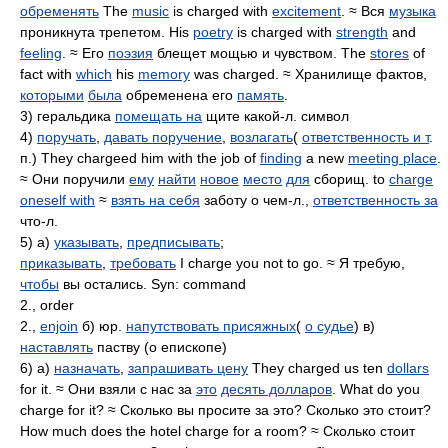
обременять
The
music
is charged with
excitement
. ≈ Вся
музыка
проникнута трепетом. His
poetry
is charged with
strength
and
feeling
. ≈ Его
поэзия
блещет мощью и чувством. The
stores
of
fact with
which
his
memory
was charged. ≈ Хранилище фактов,
которыми
была
обременена его
память
.
3) геральдика
помещать на
щите какой-л. символ
4)
поручать
,
давать поручение
,
возлагать
(
ответственность и т
.
п.) They chargeed him with the job of
finding
a new
meeting place
.
≈ Они поручили
ему
найти
новое
место
для
сборищ. to
charge
oneself with
≈
взять на себя
заботу о чем-л.,
ответственность за
что-л.
5) а)
указывать
,
предписывать
;
приказывать
,
требовать
I charge you not to go. ≈ Я требую,
чтобы
вы остались. Syn: command
2., order
2.,
enjoin
б) юр.
напутствовать присяжных
(
о судье
) в)
наставлять
паству (о епископе)
6) а)
назначать
,
запрашивать цену
They charged us ten
dollars
for it. ≈ Они взяли с нас за
это
десять долларов
. What do you
charge for it? ≈ Сколько вы просите за это? Сколько это стоит?
How much does the hotel charge for a room? ≈ Сколько стоит