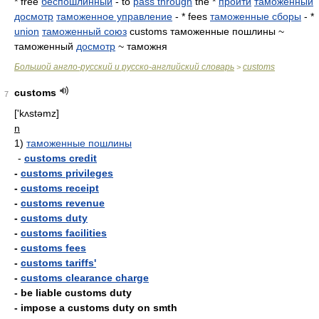
* free
беспошлинный
- to
pass through
the *
пройти
таможенный
досмотр
таможенное управление
- * fees
таможенные сборы
- *
union
таможенный союз
customs таможенные пошлины ~
таможенный
досмотр
~ таможня
Большой англо-русский и русско-английский словарь
customs
>
customs
7
['kʌstəmz]
n
1)
таможенные пошлины
-
customs credit
-
customs privileges
-
customs receipt
-
customs revenue
-
customs duty
-
customs facilities
-
customs fees
-
customs tariffs'
-
customs clearance charge
- be liable customs duty
- impose a customs duty on smth