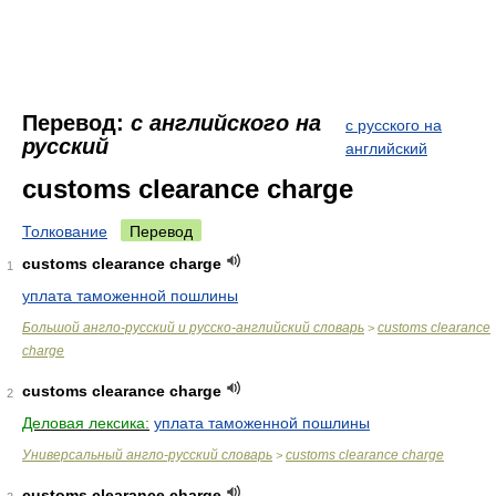
Перевод:
с английского на
с русского на
русский
английский
customs clearance charge
Толкование
Перевод
customs clearance charge
1
уплата таможенной пошлины
Большой англо-русский и русско-английский словарь
customs clearance
>
charge
customs clearance charge
2
Деловая лексика:
уплата таможенной пошлины
Универсальный англо-русский словарь
customs clearance charge
>
customs clearance charge