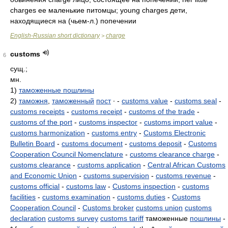
English-Russian short dictionary
charge
>
customs
6
сущ.;
мн.
1)
таможенные пошлины
2)
таможня
,
таможенный
пост
∙ -
customs value
-
customs seal
-
customs receipts
-
customs receipt
-
customs of the trade
-
customs of the port
-
customs inspector
-
customs import value
-
customs harmonization
-
customs entry
-
Customs Electronic
Bulletin Board
-
customs document
-
customs deposit
-
Customs
Cooperation Council Nomenclature
-
customs clearance charge
-
customs clearance
-
customs application
-
Central African Customs
and Economic Union
-
customs supervision
-
customs revenue
-
customs official
-
customs law
-
Customs inspection
-
customs
facilities
-
customs examination
-
customs duties
-
Customs
Cooperation Council
-
Customs broker
customs union
customs
declaration
customs survey
customs tariff
таможенные
пошлины
-