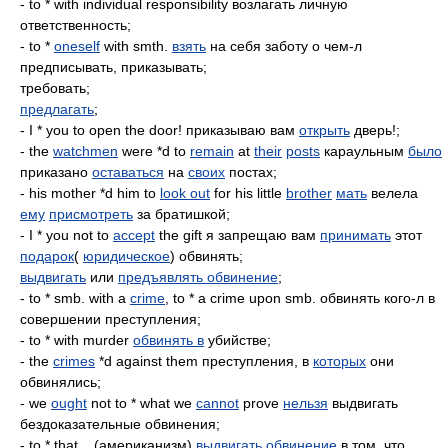
- to * with individual responsibility возлагать личную
ответственность;
- to *
oneself
with smth.
взять
на себя заботу о чем-л
предписывать, приказывать;
требовать;
предлагать
;
- I * you to open the door! приказываю вам
открыть
дверь!;
- the
watchmen
were *d to
remain
at
their
posts
караульным
было
приказано
оставаться
на
своих
постах;
- his mother *d him to
look out
for his little
brother
мать
велела
ему
присмотреть
за братишкой;
- I * you not to
accept
the gift я запрещаю вам
принимать
этот
подарок
(
юридическое
) обвинять;
выдвигать
или
предъявлять обвинение
;
- to * smb. with a
crime
, to * a crime upon smb. обвинять кого-л в
совершении преступления;
- to * with murder
обвинять в
убийстве;
- the
crimes
*d against them преступления, в
которых
они
обвинялись;
- we
ought
not to * what we
cannot
prove
нельзя
выдвигать
бездоказательные обвинения;
- to * that... (американизм)
выдвигать обвинение
в том, что...