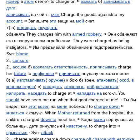
номер
в
этом
отеле? to charge on ≈
взимать
б)
записывать в
долг
;
записывать
на чей-л.
счет
Charge the goods against/to my
account
. ≈ Запишите
эти
вещи на
мой
счет.
7) а)
порицать
,
осуждать
;
обвинять They charges him with
armed robbery
. ≈ Они обвиняют
его в вооруженном ограблении. They were charged as being
instigators. ≈ Им предъявили обвинение в подстрекательстве.
Syn:
blame
2.,
censure
2.,
accuse
б)
возлагать ответственность
,
приписывать
charge
her
failure
to
negligence
≈
приписать
неудачу ее халатности
8) а)
изготавливать
(
оружие
) к бою б) воен.
атаковать
(
особ
.
в
конном строю
) в)
нападать
,
атаковать
,
набрасываться
;
напирать
,
наседать
to charge at ≈
нападать на
кого-л. You
should
have seen me run when that goat charged at me! ≈ Ты бы
видел, как
этот
козел
на
меня
побежал! to
charge down
≈
кидаться
к кому-л. When
Mother
returned
from the hospital, the
children charged
down to
meet her. ≈ Когда
мама
вернулась из
больницы, дети ринулись ей
навстречу
. to charge into ≈
врываться
∙ Syn:
attack
2. ∙ charge against charge down
charge off
charge with
нагрузка
,