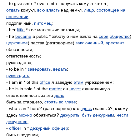
- to give smb. * over smth. поручать кому-л. что-л.;
отдать
кому-л.
всю
власть
над чем-л.
лицо
,
состоящее на
попечении
;
подопечный,
питомец
;
- her
little
*s ее маленькие питомцы;
- he
became
a public * заботу о нем взяло на
себя
общество
(
церковное
) паства (разговорное)
заключенный
,
арестант
обязанности;
ответственность;
руководство;
- to be in *
заведовать
,
ведать
;
руководить
;
- I am in * of this
office
я заведую
этим
учреждением;
- he is in sole * of the
matter
он
несет
единоличную
ответственность за это
дело
;
быть за старшего,
стоять во главе
;
- who is in * here? (разговорное) кто
здесь
главный?, к кому
здесь
можно
обратиться?
дежурить
,
быть дежурным
,
нести
дежурство
;
-
officer
in *
дежурный офицер
;
быть в ведении;