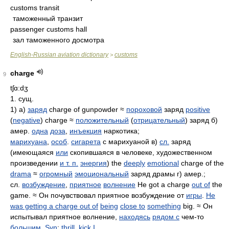
customs transit
таможенный транзит
passenger customs hall
зал таможенного досмотра
English-Russian aviation dictionary
customs
>
charge
9
tʃɑ:dʒ
1. сущ.
1) а)
заряд
charge of gunpowder ≈
пороховой
заряд
positive
(
negative
) charge ≈
положительный
(
отрицательный
) заряд б)
амер.
одна
доза
,
инъекция
наркотика;
марихуана
,
особ
.
сигарета
с марихуаной в)
сл.
заряд
(имеющаяся
или
скопившаяся в человеке, художественном
произведении
и т. п.
энергия
) the
deeply
emotional
charge of the
drama
≈
огромный
эмоциональный
заряд драмы г) амер.;
сл.
возбуждение
,
приятное
волнение
He got a charge
out of
the
game. ≈ Он почувствовал приятное возбуждение от
игры
.
He
was getting a charge out of
being
close to
something
big. ≈ Он
испытывал приятное волнение,
находясь
рядом с
чем-то
большим
.
Syn
:
thrill
,
kick I