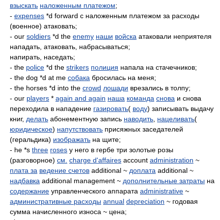
взыскать
наложенным платежом
;
-
expenses
*d forward с наложенным платежом за расходы
(военное) атаковать;
- our
soldiers
*d the
enemy
наши
войска
атаковали неприятеля
нападать, атаковать, набрасываться;
напирать, наседать;
- the
police
*d the
strikers
полиция
напала на стачечников;
- the dog *d at me
собака
бросилась на меня;
- the horses *d into the
crowd
лошади
врезались в толпу;
- our
players
*
again and again
наша
команда
снова
и снова
переходила в нападение
газировать
(
воду
) записывать выдачу
книг,
делать
абонементную запись
наводить
,
нацеливать
(
юридическое
)
напутствовать
присяжных заседателей
(геральдика)
изображать
на щите;
- he *s
three
roses
у него в гербе три золотые розы
(разговорное)
см.
charge d'affaires
account
administration
~
плата за
ведение счетов
additional ~
доплата
additional ~
надбавка
additional management ~
дополнительные затраты
на
содержание
управленческого аппарата
administrative
~
административные расходы
annual
depreciation
~ годовая
сумма начисленного износа ~ цена;