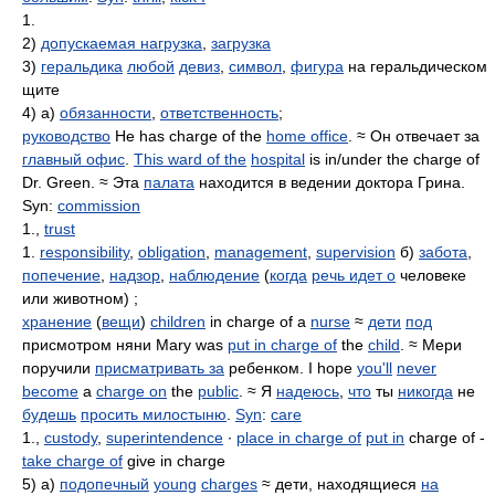
1.
2)
допускаемая нагрузка
,
загрузка
3)
геральдика
любой
девиз
,
символ
,
фигура
на геральдическом
щите
4) а)
обязанности
,
ответственность
;
руководство
He has charge of the
home office
. ≈ Он отвечает за
главный офис
.
This ward of the
hospital
is in/under the charge of
Dr. Green. ≈ Эта
палата
находится в ведении доктора Грина.
Syn:
commission
1.,
trust
1.
responsibility
,
obligation
,
management
,
supervision
б)
забота
,
попечение
,
надзор
,
наблюдение
(
когда
речь идет о
человеке
или животном) ;
хранение
(
вещи
)
children
in charge of a
nurse
≈
дети
под
присмотром няни Mary was
put in charge of
the
child
. ≈ Мери
поручили
присматривать за
ребенком. I hope
you'll
never
become
a
charge on
the
public
. ≈ Я
надеюсь
,
что
ты
никогда
не
будешь
просить милостыню
.
Syn
:
care
1.,
custody
,
superintendence
∙
place in charge of
put in
charge of -
take charge of
give in charge
5) а)
подопечный
young
charges
≈ дети, находящиеся
на