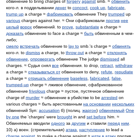
обвинение to bring charges of
forgery
against
smb. ≈
обвинить
кого-л. в подделывании
денег
to
concoct
,
cook up
,
fabricate
,
trump up
a charge ≈
фабриковать
обвинение They
trumped
up
various
charges against her. ≈ Они сфабриковали
против
нее
целый
ворох
обвинений. to
prove
,
substantiate
a charge ≈
доказать
обвинение to face a charge ≈
быть
обвиненным в чем-
либо;
смело
встречать
обвинение to
lay to
smb.'s charge ≈
обвинять
кого-л. to
dismiss
a charge, to
throw out
a charge ≈
отклонять
обвинение
,
опровергать
обвинение The judge
dismissed
all
charges. ≈ Судья снял
все
обвинения. to drop,
retract
,
withdraw
a charge ≈
отказываться от
обвинения to deny,
refute
,
repudiate
a charge ≈
отрицать обвинение
baseless
,
fabricated
,
false
,
trumped-up
charge ≈ лживое обвинение, сфабрикованное
обвинение
frivolous
charge ≈ пустое, пустячное обвинение
charge of
murder
≈ обвинение в убийстве to be
arrested
on
various charges ≈ быть арестованным
на основании
нескольких
обвинений Syn:
accusation
б) (полиц.
жаргон
)
обвиняемый
One
by one
the 'charges' were
brought
in and
set before
him. ≈
Обвиняемых вводили
одного
за
другим
и ставили
перед
ним
.
10) а) воен. (стремительная)
атака
,
наступление
to lead a
charge against
, to make a charge against ≈
идти в атаку
против