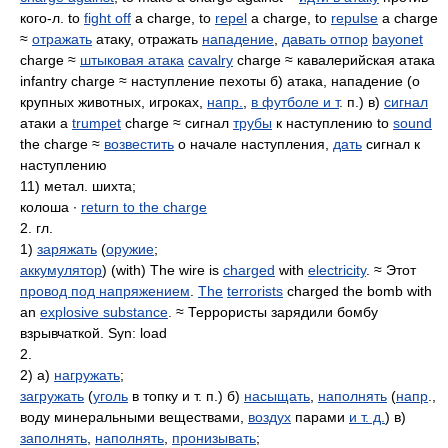
кого-л. to
fight off
a charge, to
repel
a charge, to
repulse
a charge
≈
отражать
атаку, отражать
нападение
,
давать отпор
bayonet
charge ≈
штыковая атака
cavalry
charge ≈ кавалерийская атака
infantry charge ≈ наступление пехоты б) атака, нападение (о
крупных животных, игроках,
напр.
,
в футболе и т
. п.) в)
сигнал
атаки a
trumpet
charge ≈ сигнал
трубы
к наступлению to
sound
the charge ≈
возвестить
о начале наступления,
дать
сигнал к
наступлению
11) метал. шихта;
колоша ∙
return to the charge
2. гл.
1)
заряжать
(
оружие
;
аккумулятор
) (with) The wire is
charged
with
electricity
. ≈ Этот
провод под напряжением
.
The
terrorists
charged the bomb with
an
explosive substance
. ≈ Террористы зарядили бомбу
взрывчаткой. Syn: load
2.
2) а)
нагружать
;
загружать
(
уголь
в топку и т. п.) б)
насыщать
,
наполнять
(
напр
.,
воду минеральными веществами,
воздух
парами
и т. д.
) в)
заполнять
,
наполнять
,
пронизывать
;