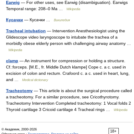
Earwig
— For other uses, see Earwig (disambiguation). Earwigs
Temporal range: 208–0 Ma …
Wikipedia
Кусачки
— Кусачки …
Википедия
Tracheal intubation
— Intervention Anesthesiologist using the
Glidescope video laryngoscope to intubate the trachea of a
morbidly obese elderly person with challenging airway anatomy …
Wikipedia
clamp
— An instrument for compression or holding a structure.
Cf.:forceps. [M.E., fr. Middle Dutch klampe] Cope c. a c. used in
excision of colon and rectum. Crafoord c. a c. used in heart, lung,
and …
Medical dictionary
Tracheotomy
— This article is about the surgical procedure called
a tracheotomy. For a similar procedure, see Cricothyrotomy.
Tracheotomy Intervention Completed tracheotomy: 1 Vocal folds 2
Thyroid cartilage 3 Cricoid cartilage 4 Tracheal rings …
Wikipedia
© Академик, 2000-2026
18+