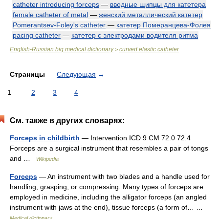
catheter introducing forceps
—
вводные щипцы для катетера
female catheter of metal
—
женский металлический катетер
Pomerantsev-Foley's catheter
—
катетер Померанцева-Фолея
pacing catheter
—
катетер с электродами водителя ритма
English-Russian big medical dictionary
curved elastic catheter
>
Страницы
Следующая
→
1
2
3
4
См. также в других словарях:
Forceps in childbirth
— Intervention ICD 9 CM 72.0 72.4
Forceps are a surgical instrument that resembles a pair of tongs
and …
Wikipedia
Forceps
— An instrument with two blades and a handle used for
handling, grasping, or compressing. Many types of forceps are
employed in medicine, including the alligator forceps (an angled
instrument with jaws at the end), tissue forceps (a form of… …
Medical dictionary