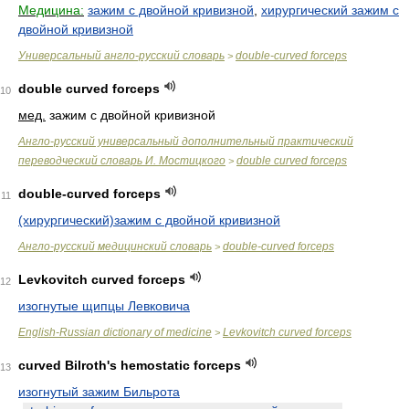
Медицина:
зажим с двойной кривизной
,
хирургический зажим с
двойной кривизной
Универсальный англо-русский словарь
double-curved forceps
>
double curved forceps
10
мед.
зажим с двойной кривизной
Англо-русский универсальный дополнительный практический
переводческий словарь И. Мостицкого
double curved forceps
>
double-curved forceps
11
(хирургический)зажим с двойной кривизной
Англо-русский медицинский словарь
double-curved forceps
>
Levkovitch curved forceps
12
изогнутые щипцы Левковича
English-Russian dictionary of medicine
Levkovitch curved forceps
>
curved Bilroth's hemostatic forceps
13
изогнутый зажим Бильрота