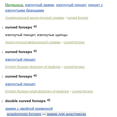
Медицина:
изогнутый зажим
,
изогнутый пинцет
,
пинцет с
изогнутыми браншами
Универсальный англо-русский словарь
curved forceps
>
curved forceps
3
изогнутый пинцет, изогнутые щипцы
Англо-русский медицинский словарь
curved forceps
>
curved forceps
4
изогнутый пинцет
English-Russian dictionary of medicine
curved forceps
>
curved forceps
5
изогнутый пинцет
English-Russian small dictionary of medicine
curved forceps
>
double curved forceps
6
зажим с двойной кривизной
anastomosis forceps
—
зажим для анастомоза