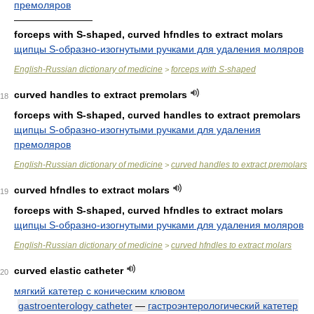
премоляров
————————
forceps with S-shaped, curved hfndles to extract molars
щипцы S-образно-изогнутыми ручками для удаления моляров
English-Russian dictionary of medicine
forceps with S-shaped
>
curved handles to extract premolars
18
forceps with S-shaped, curved handles to extract premolars
щипцы S-образно-изогнутыми ручками для удаления
премоляров
English-Russian dictionary of medicine
curved handles to extract premolars
>
curved hfndles to extract molars
19
forceps with S-shaped, curved hfndles to extract molars
щипцы S-образно-изогнутыми ручками для удаления моляров
English-Russian dictionary of medicine
curved hfndles to extract molars
>
curved elastic catheter
20
мягкий катетер с коническим клювом
gastroenterology catheter
—
гастроэнтерологический катетер