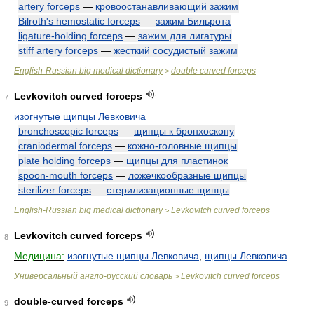
artery forceps
—
кровоостанавливающий зажим
Bilroth's hemostatic forceps
—
зажим Бильрота
ligature-holding forceps
—
зажим для лигатуры
stiff artery forceps
—
жесткий сосудистый зажим
English-Russian big medical dictionary
double curved forceps
>
Levkovitch curved forceps
7
изогнутые щипцы Левковича
bronchoscopic forceps
—
щипцы к бронхоскопу
craniodermal forceps
—
кожно-головные щипцы
plate holding forceps
—
щипцы для пластинок
spoon-mouth forceps
—
ложечкообразные щипцы
sterilizer forceps
—
стерилизационные щипцы
English-Russian big medical dictionary
Levkovitch curved forceps
>
Levkovitch curved forceps
8
Медицина:
изогнутые щипцы Левковича
,
щипцы Левковича
Универсальный англо-русский словарь
Levkovitch curved forceps
>
double-curved forceps
9