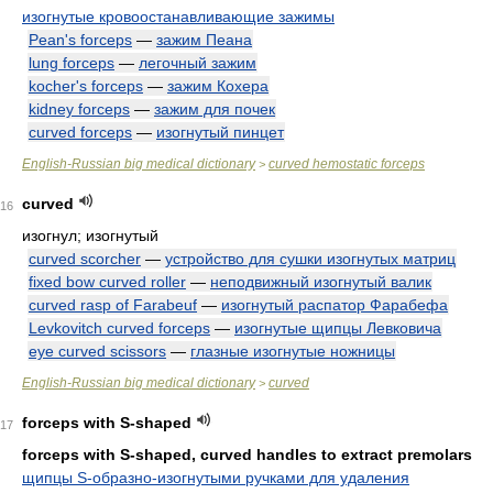
изогнутые кровоостанавливающие зажимы
Pean's forceps
—
зажим Пеана
lung forceps
—
легочный зажим
kocher's forceps
—
зажим Кохера
kidney forceps
—
зажим для почек
curved forceps
—
изогнутый пинцет
English-Russian big medical dictionary
curved hemostatic forceps
>
curved
16
изогнул; изогнутый
curved scorcher
—
устройство для сушки изогнутых матриц
fixed bow curved roller
—
неподвижный изогнутый валик
curved rasp of Farabeuf
—
изогнутый распатор Фарабефа
Levkovitch curved forceps
—
изогнутые щипцы Левковича
eye curved scissors
—
глазные изогнутые ножницы
English-Russian big medical dictionary
curved
>
forceps with S-shaped
17
forceps with S-shaped, curved handles to extract premolars
щипцы S-образно-изогнутыми ручками для удаления