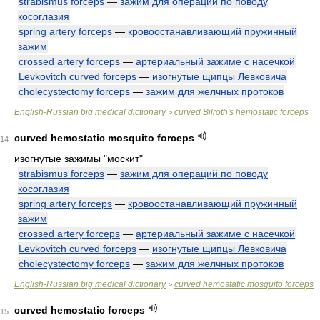
strabismus forceps
—
зажим для операций по поводу
косоглазия
spring artery forceps
—
кровоостанавливающий пружинный
зажим
crossed artery forceps
—
артериальный зажиме с насечкой
Levkovitch curved forceps
—
изогнутые щипцы Левковича
cholecystectomy forceps
—
зажим для желчных протоков
English-Russian big medical dictionary
curved Bilroth's hemostatic forceps
>
curved hemostatic mosquito forceps
14
изогнутые зажимы "москит"
strabismus forceps
—
зажим для операций по поводу
косоглазия
spring artery forceps
—
кровоостанавливающий пружинный
зажим
crossed artery forceps
—
артериальный зажиме с насечкой
Levkovitch curved forceps
—
изогнутые щипцы Левковича
cholecystectomy forceps
—
зажим для желчных протоков
English-Russian big medical dictionary
curved hemostatic mosquito forceps
>
curved hemostatic forceps
15