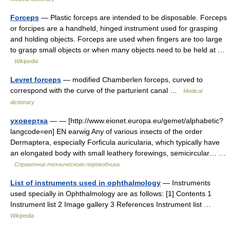
Forceps
— Plastic forceps are intended to be disposable. Forceps
or forcipes are a handheld, hinged instrument used for grasping
and holding objects. Forceps are used when fingers are too large
to grasp small objects or when many objects need to be held at …
Wikipedia
Levret forceps
— modified Chamberlen forceps, curved to
correspond with the curve of the parturient canal …
Medical
dictionary
уховертка
— — [http://www.eionet.europa.eu/gemet/alphabetic?
langcode=en] EN earwig Any of various insects of the order
Dermaptera, especially Forficula auricularia, which typically have
an elongated body with small leathery forewings, semicircular… …
Справочник технического переводчика
List of instruments used in ophthalmology
— Instruments
used specially in Ophthalmology are as follows: [1] Contents 1
Instrument list 2 Image gallery 3 References Instrument list …
Wikipedia