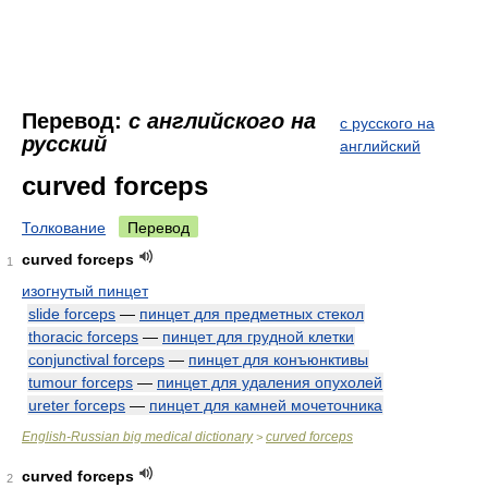
Перевод:
с английского на
с русского на
русский
английский
curved forceps
Толкование
Перевод
curved forceps
1
изогнутый пинцет
slide forceps
—
пинцет для предметных стекол
thoracic forceps
—
пинцет для грудной клетки
conjunctival forceps
—
пинцет для конъюнктивы
tumour forceps
—
пинцет для удаления опухолей
ureter forceps
—
пинцет для камней мочеточника
English-Russian big medical dictionary
curved forceps
>
curved forceps
2