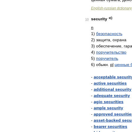
English
-
russian
dctionary
security
10
n
1
)
безопасность
2
)
защита
,
охрана
3
)
обеспечение
,
гар
4
)
поручительство
5
)
поручитель
6
)
обыкн
.
pl
ценные
-
acceptable
securit
-
active
securities
-
additional
security
-
adequate
security
-
agio
securities
-
ample
security
-
approved
securitie
-
asset
-
backed
secur
-
bearer
securities