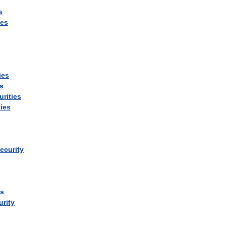
s
ies
ies
es
urities
ties
ecurity
es
urity
s