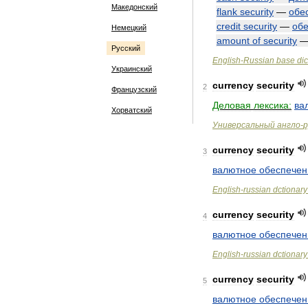
Македонский
flank
security
—
обе
credit
security
—
об
Немецкий
amount
of
security
Русский
English
-
Russian
base
dic
Украинский
currency
security
2
Французский
Деловая
лексика:
ва
Хорватский
Универсальный
англо
-
р
currency
security
3
валютное
обеспечен
English
-
russian
dctionary
currency
security
4
валютное
обеспечен
English
-
russian
dctionary
currency
security
5
валютное
обеспечен