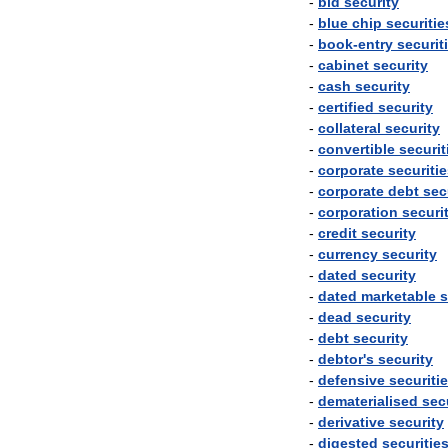
-
bid
security
-
blue
chip
securitie
-
book
-
entry
securit
-
cabinet
security
-
cash
security
-
certified
security
-
collateral
security
-
convertible
securit
-
corporate
securiti
-
corporate
debt
sec
-
corporation
securi
-
credit
security
-
currency
security
-
dated
security
-
dated
marketable
s
-
dead
security
-
debt
security
-
debtor
'
s
security
-
defensive
securiti
-
dematerialised
sec
-
derivative
security
-
digested
securitie