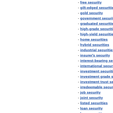
-
free
security
-
gilt
-
edged
securiti
-
gold
security
-
government
securi
-
graduated
securiti
-
high
-
grade
securit
-
high
-
yield
securiti
-
home
securities
-
hybrid
securities
-
industrial
securitie
-
insurer
'
s
security
-
interest
-
bearing
se
-
international
secur
-
investment
securit
-
investment
grade
s
-
investment
trust
se
-
irredeemable
secur
-
job
security
-
joint
security
-
listed
securities
-
loan
security