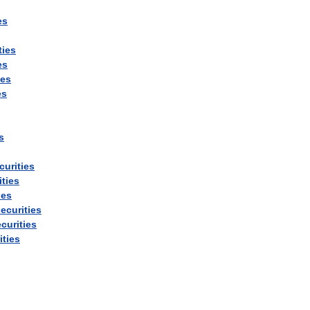
es
ties
es
ies
es
s
curities
ities
ies
ecurities
curities
ities