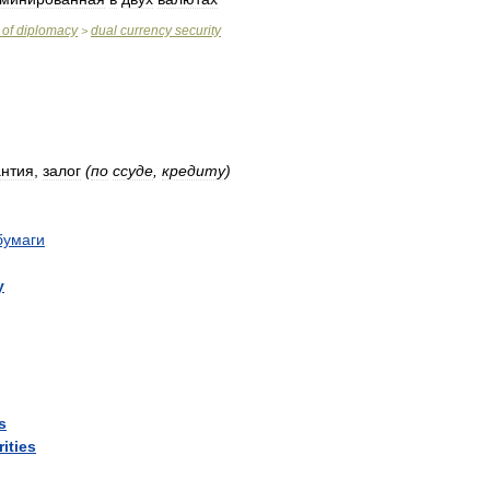
of
diplomacy
dual
currency
security
>
антия
,
залог
(
по
ссуде
,
кредиту
)
бумаги
y
s
ities