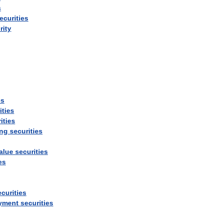
s
ecurities
rity
es
ities
ities
ing
securities
alue
securities
es
ecurities
yment
securities