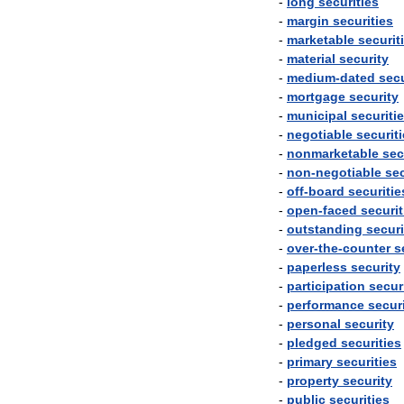
-
long
securities
-
margin
securities
-
marketable
securit
-
material
security
-
medium
-
dated
secu
-
mortgage
security
-
municipal
securiti
-
negotiable
securit
-
nonmarketable
sec
-
non
-
negotiable
sec
-
off
-
board
securitie
-
open
-
faced
securit
-
outstanding
securi
-
over
-
the
-
counter
s
-
paperless
security
-
participation
secur
-
performance
secur
-
personal
security
-
pledged
securities
-
primary
securities
-
property
security
-
public
securities