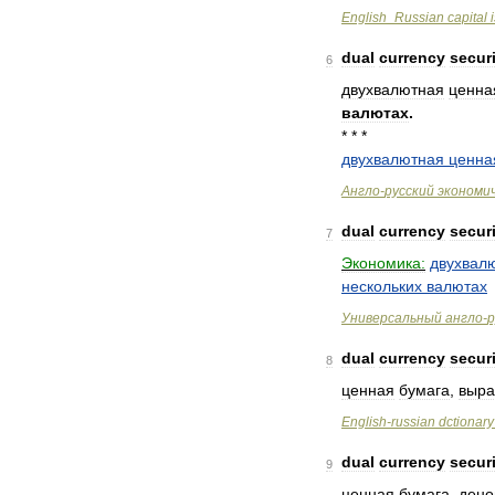
English
_
Russian
capital
dual
currency
secur
6
двухвалютная
ценна
валютах
.
* * *
двухвалютная
ценна
Англо
-
русский
экономи
dual
currency
secur
7
Экономика:
двухвал
нескольких
валютах
Универсальный
англо
-
р
dual
currency
secur
8
ценная
бумага
,
выра
English
-
russian
dctionary
dual
currency
secur
9
ценная
бумага
,
дено