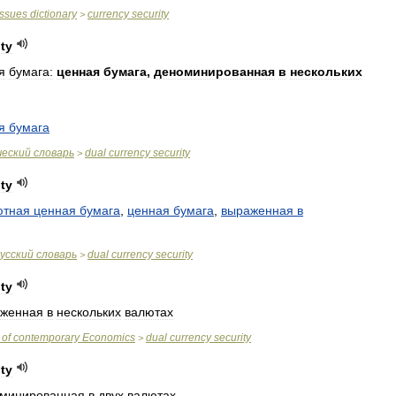
issues
dictionary
currency
security
>
ity
я
бумага:
ценная
бумага
,
деноминированная
в
нескольких
я
бумага
ческий
словарь
dual
currency
security
>
ity
ютная
ценная
бумага
,
ценная
бумага
,
выраженная
в
усский
словарь
dual
currency
security
>
ity
женная
в
нескольких
валютах
of
contemporary
Economics
dual
currency
security
>
ity
минированная
в
двух
валютах