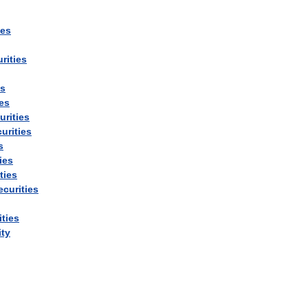
ies
rities
es
ies
urities
urities
s
ies
ties
ecurities
ities
ity