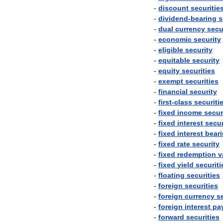
-
discount
securitie
-
dividend
-
bearing
s
-
dual
currency
secu
-
economic
security
-
eligible
security
-
equitable
security
-
equity
securities
-
exempt
securities
-
financial
security
-
first
-
class
securiti
-
fixed
income
secur
-
fixed
interest
secur
-
fixed
interest
bear
-
fixed
rate
security
-
fixed
redemption
v
-
fixed
yield
securiti
-
floating
securities
-
foreign
securities
-
foreign
currency
s
-
foreign
interest
pa
-
forward
securities