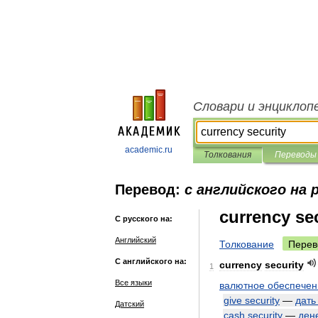
Словари и энциклоп
academic.ru
Толкования
Переводы
Перевод:
с английского на 
currency se
С русского на:
Английский
Толкование
Перев
С английского на:
currency
security
1
Все языки
валютное
обеспечен
give
security
—
дать
Датский
cash
security
—
ден