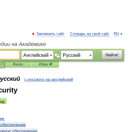
Запомнить сайт
Словарь на свой сайт
RU
едии на Академике
Найти!
Книги
Игры ⚽
русский
с русского на английский
curity
од
ие
обеспечение
ежное
обеспечение