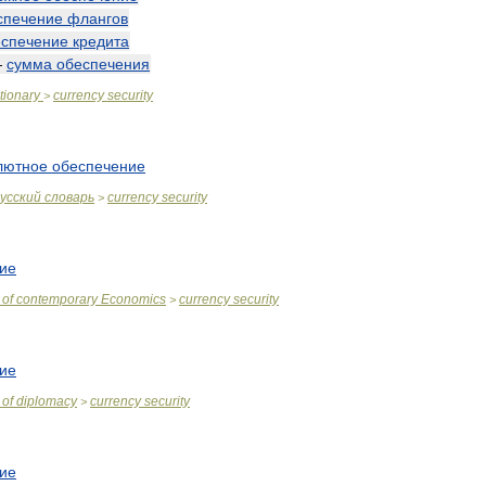
спечение
флангов
еспечение
кредита
—
сумма
обеспечения
tionary
currency
security
>
лютное
обеспечение
усский
словарь
currency
security
>
ие
of
contemporary
Economics
currency
security
>
ие
of
diplomacy
currency
security
>
ие