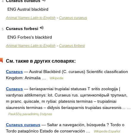
Curaeus curaeus
4
ENG Austral blackbird
Animal Names Latin to English
Curaeus curaeus
>
Curaeus forbesi
5
ENG Forbes's blackbird
Animal Names Latin to English
Curaeus forbesi
>
См. также в других словарях:
Curaeus
— Austral Blackbird (C. curaeus) Scientific classification
Kingdom: Animalia …
Wikipedia
Curaeus
— šeriasparniai trupialai statusas T sritis zoologija |
vardynas atitikmenys: lot. Curaeus rus. щетинкопёрый трупиал,
m pranc. quiscale, m ryšiai: platesnis terminas – trupialiniai
siauresnis terminas – didysis šeriasparnis trupialas siauresnis… …
Paukščių pavadinimų žodynas
Curaeus curaeus
— Saltar a navegación, búsqueda ? Tordo o
Tordo patagónico Estado de conservación …
Wikipedia Español