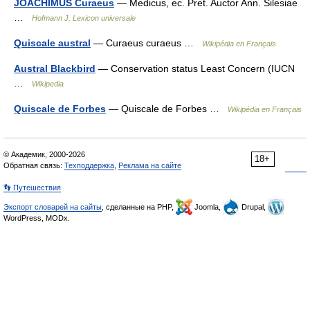
JOACHIMUS Curaeus
— Medicus, ec. Pret. Auctor Ann. Silesiae
…
Hofmann J. Lexicon universale
Quiscale austral
— Curaeus curaeus …
Wikipédia en Français
Austral Blackbird
— Conservation status Least Concern (IUCN
…
Wikipedia
Quiscale de Forbes
— Quiscale de Forbes …
Wikipédia en Français
© Академик, 2000-2026
18+
Обратная связь:
Техподдержка
,
Реклама на сайте
👣 Путешествия
Экспорт словарей на сайты
, сделанные на PHP,
Joomla,
Drupal,
WordPress, MODx.