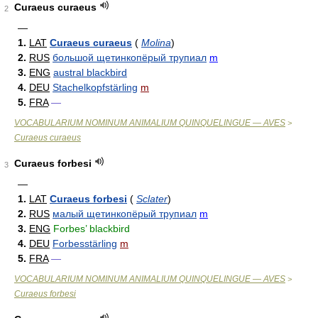
Curaeus curaeus
2
—
1.
LAT
Curaeus curaeus
(
Molina
)
2.
RUS
большой щетинкопёрый трупиал
m
3.
ENG
austral blackbird
4.
DEU
Stachelkopfstärling
m
5.
FRA
—
VOCABULARIUM NOMINUM ANIMALIUM QUINQUELINGUE — AVES
>
Curaeus curaeus
Curaeus forbesi
3
—
1.
LAT
Curaeus forbesi
(
Sclater
)
2.
RUS
малый щетинкопёрый трупиал
m
3.
ENG
Forbes’ blackbird
4.
DEU
Forbesstärling
m
5.
FRA
—
VOCABULARIUM NOMINUM ANIMALIUM QUINQUELINGUE — AVES
>
Curaeus forbesi