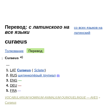
Перевод:
с латинского на
со всех языков на
все языки
латинский
curaeus
Толкование
Перевод
Curaeus
1
—
1.
LAT
Curaeus
(
Sclater
)
2.
RUS
щетинкопёрый трупиал
m
3.
ENG
—
4.
DEU
—
5.
FRA
—
VOCABULARIUM NOMINUM ANIMALIUM QUINQUELINGUE — AVES
>
Curaeus