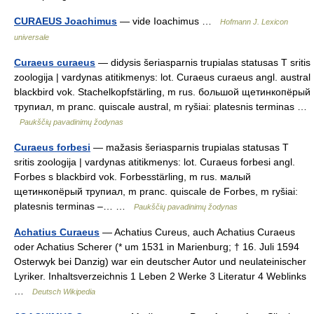
CURAEUS Joachimus
— vide Ioachimus …
Hofmann J. Lexicon
universale
Curaeus curaeus
— didysis šeriasparnis trupialas statusas T sritis
zoologija | vardynas atitikmenys: lot. Curaeus curaeus angl. austral
blackbird vok. Stachelkopfstärling, m rus. большой щетинкопёрый
трупиал, m pranc. quiscale austral, m ryšiai: platesnis terminas …
Paukščių pavadinimų žodynas
Curaeus forbesi
— mažasis šeriasparnis trupialas statusas T
sritis zoologija | vardynas atitikmenys: lot. Curaeus forbesi angl.
Forbes s blackbird vok. Forbesstärling, m rus. малый
щетинкопёрый трупиал, m pranc. quiscale de Forbes, m ryšiai:
platesnis terminas –… …
Paukščių pavadinimų žodynas
Achatius Curaeus
— Achatius Cureus, auch Achatius Curaeus
oder Achatius Scherer (* um 1531 in Marienburg; † 16. Juli 1594
Osterwyk bei Danzig) war ein deutscher Autor und neulateinischer
Lyriker. Inhaltsverzeichnis 1 Leben 2 Werke 3 Literatur 4 Weblinks
…
Deutsch Wikipedia