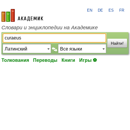
EN
DE
ES
FR
academic.ru
Словари и энциклопедии на Академике
Найти!
Толкования
Переводы
Книги
Игры ⚽