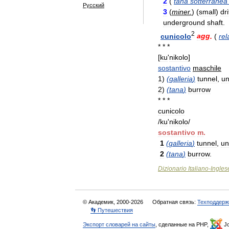
2
(
tana
sotterranea
Русский
3
(
miner
.
) (
small
)
dri
underground
shaft
.
2
cunicolo
agg
.
(
rel
* * *
[
ku
'
nikolo
]
sostantivo
maschile
1
)
(
galleria
)
tunnel
,
un
2
)
(
tana
)
burrow
* * *
cunicolo
/
ku
'
nikolo
/
sostantivo
m
.
1
(
galleria
)
tunnel
,
un
2
(
tana
)
burrow
.
Dizionario
Italiano
-
Ingles
© Академик, 2000-2026
Обратная связь:
Техподдерж
👣 Путешествия
Экспорт словарей на сайты
, сделанные на PHP,
Jo