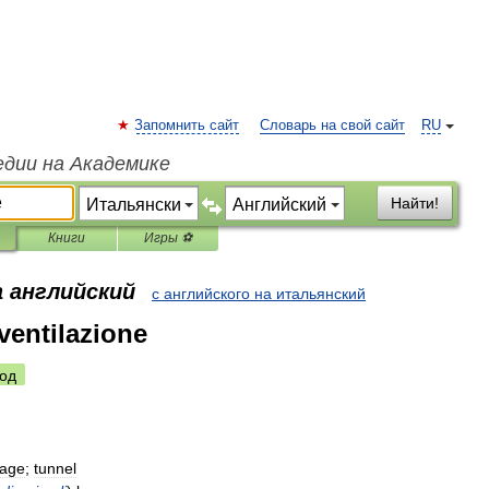
Запомнить сайт
Словарь на свой сайт
RU
едии на Академике
Найти!
Книги
Игры ⚽
а английский
с английского на итальянский
ventilazione
од
age
;
tunnel