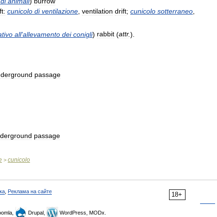
di
animali
)
burrow
ft:
cunicolo
di
ventilazione
,
ventilation
drift
;
cunicolo
sotterraneo
,
ativo
all
'
allevamento
dei
conigli
)
rabbit
(
attr
.
).
derground
passage
derground
passage
e
cunicolo
>
ка
,
Реклама на сайте
18+
omla,
Drupal,
WordPress, MODx.