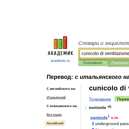
Словари и энциклоп
academic.ru
Толкования
Переводы
Перевод:
с итальянского н
cunicolo di 
С английского на:
Итальянский
Толкование
Перев
С итальянского на:
cunicolo
1
Все языки
1
cunicolo
s
.
m
.
1
underground
pass
Английский