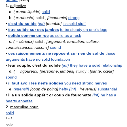
1.
adjective
a.
( = non liquide)
solid
b.
( = robuste)
solid ;
[économie]
strong
•
c'est du solide
(inf)
[meuble]
it's solid stuff
•
être solide sur ses jambes
to be steady on one's legs
•
solide comme un roc
as solid as a rock
c.
( = sérieux)
solid ;
[argument, formation, culture,
connaissances, raisons]
sound
•
ces raisonnements ne reposent sur rien de solide
these
arguments have no solid foundation
•
leur couple, c'est du solide
(inf)
they have a solid relationship
d.
( = vigoureux)
[personne
,
jambes]
sturdy ;
[santé, cœur]
sound
•
il faut avoir les nerfs solides
you need strong nerves
e.
(intensif)
[coup de poing]
hefty
(inf)
;
[revenus]
substantial
•
il a un solide appétit
or
coup de fourchette
(inf)
he has a
hearty appetite
2.
masculine noun
solid
* * *
sɔlid