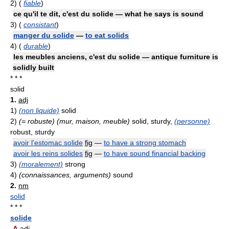
2)
(
fiable
)
ce qu'il te dit, c'est du solide — what he says is sound
3)
(
consistant
)
manger du solide
—
to eat solids
4)
(
durable
)
les meubles anciens, c'est du solide — antique furniture is
solidly built
* * *
sɔlid
1.
adj
1)
(non liquide)
solid
2)
(= robuste) (mur, maison, meuble)
solid, sturdy,
(personne)
robust, sturdy
avoir l'estomac solide
fig
—
to have a strong stomach
avoir les reins solides
fig
—
to have sound financial backing
3)
(moralement)
strong
4)
(connaissances, arguments)
sound
2.
nm
solid
* * *
solide
A
adj