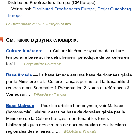
Distributed Proofreaders Europe (DP Europe).
Voir aussi:
Distributed Proofreaders Europe
,
Projet Gutenberg
Europe
.
Le Dictionnaire du NEF
Projet Rastko
>
См. также в других словарях:
Culture itinérante
— ● Culture itinérante système de culture
temporaire basé sur le défrichement périodique de parcelles en
forêt …
Encyclopédie Universelle
Base Arcade
— La base Arcade est une base de données gérée
par le Ministère de la Culture français permettant la traçabilité d
œuvres d art. Sommaire 1 Présentation 2 Notes et références 3
Voir aussi …
Wikipédia en Français
Base Malraux
— Pour les articles homonymes, voir Malraux
(homonymie). Malraux est une base de données gérée par le
Ministère de la Culture français répertoriant les fonds
bibliographiques des centres de documentation des directions
régionales des affaires… …
Wikipédia en Français