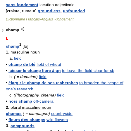
sans fondement
locution adjectivale
[crainte, rumeur]
groundless
,
unfounded
Dictionnaire Français-Anglais
fondement
>
champ
5
I.
1
champ
[∫ɑ̃]
1.
masculine noun
a.
field
•
champ de blé
field of wheat
•
laisser le champ libre à qn
to leave the field clear for sb
b.
( = domaine)
field
•
élargir le champ de ses recherches
to broaden the scope of
one's research
c.
(Photography, cinema)
field
•
hors champ
off-camera
2.
plural masculine noun
champs
( = campagne)
countryside
•
fleurs des champs
wild flowers
3.
compounds