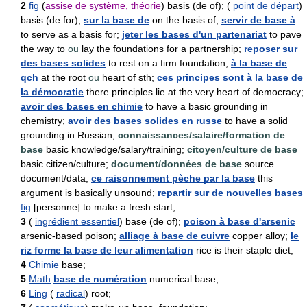
2
fig
(
assise de système, théorie
) basis (de of); (
point de départ
)
basis (de for);
sur la base de
on the basis of;
servir de base à
to serve as a basis for;
jeter les bases d'un partenariat
to pave
the way to
ou
lay the foundations for a partnership;
reposer sur
des bases solides
to rest on a firm foundation;
à la base de
qch
at the root
ou
heart of sth;
ces principes sont à la base de
la démocratie
there principles lie at the very heart of democracy;
avoir des bases en chimie
to have a basic grounding in
chemistry;
avoir des bases solides en russe
to have a solid
grounding in Russian;
connaissances/salaire/formation de
base
basic knowledge/salary/training;
citoyen/culture de base
basic citizen/culture;
document/données de base
source
document/data;
ce raisonnement pèche par la base
this
argument is basically unsound;
repartir sur de nouvelles bases
fig
[personne] to make a fresh start;
3
(
ingrédient essentiel
) base (de of);
poison à base d'arsenic
arsenic-based poison;
alliage à base de cuivre
copper alloy;
le
riz forme la base de leur alimentation
rice is their staple diet;
4
Chimie
base;
5
Math
base de numération
numerical base;
6
Ling
(
radical
) root;