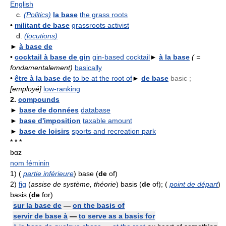
English
c.
(Politics)
la base
the grass roots
•
militant de base
grassroots activist
d.
(locutions)
►
à base de
•
cocktail à base de gin
gin-based cocktail
►
à la base
( =
fondamentalement)
basically
•
être à la base de
to be at the root of
►
de base
basic ;
[employé]
low-ranking
2.
compounds
►
base de données
database
►
base d'imposition
taxable amount
►
base de loisirs
sports and recreation park
* * *
bɑz
nom féminin
1)
(
partie inférieure
) base (
de
of)
2)
fig
(
assise de système, théorie
) basis (
de
of); (
point de départ
)
basis (
de
for)
sur la base de
—
on the basis of
servir de base à
—
to serve as a basis for