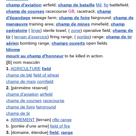
champ d'aviation
airfield;
champ de bataille
Mil
,
fig
battlefield;
champ de courses
racecourse
GB
, racetrack;
champ
d'épandage
sewage farm;
champ de foire
fairground;
champ de
manœuvre
training area;
champ de mines
minefield;
champ
opératoire
(
linge
) sterile towel; (
zone
) operative field;
champ de
tir
(
terrain d'exercice
) firing range; (
portée
) range;
champ de tir
aérien
bombing range;
champs ouverts
open fields.
Idiome
mourir au champ d'honneur
to be killed in action.
[ʃɑ̃] nom masculin
1.
AGRICULTURE
field
champ de blé
field of wheat
champ de maïs
cornfield
2.
[périmètre réservé]
champ d'aviation
airfield
champ de courses
racecourse
champ de foire
fairground
champ de tir
a.
ARMEMENT
[terrain]
rifle range
b. [portée d'une arme]
field of fire
3.
[domaine, étendue]
field
,
range