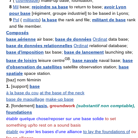
7
(
cosmétique
) make-up base, foundation;
8
Mil
base;
rejoindre sa base
to return to base;
avoir Lyon
pour base
[régiment, groupe industriel] to be based in Lyons;
9
Pol
(
militants
)
la base
the rank and file;
militant de base
rank
and file member.
Composés
base aérienne
air base;
base de données
Ordinat
data base;
base de données relationnelles
Ordinat
relational database;
base d'imposition
tax base;
base de lancement
launching site;
GB
base de loisirs
leisure centre
;
base navale
naval base;
base
d'observation de satellites
satellite observation station;
base
spatiale
space station.
[baz] nom féminin
1.
[support]
base
à la base du cou
at the base of the neck
base de maquillage
make-up base
2.
[fondement]
basis
,
groundwork
(substantif non comptable),
foundations
établir quelque chose/reposer sur une base solide
to set
something up/to rest on a sound basis
établir
ou
jeter les bases d'une alliance
to lay the foundations of
ou
for an alliance