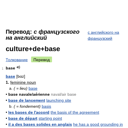
Перевод:
с французского
с английского на
на английский
французский
culture+de+base
Толкование
Перевод
base
1
base
[bαz]
1.
feminine noun
a.
( = lieu)
base
•
base navale/aérienne
naval/air base
•
base de lancement
launching site
b.
( = fondement)
basis
•
les bases de l'accord
the basis of the agreement
•
base de départ
starting point
•
il a des bases solides en anglais
he has a good grounding in