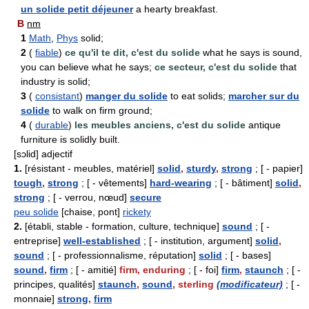
un solide petit déjeuner
a hearty breakfast.
B
nm
1
Math
,
Phys
solid;
2
(
fiable
)
ce qu'il te dit, c'est du solide
what he says is sound,
you can believe what he says;
ce secteur, c'est du solide
that
industry is solid;
3
(
consistant
)
manger du solide
to eat solids;
marcher sur du
solide
to walk on firm ground;
4
(
durable
)
les meubles anciens, c'est du solide
antique
furniture is solidly built.
[sɔlid] adjectif
1.
[résistant - meubles, matériel]
solid
,
sturdy
,
strong
; [ - papier]
tough
,
strong
; [ - vêtements]
hard-wearing
; [ - bâtiment]
solid
,
strong
; [ - verrou, nœud]
secure
peu solide
[chaise, pont]
rickety
2.
[établi, stable - formation, culture, technique]
sound
; [ -
entreprise]
well-established
; [ - institution, argument]
solid
,
sound
; [ - professionnalisme, réputation]
solid
; [ - bases]
sound
,
firm
; [ - amitié]
firm, enduring
; [ - foi]
firm
,
staunch
; [ -
principes, qualités]
staunch
,
sound
,
sterling
(modificateur)
; [ -
monnaie]
strong
,
firm