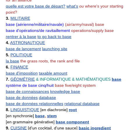
quelle est votre base de départ?
what's
ou
where's your starting
point?
3.
MILITAIRE
base (aérienne/militaire/navale)
(air/army/naval) base
base d'opérations/de ravitaillement
operations/supply base
rentrer à la base
to go back to base
4.
ASTRONAUTIQUE
base de lancement
launching site
5.
POLITIQUE
la base
the grass roots, the rank and file
6.
FINANCE
base d'imposition
taxable amount
7.
GÉOMÉTRIE
& INFORMATIQUE
& MATHÉMATIQUES
base
système de base cinq/huit
base five/eight system
base de connaissances
knowledge base
base de données
database
base de données relationnelles
relational database
8.
LINGUISTIQUE
[en diachronie]
root
[en synchronie]
base
,
stem
[en grammaire générative]
base component
9.
CUISINE
[d'un cocktail, d'une sauce]
basic ingredient