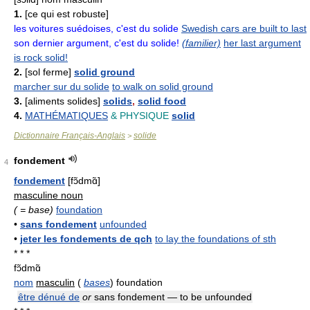
1.
[ce qui est robuste]
les voitures suédoises, c'est du solide
Swedish cars are built to last
son dernier argument, c'est du solide!
(familier)
her last argument
is rock solid!
2.
[sol ferme]
solid ground
marcher sur du solide
to walk on solid ground
3.
[aliments solides]
solids
,
solid food
4.
MATHÉMATIQUES
& PHYSIQUE
solid
Dictionnaire Français-Anglais
solide
>
fondement
4
fondement
[fɔ̃dmɑ̃]
masculine noun
( = base)
foundation
•
sans fondement
unfounded
•
jeter les fondements de qch
to lay the foundations of sth
* * *
fɔ̃dmɑ̃
nom
masculin
(
bases
) foundation
être dénué de
or
sans fondement — to be unfounded