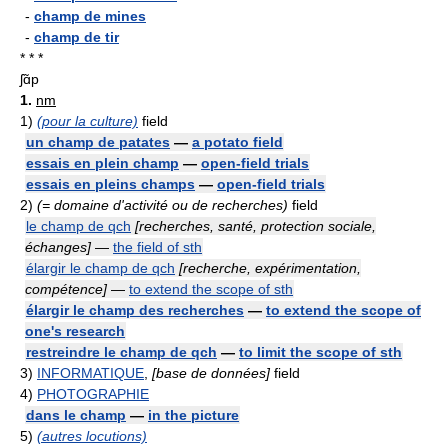
-
champ de mines
-
champ de tir
* * *
ʃɑ̃p
1.
nm
1)
(pour la culture)
field
un champ de patates
—
a potato field
essais en plein champ
—
open-field trials
essais en pleins champs
—
open-field trials
2)
(= domaine d'activité ou de recherches)
field
le champ de qch
[recherches, santé, protection sociale,
échanges]
—
the field of sth
élargir le champ de qch
[recherche, expérimentation,
compétence]
—
to extend the scope of sth
élargir le champ des recherches
—
to extend the scope of
one's research
restreindre le champ de qch
—
to limit the scope of sth
3)
INFORMATIQUE
,
[base de données]
field
4)
PHOTOGRAPHIE
dans le champ
—
in the picture
5)
(autres locutions)