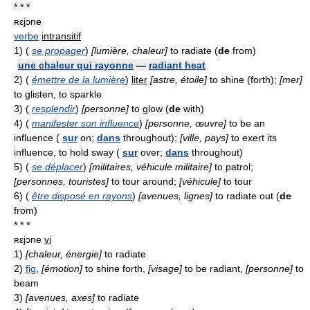
* * *
ʀɛjɔne
verbe
intransitif
1)
(
se propager
)
[lumière, chaleur]
to radiate (
de
from)
une chaleur qui rayonne
—
radiant heat
2)
(
émettre de la lumière
)
liter
[astre, étoile]
to shine (forth);
[mer]
to glisten, to sparkle
3)
(
resplendir
)
[personne]
to glow (
de
with)
4)
(
manifester son influence
)
[personne, œuvre]
to be an
influence (
sur
on;
dans
throughout);
[ville, pays]
to exert its
influence, to hold sway (
sur
over;
dans
throughout)
5)
(
se déplacer
)
[militaires, véhicule militaire]
to patrol;
[personnes, touristes]
to tour around;
[véhicule]
to tour
6)
(
être disposé en rayons
)
[avenues, lignes]
to radiate out (
de
from)
* * *
ʀɛjɔne
vi
1)
[chaleur, énergie]
to radiate
2)
fig
,
[émotion]
to shine forth,
[visage]
to be radiant,
[personne]
to
beam
3)
[avenues, axes]
to radiate