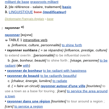
militant de base
grassroots militant
2.
[de référence - salaire, traitement]
basic
3.
LINGUISTIQUE
base
(modificateur)
Dictionnaire Français-Anglais
base
>
rayonner
2
rayonner
[ʀεjɔne]
➭ TABLE 1
intransitive verb
a.
[influence, culture, personnalité]
to shine forth
•
rayonner sur/dans
( = se répandre)
[influence, prestige, culture]
to extend over/in ;
[personnalité]
to be influential over/in
b.
[joie, bonheur, beauté]
to shine forth ;
[visage, personne]
to be
radiant
(
de
with
)
•
rayonner de bonheur
to be radiant with happiness
•
rayonner de beauté
to be radiantly beautiful
c.
[chaleur, énergie, lumière]
to radiate
d.
( = faire un circuit)
rayonner autour d'une ville
[touristes]
to
use a town as a base for touring ;
[cars]
to service the area around
a town
•
rayonner dans une région
[touristes]
to tour around a region ;
[cars]
to service a region