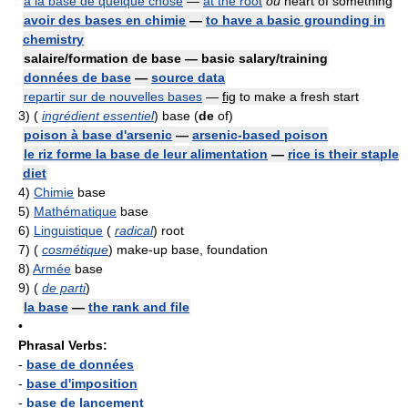
à la base de quelque chose
—
at the root
ou
heart of something
avoir des bases en chimie
—
to have a basic grounding in
chemistry
salaire/formation de base — basic salary/training
données de base
—
source data
repartir sur de nouvelles bases
—
fig
to make a fresh start
3)
(
ingrédient essentiel
) base (
de
of)
poison à base d'arsenic
—
arsenic-based poison
le riz forme la base de leur alimentation
—
rice is their staple
diet
4)
Chimie
base
5)
Mathématique
base
6)
Linguistique
(
radical
) root
7)
(
cosmétique
) make-up base, foundation
8)
Armée
base
9)
(
de parti
)
la base
—
the rank and file
•
Phrasal Verbs:
-
base de données
-
base d'imposition
-
base de lancement