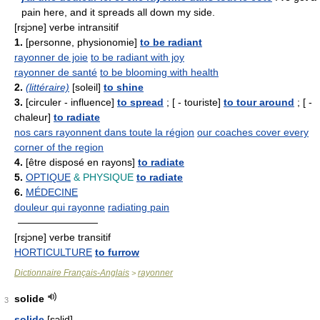
pain here, and it spreads all down my side.
[rɛjɔne] verbe intransitif
1.
[personne, physionomie]
to be radiant
rayonner de joie
to be radiant with joy
rayonner de santé
to be blooming with health
2.
(littéraire)
[soleil]
to shine
3.
[circuler - influence]
to spread
; [ - touriste]
to tour around
; [ -
chaleur]
to radiate
nos cars rayonnent dans toute la région
our coaches cover every
corner of the region
4.
[être disposé en rayons]
to radiate
5.
OPTIQUE
& PHYSIQUE
to radiate
6.
MÉDECINE
douleur qui rayonne
radiating pain
————————
[rɛjɔne] verbe transitif
HORTICULTURE
to furrow
Dictionnaire Français-Anglais
rayonner
>
solide
3
solide
[sɔlid]