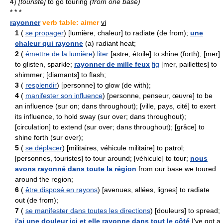
4)
[touriste]
to go touring
(from one base)
* * *
rayonner
verb table: aimer
vi
1
(
se propager
) [lumière, chaleur] to radiate (de from);
une
chaleur qui rayonne
(a) radiant heat;
2
(
émettre de la lumière
)
liter
[astre, étoile] to shine (forth); [mer]
to glisten, sparkle;
rayonner de mille feux
fig
[mer, paillettes] to
shimmer; [diamants] to flash;
3
(
resplendir
) [personne] to glow (de with);
4
(
manifester son influence
) [personne, penseur, œuvre] to be
an influence (sur on; dans throughout); [ville, pays, cité] to exert
its influence, to hold sway (sur over; dans throughout);
[circulation] to extend (sur over; dans throughout); [grâce] to
shine forth (sur over);
5
(
se déplacer
) [militaires, véhicule militaire] to patrol;
[personnes, touristes] to tour around; [véhicule] to tour;
nous
avons rayonné dans toute la région
from our base we toured
around the region;
6
(
être disposé en rayons
) [avenues, allées, lignes] to radiate
out (de from);
7
(
se manifester dans toutes les directions
) [douleurs] to spread;
j'ai une douleur ici et elle rayonne dans tout le côté
I've got a