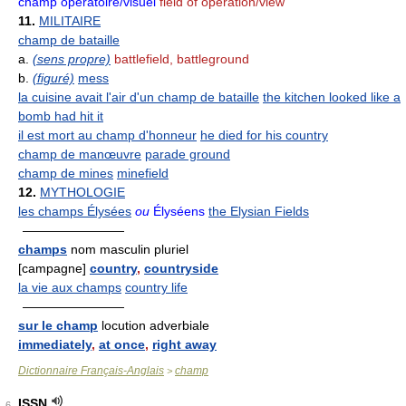
champ opératoire/visuel
field of operation/view
11.
MILITAIRE
champ de bataille
a.
(sens propre)
battlefield, battleground
b.
(figuré)
mess
la cuisine avait l'air d'un champ de bataille
the kitchen looked like a
bomb had hit it
il est mort au champ d'honneur
he died for his country
champ de manœuvre
parade ground
champ de mines
minefield
12.
MYTHOLOGIE
les champs Élysées
ou
Élyséens
the Elysian Fields
————————
champs
nom masculin pluriel
[campagne]
country
,
countryside
la vie aux champs
country life
————————
sur le champ
locution adverbiale
immediately
,
at once
,
right away
Dictionnaire Français-Anglais
champ
>
ISSN
6