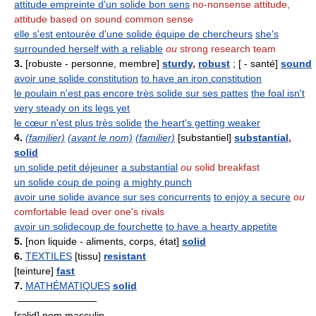
attitude empreinte d'un solide bon sens
no-nonsense attitude,
attitude based on sound common sense
elle s'est entourée d'une solide équipe de chercheurs
she's
surrounded herself with a reliable
ou
strong research team
3.
[robuste - personne, membre]
sturdy
,
robust
; [ - santé]
sound
avoir une solide constitution
to have an iron constitution
le poulain n'est pas encore très solide sur ses pattes
the foal isn't
very steady on its legs yet
le cœur n'est plus très solide
the heart's getting weaker
4.
(familier)
(avant le nom)
(familier)
[substantiel]
substantial
,
solid
un solide petit déjeuner
a substantial
ou
solid breakfast
un solide coup de poing
a mighty punch
avoir une solide avance sur ses concurrents
to enjoy a secure
ou
comfortable lead over one's rivals
avoir un solidecoup de fourchette
to have a hearty appetite
5.
[non liquide - aliments, corps, état]
solid
6.
TEXTILES
[tissu]
resistant
[teinture]
fast
7.
MATHÉMATIQUES
solid
————————
[sɔlid] nom masculin