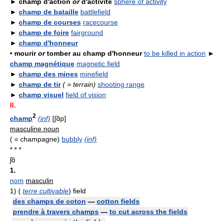
►
champ d'action
or
d'activité
sphere of activity
►
champ de bataille
battlefield
►
champ de courses
racecourse
►
champ de foire
fairground
►
champ d'honneur
•
mourir
or
tomber au champ d'honneur
to be killed in action
►
champ magnétique
magnetic field
►
champ des mines
minefield
►
champ de tir
( = terrain)
shooting range
►
champ visuel
field of vision
II.
2
champ
(inf)
[∫ɑ̃p]
masculine noun
( = champagne)
bubbly
(inf)
* * *
ʃɑ̃
1.
nom
masculin
1)
(
terre cultivable
) field
des champs de coton
—
cotton fields
prendre à travers champs
—
to cut across the fields