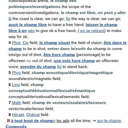
cultural/political arena;
le champ des
polémiques/investigations
the scope of the
controversies/investigations;
le champ est libre, on peut y aller
lit
the coast is clear, we can go;
fig
the way is clear, we can go;
avoir le champ libre
to have a free hand;
laisser le champ
libre à qn
gén
to give sb a free hand; (
en se retirant
) to make
way for sb;
4
Phot
,
Cin
field;
le champ visuel
the field of vision;
être dans le
champ
to be in shot;
entrer dans le/sortir du champ
to come
into/go out of shot;
être hors champ
[personnage] to be
offscreen
ou
out of shot;
une voix hors champ
an offscreen
voice;
prendre du champ
fig
to stand back;
5
Phys
field;
champ acoustique/électrique/magnétique
sound/electric/magnetic field;
6
Ling
field;
champ
conceptuel/dérivationnel/lexical/sémantique
conceptual/derivational/lexical/semantic field;
7
Math
field;
champ de vecteurs/scalaires/tenseurs
vector/scalar/tensor field;
8
Hérald
,
Ordinat
field.
B
à tout bout de champ
○
loc adv
all the time; ⇒
sur-le-champ
.
Composés