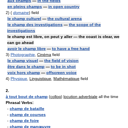
aux champs
—
in the fields
en pleins champs
—
in open country
2)
(
domaine
) field
le champ culturel
—
the cultural arena
le champ des investigations
—
the scope of the
investigations
le champ est libre, on peut y aller — the coast is clear, we
can go ahead
avoir le champ libre
—
to have a free hand
3)
Photographie
,
Cinéma
field
le champ visuel
—
the field of vision
être dans le champ
—
to be in shot
voix hors champ
—
offscreen voice
4)
Physique
,
Linguistique
,
Mathématique
field
2.
à tout bout de champ
(
colloq
)
locution adverbiale
all the time
Phrasal Verbs:
-
champ de bataille
-
champ de courses
-
champ de foire
-
champ de manœuvre