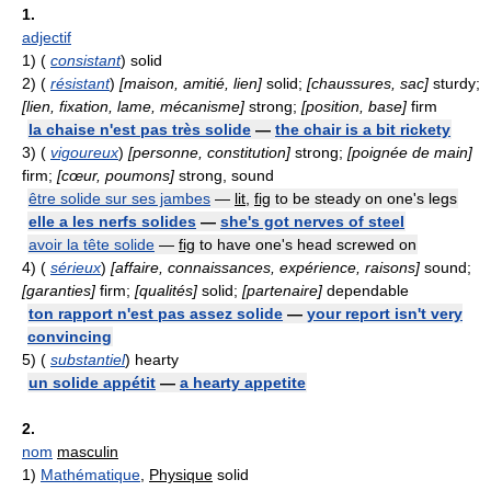
1.
adjectif
1)
(
consistant
) solid
2)
(
résistant
)
[maison, amitié, lien]
solid;
[chaussures, sac]
sturdy;
[lien, fixation, lame, mécanisme]
strong;
[position, base]
firm
la chaise n'est pas très solide
—
the chair is a bit rickety
3)
(
vigoureux
)
[personne, constitution]
strong;
[poignée de main]
firm;
[cœur, poumons]
strong, sound
être solide sur ses jambes
—
lit
,
fig
to be steady on one's legs
elle a les nerfs solides
—
she's got nerves of steel
avoir la tête solide
—
fig
to have one's head screwed on
4)
(
sérieux
)
[affaire, connaissances, expérience, raisons]
sound;
[garanties]
firm;
[qualités]
solid;
[partenaire]
dependable
ton rapport n'est pas assez solide
—
your report isn't very
convincing
5)
(
substantiel
) hearty
un solide appétit
—
a hearty appetite
2.
nom
masculin
1)
Mathématique
,
Physique
solid