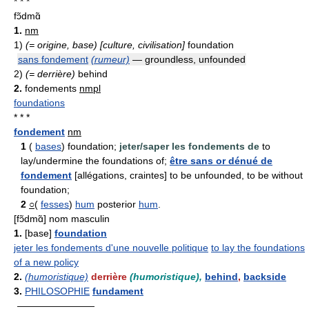
* * *
fɔ̃dmɑ̃
1.
nm
1)
(= origine, base) [culture, civilisation]
foundation
sans fondement
(rumeur)
— groundless, unfounded
2)
(= derrière)
behind
2.
fondements
nmpl
foundations
* * *
fondement
nm
1
(
bases
) foundation;
jeter/saper les fondements de
to
lay/undermine the foundations of;
être sans or dénué de
fondement
[allégations, craintes] to be unfounded, to be without
foundation;
2
○
(
fesses
)
hum
posterior
hum
.
[fɔ̃dmɑ̃] nom masculin
1.
[base]
foundation
jeter les fondements d'une nouvelle politique
to lay the foundations
of a new policy
2.
(humoristique)
derrière
(humoristique),
behind
,
backside
3.
PHILOSOPHIE
fundament
————————