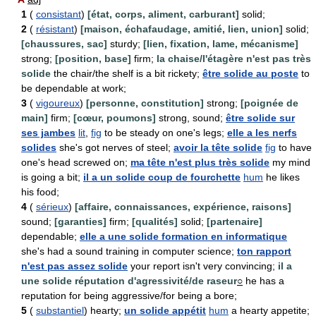
1
(
consistant
)
[état, corps, aliment, carburant]
solid;
2
(
résistant
)
[maison, échafaudage, amitié, lien, union]
solid;
[chaussures, sac]
sturdy;
[lien, fixation, lame, mécanisme]
strong;
[position, base]
firm;
la chaise/l'étagère n'est pas très
solide
the chair/the shelf is a bit rickety;
être solide au poste
to
be dependable at work;
3
(
vigoureux
)
[personne, constitution]
strong;
[poignée de
main]
firm;
[cœur, poumons]
strong, sound;
être solide sur
ses jambes
lit
,
fig
to be steady on one's legs;
elle a les nerfs
solides
she's got nerves of steel;
avoir la tête solide
fig
to have
one's head screwed on;
ma tête n'est plus très solide
my mind
is going a bit;
il a un solide coup de fourchette
hum
he likes
his food;
4
(
sérieux
)
[affaire, connaissances, expérience, raisons]
sound;
[garanties]
firm;
[qualités]
solid;
[partenaire]
dependable;
elle a une solide formation en informatique
she's had a sound training in computer science;
ton rapport
n'est pas assez solide
your report isn't very convincing;
il a
une solide réputation d'agressivité/de raseur
○
he has a
reputation for being aggressive/for being a bore;
5
(
substantiel
) hearty;
un solide appétit
hum
a hearty appetite;