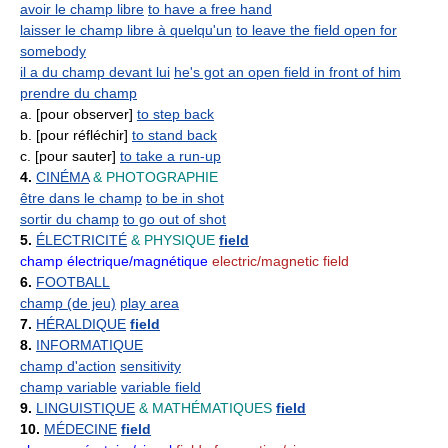
avoir le champ libre
to have a free hand
laisser le champ libre à quelqu'un
to leave the field open for
somebody
il a du champ devant lui
he's got an open field in front of him
prendre du champ
a. [pour observer]
to step back
b. [pour réfléchir]
to stand back
c. [pour sauter]
to take a run-up
4.
CINÉMA
& PHOTOGRAPHIE
être dans le champ
to be in shot
sortir du champ
to go out of shot
5.
ÉLECTRICITÉ
& PHYSIQUE
field
champ électrique/magnétique
electric/magnetic field
6.
FOOTBALL
champ (de jeu)
play area
7.
HÉRALDIQUE
field
8.
INFORMATIQUE
champ d'action
sensitivity
champ variable
variable field
9.
LINGUISTIQUE
& MATHÉMATIQUES
field
10.
MÉDECINE
field