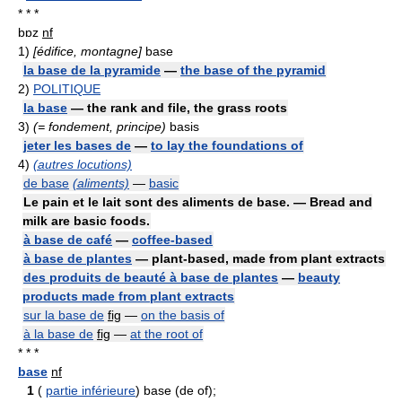
* * *
bɒz
nf
1)
[édifice, montagne]
base
la base de la pyramide
—
the base of the pyramid
2)
POLITIQUE
la base
— the rank and file, the grass roots
3)
(= fondement, principe)
basis
jeter les bases de
—
to lay the foundations of
4)
(autres locutions)
de base
(aliments)
—
basic
Le pain et le lait sont des aliments de base. — Bread and
milk are basic foods.
à base de café
—
coffee-based
à base de plantes
— plant-based, made from plant extracts
des produits de beauté à base de plantes
—
beauty
products made from plant extracts
sur la base de
fig
—
on the basis of
à la base de
fig
—
at the root of
* * *
base
nf
1
(
partie inférieure
) base (de of);