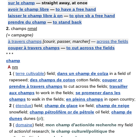
sur le champ
— straight away, at once
avoir le champ libre
—
to have a free hand
laisser le champ libre à qn
—
to give sb a free hand
prendre du champ
—
to stand back
2.
champs
nmpl
(= campagne)
à travers champs
[courir, passer, marcher]
—
across the fields
couper à travers champs
—
to cut across the fields
* * *
champ
A
nm
1
(
terre cultivable
) field;
dans un champ de colza
in a field of
rapeseed;
des champs de coton
cotton fields;
couper or
prendre à travers champs
to cut across the fields;
travailler
aux champs
to work in the fields;
se promener dans les
champs
to walk in the fields;
en pleins champs
in open country;
2
(
étendue
) field;
champ de glace
ice field;
champ de neige
snowfield;
champ pétrolifère or de pétrole
oil field;
champ de
dunes
dunes (
pl
);
3
(
domaine
) field;
mon champ d'action/de recherche
my field
of action/of research;
le champ culturel/politique
the