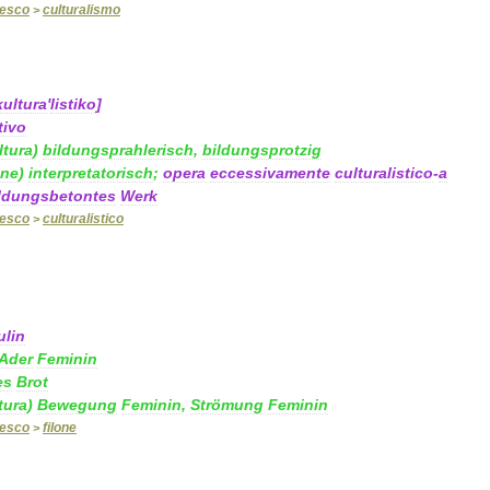
desco
culturalismo
>
kultura
'
listiko
]
tivo
ltura
)
bildungsprahlerisch
,
bildungsprotzig
one
)
interpretatorisch
;
opera
eccessivamente
culturalistico
-
a
ldungsbetontes
Werk
desco
culturalistico
>
lin
Ader
Feminin
es
Brot
tura
)
Bewegung
Feminin
,
Strömung
Feminin
desco
filone
>