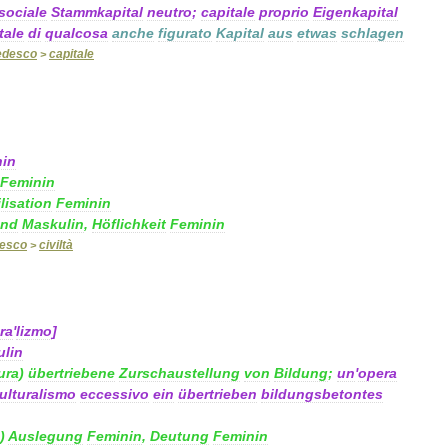
sociale
Stammkapital
neutro
;
capitale
proprio
Eigenkapital
tale
di
qualcosa
anche
figurato
Kapital
aus
etwas
schlagen
edesco
capitale
>
nin
Feminin
ilisation
Feminin
and
Maskulin
,
Höflichkeit
Feminin
desco
civiltà
>
ra
'
lizmo
]
lin
ura
)
übertriebene
Zurschaustellung
von
Bildung
;
un
'
opera
ulturalismo
eccessivo
ein
übertrieben
bildungsbetontes
)
Auslegung
Feminin
,
Deutung
Feminin