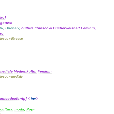
sko
]
gettivo
h
-,
Bücher
-;
cultura
libresco
-
a
Bücherweisheit
Feminin
,
ro
desco
libresco
>
mediale
Medienkultur
Feminin
desco
mediale
>
unicodeɔfontp
] <
inv
>
,
cultura
,
moda
)
Pop
-