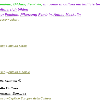
eminin
,
Bildung
Feminin
;
un
uomo
di
cultura
ein
kultivierter
ultura
sich
bilden
tur
Feminin
,
Pflanzung
Feminin
,
Anbau
Maskulin
desco
cultura
>
esco
cultura
librea
>
esco
cultura
mediale
>
lla
Cultura
ella
Cultura
eminin
Europas
esco
Capitale
Europea
della
Cultura
>