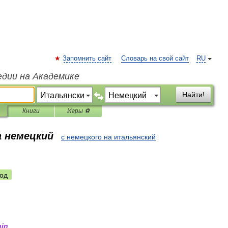
Запомнить сайт
Словарь на свой сайт
RU
едии на Академике
Найти!
Книги
Игры ⚽
а немецкий
с немецкого на итальянский
од
nin