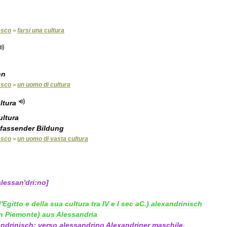
esco
farsi
una
cultura
>
nn
esco
un
uomo
di
cultura
>
ltura
ultura
fassender
Bildung
esco
un
uomo
di
vasta
cultura
>
alessan
'
dri:no
]
d
'
Egitto
e
della
sua
cultura
tra
IV
e
I
sec
aC
.)
alexandrinisch
n
Piemonte
)
aus
Alessandria
andrinisch
;
verso
alessandrino
Alexandriner
maschile
,