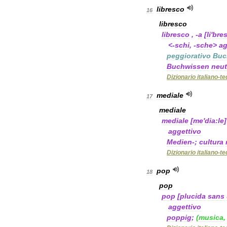
libresco
16
libresco
libresco
, -
a
[
li
'
bre
<-
schi
, -
sche
>
ag
peggiorativo
Buc
Buchwissen
neut
Dizionario
italiano
-
te
mediale
17
mediale
mediale
[
me
'
dia:le
]
aggettivo
Medien
-;
cultura
Dizionario
italiano
-
te
pop
18
pop
pop
[
plucida
sans
aggettivo
poppig
;
(
musica