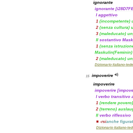
ignorante
ignorante
[
i28D7F
I
aggettivo
1
(
incompetente
)
2
(
senza
cultura
)
3
(
maleducato
)
un
II
sostantivo
Mask
1
(
senza
istruzion
Maskulin
(
Feminin
)
2
(
maleducato
)
un
Dizionario
italiano
-
ted
impoverire
15
impoverire
impoverire
[
impov
I
verbo
transitivo
1
(
rendere
povero
2
(
terreno
)
auslau
II
verbo
riflessivo
■
-
rsi
anche
figura
Dizionario
italiano
-
te