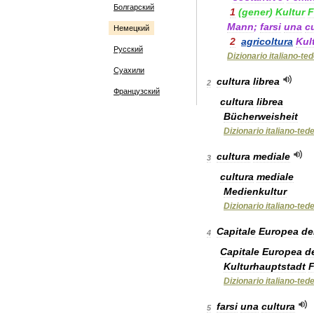
Болгарский
1
(
gener
)
Kultur
F
Mann
;
farsi
una
c
Немецкий
2
agricoltura
Kul
Русский
Dizionario
italiano
-
te
Суахили
cultura
librea
2
Французский
cultura
librea
Bücherweisheit
Dizionario
italiano
-
ted
cultura
mediale
3
cultura
mediale
Medienkultur
Dizionario
italiano
-
ted
Capitale
Europea
de
4
Capitale
Europea
d
Kulturhauptstadt
F
Dizionario
italiano
-
ted
farsi
una
cultura
5