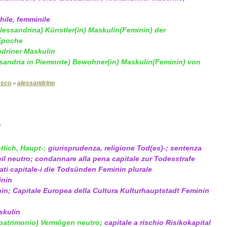
hile
,
femminile
lessandrina
)
Künstler
(
in
)
Maskulin
(
Feminin
)
der
Epoche
driner
Maskulin
sandria
in
Piemonte
)
Bewohner
(
in
)
Maskulin
(
Feminin
)
von
esco
alessandrino
>
]
tlich
,
Haupt
-;
giurisprudenza
,
religione
Tod
(
es
)-;
sentenza
il
neutro
;
condannare
alla
pena
capitale
zur
Todesstrafe
ati
capitale
-
i
die
Todsünden
Feminin
plurale
inin
nin
;
Capitale
Europea
della
Cultura
Kulturhauptstadt
Feminin
skulin
patrimonio
)
Vermögen
neutro
;
capitale
a
rischio
Risikokapital