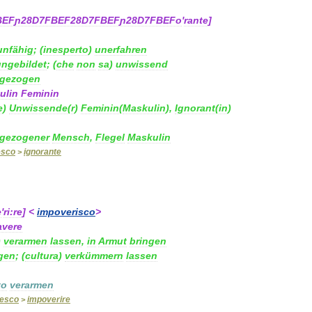
BEFɲ28D7FBEF28D7FBEFɲ28D7FBEFo
'
rante
]
unfähig
;
(
inesperto
)
unerfahren
ungebildet
;
(
che
non
sa
)
unwissend
gezogen
ulin
Feminin
e
)
Unwissende
(
r
)
Feminin
(
Maskulin
)
,
Ignorant
(
in
)
gezogener
Mensch
,
Flegel
Maskulin
esco
ignorante
>
e
'
ri:re
] <
impoverisco
>
avere
)
verarmen
lassen
,
in
Armut
bringen
gen
;
(
cultura
)
verkümmern
lassen
to
verarmen
desco
impoverire
>