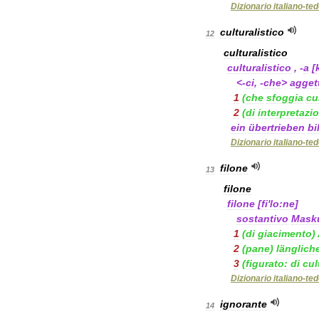
Dizionario
italiano
-
te
culturalistico
12
culturalistico
culturalistico
, -
a
[
<-
ci
, -
che
>
agget
1
(
che
sfoggia
cu
2
(
di
interpretazi
ein
übertrieben
bi
Dizionario
italiano
-
te
filone
13
filone
filone
[
fi
'
lo:ne
]
sostantivo
Masku
1
(
di
giacimento
)
2
(
pane
)
länglich
3
(
figurato:
di
cul
Dizionario
italiano
-
te
ignorante
14