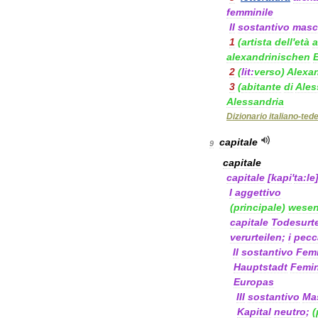
femminile
II
sostantivo
masc
1
(
artista
dell
'
età
a
alexandrinischen
2
(
lit:
verso
)
Alexan
3
(
abitante
di
Ales
Alessandria
Dizionario
italiano
-
ted
capitale
9
capitale
capitale
[
kapi
'
ta:le
I
aggettivo
(
principale
)
wesen
capitale
Todesurte
verurteilen
;
i
pecc
II
sostantivo
Fem
Hauptstadt
Femi
Europas
III
sostantivo
Ma
Kapital
neutro
;
(