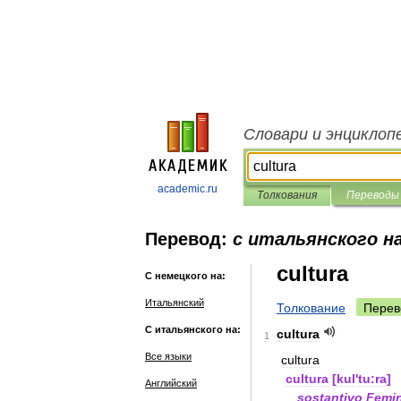
Словари и энциклоп
academic.ru
Толкования
Переводы
Перевод:
с итальянского н
cultura
С немецкого на:
Итальянский
Толкование
Перев
С итальянского на:
cultura
1
Все языки
cultura
cultura
[
kul
'
tu:ra
]
Английский
sostantivo
Femi