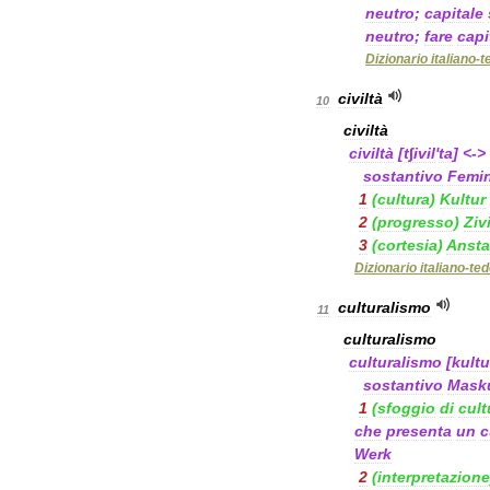
neutro
;
capitale
neutro
;
fare
capi
Dizionario
italiano
-
t
civiltà
10
civiltà
civiltà
[
t∫ivil
'
ta
] <->
sostantivo
Femi
1
(
cultura
)
Kultur
2
(
progresso
)
Ziv
3
(
cortesia
)
Anst
Dizionario
italiano
-
te
culturalismo
11
culturalismo
culturalismo
[
kultu
sostantivo
Masku
1
(
sfoggio
di
cult
che
presenta
un
c
Werk
2
(
interpretazione