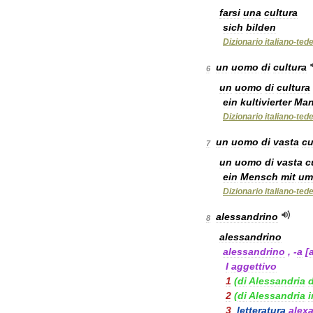
farsi
una
cultura
sich
bilden
Dizionario
italiano
-
ted
un
uomo
di
cultura
6
un
uomo
di
cultura
ein
kultivierter
Ma
Dizionario
italiano
-
ted
un
uomo
di
vasta
cu
7
un
uomo
di
vasta
c
ein
Mensch
mit
um
Dizionario
italiano
-
ted
alessandrino
8
alessandrino
alessandrino
, -
a
[
I
aggettivo
1
(
di
Alessandria
2
(
di
Alessandria
i
3
letteratura
alex