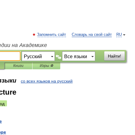
Запомнить сайт
Словарь на свой сайт
RU
едии на Академике
Найти!
Книги
Игры ⚽
 языки
со всех языков на русский
cture
од
e
ppe