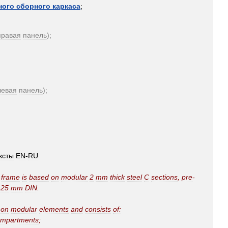
ного
сборного
каркаса
;
правая
панель
);
левая
панель
);
ксты
EN
-
RU
frame
is
based
on
modular
2
mm
thick
steel
C
sections
,
pre
-
25
mm
DIN
.
on
modular
elements
and
consists
of:
ompartments
;