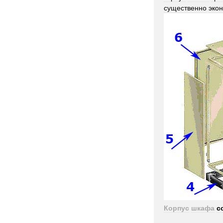
существенно
эко
Корпус
шкафа
с