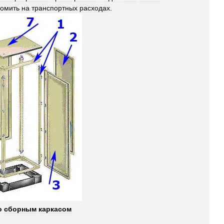
номить
на
транспортных
расходах
.
о
сборным
каркасом