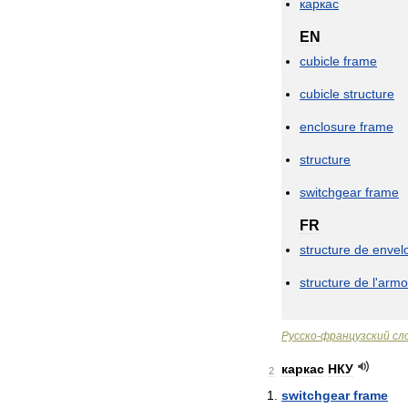
каркас
EN
cubicle
frame
cubicle
structure
enclosure
frame
structure
switchgear
frame
FR
structure
de
envel
structure
de
l
'
armo
Русско
-
французский
сл
каркас
НКУ
2
switchgear
frame