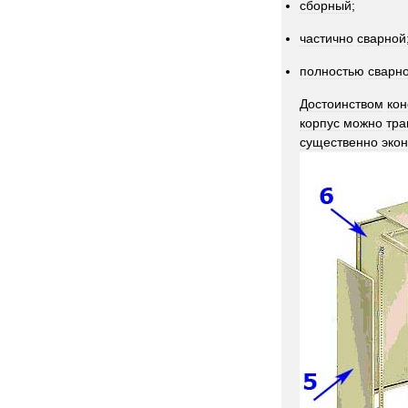
сборный
;
частично
сварной
полностью
сварн
Достоинством
кон
корпус
можно
тра
существенно
эко