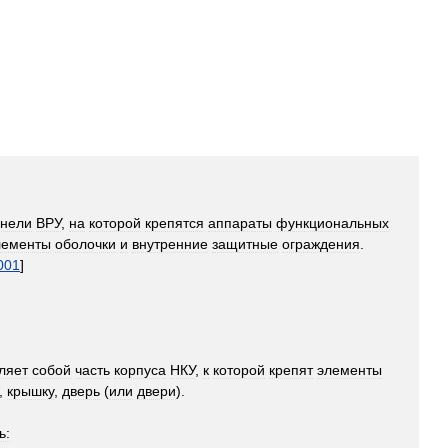
нели
ВРУ
,
на
которой
крепятся
аппараты
функциональных
лементы
оболочки
и
внутренние
защитные
ограждения
.
001
]
ляет
собой
часть
корпуса
НКУ
,
к
которой
крепят
элементы
,
крышку
,
дверь
(
или
двери
).
ь: