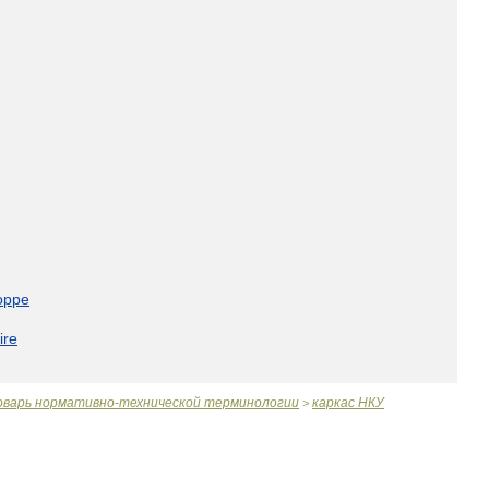
oppe
ire
оварь
нормативно
-
технической
терминологии
каркас
НКУ
>