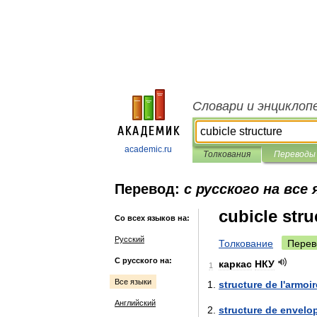
Словари и энциклоп
academic.ru
Толкования
Переводы
Перевод:
с русского на все
cubicle stru
Со всех языков на:
Русский
Толкование
Перев
С русского на:
каркас
НКУ
1
Все языки
structure
de
l
'
armoir
Английский
structure
de
envelo