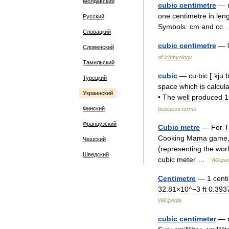
Молдавский
cubic
centimetre
—
one
centimetre
in
len
Русский
Symbols:
cm
and
cc
Словацкий
cubic
centimetre
—
Словенский
of
ichthyology
Тамильский
cubic
—
cu
‧
bic
[
ˈkjuː
Турецкий
space
which
is
calcul
Украинский
•
The
well
produced
1
Финский
business
terms
Французский
Cubic
metre
—
For
T
Cooking
Mama
game
Чешский
(
representing
the
wor
Шведский
cubic
meter
…
Wikipe
Centimetre
—
1
cent
32
.
81
×
10
^
−3
ft
0
.
393
Wikipedia
cubic
centimeter
—