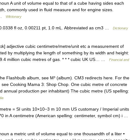
noun
A
unit
of
volume
equal
to
that
of
a
cube
having
sides
each
gth
,
commonly
used
in
fluid
measure
and
for
engine
sizes
.
…
Wiktionary
0
.
0338
fl
oz
,
0
.
00211
pt
,
1
.
0
mL
.
Abbreviated
as
cm3
…
Dictionary
bɪk
]
adjective
cubic
centimetre
/
​metre
/
​unit
etc
a
measurement
of
ated
by
multiplying
the
length
of
something
by
its
width
and
height:
9
.
4
million
cubic
metres
of
gas
. * * *
cubic
UK
US
… …
Financial
and
he
Flashbulb
album
,
see
M
³ (
album
).
CM3
redirects
here
.
For
the
,
see
Cooking
Mama
3:
Shop
Chop
.
One
cubic
metre
of
concrete
ld
annual
production
per
inhabitant
)
The
cubic
metre
(
US
spelling:
dia
imetre
=
SI
units
10
×
10−3
m
10
mm
US
customary
/
Imperial
units
70
in
A
centimetre
(
American
spelling:
centimeter
,
symbol
cm
)
i
…
noun
a
metric
unit
of
volume
equal
to
one
thousandth
of
a
liter
•