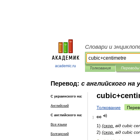
Словари и энциклоп
academic.ru
Толкования
Переводы
Перевод:
с английского на 
cubic+centi
С украинского на:
Английский
Толкование
Перев
С английского на:
cc
1
Все языки
1
)
(
скор
.
в
і
д
cubic
ce
2
)
(
скор
.
в
і
д
cubic
co
Болгарский