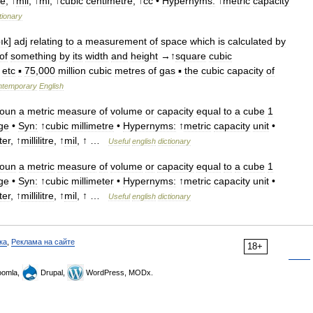
re
, ↑
mil
, ↑
ml
, ↑
cubic
centimetre
, ↑
cc
•
Hypernyms:
↑
metric
capacity
tionary
bık
]
adj
relating
to
a
measurement
of
space
which
is
calculated
by
of
something
by
its
width
and
height
→↑
square
cubic
etc
▪
75
,
000
million
cubic
metres
of
gas
▪
the
cubic
capacity
of
ntemporary
English
oun
a
metric
measure
of
volume
or
capacity
equal
to
a
cube
1
ge
•
Syn:
↑
cubic
millimetre
•
Hypernyms:
↑
metric
capacity
unit
•
iter
, ↑
millilitre
, ↑
mil
, ↑ …
Useful
english
dictionary
oun
a
metric
measure
of
volume
or
capacity
equal
to
a
cube
1
ge
•
Syn:
↑
cubic
millimeter
•
Hypernyms:
↑
metric
capacity
unit
•
iter
, ↑
millilitre
, ↑
mil
, ↑ …
Useful
english
dictionary
ка
,
Реклама на сайте
18+
omla,
Drupal,
WordPress, MODx.