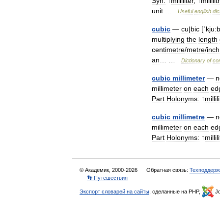
Syn:
↑
milliliter
, ↑
millilit
unit
…
Useful
english
dic
cubic
—
cu
|
bic
[
ˈkju:
multiplying
the
length
centimetre
/
metre
/
inch
an
… …
Dictionary
of
co
cubic
millimeter
—
n
millimeter
on
each
ed
Part
Holonyms:
↑
millil
cubic
millimetre
—
n
millimeter
on
each
ed
Part
Holonyms:
↑
millil
© Академик, 2000-2026
Обратная связь:
Техподдерж
👣 Путешествия
Экспорт словарей на сайты
, сделанные на PHP,
Jo