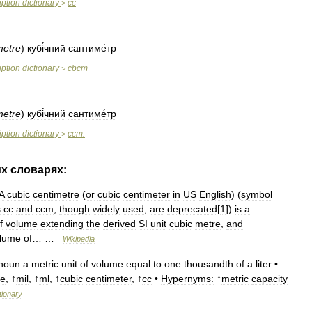
iption
dictionary
cc
>
metre
)
куб
і
́чний
сантиме́тр
iption
dictionary
cbcm
>
metre
)
куб
і
́чний
сантиме́тр
iption
dictionary
ccm
.
>
их
словарях:
A
cubic
centimetre
(
or
cubic
centimeter
in
US
English
) (
symbol
s
cc
and
ccm
,
though
widely
used
,
are
deprecated
[
1
])
is
a
f
volume
extending
the
derived
SI
unit
cubic
metre
,
and
lume
of
… …
Wikipedia
noun
a
metric
unit
of
volume
equal
to
one
thousandth
of
a
liter
•
re
, ↑
mil
, ↑
ml
, ↑
cubic
centimeter
, ↑
cc
•
Hypernyms:
↑
metric
capacity
tionary