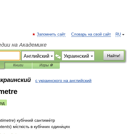
Запомнить сайт
Словарь на свой сайт
RU
едии на Академике
Найти!
Книги
Игры ⚽
украинский
с украинского на английский
metre
од
ntimetre
)
куб
і
́чний
сантиме́тр
ntents
)
м
і
́стк
і
сть
в
куб
і
́чних
одини́цях