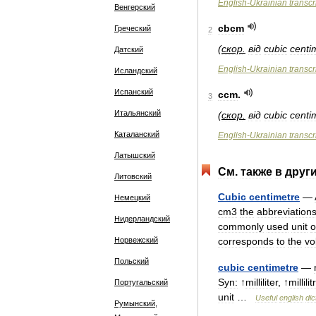
English
-
Ukrainian
transcr
Венгерский
cbcm
Греческий
2
(
скор
.
в
і
д
cubic
centi
Датский
English
-
Ukrainian
transcr
Исландский
Испанский
ccm
.
3
Итальянский
(
скор
.
в
і
д
cubic
centi
Каталанский
English
-
Ukrainian
transcr
Латышский
См
.
также
в
друг
Литовский
Cubic
centimetre
—
Немецкий
cm3
the
abbreviation
Нидерландский
commonly
used
unit
o
Норвежский
corresponds
to
the
vo
Польский
cubic
centimetre
—
Syn:
↑
milliliter
, ↑
millilit
Португальский
unit
…
Useful
english
dic
Румынский,