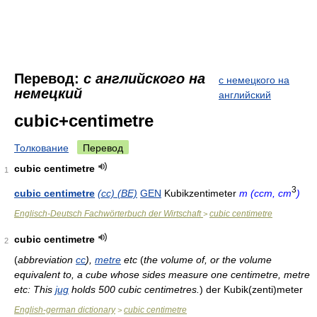
Перевод:
с английского на
с немецкого на
немецкий
английский
cubic+centimetre
Толкование
Перевод
cubic centimetre
1
3
cubic centimetre
(cc) (BE)
GEN
Kubikzentimeter
m (ccm, cm
)
Englisch-Deutsch Fachwörterbuch der Wirtschaft
cubic centimetre
>
cubic centimetre
2
(
abbreviation
cc
),
metre
etc
(
the volume of, or the volume
equivalent to, a cube whose sides measure one centimetre, metre
etc: This
jug
holds 500 cubic centimetres.
)
der Kubik(zenti)meter
English-german dictionary
cubic centimetre
>