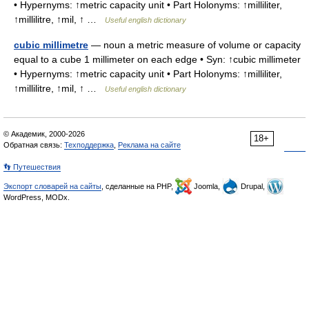
• Hypernyms: ↑metric capacity unit • Part Holonyms: ↑milliliter,
↑millilitre, ↑mil, ↑ …
Useful english dictionary
cubic millimetre
— noun a metric measure of volume or capacity
equal to a cube 1 millimeter on each edge • Syn: ↑cubic millimeter
• Hypernyms: ↑metric capacity unit • Part Holonyms: ↑milliliter,
↑millilitre, ↑mil, ↑ …
Useful english dictionary
© Академик, 2000-2026
18+
Обратная связь:
Техподдержка
,
Реклама на сайте
👣 Путешествия
Экспорт словарей на сайты
, сделанные на PHP,
Joomla,
Drupal,
WordPress, MODx.