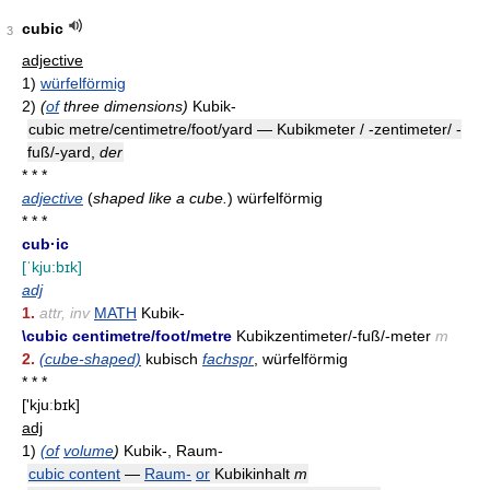
cubic
3
adjective
1)
würfelförmig
2)
(
of
three dimensions)
Kubik-
cubic metre/centimetre/foot/yard — Kubikmeter / -zentimeter/ -
fuß/-yard,
der
* * *
adjective
(
shaped like a cube.
)
würfelförmig
* * *
cub·ic
[ˈkju:bɪk]
adj
1.
attr, inv
MATH
Kubik-
\cubic centimetre/foot/metre
Kubikzentimeter/-fuß/-meter
m
2.
(cube-shaped)
kubisch
fachspr
, würfelförmig
* * *
['kjuːbɪk]
adj
1)
(of
volume
)
Kubik-, Raum-
cubic content
—
Raum-
or
Kubikinhalt
m