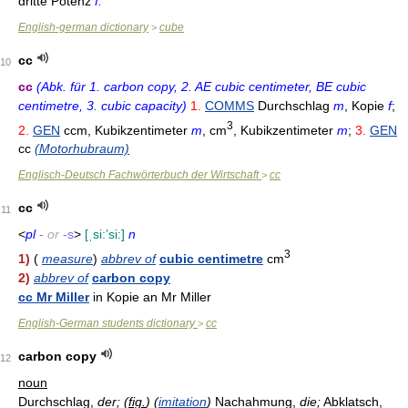
dritte Potenz
f.
English-german dictionary
cube
>
cc
10
cc
(Abk. für 1. carbon copy, 2. AE cubic centimeter, BE cubic
centimetre, 3. cubic capacity)
1.
COMMS
Durchschlag
m
, Kopie
f
;
3
2.
GEN
ccm, Kubikzentimeter
m
, cm
, Kubikzentimeter
m
;
3.
GEN
cc
(Motorhubraum)
Englisch-Deutsch Fachwörterbuch der Wirtschaft
cc
>
cc
11
<
pl
-
or
-s
>
[ˌsi:ʼsi:]
n
3
1)
(
measure
)
abbrev of
cubic centimetre
cm
2)
abbrev of
carbon copy
cc Mr Miller
in Kopie an Mr Miller
English-German students dictionary
cc
>
carbon copy
12
noun
Durchschlag,
der;
(
fig.
)
(
imitation
)
Nachahmung,
die;
Abklatsch,