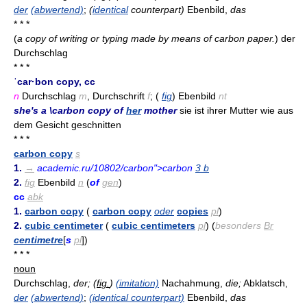
der
(abwertend)
;
(
identical
counterpart)
Ebenbild,
das
* * *
(
a copy of writing or typing made by means of carbon paper.
)
der
Durchschlag
* * *
ˈcar·bon copy, cc
n
Durchschlag
m
, Durchschrift
f
; (
fig
) Ebenbild
nt
she's a \carbon copy of
her
mother
sie ist ihrer Mutter wie aus
dem Gesicht geschnitten
* * *
carbon copy
s
1.
→
academic.ru/10802/carbon">carbon
3 b
2.
fig
Ebenbild
n
(
of
gen
)
cc
abk
1.
carbon copy
(
carbon copy
oder
copies
pl
)
2.
cubic centimeter
(
cubic centimeters
pl
) (
besonders
Br
centimetre
[
s
pl
])
* * *
noun
Durchschlag,
der;
(
fig.
)
(imitation)
Nachahmung,
die;
Abklatsch,
der
(abwertend)
;
(identical counterpart)
Ebenbild,
das