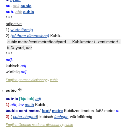
cu.
abk
cubic
cub.
abk
cubic
* * *
adjective
1)
würfelförmig
2)
(of three dimensions)
Kubik-
cubic metre/centimetre/foot/yard — Kubikmeter / -zentimeter/ -
fuß/-yard,
der
* * *
adj.
kubisch
adj.
würfelig
adj.
English-german dictionary
cubic
>
cubic
4
cub·ic
[ʼkju:bɪk]
adj
1)
attr, inv
math
Kubik-;
\cubic centimetre
/
foot
/
metre
Kubikzentimeter/-fuß/-meter
m
2)
(
cube-shaped
) kubisch
fachspr
, würfelförmig
English-German students dictionary
cubic
>