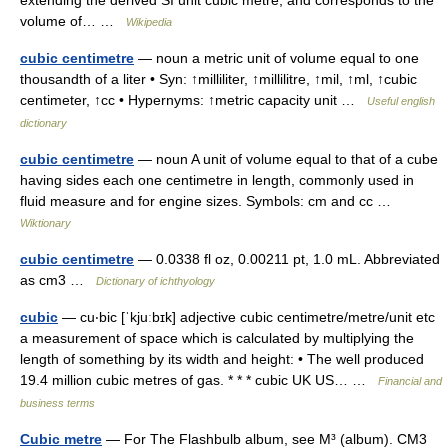
volume of… …
Wikipedia
cubic centimetre
— noun a metric unit of volume equal to one
thousandth of a liter • Syn: ↑milliliter, ↑millilitre, ↑mil, ↑ml, ↑cubic
centimeter, ↑cc • Hypernyms: ↑metric capacity unit …
Useful english
dictionary
cubic centimetre
— noun A unit of volume equal to that of a cube
having sides each one centimetre in length, commonly used in
fluid measure and for engine sizes. Symbols: cm and cc …
Wiktionary
cubic centimetre
— 0.0338 fl oz, 0.00211 pt, 1.0 mL. Abbreviated
as cm3 …
Dictionary of ichthyology
cubic
— cu‧bic [ˈkjuːbɪk] adjective cubic centimetre/​metre/​unit etc
a measurement of space which is calculated by multiplying the
length of something by its width and height: • The well produced
19.4 million cubic metres of gas. * * * cubic UK US… …
Financial and
business terms
Cubic metre
— For The Flashbulb album, see M³ (album). CM3