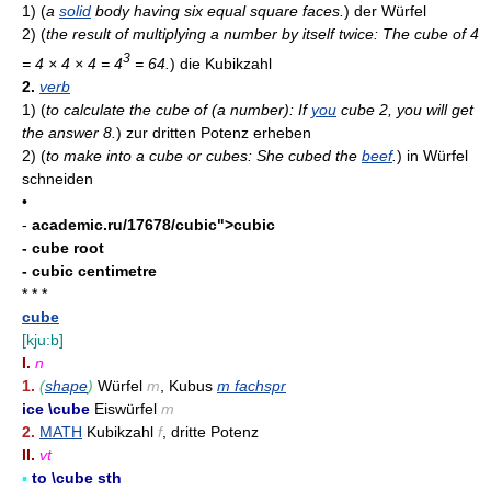
1)
(
a
solid
body having six equal square faces.
)
der Würfel
2)
(
the result of multiplying a number by itself twice: The cube of 4
3
= 4 × 4 × 4 = 4
= 64.
)
die Kubikzahl
2.
verb
1)
(
to calculate the cube of (a number): If
you
cube 2, you will get
the answer 8.
)
zur dritten Potenz erheben
2)
(
to make into a cube or cubes: She cubed the
beef
.
)
in Würfel
schneiden
•
-
academic.ru/17678/cubic">cubic
- cube root
- cubic centimetre
* * *
cube
[kju:b]
I.
n
1.
(
shape
)
Würfel
m
, Kubus
m fachspr
ice \cube
Eiswürfel
m
2.
MATH
Kubikzahl
f
, dritte Potenz
II.
vt
▪
to \cube sth