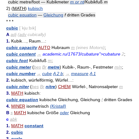
cubic metre/foot — Kubikmeter
m or nt
/Kubikfuß
m
2)
(
MATH
)
kubisch
cubic equation
—
Gleichung
f
dritten Grades
* * *
cubic
[ˈkjuːbık]
A
adj
(
adv
cubically)
1.
Kubik…, Raum…:
cubic capacity
AUTO
Hubraum
m
(eines Motors)
;
cubic content
→
academic.ru/17673/cubature">cubature
2
;
cubic foot
Kubikfuß
m
;
cubic meter
(
bes
Br
metre
) Kubik-, Raum-, Festmeter
m/n
;
cubic number
→
cube
A 2 b
;
→
measure
A 1
2.
kubisch, würfelförmig, Würfel…:
cubic niter
(
bes
Br
nitre
)
CHEM
Würfel-, Natronsalpeter
m
3.
MATH
kubisch:
cubic equation
kubische Gleichung, Gleichung
f
dritten Grades
4.
MINER
isometrisch
(Kristall)
B
s
MATH
kubische Größe
oder
Gleichung
c
abk
1.
MATH
constant
2.
cubic
3.
cycle