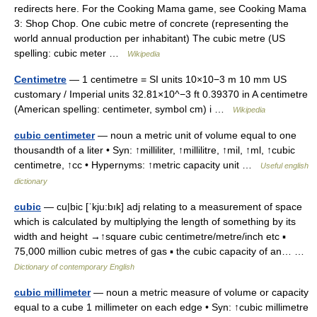
redirects here. For the Cooking Mama game, see Cooking Mama
3: Shop Chop. One cubic metre of concrete (representing the
world annual production per inhabitant) The cubic metre (US
spelling: cubic meter …
Wikipedia
Centimetre
— 1 centimetre = SI units 10×10−3 m 10 mm US
customary / Imperial units 32.81×10^−3 ft 0.39370 in A centimetre
(American spelling: centimeter, symbol cm) i …
Wikipedia
cubic centimeter
— noun a metric unit of volume equal to one
thousandth of a liter • Syn: ↑milliliter, ↑millilitre, ↑mil, ↑ml, ↑cubic
centimetre, ↑cc • Hypernyms: ↑metric capacity unit …
Useful english
dictionary
cubic
— cu|bic [ˈkju:bık] adj relating to a measurement of space
which is calculated by multiplying the length of something by its
width and height →↑square cubic centimetre/metre/inch etc ▪
75,000 million cubic metres of gas ▪ the cubic capacity of an… …
Dictionary of contemporary English
cubic millimeter
— noun a metric measure of volume or capacity
equal to a cube 1 millimeter on each edge • Syn: ↑cubic millimetre