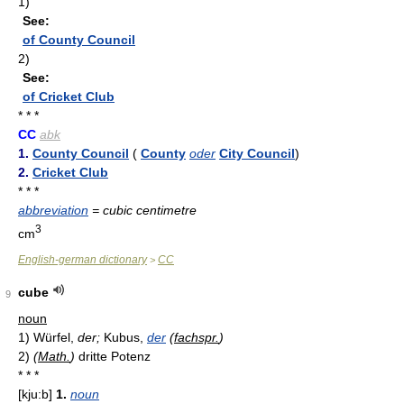
1)
See:
of County Council
2)
See:
of Cricket Club
* * *
CC
abk
1.
County Council
(
County
oder
City Council
)
2.
Cricket Club
* * *
abbreviation
= cubic centimetre
3
cm
English-german dictionary
CC
>
cube
9
noun
1)
Würfel,
der;
Kubus,
der
(
fachspr.
)
2)
(
Math.
)
dritte Potenz
* * *
[kju:b]
1.
noun