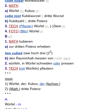
cube sugar
Würfelzucker
m
2.
MATH
a)
Würfel
m
, Kubus
m
:
cube root
Kubikwurzel
f
, dritte Wurzel
b)
Kubikzahl
f
, dritte Potenz
3.
TECH
(Pflaster)
Würfel
m
, (-)Stein
m
4.
FOTO
(Blitz)
Würfel
m
B
v/t
1.
MATH
kubieren:
a)
zur dritten Potenz erheben:
3
two cubed
zwei hoch drei (2
)
b)
den Rauminhalt messen von
(oder
gen
)
2.
würfeln, in Würfel schneiden
oder
pressen
3.
TECH
(
mit
Würfeln) pflastern
* * *
noun
1)
Würfel,
der;
Kubus,
der
(
fachspr.
)
2)
(
Math.
)
dritte Potenz
* * *
n.
Würfel
-
m.