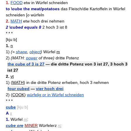
1.
FOOD
etw in Würfel schneiden
to \cube the meat/potatoes
das Fleisch/die Kartoffeln in Würfel
schneiden [
o
würfeln
2.
MATH
etw hoch drei nehmen
2 \cubed equals 8
2 hoch 3 ist 8
* * *
[kjuːb]
1.
n
1)
(=
shape
,
object
)
Würfel
m
2)
(MATH:
power
of three)
dritte Potenz
the cube of 3 is 27
— die dritte Potenz von 3 ist 27, 3 hoch 3
ist 27
2.
vt
1)
(
MATH
)
in die dritte Potenz erheben, hoch 3 nehmen
four cubed
—
vier hoch drei
2)
(
COOK
)
würfelig or in Würfel schneiden
* * *
cube
[kjuːb]
A
s
1.
Würfel
m
:
cube ore
MINER
Würfelerz
n
;