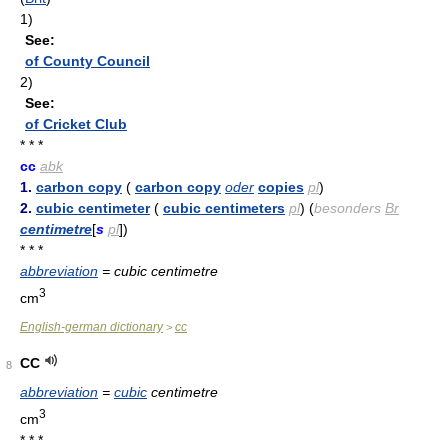
1)
See:
of County Council
2)
See:
of Cricket Club
* * *
cc
abk
1.
carbon copy
(
carbon copy
oder
copies
pl
)
2.
cubic centimeter
(
cubic centimeters
pl
) (
besonders
Br
centimetre
[
s
pl
])
* * *
abbreviation
= cubic centimetre
3
cm
English-german dictionary
cc
>
CC
8
abbreviation
=
cubic
centimetre
3
cm
* * *