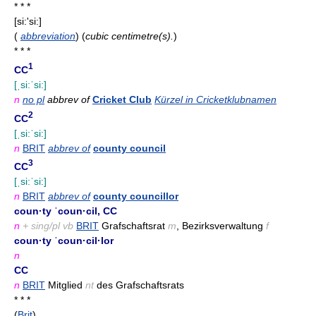
* * *
[si:'si:]
(
abbreviation
)
(
cubic centimetre(s).
)
* * *
1
CC
[ˌsi:ˈsi:]
n
no pl
abbrev of
Cricket Club
Kürzel in Cricketklubnamen
2
CC
[ˌsi:ˈsi:]
n
BRIT
abbrev of
county council
3
CC
[ˌsi:ˈsi:]
n
BRIT
abbrev of
county councillor
coun·ty ˈcoun·cil, CC
n
+ sing/pl vb
BRIT
Grafschaftsrat
m
, Bezirksverwaltung
f
coun·ty ˈcoun·cil·lor
n
CC
n
BRIT
Mitglied
nt
des Grafschaftsrats
* * *
(
Brit
)