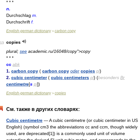
* * *
n.
Durchschlag
m.
Durchschrift
f.
English-german dictionary
carbon copy
>
copies
13
plural;
see
academic.ru/16048/copy">copy
* * *
cc
abk
1.
carbon copy
(
carbon copy
oder
copies
pl
)
2.
cubic centimeter
(
cubic centimeters
pl
) (
besonders
Br
centimetre
[
s
pl
])
English-german dictionary
copies
>
См. также в других словарях:
Cubic centimetre
— A cubic centimetre (or cubic centimeter in US
English) (symbol cm3 the abbreviations cc and ccm, though widely
used, are deprecated[1]) is a commonly used unit of volume
extending the derived SI unit cubic metre, and corresponds to the