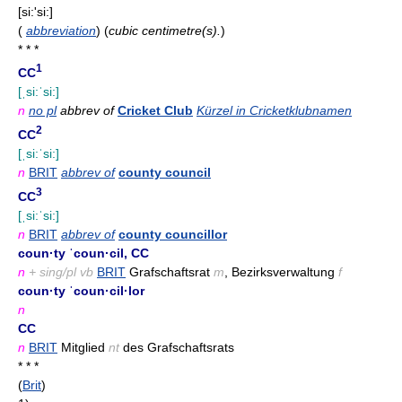
[si:'si:]
(
abbreviation
)
(
cubic centimetre(s).
)
* * *
1
CC
[ˌsi:ˈsi:]
n
no pl
abbrev of
Cricket Club
Kürzel in Cricketklubnamen
2
CC
[ˌsi:ˈsi:]
n
BRIT
abbrev of
county council
3
CC
[ˌsi:ˈsi:]
n
BRIT
abbrev of
county councillor
coun·ty ˈcoun·cil, CC
n
+ sing/pl vb
BRIT
Grafschaftsrat
m
, Bezirksverwaltung
f
coun·ty ˈcoun·cil·lor
n
CC
n
BRIT
Mitglied
nt
des Grafschaftsrats
* * *
(
Brit
)