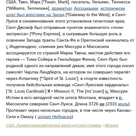
США; Твен, Марк
[*Twain, Mark],
писатель; Уильямс, Теннесси
[*Williams, Tennessee],
драматург
.
Ассоциации
:
исторически
штат был воротами на Запад
[*Gateway to the West],
в Сент-
Луисе в ознаменование этого установлена гигантская арка;
Сент-Джозеф был отправным пунктом знаменитого «пони-
экспресса»
[*Pony Express],
а сыгравшие большую роль в
освоении Запада тракты Санта-Фе и Орегонский начинались от
г.
Индепенденс; слияние рек Миссури и Миссисипи
ассоциируется со страной Марка Твена, местом действия его
героев — Тома Сойера и Гекльберри Финна; Сент-Луис был
родиной одного из направлений джаза; имя этого города носил
самолёт Чарлза Линдберга, на котором он совершил перелёт
через Атлантику
[*‘Spirit of St. Louis’];
в спорте известность
получила бейсбольная команда «Сент-Луисские кардиналы»
[‘St. Louis Cardinals’]
II
• Missouri II, The [mɪˊzuǝrɪ]
р.
Миссури.
Истоки в юго-западной части штата Монтана, впадает в
р.
Миссисипи севернее Сент-Луиса. Длина
3726
км
(2315
миль
).
Протекает через несколько городов, в том числе через Канзас-
Сити и Омаху
(
штат Небраска
)
США. Лингвострановедческий англо-русский словарь
Missouri
>