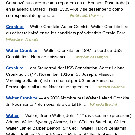
Comenzó su carrera como reportero en el Houston Post, trabajó
en la agencia United Press (1939–48) y se desempeñó como
corresponsal de guerra en… …
Enciclopedia Universal
Cronkite
— Walter Cronkite Walter Cronkite Walter Cronkite lors
du débat télévisé entre les candidats présidentiels Gerald Ford …
Wikipédia en Français
Walter Cronkite
— Walter Cronkite, en 1997, à bord du USS
Constitution. Nom de naissance …
Wikipédia en Français
Cronkite
— am Steuerrad der USS Constitution Walter Leland
Cronkite, Jr. (* 4. November 1916 in St. Joseph, Missouri,
Vereinigte Staaten) ist ein ehemaliger US amerikanischer
Fernsehjournalist und Nachrichtensprecher …
Deutsch Wikipedia
Walter Cronkite
— en 2006 Nombre real Walter Leland Cronkite,
Jr. Nacimiento 4 de noviembre de 1916 …
Wikipedia Español
Walter
— Walter, Bruno Walter, John * * * (as used in expressions)
Adams, Walter S(ydney) Alvarez, Luis W(alter) Bagehot, Walter
Walter Lanier Barber Beaton, Sir Cecil (Walter Hardy) Benjamin,
Walter Brattain, Walter H(ouser) Richard Walter Jenkins, Jr.… …