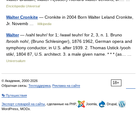
Enciclopedia Universal
Walter Cronkite
— Cronkite in 2004 Born Walter Leland Cronkite,
Jr. Novemb …
Wikipedia
Walter
— /vahl teuhr/ for 1; /wawl teuhr/ for 2, 3, n. 1. Bruno
/brooh noh/, (Bruno Schlesinger), 1876 1962, German opera and
symphony conductor, in U.S. after 1939. 2. Thomas Ustick /yooh
stik/, 1804 87, U.S. architect. 3. a male given name. * * * (as… …
Universalium
© Академик, 2000-2026
18+
Обратная связь:
Техподдержка
,
Реклама на сайте
👣 Путешествия
Экспорт словарей на сайты
, сделанные на PHP,
Joomla,
Drupal,
WordPress, MODx.