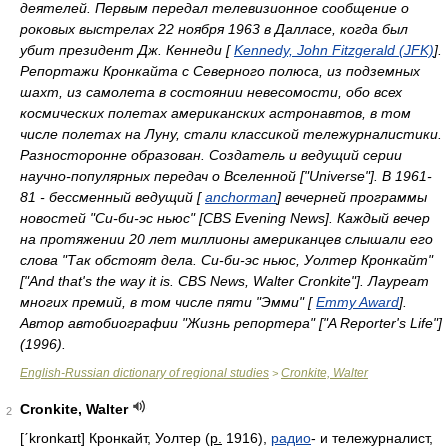
деятелей. Первым передал телевизионное сообщение о
роковых выстрелах 22 ноября 1963 в Далласе, когда был
убит президент Дж. Кеннеди [
Kennedy, John Fitzgerald (JFK)
].
Репортажи Кронкайта с Северного полюса, из подземных
шахт, из самолета в состоянии невесомости, обо всех
космических полетах американских астронавтов, в том
числе полетах на Луну, стали классикой тележурналистики.
Разносторонне образован. Создатель и ведущий серии
научно-популярных передач о Вселенной ["Universe"]. В 1961-
81 - бессменный ведущий [
anchorman
] вечерней программы
новостей "Си-би-эс ньюс" [CBS Evening News]. Каждый вечер
на протяжении 20 лет миллионы американцев слышали его
слова "Так обстоят дела. Си-би-эс ньюс, Уолтер Кронкайт"
["And that's the way it is. CBS News, Walter Cronkite"]. Лауреат
многих премий, в том числе пяти "Эмми" [
Emmy Award
].
Автор автобиографии "Жизнь репортера" ["A Reporter's Life"]
(1996).
English-Russian dictionary of regional studies
Cronkite, Walter
>
Cronkite, Walter
2
[ˊkronkaɪt]
Кронкайт, Уолтер
(
р.
1916),
радио
-
и тележурналист,