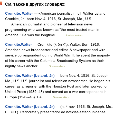
См. также в других словарях:
Cronkite, Walter
— ▪ American journalist in full Walter Leland
Cronkite, Jr. born Nov. 4, 1916, St. Joseph, Mo., U.S.
American journalist and pioneer of television news
programming who was known as “the most trusted man in
America.” He was the longtime… …
Universalium
Cronkite,Walter
— Cron·kite (krŏnʹkīt), Walter. Born 1916.
American news broadcaster and editor. A newspaper and wire
service correspondent during World War II, he spent the majority
of his career with the Columbia Broadcasting System as their
nightly news anchor… …
Universalium
Cronkite, Walter (Leland, Jr.)
— born Nov. 4, 1916, St. Joseph,
Mo., U.S. U.S. journalist and television newscaster. He began his
career as a reporter with the Houston Post and later worked for
United Press (1939–48) and served as a war correspondent in
Europe (1942–45). He… …
Universalium
Cronkite, Walter (Leland, Jr.)
— (n. 4 nov. 1916, St. Joseph, Mo.,
EE.UU.). Periodista y presentador de noticias estadounidense.