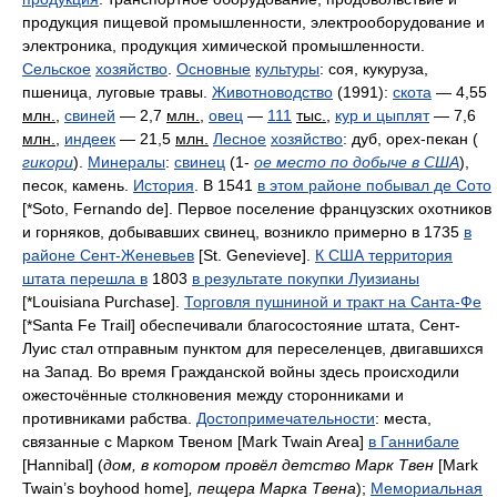
продукция пищевой промышленности, электрооборудование и
электроника, продукция химической промышленности
.
Сельское
хозяйство
.
Основные
культуры
:
соя, кукуруза,
пшеница, луговые травы
.
Животноводство
(1991):
скота
— 4,55
млн.
,
свиней
— 2,7
млн.
,
овец
—
111
тыс.
,
кур и цыплят
— 7,6
млн.
,
индеек
— 21,5
млн.
Лесное
хозяйство
:
дуб, орех-пекан
(
гикори
).
Минералы
:
свинец
(1-
ое место по добыче в США
),
песок, камень
.
История
.
В
1541
в этом районе побывал де Сото
[*Soto, Fernando de].
Первое поселение французских охотников
и горняков, добывавших свинец, возникло примерно в
1735
в
районе Сент-Женевьев
[St. Genevieve].
К США территория
штата перешла в
1803
в результате покупки Луизианы
[*Louisiana Purchase].
Торговля пушниной и тракт на Санта-Фе
[*Santa Fe Trail]
обеспечивали благосостояние штата, Сент-
Луис стал отправным пунктом для переселенцев, двигавшихся
на Запад. Во время Гражданской войны здесь происходили
ожесточённые столкновения между сторонниками и
противниками рабства
.
Достопримечательности
:
места,
связанные с Марком Твеном
[Mark Twain Area]
в Ганнибале
[Hannibal] (
дом, в котором провёл детство Марк Твен
[Mark
Twain’s boyhood home]
, пещера Марка Твена
);
Мемориальная