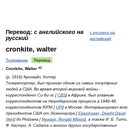
Перевод:
с английского на
с русского на
русский
английский
cronkite, walter
Толкование
Перевод
Cronkite, Walter
1
(р. 1916) Кронкайт, Уолтер
Телерепортер, был признан одним из самых популярных
людей в США. Во время второй мировой войны -
корреспондент Си-би-эс [
CBS
] в Африке; был главным
корреспондентом на Нюрнбергском процессе в 1946-48,
корреспондентом ЮПИ [
UPI
] в Москве. Интервьюировал всех
президентов США от Эйзенхауэра [
Eisenhower, Dwight David
(Ike)
] до Рейгана [
Reagan, Ronald Wilson
], а также И. Б. Тито,
Ф. Кастро, А. Садата и многих других государственных