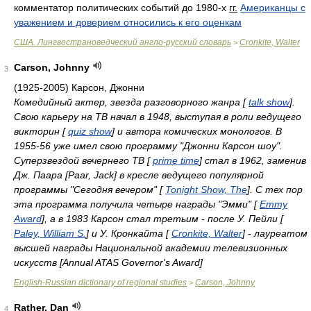
комментатор политических событий до
1980-
х
гг.
Американцы с
уважением и доверием относились к его оценкам
США. Лингвострановедческий англо-русский словарь
Cronkite, Walter
>
Carson, Johnny
3
(1925-2005) Карсон, Джонни
Комедийный актер, звезда разговорного жанра [
talk show
].
Свою карьеру на ТВ начал в 1948, выступая в роли ведущего
викторин [
quiz show
] и автора комических монологов. В
1955-56 уже имел свою программу "Джонни Карсон шоу".
Суперзвездой вечернего ТВ [
prime time
] стал в 1962, заменив
Дж. Паара [Paar, Jack] в кресле ведущего популярной
программы "Сегодня вечером" [
Tonight Show, The
]. С тех пор
эта программа получила четыре награды "Эмми" [
Emmy
Award
], а в 1983 Карсон стал третьим - после У. Пейли [
Paley, William S.
] и У. Кронкайта [
Cronkite, Walter
] - лауреатом
высшей награды Национальной академии телевизионных
искусств [Annual ATAS Governor's Award]
English-Russian dictionary of regional studies
Carson, Johnny
>
Rather, Dan
4