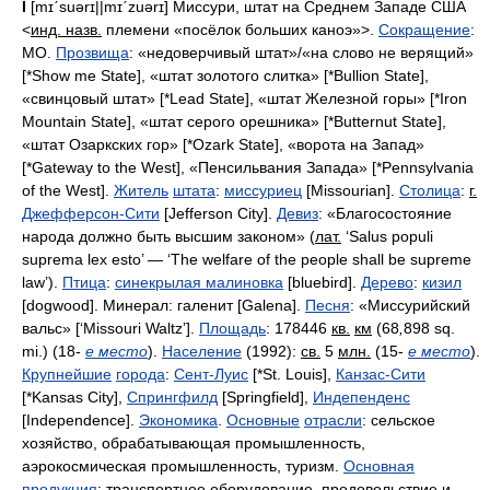
I
[mɪˊsuǝrɪ||mɪˊzuǝrɪ]
Миссури, штат на Среднем Западе США
<
инд. назв.
племени «посёлок больших каноэ»
>.
Сокращение
:
MO.
Прозвища
:
«недоверчивый штат»/«на слово не верящий»
[*Show me State],
«штат золотого слитка»
[*Bullion State],
«свинцовый штат»
[*Lead State],
«штат Железной горы»
[*Iron
Mountain State],
«штат серого орешника»
[*Butternut State],
«штат Озаркских гор»
[*Ozark State],
«ворота на Запад»
[*Gateway to the West],
«Пенсильвания Запада»
[*Pennsylvania
of the West].
Житель
штата
:
миссуриец
[Missourian].
Столица
:
г.
Джефферсон-Сити
[Jefferson City].
Девиз
:
«Благосостояние
народа должно быть высшим законом»
(
лат.
‘Salus populi
suprema lex esto’
—
‘The welfare of the people shall be supreme
law’).
Птица
:
синекрылая малиновка
[bluebird].
Дерево
:
кизил
[dogwood].
Минерал: галенит
[Galena].
Песня
:
«Миссурийский
вальс»
[‘Missouri Waltz’].
Площадь
: 178446
кв.
км
(68
,
898
sq.
mi.
) (18-
е место
).
Население
(1992):
св.
5
млн.
(15-
е место
).
Крупнейшие
города
:
Сент-Луис
[*St. Louis],
Канзас-Сити
[*Kansas City],
Спрингфилд
[Springfield],
Индепенденс
[Independence].
Экономика
.
Основные
отрасли
:
сельское
хозяйство, обрабатывающая промышленность,
аэрокосмическая промышленность, туризм
.
Основная
продукция
:
транспортное оборудование, продовольствие и