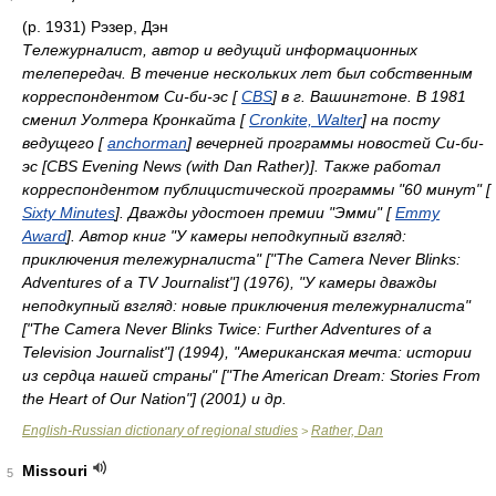
(р. 1931) Рэзер, Дэн
Тележурналист, автор и ведущий информационных
телепередач. В течение нескольких лет был собственным
корреспондентом Си-би-эс [
CBS
] в г. Вашингтоне. В 1981
сменил Уолтера Кронкайта [
Cronkite, Walter
] на посту
ведущего [
anchorman
] вечерней программы новостей Си-би-
эс [CBS Evening News (with Dan Rather)]. Также работал
корреспондентом публицистической программы "60 минут" [
Sixty Minutes
]. Дважды удостоен премии "Эмми" [
Emmy
Award
]. Автор книг "У камеры неподкупный взгляд:
приключения тележурналиста" ["The Camera Never Blinks:
Adventures of a TV Journalist"] (1976), "У камеры дважды
неподкупный взгляд: новые приключения тележурналиста"
["The Camera Never Blinks Twice: Further Adventures of a
Television Journalist"] (1994), "Американская мечта: истории
из сердца нашей страны" ["The American Dream: Stories From
the Heart of Our Nation"] (2001) и др.
English-Russian dictionary of regional studies
Rather, Dan
>
Missouri
5