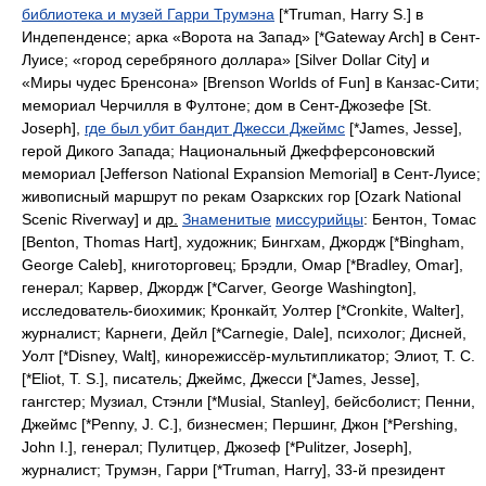
библиотека и музей Гарри Трумэна
[*Truman, Harry S.]
в
Индепенденсе; арка «Ворота на Запад»
[*Gateway Arch]
в Сент-
Луисе; «город серебряного доллара»
[Silver Dollar City]
и
«Миры чудес Бренсона»
[Brenson Worlds of Fun]
в Канзас-Сити;
мемориал Черчилля в Фултоне; дом в Сент-Джозефе
[St.
Joseph],
где был убит бандит Джесси Джеймс
[*James, Jesse],
герой Дикого Запада; Национальный Джефферсоновский
мемориал
[Jefferson National Expansion Memorial]
в Сент-Луисе;
живописный маршрут по рекам Озаркских гор
[Ozark National
Scenic Riverway]
и
др.
Знаменитые
миссурийцы
:
Бентон, Томас
[Benton, Thomas Hart],
художник; Бингхам, Джордж
[*Bingham,
George Caleb],
книготорговец; Брэдли, Омар
[*Bradley, Omar],
генерал; Карвер, Джордж
[*Carver, George Washington],
исследователь-биохимик; Кронкайт, Уолтер
[*Cronkite, Walter],
журналист; Карнеги, Дейл
[*Carnegie, Dale],
психолог; Дисней,
Уолт
[*Disney, Walt],
кинорежиссёр-мультипликатор; Элиот, Т. С
.
[*Eliot, T. S.],
писатель; Джеймс, Джесси
[*James, Jesse],
гангстер; Музиал, Стэнли
[*Musial, Stanley],
бейсболист; Пенни,
Джеймс
[*Penny, J. C.],
бизнесмен; Першинг, Джон
[*Pershing,
John I.],
генерал; Пулитцер, Джозеф
[*Pulitzer, Joseph],
журналист; Трумэн, Гарри
[*Truman, Harry], 33-
й президент