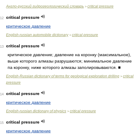
Англо-русский гидрогеологический словарь
critical pressure
>
critical pressure
12
критическое давление
English-russian automobile dictionary
critical pressure
>
critical pressure
13
критическое давление; давление на коронку (максимальное),
выше которого алмазы разрушаются; минимальное давление
па коронку, ниже которого алмазы заполировываются. ■
English-Russian dictionary of terms for geological exploration drilling
critical
>
pressure
critical pressure
14
критическое давление
English-russian dictionary of physics
critical pressure
>
critical pressure
15
критическое давление