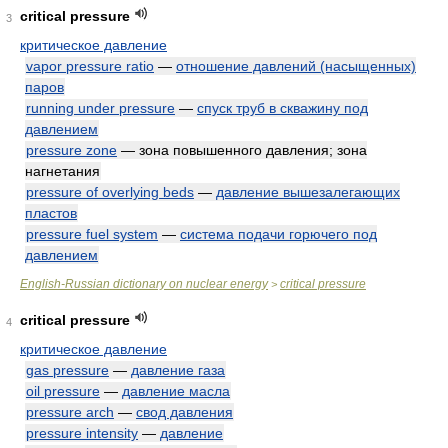
critical pressure
3
критическое давление
vapor pressure ratio
—
отношение давлений (насыщенных)
паров
running under pressure
—
спуск труб в скважину под
давлением
pressure zone
— зона повышенного давления; зона
нагнетания
pressure of overlying beds
—
давление вышезалегающих
пластов
pressure fuel system
—
система подачи горючего под
давлением
English-Russian dictionary on nuclear energy
critical pressure
>
critical pressure
4
критическое давление
gas pressure
—
давление газа
oil pressure
—
давление масла
pressure arch
—
свод давления
pressure intensity
—
давление