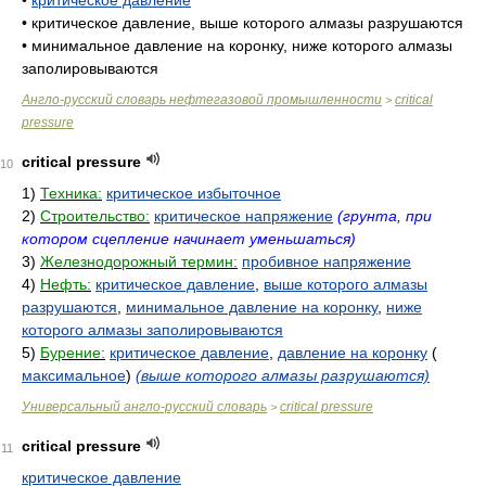
•
критическое давление, выше которого алмазы разрушаются
•
минимальное давление на коронку, ниже которого алмазы
заполировываются
Англо-русский словарь нефтегазовой промышленности
critical
>
pressure
critical pressure
10
1)
Техника:
критическое избыточное
2)
Строительство:
критическое напряжение
(грунта, при
котором сцепление начинает уменьшаться)
3)
Железнодорожный термин:
пробивное напряжение
4)
Нефть:
критическое давление
,
выше которого алмазы
разрушаются
,
минимальное давление на коронку
,
ниже
которого алмазы заполировываются
5)
Бурение:
критическое давление
,
давление на коронку
(
максимальное
)
(выше которого алмазы разрушаются)
Универсальный англо-русский словарь
critical pressure
>
critical pressure
11
критическое давление