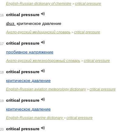
English-Russian dictionary of chemistre
critical pressure
>
critical pressure
16
физ.
критическое давление
Англо-русский медицинский словарь
critical pressure
>
critical pressure
17
пробивное напряжение
Англо-русский железнодорожный словарь
critical pressure
>
critical pressure
18
критическое давление
English-Russian aviation meteorology dictionary
critical pressure
>
critical pressure
19
критическое давление
English-Russian marine dictionary
critical pressure
>
critical pressure
20