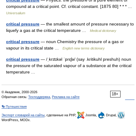
compound at a critical point. Cf. critical constant. [1875 80] * * * …
Universalium
critical pressure
— the smallest amount of pressure necessary to
liquefy a gas at the critical temperature …
Medical dictionary
critical pressure
— noun Chemistry the pressure of a gas or
vapour in its critical state …
English new terms dictionary
critical pressure
— /ˌkrɪtɪkəl ˈprɛʃə/ (say .kritikuhl preshuh) noun
the pressure of the saturated vapour of a substance at the critical
temperature …
© Академик, 2000-2026
18+
Обратная связь:
Техподдержка
,
Реклама на сайте
👣 Путешествия
Экспорт словарей на сайты
, сделанные на PHP,
Joomla,
Drupal,
WordPress, MODx.