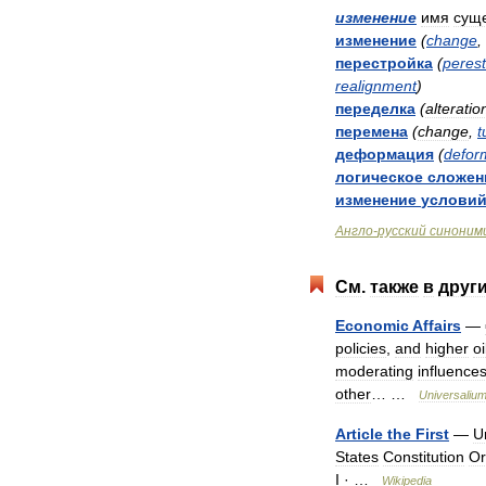
изменение
имя
суще
изменение
(
change
,
перестройка
(
perest
realignment
)
переделка
(
alteratio
перемена
(
change
,
t
деформация
(
defor
логическое
сложен
изменение
услови
Англо
-
русский
синоним
См
.
также
в
друг
Economic
Affairs
—
policies
,
and
higher
oi
moderating
influence
other
… …
Universaliu
Article
the
First
—
U
States
Constitution
Or
I
· …
Wikipedia