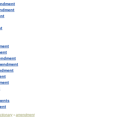
ndment
ndment
nt
t
ment
ent
endment
mendment
ndment
ent
ment
t
ents
ent
ictionary
amendment
>