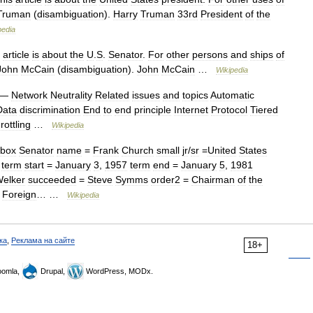
Truman
(
disambiguation
).
Harry
Truman
33rd
President
of
the
pedia
article
is
about
the
U
.
S
.
Senator
.
For
other
persons
and
ships
of
John
McCain
(
disambiguation
).
John
McCain
…
Wikipedia
—
Network
Neutrality
Related
issues
and
topics
Automatic
Data
discrimination
End
to
end
principle
Internet
Protocol
Tiered
rottling
…
Wikipedia
obox
Senator
name
=
Frank
Church
small
jr
/
sr
=
United
States
term
start
=
January
3
,
1957
term
end
=
January
5
,
1981
elker
succeeded
=
Steve
Symms
order2
=
Chairman
of
the
Foreign
… …
Wikipedia
ка
,
Реклама на сайте
18+
omla,
Drupal,
WordPress, MODx.