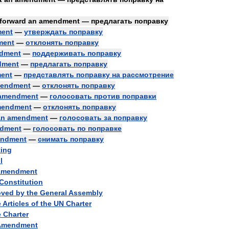
forward
an
amendment
—
предлагать
поправку
ent
—
утверждать
поправку
ment
—
отклонять
поправку
dment
—
поддерживать
поправку
dment
—
предлагать
поправку
ent
—
представлять
поправку
на
рассмотрение
endment
—
отклонять
поправку
amendment
—
голосовать
против
поправки
endment
—
отклонять
поправку
an
amendment
—
голосовать
за
поправку
dment
—
голосовать
по
поправке
ndment
—
снимать
поправку
ting
l
amendment
Constitution
oved
by
the
General
Assembly
e
Articles
of
the
UN
Charter
e
Charter
Amendment