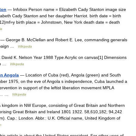
ton
—
Infobox
Person
name
=
Elizabeth
Cady
Stanton
image
size
zabeth
Cady
Stanton
and
her
daughter
Harriot
.
birth
date
=
birth
12
|
mf
=
y
birth
place
=
Johnstown
,
New
York
death
date
=
death
ia
—
George
B
.
McClellan
and
Robert
E
.
Lee
,
commanding
generals
aign
…
Wikipedia
t
David
K
.
Nelson
Year
1988
Type
Acrylic
on
canvas
[
1
]
Dimensions
n
…
Wikipedia
in
Angola
—
Location
of
Cuba
(
red
),
Angola
(
green
)
and
South
ber
1975
,
on
the
eve
of
Angola
s
independence
,
Cuba
launched
a
tervention
in
support
of
the
leftist
liberation
movement
MPLA
… …
Wikipedia
a
kingdom
in
NW
Europe
,
consisting
of
Great
Britain
and
Northern
rising
Great
Britain
and
Ireland
1801
1922
.
58
,
610
,
182
;
94
,
242
km
).
Cap
.
:
London
.
Abbr
.
:
U
.
K
.
Official
name
,
United
Kingdom
of
m
his
article
is
about
the
United
States
president
.
For
other
uses
of