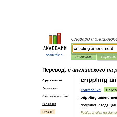
Словари и энциклоп
academic.ru
Толкования
Переводы
Перевод:
с английского на 
crippling 
С русского на:
Английский
Толкование
Перев
С английского на:
crippling
amendmen
1
Все языки
поправка
,
сводящая
Русский
Politics
english
-
russian
d