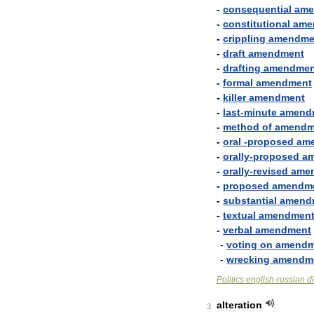
-
consequential
ame
-
constitutional
ame
-
crippling
amendme
-
draft
amendment
-
drafting
amendmen
-
formal
amendment
-
killer
amendment
-
last
-
minute
amend
-
method
of
amendm
-
oral
-
proposed
am
-
orally
-
proposed
a
-
orally
-
revised
ame
-
proposed
amendm
-
substantial
amend
-
textual
amendmen
-
verbal
amendment
-
voting
on
amendm
-
wrecking
amendm
Politics
english
-
russian
d
alteration
3