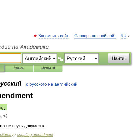
Запомнить сайт
Словарь на свой сайт
RU
едии на Академике
Найти!
Книги
Игры ⚽
русский
с русского на английский
amendment
од
t
на
нет
суть
документа
ictionary
crippling
amendment
>