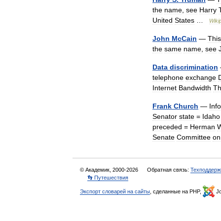
the
name
,
see
Harry
United
States
…
Wiki
John
McCain
—
This
the
same
name
,
see
Data
discrimination
telephone
exchange
Internet
Bandwidth
Th
Frank
Church
—
Inf
Senator
state
=
Idaho
preceded
=
Herman
W
Senate
Committee
on
© Академик, 2000-2026
Обратная связь:
Техподдерж
👣 Путешествия
Экспорт словарей на сайты
, сделанные на PHP,
Jo