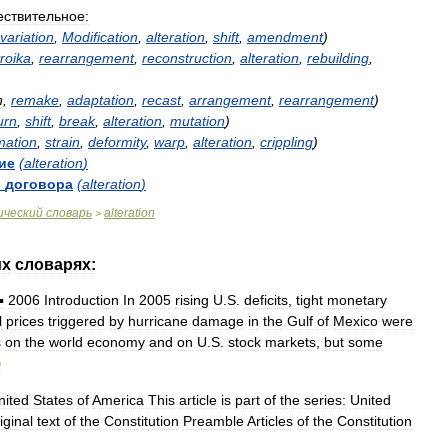
ствительное:
variation
,
Modification
,
alteration
,
shift
,
amendment
)
roika
,
rearrangement
,
reconstruction
,
alteration
,
rebuilding
,
n
,
remake
,
adaptation
,
recast
,
arrangement
,
rearrangement
)
urn
,
shift
,
break
,
alteration
,
mutation
)
mation
,
strain
,
deformity
,
warp
,
alteration
,
crippling
)
ие
(
alteration
)
й
договора
(
alteration
)
ический
словарь
alteration
>
их
словарях:
▪
2006
Introduction
In
2005
rising
U
.
S
.
deficits
,
tight
monetary
l
prices
triggered
by
hurricane
damage
in
the
Gulf
of
Mexico
were
s
on
the
world
economy
and
on
U
.
S
.
stock
markets
,
but
some
m
nited
States
of
America
This
article
is
part
of
the
series:
United
iginal
text
of
the
Constitution
Preamble
Articles
of
the
Constitution