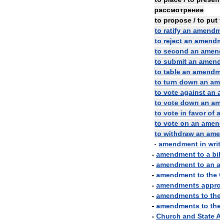
рассмотрение
to
propose
/
to
put
to
ratify
an
amendm
to
reject
an
amend
to
second
an
amen
to
submit
an
amen
to
table
an
amendm
to
turn
down
an
am
to
vote
against
an
to
vote
down
an
am
to
vote
in
favor
of
to
vote
on
an
amen
to
withdraw
an
ame
-
amendment
in
wri
-
amendment
to
a
bil
-
amendment
to
an
-
amendment
to
the
-
amendments
appr
-
amendments
to
th
-
amendments
to
th
-
Church
and
State