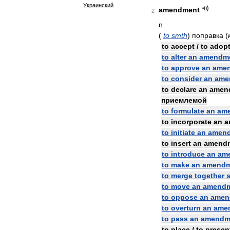
Украинский
amendment
2
n
(
to
smth
)
поправка
(
to
accept
/
to
adop
to
alter
an
amendm
to
approve
an
ame
to
consider
an
ame
to
declare
an
amen
приемлемой
to
formulate
an
am
to
incorporate
an
a
to
initiate
an
amen
to
insert
an
amend
to
introduce
an
am
to
make
an
amendm
to
merge
together
s
to
move
an
amend
to
oppose
an
amen
to
overturn
an
ame
to
pass
an
amendm
to
place
/
to
presen