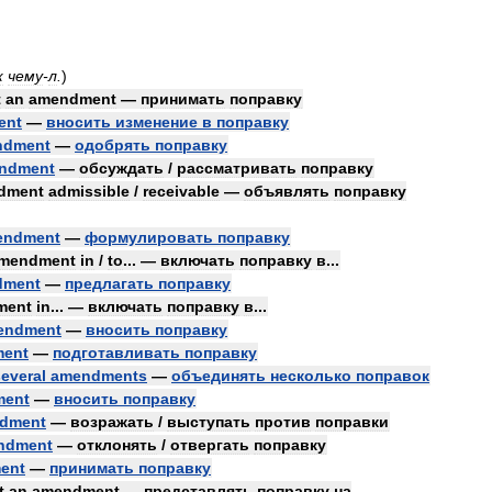
к
чему
-
л
.
)
t
an
amendment
—
принимать
поправку
ent
—
вносить
изменение
в
поправку
ndment
—
одобрять
поправку
ndment
—
обсуждать
/
рассматривать
поправку
dment
admissible
/
receivable
—
объявлять
поправку
endment
—
формулировать
поправку
mendment
in
/
to
... —
включать
поправку
в
...
dment
—
предлагать
поправку
ment
in
... —
включать
поправку
в
...
endment
—
вносить
поправку
ent
—
подготавливать
поправку
everal
amendments
—
объединять
несколько
поправок
ment
—
вносить
поправку
dment
—
возражать
/
выступать
против
поправки
ndment
—
отклонять
/
отвергать
поправку
ent
—
принимать
поправку
t
an
amendment
—
представлять
поправку
на