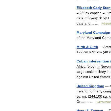
Elizabeth
Cady
Stan
=
289px
caption
=
Eli
date
|
mf
=
yes
|
1815
|
11
|
date
and
… …
Wikiped
Maryland
Campaign
of
the
Maryland
Camp
Mirth
&
Girth
—
Artis
122
cm
×
91
cm
(
48
i
Cuban
intervention
Africa
(
blue
)
In
Novem
large
scale
military
in
against
United
States
United
Kingdom
—
Ireland:
formerly
comp
sq
.
mi
. (
244
,
100
sq
.
Great
… …
Universaliu
Harry
S
.
Truman
—
T