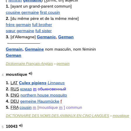
(
féminin
germaine
)
[ʒɛrmɛ̃, ɛn] adjectif
1.
[ayant un grand-parent commun]
cousine germaine
first cousin
2.
[du même père et de la même mère]
frère germain
full brother
sœur germaine
full sister
3.
[d'Allemagne]
Germanic
,
German
————————
Germain
,
Germaine
nom masculin, nom féminin
German
Dictionnaire Français-Anglais
germain
>
moustique
4
1.
LAT
Culex pipiens
Linnaeus
2.
RUS
комар
m
обыкновенный
3.
ENG
northern house mosquito
4.
DEU
gemeine Hausmücke
f
5.
FRA
cousin
m
[moustique
m
] commun
DICTIONNAIRE DES NOMS DES ANIMAUX EN CINQ LANGUES
moustique
>
10043
5