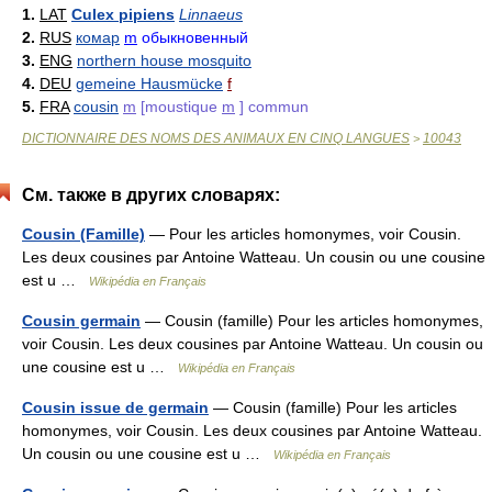
1.
LAT
Culex pipiens
Linnaeus
2.
RUS
комар
m
обыкновенный
3.
ENG
northern house mosquito
4.
DEU
gemeine Hausmücke
f
5.
FRA
cousin
m
[moustique
m
] commun
DICTIONNAIRE DES NOMS DES ANIMAUX EN CINQ LANGUES
10043
>
См. также в других словарях:
Cousin (Famille)
— Pour les articles homonymes, voir Cousin.
Les deux cousines par Antoine Watteau. Un cousin ou une cousine
est u …
Wikipédia en Français
Cousin germain
— Cousin (famille) Pour les articles homonymes,
voir Cousin. Les deux cousines par Antoine Watteau. Un cousin ou
une cousine est u …
Wikipédia en Français
Cousin issue de germain
— Cousin (famille) Pour les articles
homonymes, voir Cousin. Les deux cousines par Antoine Watteau.
Un cousin ou une cousine est u …
Wikipédia en Français