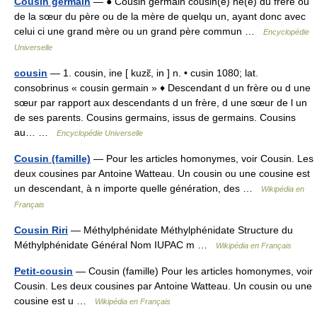
Cousin germain
— ● Cousin germain cousin(e) né(e) du frère ou
de la sœur du père ou de la mère de quelqu un, ayant donc avec
celui ci une grand mère ou un grand père commun …
Encyclopédie
Universelle
cousin
— 1. cousin, ine [ kuzɛ̃, in ] n. • cusin 1080; lat.
consobrinus « cousin germain » ♦ Descendant d un frère ou d une
sœur par rapport aux descendants d un frère, d une sœur de l un
de ses parents. Cousins germains, issus de germains. Cousins
au… …
Encyclopédie Universelle
Cousin (famille)
— Pour les articles homonymes, voir Cousin. Les
deux cousines par Antoine Watteau. Un cousin ou une cousine est
un descendant, à n importe quelle génération, des …
Wikipédia en
Français
Cousin Riri
— Méthylphénidate Méthylphénidate Structure du
Méthylphénidate Général Nom IUPAC m …
Wikipédia en Français
Petit-cousin
— Cousin (famille) Pour les articles homonymes, voir
Cousin. Les deux cousines par Antoine Watteau. Un cousin ou une
cousine est u …
Wikipédia en Français