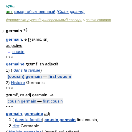
сущ.
энт.
комар обыкновенный
(Culex pipiens)
Французско-русский универсальный словарь
cousin commun
>
germain
3
germain
, e
[ʒεʀmɛ̃, εn]
adjective
→
cousin
* * *
germaine
ʒɛʀmɛ̃, ɛn
adjectif
1)
(
dans la famille
)
(cousin) germain
—
first cousin
2)
Histoire
Germanic
* * *
ʒɛʀmɛ̃, ɛn
adj
germain, -e
cousin germain
—
first cousin
* * *
germain
,
germaine
adj
1
(
dans la famille
)
cousin germain
first cousin;
2
Hist
Germanic.