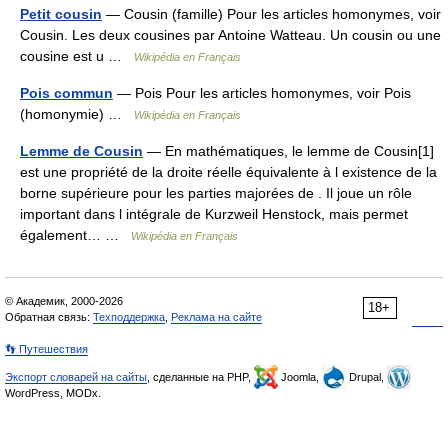
Petit cousin
— Cousin (famille) Pour les articles homonymes, voir
Cousin. Les deux cousines par Antoine Watteau. Un cousin ou une
cousine est u …
Wikipédia en Français
Pois commun
— Pois Pour les articles homonymes, voir Pois
(homonymie) …
Wikipédia en Français
Lemme de Cousin
— En mathématiques, le lemme de Cousin[1]
est une propriété de la droite réelle équivalente à l existence de la
borne supérieure pour les parties majorées de . Il joue un rôle
important dans l intégrale de Kurzweil Henstock, mais permet
également… …
Wikipédia en Français
© Академик, 2000-2026
18+
Обратная связь:
Техподдержка
,
Реклама на сайте
👣 Путешествия
Экспорт словарей на сайты
, сделанные на PHP,
Joomla,
Drupal,
WordPress, MODx.