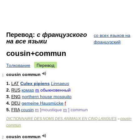
Перевод:
с французского
со всех языков на
на все языки
французский
cousin+commun
Толкование
Перевод
cousin commun
1
1.
LAT
Culex pipiens
Linnaeus
2.
RUS
комар
m
обыкновенный
3.
ENG
northern house mosquito
4.
DEU
gemeine Hausmücke
f
5.
FRA
cousin
m
[moustique
m
] commun
DICTIONNAIRE DES NOMS DES ANIMAUX EN CINQ LANGUES
cousin
>
commun
cousin commun
2