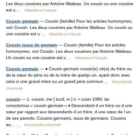
Les deux cousines par Antoine Watteau. Un cousin ou une cousine
est u …
Wikipédia en Français
Cousin germain
— Cousin (famille) Pour les articles homonymes,
voir Cousin. Les deux cousines par Antoine Watteau. Un cousin ou
une cousine est u …
Wikipédia en Français
Cousin issue de germain
— Cousin (famille) Pour les articles
homonymes, voir Cousin. Les deux cousines par Antoine Watteau.
Un cousin ou une cousine est u …
Wikipédia en Français
Cousin germain
— ● Cousin germain cousin(e) né(e) du frère ou
de la sœur du père ou de la mère de quelqu un, ayant donc avec
celui ci une grand mère ou un grand père commun …
Encyclopédie
Universelle
cousin
— 1. cousin, ine [ kuzɛ̃, in ] n. • cusin 1080; lat.
consobrinus « cousin germain » ♦ Descendant d un frère ou d une
sœur par rapport aux descendants d un frère, d une sœur de l un
de ses parents. Cousins germains, issus de germains. Cousins
au… …
Encyclopédie Universelle