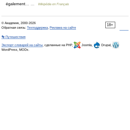
également… …
Wikipédia en Français
© Академик, 2000-2026
18+
Обратная связь:
Техподдержка
,
Реклама на сайте
👣 Путешествия
Экспорт словарей на сайты
, сделанные на PHP,
Joomla,
Drupal,
WordPress, MODx.