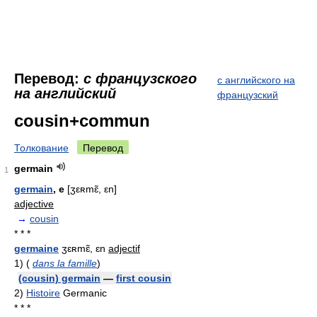
Перевод:
с французского
с английского на
на английский
французский
cousin+commun
Толкование
Перевод
germain
1
germain
, e
[ʒεʀmɛ̃, εn]
adjective
→
cousin
* * *
germaine
ʒɛʀmɛ̃, ɛn
adjectif
1)
(
dans la famille
)
(cousin) germain
—
first cousin
2)
Histoire
Germanic
* * *