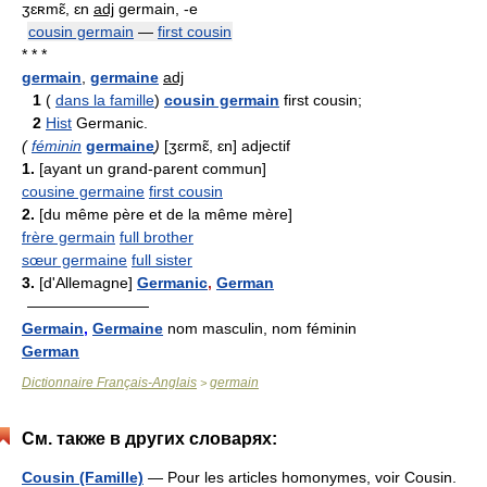
ʒɛʀmɛ̃, ɛn
adj
germain, -e
cousin germain
—
first cousin
* * *
germain
,
germaine
adj
1
(
dans la famille
)
cousin germain
first cousin;
2
Hist
Germanic.
(
féminin
germaine
)
[ʒɛrmɛ̃, ɛn] adjectif
1.
[ayant un grand-parent commun]
cousine germaine
first cousin
2.
[du même père et de la même mère]
frère germain
full brother
sœur germaine
full sister
3.
[d'Allemagne]
Germanic
,
German
————————
Germain
,
Germaine
nom masculin, nom féminin
German
Dictionnaire Français-Anglais
germain
>
См. также в других словарях:
Cousin (Famille)
— Pour les articles homonymes, voir Cousin.