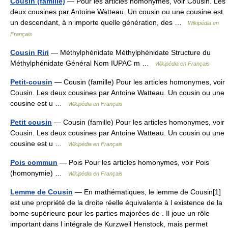
Cousin (famille)
— Pour les articles homonymes, voir Cousin. Les
deux cousines par Antoine Watteau. Un cousin ou une cousine est
un descendant, à n importe quelle génération, des …
Wikipédia en
Français
Cousin Riri
— Méthylphénidate Méthylphénidate Structure du
Méthylphénidate Général Nom IUPAC m …
Wikipédia en Français
Petit-cousin
— Cousin (famille) Pour les articles homonymes, voir
Cousin. Les deux cousines par Antoine Watteau. Un cousin ou une
cousine est u …
Wikipédia en Français
Petit cousin
— Cousin (famille) Pour les articles homonymes, voir
Cousin. Les deux cousines par Antoine Watteau. Un cousin ou une
cousine est u …
Wikipédia en Français
Pois commun
— Pois Pour les articles homonymes, voir Pois
(homonymie) …
Wikipédia en Français
Lemme de Cousin
— En mathématiques, le lemme de Cousin[1]
est une propriété de la droite réelle équivalente à l existence de la
borne supérieure pour les parties majorées de . Il joue un rôle
important dans l intégrale de Kurzweil Henstock, mais permet