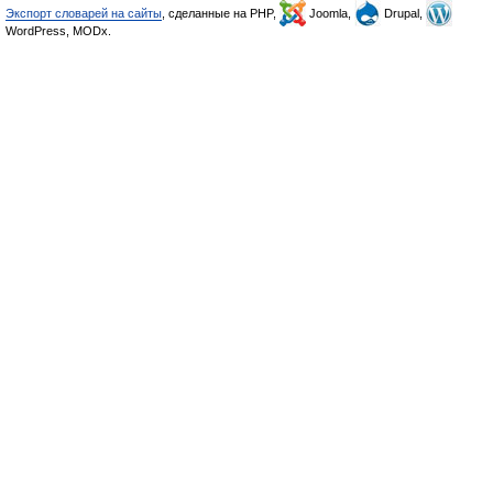
Экспорт словарей на сайты
, сделанные на PHP,
Joomla,
Drupal,
WordPress, MODx.