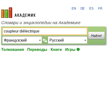
EN
DE
ES
FR
academic.ru
Словари и энциклопедии на Академике
Найти!
Толкования
Переводы
Книги
Игры ⚽