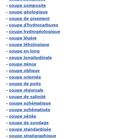
-
coupe composite
-
coupe géologique
-
coupe de gisement
-
coupe d'hydrocarbures
-
coupe hydrogéologique
-
coupe légère
-
coupe lithologique
-
coupe en long
-
coupe longitudinale
-
coupe mince
-
coupe oblique
-
coupe orientée
-
coupe de puits
-
coupe régionale
-
coupe de salinité
-
coupe schématique
-
coupe schématisée
-
coupe sériée
-
coupe de sondage
-
coupe standardisée
-
coupe stratigraphique