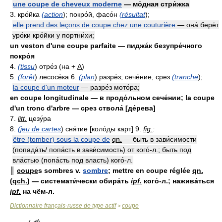
une coupe de cheveux moderne
— мо́дная стри́жка
3. кро́йка
(action
); покро́й, фасо́н
(résultat
);
elle prend des leçons de coupe chez une couturière
— она́ берёт
уро́ки кро́йки у портни́хи;
un veston d'une coupe parfaite — пиджа́к безупре́чного
покро́я
4.
(tissu
) отре́з (на +
A
)
5.
(forêt
) лесосе́ка 6.
(plan
) разре́з; сече́ние, срез
(tranche
);
la coupe d'un moteur
— разре́з мото́ра;
en coupe longitudinale — в продо́льном сече́нии; la coupe
d'un tronc d'arbre — срез ствола́ [де́рева]
7.
litt.
цезу́ра
8.
(jeu de cartes
) сня́тие [коло́ды карт] 9.
fig.
:
être (tomber) sous la coupe de
qn.
— быть в зави́симости
(попада́ть/ попа́сть в зави́симость) от кого́-л.; быть под
вла́стью (попа́сть под власть) кого́-л.
║
coupe
s sombres v.
sombre
; mettre en coupe réglée
qn.
(
qch.
) — системати́чески обира́ть
ipf.
кого́-л.; нажива́ться
ipf.
на чём-л.
Dictionnaire français-russe de type actif
coupe
>