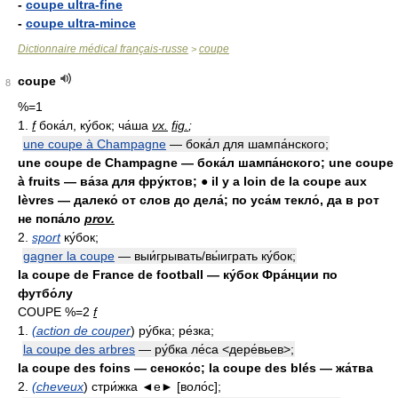
-
coupe ultra-fine
-
coupe ultra-mince
Dictionnaire médical français-russe
coupe
>
coupe
8
%=1
1.
f
бока́л, ку́бок; ча́ша
vx.
fig.
;
une coupe à Champagne
— бока́л для шампа́нского;
une coupe de Champagne — бока́л шампа́нского; une coupe
à fruits — ва́за для фру́ктов; ● il y a loin de la coupe aux
lèvres — далеко́ от слов до дела́; по уса́м текло́, да в рот
не попа́ло
prov.
2.
sport
ку́бок;
gagner la coupe
— выи́грывать/вы́играть ку́бок;
la coupe de France de football — ку́бок Фра́нции по
футбо́лу
COUPE %=2
f
1.
(action de couper
) ру́бка; ре́зка;
la coupe des arbres
— ру́бка ле́са <дере́вьев>;
la coupe des foins — сеноко́с; la coupe des blés — жа́тва
2.
(cheveux
) стри́жка ◄е► [воло́с];