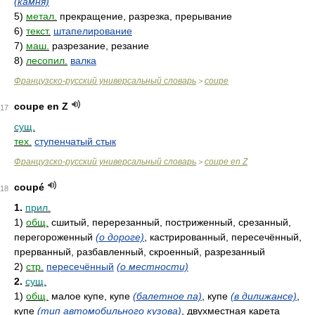
(камня)
5)
метал.
прекращение, разрезка, прерывание
6)
текст.
штапелирование
7)
маш.
разрезание, резание
8)
лесопил.
валка
Французско-русский универсальный словарь
coupe
>
coupe en Z
17
сущ.
тех.
ступенчатый стык
Французско-русский универсальный словарь
coupe en Z
>
coupé
18
1.
прил.
1)
общ.
сшитый, перерезанный, постриженный, срезанный,
перегороженный
(о дороге)
, кастрированный, пересечённый,
прерванный, разбавленный, скроенный, разрезанный
2)
стр.
пересечённый
(о местности)
2.
сущ.
1)
общ.
малое купе, купе
(балетное па)
, купе
(в дилижансе)
,
купе
(тип автомобильного кузова)
, двухместная карета