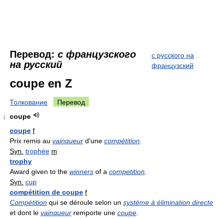
Перевод:
с французского
с русского на
на русский
французский
coupe en Z
Толкование
Перевод
coupe
1
coupe
f
Prix remis au
vainqueur
d'une
compétition
.
Syn.
trophée
m
trophy
Award given to the
winners
of a
competition
.
Syn.
cup
compétition de coupe
f
Compétition
qui se déroule selon un
système à élimination directe
et dont le
vainqueur
remporte une
coupe
.