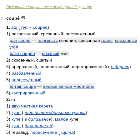
Dictionnaire français-russe de géographie
coupe
>
coupé
11
1.
adj
(
fém
-
coupée
)
1)
разрезанный; срезанный; постриженный
pan coupé
—
плоскость
сечения; срезанная
грань
;
срезанный
угол
balle coupée
—
резаный
мяч
2)
скроенный, сшитый
3)
прерванный; перерезанный; перегороженный
(
о дороге
)
4)
разбавленный
5)
пересечённый
terrain coupé
—
пересечённая местность
6)
кастрированный
2.
m
1)
двухместная карета
2)
купе
(
тип автомобильного кузова
)
3)
купе
(
в дилижансе
)
;
малое
купе
4)
купе
(
балетное па
)
5)
геральд.
пересечение
(
щита
)