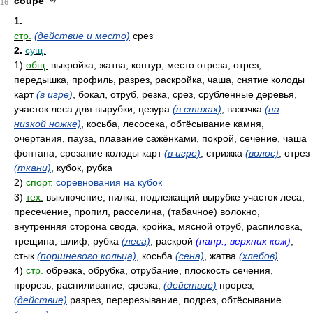
coupe
16
1.
стр.
(действие и место)
срез
2.
сущ.
1)
общ.
выкройка, жатва, контур, место отреза, отрез,
передышка, профиль, разрез, раскройка, чаша, снятие колоды
карт
(в игре)
, бокал, отруб, резка, срез, срубленные деревья,
участок леса для вырубки, цезура
(в стихах)
, вазочка
(на
низкой ножке)
, косьба, лесосека, обтёсывание камня,
очертания, пауза, плавание сажёнками, покрой, сечение, чаша
фонтана, срезание колоды карт
(в игре)
, стрижка
(волос)
, отрез
(ткани)
, кубок, рубка
2)
спорт.
соревнования на кубок
3)
тех.
выключение, пилка, подлежащий вырубке участок леса,
пресечение, пропил, расселина, (табачное) волокно,
внутренняя сторона свода, кройка, мясной отруб, распиловка,
трещина, шлиф, рубка
(леса)
, раскрой
(напр., верхних кож)
,
стык
(поршневого кольца)
, косьба
(сена)
, жатва
(хлебов)
4)
стр.
обрезка, обрубка, отрубание, плоскость сечения,
прорезь, распиливание, срезка,
(действие)
прорез,
(действие)
разрез, перерезывание, подрез, обтёсывание