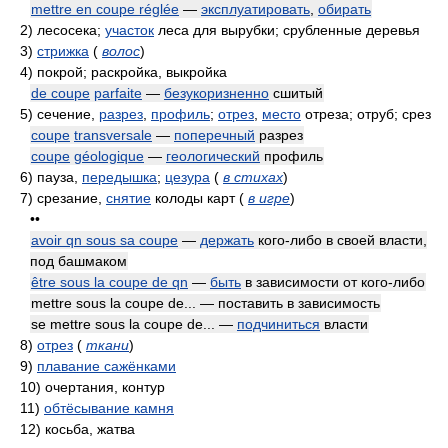
mettre en coupe réglée
—
эксплуатировать
,
обирать
2)
лесосека;
участок
леса для вырубки; срубленные деревья
3)
стрижка
(
волос
)
4)
покрой; раскройка, выкройка
de coupe
parfaite
—
безукоризненно
сшитый
5)
сечение,
разрез
,
профиль
;
отрез
,
место
отреза; отруб; срез
coupe
transversale
—
поперечный
разрез
coupe
géologique
—
геологический
профиль
6)
пауза,
передышка
;
цезура
(
в стихах
)
7)
срезание,
снятие
колоды карт
(
в игре
)
••
avoir qn sous sa coupe
—
держать
кого-либо в своей власти,
под башмаком
être sous la coupe de qn
—
быть
в зависимости от кого-либо
mettre sous la coupe de... — поставить в зависимость
se mettre sous la coupe de... —
подчиниться
власти
8)
отрез
(
ткани
)
9)
плавание сажёнками
10)
очертания, контур
11)
обтёсывание камня
12)
косьба, жатва