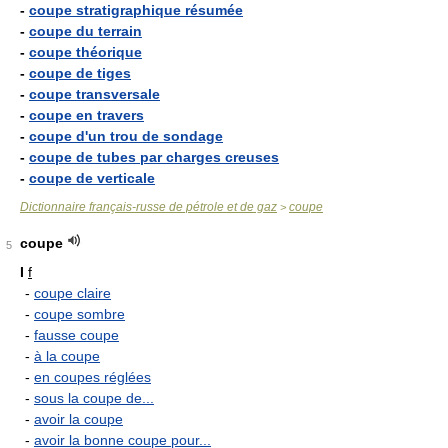
-
coupe stratigraphique résumée
-
coupe du terrain
-
coupe théorique
-
coupe de tiges
-
coupe transversale
-
coupe en travers
-
coupe d'un trou de sondage
-
coupe de tubes par charges creuses
-
coupe de verticale
Dictionnaire français-russe de pétrole et de gaz
coupe
>
coupe
5
I
f
-
coupe claire
-
coupe sombre
-
fausse coupe
-
à la coupe
-
en coupes réglées
-
sous la coupe de...
-
avoir la coupe
-
avoir la bonne coupe pour...