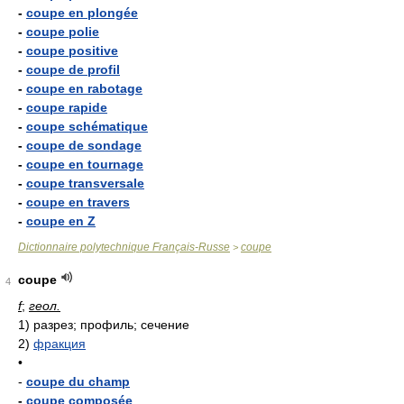
-
coupe en plongée
-
coupe polie
-
coupe positive
-
coupe de profil
-
coupe en rabotage
-
coupe rapide
-
coupe schématique
-
coupe de sondage
-
coupe en tournage
-
coupe transversale
-
coupe en travers
-
coupe en Z
Dictionnaire polytechnique Français-Russe
coupe
>
coupe
4
f
;
геол.
1)
разрез; профиль; сечение
2)
фракция
•
-
coupe du champ
-
coupe composée