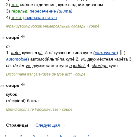
2)
тех.
малое отделение, купе с одним диваном
3)
геральд.
пересечение
(щита)
4)
текст.
разрезная петля
Французско-русский универсальный словарь
coupé
>
coupé
19
m
1.
auto.
ку́зов ◄
pl.
-à
et
ку́зовы► ти́па купе́
(carrosserie
) ║ (
automobile
) автомоби́ль ти́па купе́ 2.
vx.
двухме́стная каре́та 3.
ch. de fer
vx.
двухме́стное купе́
n
indécl.
4.
chorégr.
купе́
Dictionnaire français-russe de type actif
coupé
>
coupe
20
кубок
(récipient) бокал
Mini-dictionnaire français-russe
coupe
>
Страницы
Следующая
→
1
2
3
4
5
6
7