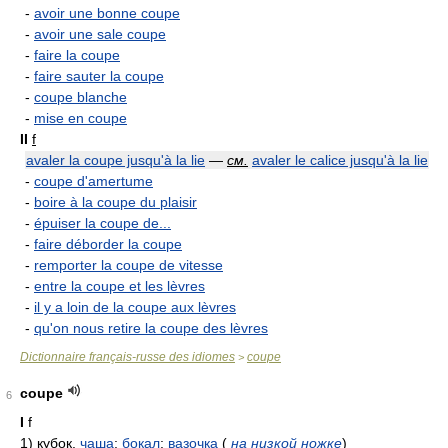
-
avoir une bonne coupe
-
avoir une sale coupe
-
faire la coupe
-
faire sauter la coupe
-
coupe blanche
-
mise en coupe
II
f
avaler la coupe jusqu'à la lie
—
см.
avaler le calice jusqu'à la lie
-
coupe d'amertume
-
boire à la coupe du plaisir
-
épuiser la coupe de...
-
faire déborder la coupe
-
remporter la coupe de vitesse
-
entre la coupe et les lèvres
-
il y a loin de la coupe aux lèvres
-
qu'on nous retire la coupe des lèvres
Dictionnaire français-russe des idiomes
coupe
>
coupe
6
I
f
1)
кубок,
чаша
;
бокал
;
вазочка
(
на низкой ножке
)