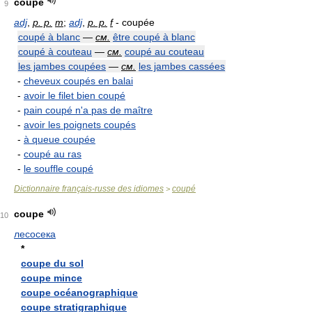
coupé
9
adj
,
p. p.
m
;
adj
,
p. p.
f
- coupée
coupé à blanc
—
см.
être coupé à blanc
coupé à couteau
—
см.
coupé au couteau
les jambes coupées
—
см.
les jambes cassées
-
cheveux coupés en balai
-
avoir le filet bien coupé
-
pain coupé n'a pas de maître
-
avoir les poignets coupés
-
à queue coupée
-
coupé au ras
-
le souffle coupé
Dictionnaire français-russe des idiomes
coupé
>
coupe
10
лесосека
*
coupe du sol
coupe mince
coupe océanographique
coupe stratigraphique