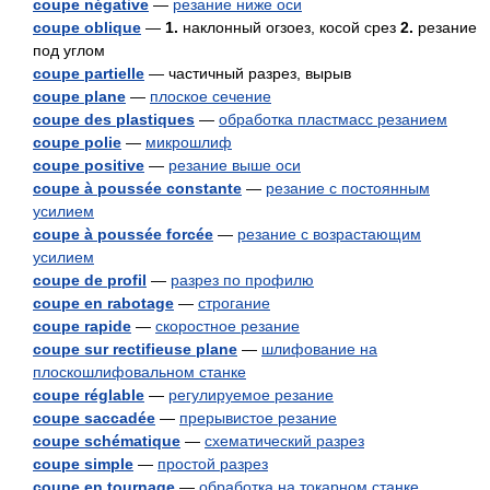
coupe négative
—
резание ниже оси
coupe oblique
—
1.
наклонный огзоез, косой срез
2.
резание
под углом
coupe partielle
— частичный разрез, вырыв
coupe plane
—
плоское сечение
coupe des plastiques
—
обработка пластмасс резанием
coupe polie
—
микрошлиф
coupe positive
—
резание выше оси
coupe à poussée constante
—
резание с постоянным
усилием
coupe à poussée forcée
—
резание с возрастающим
усилием
coupe de profil
—
разрез по профилю
coupe en rabotage
—
строгание
coupe rapide
—
скоростное резание
coupe sur rectifieuse plane
—
шлифование на
плоскошлифовальном станке
coupe réglable
—
регулируемое резание
coupe saccadée
—
прерывистое резание
coupe schématique
—
схематический разрез
coupe simple
—
простой разрез
coupe en tournage
—
обработка на токарном станке