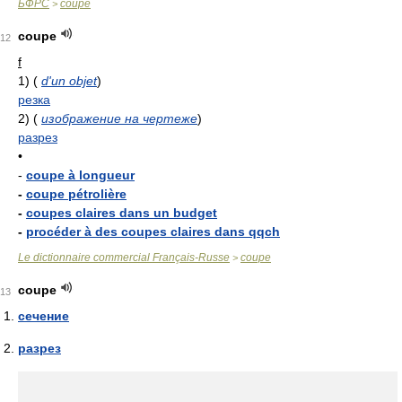
БФРС
coupé
>
coupe
12
f
1)
(
d'un objet
)
резка
2)
(
изображение на чертеже
)
разрез
•
-
coupe à longueur
-
coupe pétrolière
-
coupes claires dans un budget
-
procéder à des coupes claires dans qqch
Le dictionnaire commercial Français-Russe
coupe
>
coupe
13
сечение
разрез