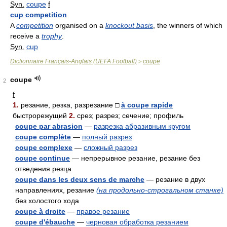
Syn.
coupe
f
cup competition
A
competition
organised on a
knockout basis
, the winners of which
receive a
trophy
.
Syn.
cup
Dictionnaire Français-Anglais (UEFA Football)
coupe
>
coupe
2
f
1.
резание, резка, разрезание □
à coupe rapide
быстрорежущий
2.
срез; разрез; сечение; профиль
coupe par abrasion
—
разрезка абразивным кругом
coupe complète
—
полный разрез
coupe complexe
—
сложный разрез
coupe continue
— непрерывное резание, резание без
отведения резца
coupe dans les deux sens de marche
— резание в двух
направлениях, резание
(на продольно-строгальном станке)
без холостого хода
coupe à droite
—
правое резание
coupe d'ébauche
—
черновая обработка резанием