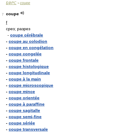
БФРС
coupe
>
coupe
7
f
срез; разрез
-
coupe cérébrale
-
coupe au colodion
-
coupe en congélation
-
coupe congelée
-
coupe frontale
-
coupe histologique
-
coupe longitudinale
-
coupe à la main
-
coupe microscopique
-
coupe mince
-
coupe orientée
-
coupe à paraffine
-
coupe sagitalle
-
coupe semi-fine
-
coupe sériée
-
coupe transversale