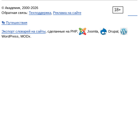
© Академик, 2000-2026
18+
Обратная связь:
Техподдержка
,
Реклама на сайте
👣 Путешествия
Экспорт словарей на сайты
, сделанные на PHP,
Joomla,
Drupal,
WordPress, MODx.