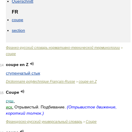
Querschnitt
FR
coupe
section
Франко-русский словарь нормативно-технической терминологии
>
coupe
coupe en Z
14
ступенчатый стык
Dictionnaire polytechnique Français-Russe
coupe en Z
>
Coupe
15
сущ.
иск.
Отрывистый. Подбивание.
(Отрывистое движение,
короткий толчок.)
Французско-русский универсальный словарь
Coupe
>