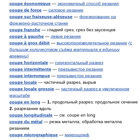
coupe économique
—
экономичный способ резания
coupe de force
—
силовое резание
coupe sur fraiseuse-aléseuse
—
фрезерование на
фрезерно-расточном станке
coupe franche
— гладкий срез, срез без заусенцев
coupe à gauche
—
левое резание
coupe à gros débit
—
высокопроизводительное резание
(с
большим количеством съёма материала в единицу
времени)
coupe horizontale
—
горизонтальный разрез
coupe intermittente
—
прерывистое резание
coupe interrompue
—
прерывистое резание
coupe locale
— частичный разрез, вырыв
coupe locale grossie
—
частичный разрез в увеличенном
масштабе
coupe en long
—
1.
продольный разрез; продольное сечение
2.
разрезание вдоль
coupe longitudinale
— см. coupe en long
coupe du métal
— резка металла; обработка металла
резанием
coupe micrographique
—
микрошлиф