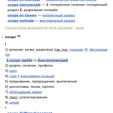
coupe transversale
—
1.
поперечное сечение; поперечный
разрез
2.
разрезание поперёк
coupe en travers
—
поперечный разрез
coupe verticale
—
вертикальный разрез
Français-Russe dictionnaire de génie mécanique
coupe
>
coupe
3
f
1)
резание; резка; разрез(ка)
(
см. тж.
coupage
1),
découpage
1)
)
à coupe rapide
—
быстрорежущий
2)
разрез, сечение, профиль
3)
срез
4)
стык
(
поршневого кольца
)
5)
прерывание, прекращение; выключение
6)
распиловка, пилка; пропил
7)
обтёсывание камня
8)
текст.
штапелирование
9)
шлиф
•