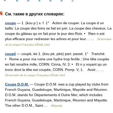
См. также в других словарях:
coupe
— 1. (kou p ) s. f. 1° Action de couper. La coupe d un
taillis. La coupe des foins se fait en juin. La coupe des cheveux, La
coupe du gâteau qu on fait pour le jour des Rois. • Rien n est
plus efficace pour redresser les arbres et pour leur… …
Dictionnaire
de la Langue Française d'Émile Littré
coupé
— coupé, ée 1. (kou pé, pée) part. passé. 1° Tranché.
• Rome a pour ma ruine une hydre trop fertile ; Une tête coupée
en fait renaître mille, CORN. Cinna, IV, 3. • Et n y voyant qu un
tronc dont la tête est coupée, CORN. Pomp. V, 1. Avoir… …
Dictionnaire de la Langue Française d'Émile Littré
Coupe D.O.M.
— Coupe D.O.M. was a cup played by clubs from
French Guyana, Guadeloupe, Martinique, Mayotte and Réunion.
D.O.M. stands for Départements d Outre Mer, which includes
French Guyana, Guadeloupe, Martinique, Réunion and Mayotte.
The other D.O.M., Saint …
Wikipedia