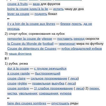
coupe à fruits
—
ваза
для фруктов
boire la coupe jusqu'à la lie
—
испить
чашу до дна
lever sa coupe
—
поднять
бокал
••
il y a loin de la coupe aux lèvres
—
близок
локоть
,
да не
укусишь
2)
спорт кубок; соревнования на кубок
remporter la coupe de
vitesse
—
поставить
рекорд
скорости
la Coupe du Monde de
football
—
чемпионат
мира по футболу
Coupe de détenteurs de Coupes
—
кубок обладателей кубков
3)
чаша фонтана
II
f
1)
рубка; резка
dur à la coupe
—
с трудом режущийся
à coupe rapide
—
быстрорежущий
coupe claire
—
сильное прореживание
(
леса
)
coupe
réglée
—
правильная
вырубка
(
леса
)
coupe sombre
—
1) слабое прореживание
(
леса
)
2)
перен.
чистка
,
увольнения
;
сокращения
,
купюра
••
faire des coupes sombres
—
опустошать
ряды