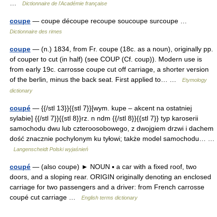
…
Dictionnaire de l'Académie française
coupe
— coupe découpe recoupe soucoupe surcoupe …
Dictionnaire des rimes
coupe
— (n.) 1834, from Fr. coupe (18c. as a noun), originally pp.
of couper to cut (in half) (see COUP (Cf. coup)). Modern use is
from early 19c. carrosse coupe cut off carriage, a shorter version
of the berlin, minus the back seat. First applied to… …
Etymology
dictionary
coupé
— {{/stl 13}}{{stl 7}}[wym. kupe – akcent na ostatniej
sylabie] {{/stl 7}}{{stl 8}}rz. n ndm {{/stl 8}}{{stl 7}} typ karoserii
samochodu dwu lub czteroosobowego, z dwojgiem drzwi i dachem
dość znacznie pochylonym ku tyłowi; także model samochodu… …
Langenscheidt Polski wyjaśnień
coupé
— (also coupe) ► NOUN ▪ a car with a fixed roof, two
doors, and a sloping rear. ORIGIN originally denoting an enclosed
carriage for two passengers and a driver: from French carrosse
coupé cut carriage …
English terms dictionary