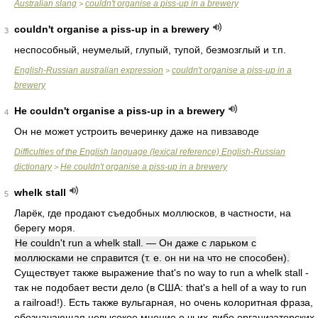
Australian slang
couldn't organise a piss-up in a brewery
>
couldn't organise a piss-up in a brewery
3
неспособный, неумелый, глупый, тупой, безмозглый и т.п.
English-Russian australian expression
couldn't organise a piss-up in a
>
brewery
He couldn't organise a piss-up in a brewery
4
Он не может устроить вечеринку даже на пивзаводе
Difficulties of the English language (lexical reference) English-Russian
dictionary
He couldn't organise a piss-up in a brewery
>
whelk stall
5
Ларёк, где продают съедобных моллюсков, в частности, на
берегу моря.
He couldn't run a whelk stall. — Он даже с ларьком с
моллюсками не справится (т. е. он ни на что не способен).
Существует также выражение that's no way to run a whelk stall -
так не подобает вести дело (в США: that's a hell of a way to run
a railroad!). Есть также вульгарная, но очень колоритная фраза,
обозначающая невысокое мнение о чьих-либо организаторских