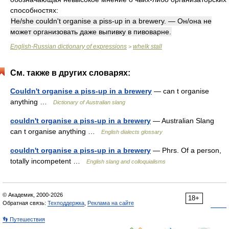
способностях:
He/she couldn't organise a piss-up in a brewery. — Он/она не
может организовать даже выпивку в пивоварне.
English-Russian dictionary of expressions
whelk stall
>
См. также в других словарях:
Couldn't organise a piss-up in a brewery
— can t organise
anything …
Dictionary of Australian slang
couldn't organise a piss-up in a brewery
— Australian Slang
can t organise anything …
English dialects glossary
couldn't organise a piss-up in a brewery
— Phrs. Of a person,
totally incompetent …
English slang and colloquialisms
© Академик, 2000-2026
18+
Обратная связь:
Техподдержка
,
Реклама на сайте
👣 Путешествия