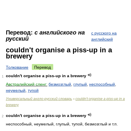
Перевод:
с английского на
с русского на
русский
английский
couldn't organise a piss-up in a
brewery
Толкование
Перевод
couldn't organise a piss-up in a brewery
1
Австралийский сленг:
безмозглый
,
глупый
,
неспособный
,
неумелый
,
тупой
Универсальный англо-русский словарь
couldn't organise a piss-up in a
>
brewery
couldn't organise a piss-up in a brewery
2
неспособный, неумелый, глупый, тупой, безмозглый и т.п.