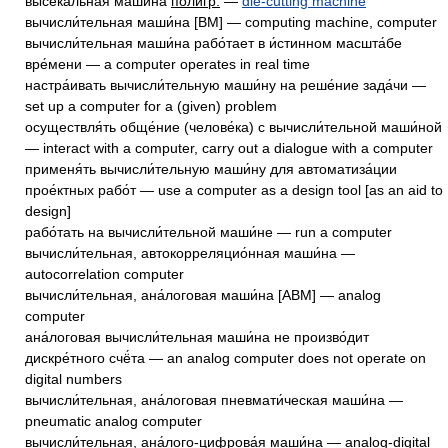
высека́льная маши́на
полигр.
—
die-cutting machine
вычисли́тельная маши́на [ВМ] — computing machine, computer
вычисли́тельная маши́на рабо́тает в и́стинном масшта́бе
вре́мени — a computer operates in real time
настра́ивать вычисли́тельную маши́ну на реше́ние зада́чи —
set up a computer for a (given) problem
осуществля́ть обще́ние (челове́ка) с вычисли́тельной маши́ной
— interact with a computer, carry out a dialogue with a computer
применя́ть вычисли́тельную маши́ну для автоматиза́ции
прое́ктных рабо́т — use a computer as a design tool [as an aid to
design]
рабо́тать на вычисли́тельной маши́не — run a computer
вычисли́тельная, автокорреляцио́нная маши́на —
autocorrelation computer
вычисли́тельная, ана́логовая маши́на [АВМ] — analog
computer
ана́логовая вычисли́тельная маши́на не произво́дит
дискре́тного счё́та — an analog computer does not operate on
digital numbers
вычисли́тельная, ана́логовая пневмати́ческая маши́на —
pneumatic analog computer
вычисли́тельная, ана́лого-цифрова́я маши́на — analog-digital