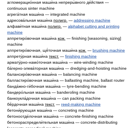
агломерацио́нная маши́на непреры́вного де́йствия —
continuous sinter machine
агрега́тная маши́на — integrated machine
адресова́льная маши́на
полигр.
—
addressing machine
алфави́тная маши́на
полигр.
—
alphabet cutting and printing
machine
аппретиро́вочная маши́на
кож.
— finishing [seasoning, sizing]
machine
аппретиро́вочная, щё́точная маши́на
кож.
—
brushing machine
аппрету́рная маши́на
текст.
—
finishing machine
армату́рно-намо́точная маши́на — wire-winding machine
ба́герно-элева́торная маши́на — dredging-and-hoisting machine
балансиро́вочная маши́на — balancing machine
балластиро́вочная маши́на — ballasting machine, ballast router
банда́жно-ги́бочная маши́на — tyre-bending machine
бандеро́льная маши́на — banderoling machine
банкоукла́дочная маши́на — can packing machine
бё́рдочная маши́на
текст.
—
reed-making machine
бетони́рующая маши́на — concreting machine
бетоноотде́лочная маши́на — concrete-finishing machine
бетонораспредели́тельная маши́на — concrete-distributing