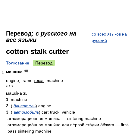
Перевод:
с русского на
со всех языков на
все языки
русский
cotton stalk cutter
Толкование
Перевод
машина
1
engine, frame
текст.
, machine
* * *
маши́на
ж.
1.
machine
2.
(
двигатель
) engine
3.
(
автомобиль
) car; truck; vehicle
агломерацио́нная маши́на — sintering machine
агломерацио́нная маши́на для пе́рвой ста́дии о́бжига — first-
pass sintering machine