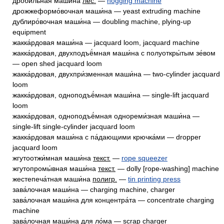
дроби́льная маши́на
лес.
—
hogging machine
дрожжеформо́вочная маши́на — yeast extruding machine
дублиро́вочная маши́на — doubling machine, plying-up
equipment
жакка́рдовая маши́на — jacquard loom, jacquard machine
жакка́рдовая, двухподъё́мная маши́на с полуоткры́тым зе́вом
— open shed jacquard loom
жакка́рдовая, двухпри́зменная маши́на — two-cylinder jacquard
loom
жакка́рдовая, одноподъё́мная маши́на — single-lift jacquard
loom
жакка́рдовая, одноподъё́мная однореми́зная маши́на —
single-lift single-cylinder jacquard loom
жакка́рдовая маши́на с па́дающими крючка́ми — dropper
jacquard loom
жгутоотжи́мная маши́на
текст.
—
rope squeezer
жгутопромы́вная маши́на
текст.
— dolly [rope-washing] machine
жестепеча́тная маши́на
полигр.
—
tin printing press
зава́лочная маши́на — charging machine, charger
зава́лочная маши́на для концентра́та — concentrate charging
machine
зава́лочная маши́на для ло́ма — scrap charger