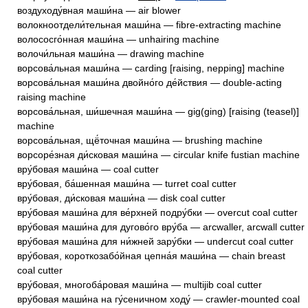
воздуходу́вная маши́на — air blower
волокноотдели́тельная маши́на — fibre-extracting machine
волососго́нная маши́на — unhairing machine
волочи́льная маши́на — drawing machine
ворсова́льная маши́на — carding [raising, nepping] machine
ворсова́льная маши́на двойно́го де́йствия — double-acting
raising machine
ворсова́льная, ши́шечная маши́на — gig(ging) [raising (teasel)]
machine
ворсова́льная, щё́точная маши́на — brushing machine
ворсоре́зная ди́сковая маши́на — circular knife fustian machine
вру́бовая маши́на — coal cutter
вру́бовая, ба́шенная маши́на — turret coal cutter
вру́бовая, ди́сковая маши́на — disk coal cutter
вру́бовая маши́на для ве́рхней подру́бки — overcut coal cutter
вру́бовая маши́на для дугово́го вру́ба — arcwaller, arcwall cutter
вру́бовая маши́на для ни́жней зару́бки — undercut coal cutter
вру́бовая, короткозабо́йная цепна́я маши́на — chain breast
coal cutter
вру́бовая, многоба́ровая маши́на — multijib coal cutter
вру́бовая маши́на на гу́сеничном ходу́ — crawler-mounted coal