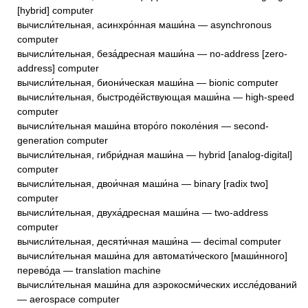
[hybrid] computer
вычисли́тельная, асинхро́нная маши́на — asynchronous
computer
вычисли́тельная, беза́дресная маши́на — no-address [zero-
address] computer
вычисли́тельная, биони́ческая маши́на — bionic computer
вычисли́тельная, быстроде́йствующая маши́на — high-speed
computer
вычисли́тельная маши́на второ́го поколе́ния — second-
generation computer
вычисли́тельная, гибри́дная маши́на — hybrid [analog-digital]
computer
вычисли́тельная, двои́чная маши́на — binary [radix two]
computer
вычисли́тельная, двуха́дресная маши́на — two-address
computer
вычисли́тельная, десяти́чная маши́на — decimal computer
вычисли́тельная маши́на для автомати́ческого [маши́нного]
перево́да — translation machine
вычисли́тельная маши́на для аэрокосми́ческих иссле́дований
— aerospace computer