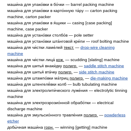
маши́на для упако́вки в бо́чки — barrel packing machine
маши́на для упако́вки в карто́нную та́ру — carton packing
machine, carton packer
маши́на для упако́вки в я́щики — casing [case packing]
machine, case packer
маши́на для устано́вки столбо́в — pole setter
маши́на для устано́вки шта́нговой кре́пи — roof bolting machine
маши́на для чи́стки ламе́лей
текст.
—
drop-wire cleaning
machine
маши́на для чи́стки лица́
кож.
— scudding [slating] machine
маши́на для шитья́ внаки́дку
полигр.
—
saddle stitch machine
маши́на для шитья́ вта́чку
полигр.
—
side stitch machine
маши́на для штампо́вки ма́триц
полигр.
—
die-making machine
маши́на для штенгелё́вки колб — bulb tubulating machine
маши́на для электролити́ческого луже́ния — electrolytic tinning
machine
маши́на для электроэрозио́нной обрабо́тки — electrical
discharge machine
маши́на для эмульсио́нного травле́ния
полигр.
—
powderless
etcher
добы́чная маши́на
горн.
— winning [getting] machine