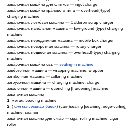
зава́лочная маши́на для сли́тков — ingot charger
зава́лочная маши́на кра́нового ти́па — overhead(-type)
charging machine
зава́лочная, лотко́вая маши́на — Calderon scrap charger
зава́лочная, напо́льная маши́на — low-ground (type) charging
machine
зава́лочная, передвижна́я маши́на — mobile box charger
зава́лочная, поворо́тная маши́на — rotary charger
зава́лочная, подвесна́я маши́на — overhead(-type) charging
machine
зава́рочная маши́на
свз.
—
sealing-in machine
завё́рточная маши́на — wrapping machine, wrapper
заги́бочная маши́на — collaring machine
загру́зочная маши́на — charging machine, charger
зака́лочная маши́на — quenching [hardening] machine
зака́точная маши́на
1.
метал.
beading machine
2.
(
для консервных банок
) (can-)sealing [seaming, edge-curling]
machine, seamer
зака́точная маши́на для сига́р — cigar rolling machine, cigar
roller