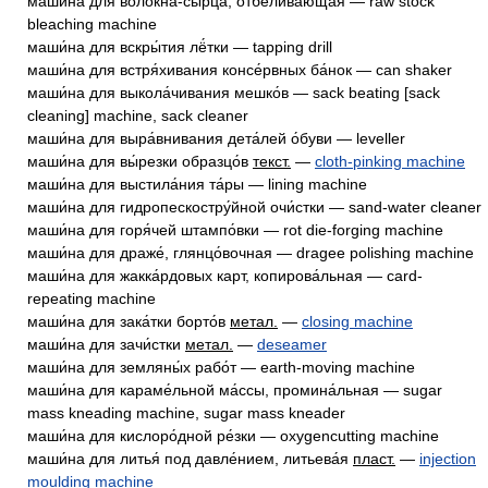
маши́на для волокна́-сырца́, отбе́ливающая — raw stock
bleaching machine
маши́на для вскры́тия лё́тки — tapping drill
маши́на для встря́хивания консе́рвных ба́нок — can shaker
маши́на для выкола́чивания мешко́в — sack beating [sack
cleaning] machine, sack cleaner
маши́на для выра́внивания дета́лей о́буви — leveller
маши́на для вы́резки образцо́в
текст.
—
cloth-pinking machine
маши́на для выстила́ния та́ры — lining machine
маши́на для гидропескостру́йной очи́стки — sand-water cleaner
маши́на для горя́чей штампо́вки — rot die-forging machine
маши́на для драже́, глянцо́вочная — dragee polishing machine
маши́на для жакка́рдовых карт, копирова́льная — card-
repeating machine
маши́на для зака́тки борто́в
метал.
—
closing machine
маши́на для зачи́стки
метал.
—
deseamer
маши́на для земляны́х рабо́т — earth-moving machine
маши́на для караме́льной ма́ссы, промина́льная — sugar
mass kneading machine, sugar mass kneader
маши́на для кислоро́дной ре́зки — oxygencutting machine
маши́на для литья́ под давле́нием, литьева́я
пласт.
—
injection
moulding machine