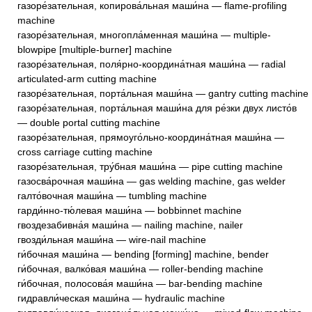
газоре́зательная, копирова́льная маши́на — flame-profiling
machine
газоре́зательная, многопла́менная маши́на — multiple-
blowpipe [multiple-burner] machine
газоре́зательная, поля́рно-координа́тная маши́на — radial
articulated-arm cutting machine
газоре́зательная, порта́льная маши́на — gantry cutting machine
газоре́зательная, порта́льная маши́на для ре́зки двух листо́в
— double portal cutting machine
газоре́зательная, прямоуго́льно-координа́тная маши́на —
cross carriage cutting machine
газоре́зательная, тру́бная маши́на — pipe cutting machine
газосва́рочная маши́на — gas welding machine, gas welder
галто́вочная маши́на — tumbling machine
гарди́нно-тю́левая маши́на — bobbinnet machine
гвоздезабивна́я маши́на — nailing machine, nailer
гвозди́льная маши́на — wire-nail machine
ги́бочная маши́на — bending [forming] machine, bender
ги́бочная, валко́вая маши́на — roller-bending machine
ги́бочная, полосова́я маши́на — bar-bending machine
гидравли́ческая маши́на — hydraulic machine