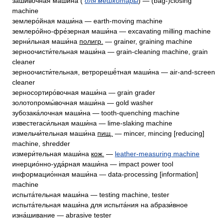
заши́вочная маши́на (
для мешкотары
) — (bag-)closing
machine
землеро́йная маши́на — earth-moving machine
землеро́йно-фре́зерная маши́на — excavating milling machine
зерни́льная маши́на
полигр.
— grainer, graining machine
зерноочисти́тельная маши́на — grain-cleaning machine, grain
cleaner
зерноочисти́тельная, ветрорешё́тная маши́на — air-and-screen
cleaner
зерносортиро́вочная маши́на — grain grader
золотопромы́вочная маши́на — gold washer
зубозака́лочная маши́на — tooth-quenching machine
известегаси́льная маши́на — lime-slaking machine
измельчи́тельная маши́на
пищ.
— mincer, mincing [reducing]
machine, shredder
измери́тельная маши́на
кож.
—
leather-measuring machine
инерцио́нно-уда́рная маши́на — impact power tool
информацио́нная маши́на — data-processing [information]
machine
испыта́тельная маши́на — testing machine, tester
испыта́тельная маши́на для испыта́ния на абрази́вное
изна́шивание — abrasive tester