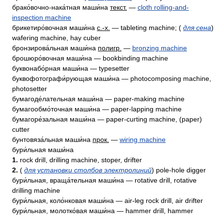
брако́вочно-нака́тная маши́на
текст.
—
cloth rolling-and-
inspection machine
брикетиро́вочная маши́на
с.-х.
— tableting machine; (
для сена
)
wafering machine, hay cuber
бронзирова́льная маши́на
полигр.
—
bronzing machine
брошюро́вочная маши́на — bookbinding machine
буквонабо́рная маши́на — typesetter
буквофотографи́рующая маши́на — photocomposing machine,
photosetter
бумагоде́лательная маши́на — paper-making machine
бумагообмо́точная маши́на — paper-lapping machine
бумагоре́зальная маши́на — paper-curting machine, (paper)
cutter
бунтовяза́льная маши́на
прок.
—
wiring machine
бури́льная маши́на
1.
rock drill, drilling machine, stoper, drifter
2.
(
для установки столбов электролиний
) pole-hole digger
бури́льная, враща́тельная маши́на — rotative drill, rotative
drilling machine
бури́льная, коло́нковая маши́на — air-leg rock drill, air drifter
бури́льная, молотко́вая маши́на — hammer drill, hammer