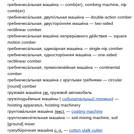
гребнечеса́льная маши́на — comb(er), combing machine, nip
comb(er)
гребнечеса́льная, двупо́льная маши́на — double-action comber
гребнечеса́льная, двусторо́нняя маши́на — two-sided
rectilinear comber
гребнечеса́льная маши́на непреры́вного де́йствия — square
motion comber
гребнечеса́льная, одина́рная маши́на — single-nip comber
гребнечеса́льная, односторо́нняя маши́на — one-sided
rectilinear comber
гребнечеса́льная, прямолине́йная маши́на — continental
comber
гребнечеса́льная маши́на с кру́глыми гре́бнями — circular
[round] comber
грузова́я маши́на
см.
грузовой автомобиль
грузоподъё́мные маши́ны (
собирательный термин
) —
hoisting apparatus, hoisting machinery
грунтова́льная маши́на
текст.
—
coating machine
грунтосмеси́тельная маши́на — soil-mixing machine, soil
[ground] mixer
гузоубо́рочная маши́на
с.-х.
—
cotton stalk cutter