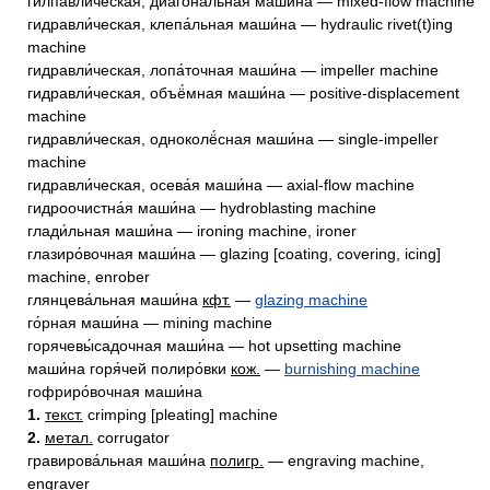
гилпавли́ческая, диагона́льная маши́на — mixed-flow machine
гидравли́ческая, клепа́льная маши́на — hydraulic rivet(t)ing
machine
гидравли́ческая, лопа́точная маши́на — impeller machine
гидравли́ческая, объё́мная маши́на — positive-displacement
machine
гидравли́ческая, одноколё́сная маши́на — single-impeller
machine
гидравли́ческая, осева́я маши́на — axial-flow machine
гидроочистна́я маши́на — hydroblasting machine
глади́льная маши́на — ironing machine, ironer
глазиро́вочная маши́на — glazing [coating, covering, icing]
machine, enrober
глянцева́льная маши́на
кфт.
—
glazing machine
го́рная маши́на — mining machine
горячевы́садочная маши́на — hot upsetting machine
маши́на горя́чей полиро́вки
кож.
—
burnishing machine
гофриро́вочная маши́на
1.
текст.
crimping [pleating] machine
2.
метал.
corrugator
гравирова́льная маши́на
полигр.
— engraving machine,
engraver