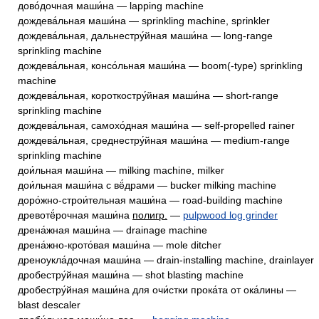
дово́дочная маши́на — lapping machine
дождева́льная маши́на — sprinkling machine, sprinkler
дождева́льная, дальнестру́йная маши́на — long-range
sprinkling machine
дождева́льная, консо́льная маши́на — boom(-type) sprinkling
machine
дождева́льная, короткостру́йная маши́на — short-range
sprinkling machine
дождева́льная, самохо́дная маши́на — self-propelled rainer
дождева́льная, среднестру́йная маши́на — medium-range
sprinkling machine
дои́льная маши́на — milking machine, milker
дои́льная маши́на с вё́драми — bucker milking machine
доро́жно-строи́тельная маши́на — road-building machine
древотё́рочная маши́на
полигр.
—
pulpwood log grinder
дрена́жная маши́на — drainage machine
дрена́жно-крото́вая маши́на — mole ditcher
дреноукла́дочная маши́на — drain-installing machine, drainlayer
дробестру́йная маши́на — shot blasting machine
дробестру́йная маши́на для очи́стки прока́та от ока́лины —
blast descaler