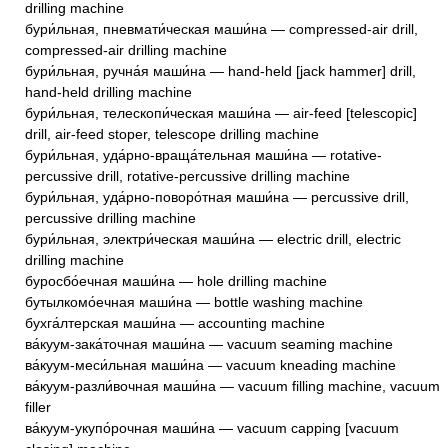
drilling machine
бури́льная, пневмати́ческая маши́на — compressed-air drill,
compressed-air drilling machine
бури́льная, ручна́я маши́на — hand-held [jack hammer] drill,
hand-held drilling machine
бури́льная, телескопи́ческая маши́на — air-feed [telescopic]
drill, air-feed stoper, telescope drilling machine
бури́льная, уда́рно-враща́тельная маши́на — rotative-
percussive drill, rotative-percussive drilling machine
бури́льная, уда́рно-поворо́тная маши́на — percussive drill,
percussive drilling machine
бури́льная, электри́ческая маши́на — electric drill, electric
drilling machine
буросбо́ечная маши́на — hole drilling machine
бутылкомо́ечная маши́на — bottle washing machine
бухга́лтерская маши́на — accounting machine
ва́куум-зака́точная маши́на — vacuum seaming machine
ва́куум-меси́льная маши́на — vacuum kneading machine
ва́куум-разли́вочная маши́на — vacuum filling machine, vacuum
filler
ва́куум-укупо́рочная маши́на — vacuum capping [vacuum