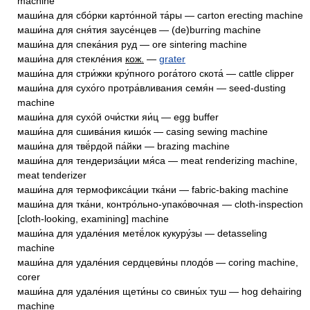
machine
маши́на для сбо́рки карто́нной та́ры — carton erecting machine
маши́на для сня́тия заусе́нцев — (de)burring machine
маши́на для спека́ния руд — ore sintering machine
маши́на для стекле́ния
кож.
—
grater
маши́на для стри́жки кру́пного рога́того скота́ — cattle clipper
маши́на для сухо́го протра́вливания семя́н — seed-dusting
machine
маши́на для сухо́й очи́стки яи́ц — egg buffer
маши́на для сшива́ния кишо́к — casing sewing machine
маши́на для твё́рдой па́йки — brazing machine
маши́на для тендериза́ции мя́са — meat renderizing machine,
meat tenderizer
маши́на для термофикса́ции тка́ни — fabric-baking machine
маши́на для тка́ни, контро́льно-упако́вочная — cloth-inspection
[cloth-looking, examining] machine
маши́на для удале́ния метё́лок кукуру́зы — detasseling
machine
маши́на для удале́ния сердцеви́ны плодо́в — coring machine,
corer
маши́на для удале́ния щети́ны со свины́х туш — hog dehairing
machine