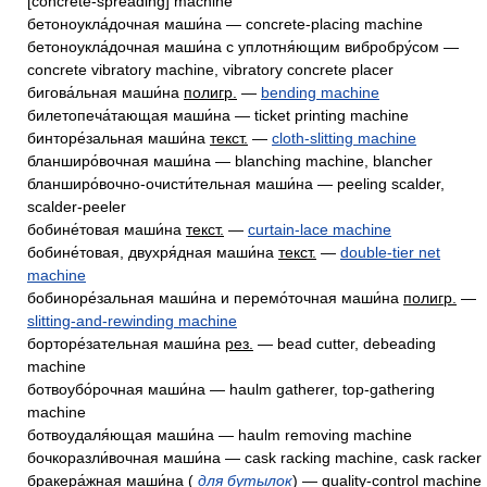
[concrete-spreading] machine
бетоноукла́дочная маши́на — concrete-placing machine
бетоноукла́дочная маши́на с уплотня́ющим вибробру́сом —
concrete vibratory machine, vibratory concrete placer
бигова́льная маши́на
полигр.
—
bending machine
билетопеча́тающая маши́на — ticket printing machine
бинторе́зальная маши́на
текст.
—
cloth-slitting machine
бланширо́вочная маши́на — blanching machine, blancher
бланширо́вочно-очисти́тельная маши́на — peeling scalder,
scalder-peeler
бобине́товая маши́на
текст.
—
curtain-lace machine
бобине́товая, двухря́дная маши́на
текст.
—
double-tier net
machine
бобиноре́зальная маши́на и перемо́точная маши́на
полигр.
—
slitting-and-rewinding machine
борторе́зательная маши́на
рез.
— bead cutter, debeading
machine
ботвоубо́рочная маши́на — haulm gatherer, top-gathering
machine
ботвоудаля́ющая маши́на — haulm removing machine
бочкоразли́вочная маши́на — cask racking machine, cask racker
бракера́жная маши́на (
для бутылок
) — quality-control machine