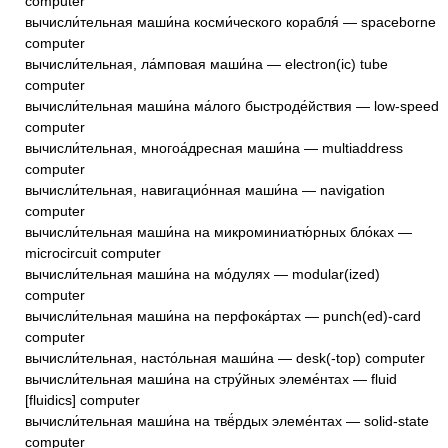
computer
вычисли́тельная маши́на косми́ческого корабля́ — spaceborne
computer
вычисли́тельная, ла́мповая маши́на — electron(ic) tube
computer
вычисли́тельная маши́на ма́лого быстроде́йствия — low-speed
computer
вычисли́тельная, многоа́дресная маши́на — multiaddress
computer
вычисли́тельная, навигацио́нная маши́на — navigation
computer
вычисли́тельная маши́на на микроминиатю́рных бло́ках —
microcircuit computer
вычисли́тельная маши́на на мо́дулях — modular(ized)
computer
вычисли́тельная маши́на на перфока́ртах — punch(ed)-card
computer
вычисли́тельная, насто́льная маши́на — desk(-top) computer
вычисли́тельная маши́на на стру́йных элеме́нтах — fluid
[fluidics] computer
вычисли́тельная маши́на на твё́рдых элеме́нтах — solid-state
computer