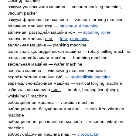
closing] machine
ва́куум-упако́вочная маши́на — vacuum packing machine,
vacuum packer
ва́куум-формо́вочная маши́на — vacuum-forming machine
ва́личная маши́на
кож.
—
striking-out machine
ва́личная, разводна́я маши́на
кож.
—
scouring roller
ва́лочная маши́на
лес.
—
felling machine
валя́льная маши́на — planking machine
валя́льная, цилиндри́ческая маши́на — rotary milling machine
валя́льно-во́йлочная маши́на — bumping machine
ва́фельная маши́на — wafer machine
ве́ечная маши́на — winnowing machine, winnower
вероя́тностная маши́на
киб.
—
probabilistic machine
вертика́льно-ко́вочная маши́на — vertical forging machine
взбива́льная маши́на
пищ.
— beater, beating [wrip(ping),
whisk(ing) ] machine
вибрацио́нная маши́на — vibration machine
вибрацио́нная, безуда́рная маши́на — shock-free vibration
machine
вибрацио́нная, резона́нсная маши́на — resonant vibration
machine
виброукла́дочная маши́на
пищ.
—
vibropacker