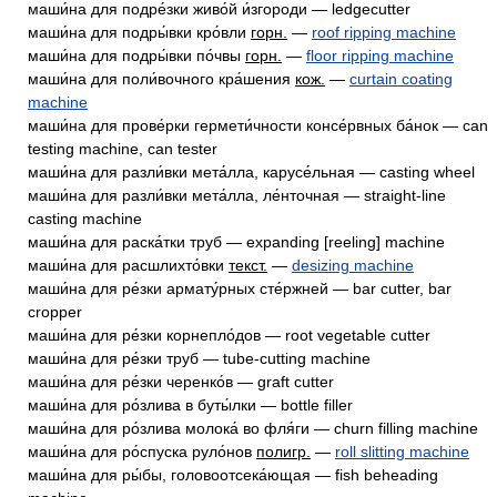
маши́на для подре́зки живо́й и́згороди — ledgecutter
маши́на для подры́вки кро́вли
горн.
—
roof ripping machine
маши́на для подры́вки по́чвы
горн.
—
floor ripping machine
маши́на для поли́вочного кра́шения
кож.
—
curtain coating
machine
маши́на для прове́рки гермети́чности консе́рвных ба́нок — can
testing machine, can tester
маши́на для разли́вки мета́лла, карусе́льная — casting wheel
маши́на для разли́вки мета́лла, ле́нточная — straight-line
casting machine
маши́на для раска́тки труб — expanding [reeling] machine
маши́на для расшлихто́вки
текст.
—
desizing machine
маши́на для ре́зки армату́рных сте́ржней — bar cutter, bar
cropper
маши́на для ре́зки корнепло́дов — root vegetable cutter
маши́на для ре́зки труб — tube-cutting machine
маши́на для ре́зки черенко́в — graft cutter
маши́на для ро́злива в буты́лки — bottle filler
маши́на для ро́злива молока́ во фля́ги — churn filling machine
маши́на для ро́спуска руло́нов
полигр.
—
roll slitting machine
маши́на для ры́бы, головоотсека́ющая — fish beheading