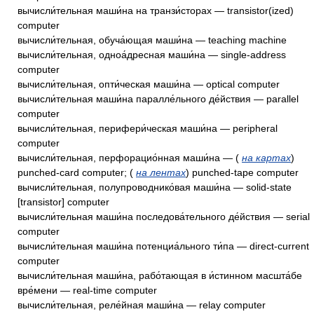
вычисли́тельная маши́на на транзи́сторах — transistor(ized)
computer
вычисли́тельная, обуча́ющая маши́на — teaching machine
вычисли́тельная, одноа́дресная маши́на — single-address
computer
вычисли́тельная, опти́ческая маши́на — optical computer
вычисли́тельная маши́на паралле́льного де́йствия — parallel
computer
вычисли́тельная, перифери́ческая маши́на — peripheral
computer
вычисли́тельная, перфорацио́нная маши́на — (
на картах
)
punched-card computer; (
на лентах
) punched-tape computer
вычисли́тельная, полупроводнико́вая маши́на — solid-state
[transistor] computer
вычисли́тельная маши́на последова́тельного де́йствия — serial
computer
вычисли́тельная маши́на потенциа́льного ти́па — direct-current
computer
вычисли́тельная маши́на, рабо́тающая в и́стинном масшта́бе
вре́мени — real-time computer
вычисли́тельная, реле́йная маши́на — relay computer