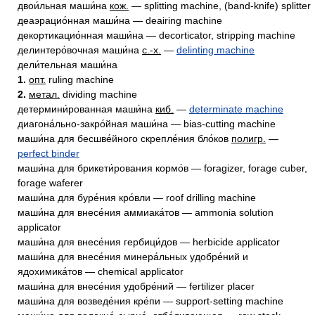
двои́льная маши́на
кож.
— splitting machine, (band-knife) splitter
деаэрацио́нная маши́на — deairing machine
декортикацио́нная маши́на — decorticator, stripping machine
делинтеро́вочная маши́на
с.-х.
—
delinting machine
дели́тельная маши́на
1.
опт.
ruling machine
2.
метал.
dividing machine
детермини́рованная маши́на
киб.
—
determinate machine
диагона́льно-закро́йная маши́на — bias-cutting machine
маши́на для бесшве́йного скрепле́ния бло́ков
полигр.
—
perfect binder
маши́на для брикети́рования кормо́в — foragizer, forage cuber,
forage waferer
маши́на для буре́ния кро́вли — roof drilling machine
маши́на для внесе́ния аммиака́тов — ammonia solution
applicator
маши́на для внесе́ния гербици́дов — herbicide applicator
маши́на для внесе́ния минера́льных удобре́ний и
ядохимика́тов — chemical applicator
маши́на для внесе́ния удобре́ний — fertilizer placer
маши́на для возведе́ния кре́пи — support-setting machine