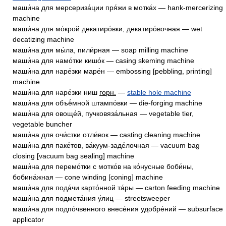
маши́на для мерсериза́ции пря́жи в мотка́х — hank-mercerizing
machine
маши́на для мо́крой декатиро́вки, декатиро́вочная — wet
decatizing machine
маши́на для мы́ла, пили́рная — soap milling machine
маши́на для намо́тки кишо́к — casing skeming machine
маши́на для наре́зки маре́н — embossing [pebbling, printing]
machine
маши́на для наре́зки ниш
горн.
—
stable hole machine
маши́на для объё́мной штампо́вки — die-forging machine
маши́на для овоще́й, пучковяза́льная — vegetable tier,
vegetable buncher
маши́на для очи́стки отли́вок — casting cleaning machine
маши́на для паке́тов, ва́куум-заде́лочная — vacuum bag
closing [vacuum bag sealing] machine
маши́на для перемо́тки с мотко́в на ко́нусные боби́ны,
бобина́жная — cone winding [coning] machine
маши́на для пода́чи карто́нной та́ры — carton feeding machine
маши́на для подмета́ния у́лиц — streetsweeper
маши́на для подпо́чвенного внесе́ния удобре́ний — subsurface
applicator