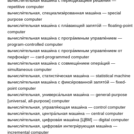
вычисли́тельная маши́на с периодиза́цией реше́ния —
repetitive computer
вычисли́тельная, специализи́рованная маши́на — special
purpose computer
вычисли́тельная маши́на с пла́вающей запято́й — floating-point
computer
вычисли́тельная маши́на с програ́ммным управле́нием —
program-controlled computer
вычисли́тельная маши́на с програ́ммным управле́нием от
перфока́рт — card-programmed computer
вычисли́тельная маши́на с совмеще́нием опера́ций —
simultaneous computer
вычисли́тельная, статисти́ческая маши́на — statistical machine
вычисли́тельная маши́на с фикси́рованной запято́й — fixed-
point computer
вычисли́тельная, универса́льная маши́на — general-purpose
[universal, all-purpose] computer
вычисли́тельная, управля́ющая маши́на — control computer
вычисли́тельная, центра́льная маши́на — central computer
вычисли́тельная, цифрова́я маши́на [ЦВМ] — digital computer
вычисли́тельная, цифрова́я интегри́рующая маши́на —
incremental computer