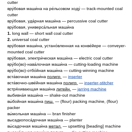
cutter
вру́бовая маши́на на ре́льсовом ходу́ — track-mounted coal
cutter
вру́бовая, уда́рная маши́на — percussive coal cutter
вру́бовая, универса́льная маши́на
1.
long wall — short wall coal cutter
2.
universal coal cutter
вру́бовая маши́на, устано́вленная на конве́йере — conveyer-
mounted coal cutter
вру́бовая, электри́ческая маши́на — electric coal cutter
вру́бо(во)-нава́лочная маши́на — cutting-loading machine
вру́бо(во)-отбо́йная маши́на — cutting-winning machine
вста́вочная маши́на
полигр.
—
inserter
вста́вочно-шве́йная маши́на
полигр.
—
inserter-stitcher
встря́хивающая маши́на
литейн.
—
jarring machine
выбивна́я маши́на — shake-out machine
вы́бойная маши́на
пищ.
— (flour) packing machine, (flour)
packer
вы́мольная маши́на — bran finisher
высадкопоса́дочная маши́на — planter
вы́садочная маши́на
метал.
— upsetting [beading] machine