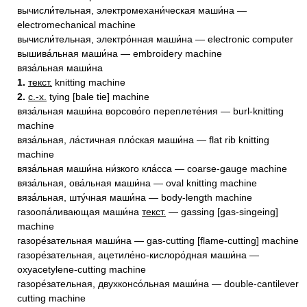
вычисли́тельная, электромехани́ческая маши́на —
electromechanical machine
вычисли́тельная, электро́нная маши́на — electronic computer
вышива́льная маши́на — embroidery machine
вяза́льная маши́на
1.
текст.
knitting machine
2.
с.-х.
tying [bale tie] machine
вяза́льная маши́на ворсово́го переплете́ния — burl-knitting
machine
вяза́льная, ла́стичная пло́ская маши́на — flat rib knitting
machine
вяза́льная маши́на ни́зкого кла́сса — coarse-gauge machine
вяза́льная, ова́льная маши́на — oval knitting machine
вяза́льная, шту́чная маши́на — body-length machine
газоопа́ливающая маши́на
текст.
— gassing [gas-singeing]
machine
газоре́зательная маши́на — gas-cutting [flame-cutting] machine
газоре́зательная, ацетиле́но-кислоро́дная маши́на —
oxyacetylene-cutting machine
газоре́зательная, двухконсо́льная маши́на — double-cantilever
cutting machine