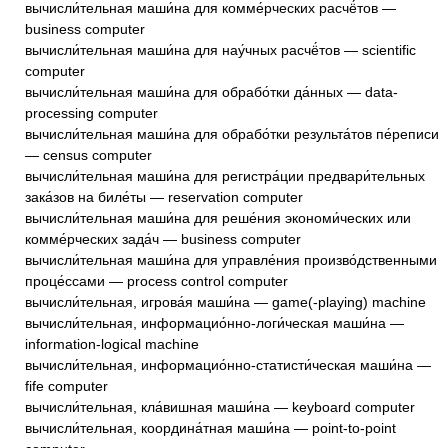
вычисли́тельная маши́на для комме́рческих расчё́тов —
business computer
вычисли́тельная маши́на для нау́чных расчё́тов — scientific
computer
вычисли́тельная маши́на для обрабо́тки да́нных — data-
processing computer
вычисли́тельная маши́на для обрабо́тки результа́тов пе́реписи
— census computer
вычисли́тельная маши́на для регистра́ции предвари́тельных
зака́зов на биле́ты — reservation computer
вычисли́тельная маши́на для реше́ния экономи́ческих или
комме́рческих зада́ч — business computer
вычисли́тельная маши́на для управле́ния произво́дственными
проце́ссами — process control computer
вычисли́тельная, игрова́я маши́на — game(-playing) machine
вычисли́тельная, информацио́нно-логи́ческая маши́на —
information-logical machine
вычисли́тельная, информацио́нно-статисти́ческая маши́на —
fife computer
вычисли́тельная, кла́вишная маши́на — keyboard computer
вычисли́тельная, координа́тная маши́на — point-to-point