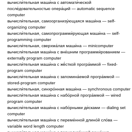
вычисли́тельная маши́на с автомати́ческой
после́довательностью опера́ций — automatic sequence
computer
вычисли́тельная, самоорганизу́ющаяся маши́на — self-
organizing computer
вычисли́тельная, самопрограмми́рующая маши́на — self-
programming computer
вычисли́тельная, сверхма́лая маши́на — minicomputer
вычисли́тельная маши́на с вне́шним программи́рованием —
externally program computer
вычисли́тельная маши́на с жё́сткой програ́ммой — fixed-
program computer
вычисли́тельная маши́на с запомина́емой програ́ммой —
stored-program computer
вычисли́тельная, синхро́нная маши́на — synchronous computer
вычисли́тельная маши́на с набо́рной програ́ммой — wired
program computer
вычисли́тельная маши́на с набо́рными ди́сками — dialing set
computer
вычисли́тельная маши́на с переме́нной длино́й сло́ва —
variable word length computer