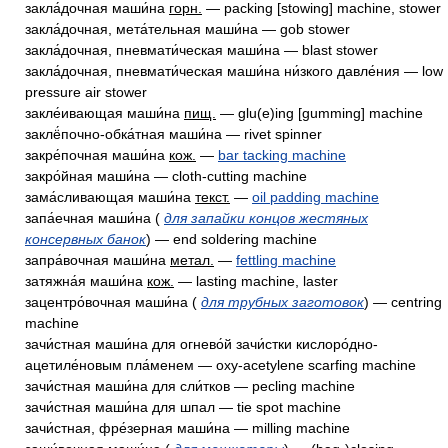
закла́дочная маши́на
горн.
— packing [stowing] machine, stower
закла́дочная, мета́тельная маши́на — gob stower
закла́дочная, пневмати́ческая маши́на — blast stower
закла́дочная, пневмати́ческая маши́на ни́зкого давле́ния — low
pressure air stower
закле́ивающая маши́на
пищ.
— glu(e)ing [gumming] machine
заклё́почно-обка́тная маши́на — rivet spinner
закре́почная маши́на
кож.
—
bar tacking machine
закро́йная маши́на — cloth-cutting machine
зама́сливающая маши́на
текст.
—
oil padding machine
запа́ечная маши́на (
для запайки концов жестяных
консервных банок
) — end soldering machine
запра́вочная маши́на
метал.
—
fettling machine
затяжна́я маши́на
кож.
— lasting machine, laster
зацентро́вочная маши́на (
для трубных заготовок
) — centring
machine
зачи́стная маши́на для огнево́й зачи́стки кислоро́дно-
ацетиле́новым пла́менем — oxy-acetylene scarfing machine
зачи́стная маши́на для сли́тков — pecling machine
зачи́стная маши́на для шпал — tie spot machine
зачи́стная, фре́зерная маши́на — milling machine