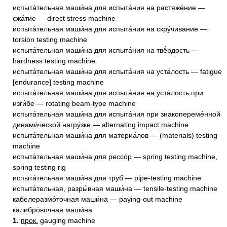
испыта́тельная маши́на для испыта́ния на растяже́ние —
сжа́тие — direct stress machine
испыта́тельная маши́на для испыта́ния на скру́чивание —
torsion testing machine
испыта́тельная маши́на для испыта́ния на твё́рдость —
hardness testing machine
испыта́тельная маши́на для испыта́ния на уста́лость — fatigue
[endurance] testing machine
испыта́тельная маши́на для испыта́ния на уста́лость при
изги́бе — rotating beam-type machine
испыта́тельная маши́на для испыта́ния при знакопереме́нной
динами́ческой нагру́зке — alternating impact machine
испыта́тельная маши́на для материа́лов — (materials) testing
machine
испыта́тельная маши́на для рессо́р — spring testing machine,
spring testing rig
испыта́тельная маши́на для труб — pipe-testing machine
испыта́тельная, разры́вная маши́на — tensile-testing machine
кабелеразмо́точная маши́на — paying-out machine
калибро́вочная маши́на
1.
прок.
gauging machine