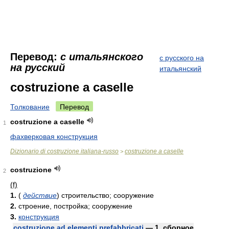
Перевод:
с итальянского
с русского на
на русский
итальянский
costruzione a caselle
Толкование
Перевод
costruzione a caselle
1
фахверковая конструкция
Dizionario di costruzione italiana-russo
costruzione a caselle
>
costruzione
2
(f)
1.
(
действие
)
строительство; сооружение
2.
строение, постройка; сооружение
3.
конструкция
costruzione ad elementi prefabbricati
— 1. сборное