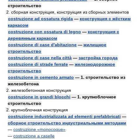
строительство
2. сборная конструкция, конструкция из сборных элементов
costruzione ad ossatura rigida
—
конструкция с жёстким
каркасом
costruzione con ossatura di legno
—
конструкция с
деревянным каркасом
costruzione di case d'abitazione
—
жилищное
строительство
costruzione di case nella città
—
застройка города
costruzione di strade ferrate
—
железнодорожное
строительство
costruzione in cemento armato
— 1. строительство из
железобетона
2. железобетонная конструкция
costruzione in grandi blocchi
— 1. крупноблочное
строительство
2. крупноблочная конструкция
costruzione industrializzata ad elementi prefabbricati
—
сборное строительство индустриальными методами
—
costruzione «monocoque»
—
costruzione a caselle