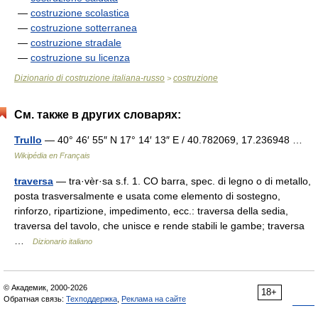
—
costruzione scolastica
—
costruzione sotterranea
—
costruzione stradale
—
costruzione su licenza
Dizionario di costruzione italiana-russo
costruzione
>
См. также в других словарях:
Trullo
— 40° 46′ 55″ N 17° 14′ 13″ E / 40.782069, 17.236948 …
Wikipédia en Français
traversa
— tra·vèr·sa s.f. 1. CO barra, spec. di legno o di metallo,
posta trasversalmente e usata come elemento di sostegno,
rinforzo, ripartizione, impedimento, ecc.: traversa della sedia,
traversa del tavolo, che unisce e rende stabili le gambe; traversa
…
Dizionario italiano
© Академик, 2000-2026
18+
Обратная связь:
Техподдержка
,
Реклама на сайте