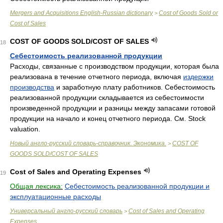
Mergers and Acquisitions English-Russian dictionary
Cost of Goods Sold or
>
Cost of Sales
COST OF GOODS SOLD/COST OF SALES
18
Себестоимость реализованной продукции
Расходы, связанные с производством продукции, которая была
реализована в течение отчетного периода, включая
издержки
производства
и заработную плату работников. Себестоимость
реализованной продукции складывается из себестоимости
произведенной продукции и разницы между запасами готовой
продукции на начало и конец отчетного периода. См. Stock
valuation.
Новый англо-русский словарь-справочник. Экономика.
COST OF
>
GOODS SOLD/COST OF SALES
Cost of Sales and Operating Expenses
19
Общая лексика:
Себестоимость реализованной продукции и
эксплуатационные расходы
Универсальный англо-русский словарь
Cost of Sales and Operating
>
Expenses