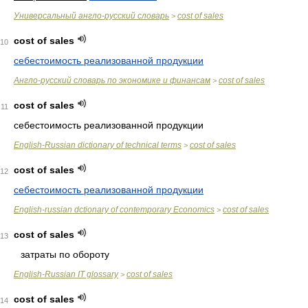
Универсальный англо-русский словарь
cost of sales
>
cost of sales
10
себестоимость реализованной продукции
Англо-русский словарь по экономике и финансам
cost of sales
>
cost of sales
11
себестоимость реализованной продукции
English-Russian dictionary of technical terms
cost of sales
>
cost of sales
12
себестоимость реализованной продукции
English-russian dctionary of contemporary Economics
cost of sales
>
cost of sales
13
затраты по обороту
English-Russian IT glossary
cost of sales
>
cost of sales
14