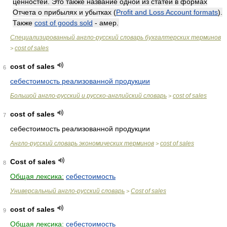
ценностей. Это также название одной из статей в формах
Отчета о прибылях и убытках (
Profit and Loss Account formats
).
Также
cost of goods sold
- амер.
Специализированный англо-русский словарь бухгалтерских терминов
cost of sales
>
cost of sales
6
себестоимость реализованной продукции
Большой англо-русский и русско-английский словарь
cost of sales
>
cost of sales
7
себестоимость реализованной продукции
Англо-русский словарь экономических терминов
cost of sales
>
Cost of sales
8
Общая лексика:
себестоимость
Универсальный англо-русский словарь
Cost of sales
>
cost of sales
9
Общая лексика:
себестоимость