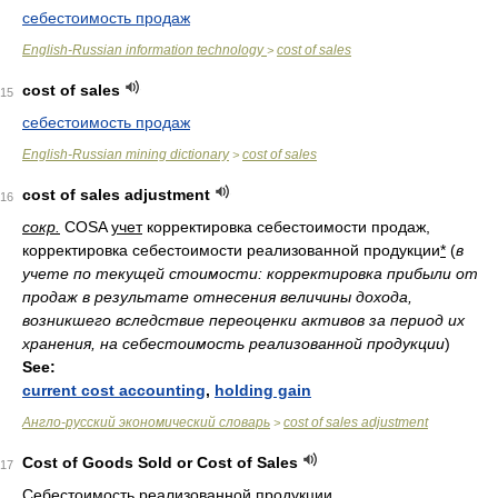
себестоимость продаж
English-Russian information technology
cost of sales
>
cost of sales
15
себестоимость продаж
English-Russian mining dictionary
cost of sales
>
cost of sales adjustment
16
сокр.
COSA
учет
корректировка себестоимости продаж,
корректировка себестоимости реализованной продукции
*
(
в
учете по текущей стоимости: корректировка прибыли от
продаж в результате отнесения величины дохода,
возникшего вследствие переоценки активов за период их
хранения, на себестоимость реализованной продукции
)
See:
current cost accounting
,
holding gain
Англо-русский экономический словарь
cost of sales adjustment
>
Cost of Goods Sold or Cost of Sales
17
Себестоимость реализованной продукции