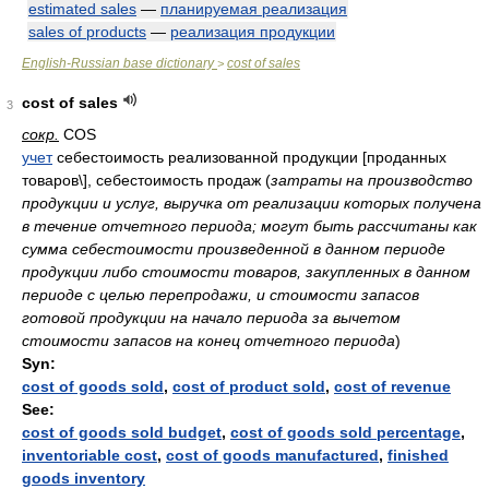
estimated sales
—
планируемая реализация
sales of products
—
реализация продукции
English-Russian base dictionary
cost of sales
>
cost of sales
3
сокр.
COS
учет
себестоимость реализованной продукции [проданных
товаров\], себестоимость продаж
(
затраты на производство
продукции и услуг, выручка от реализации которых получена
в течение отчетного периода; могут быть рассчитаны как
сумма себестоимости произведенной в данном периоде
продукции либо стоимости товаров, закупленных в данном
периоде с целью перепродажи, и стоимости запасов
готовой продукции на начало периода за вычетом
стоимости запасов на конец отчетного периода
)
Syn:
cost of goods sold
,
cost of product sold
,
cost of revenue
See:
cost of goods sold budget
,
cost of goods sold percentage
,
inventoriable cost
,
cost of goods manufactured
,
finished
goods inventory