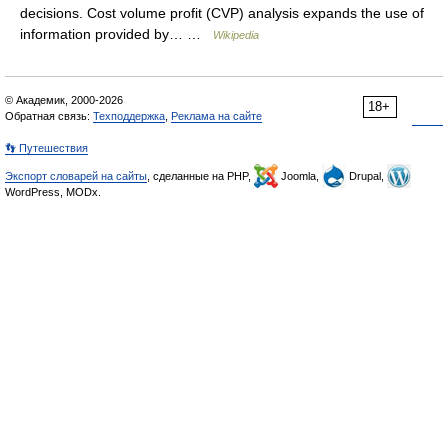
decisions. Cost volume profit (CVP) analysis expands the use of
information provided by… …
Wikipedia
© Академик, 2000-2026
18+
Обратная связь:
Техподдержка
,
Реклама на сайте
👣 Путешествия
Экспорт словарей на сайты
, сделанные на PHP,
Joomla,
Drupal,
WordPress, MODx.