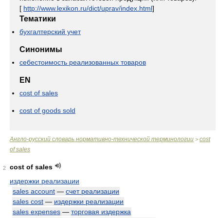
[
http://www.lexikon.ru/dict/uprav/index.html
]
Тематики
бухгалтерский учет
Синонимы
себестоимость реализованных товаров
EN
cost of sales
cost of goods sold
Англо-русский словарь нормативно-технической терминологии
cost
>
of sales
cost of sales
2
издержки реализации
sales account
—
счет реализации
sales cost
—
издержки реализации
sales expenses
—
торговая издержка