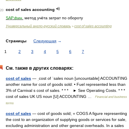
cost of sales accounting
20
SAP.фин.
метод учёта затрат по обороту
Универсальный англо-русский словарь
cost of sales accounting
>
Страницы
Следующая
→
1
2
3
4
5
6
7
См. также в других словарях:
cost of sales
— ˌcost of ˈsales noun [uncountable] ACCOUNTING
another name for cost of goods sold: • Fuel represented less than
3% of Carnival s cost of sales. * * * ► See Operating Costs. * * *
cost of sales UK US noun [U] ACCOUNTING …
Financial and business
terms
cost of sales
— cost of goods sold; = COGS A figure representing
the cost to an organization of supplying goods or services for sale,
excluding administration and other general overheads. In a sales