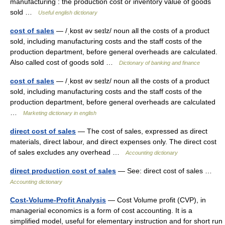
manufacturing : the production cost or inventory value of goods
sold …
Useful english dictionary
cost of sales
— /ˌkɒst əv seɪlz/ noun all the costs of a product
sold, including manufacturing costs and the staff costs of the
production department, before general overheads are calculated.
Also called cost of goods sold …
Dictionary of banking and finance
cost of sales
— /ˌkɒst əv seɪlz/ noun all the costs of a product
sold, including manufacturing costs and the staff costs of the
production department, before general overheads are calculated
…
Marketing dictionary in english
direct cost of sales
— The cost of sales, expressed as direct
materials, direct labour, and direct expenses only. The direct cost
of sales excludes any overhead …
Accounting dictionary
direct production cost of sales
— See: direct cost of sales …
Accounting dictionary
Cost-Volume-Profit Analysis
— Cost Volume profit (CVP), in
managerial economics is a form of cost accounting. It is a
simplified model, useful for elementary instruction and for short run