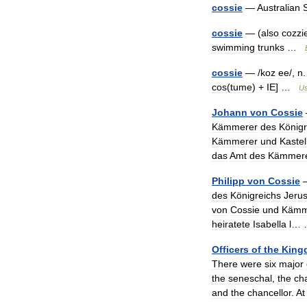
cossie
—
Australian
cossie
— (
also
cozzi
swimming
trunks
…
cossie
— /
koz
ee
/,
n
cos
(
tume
) +
IE
] …
Us
Johann
von
Cossie
Kämmerer
des
Königr
Kämmerer
und
Kastel
das
Amt
des
Kämmer
Philipp
von
Cossie
—
des
Königreichs
Jeru
von
Cossie
und
Kämm
heiratete
Isabella
l
…
Officers
of
the
King
There
were
six
major
the
seneschal
,
the
ch
and
the
chancellor
.
At