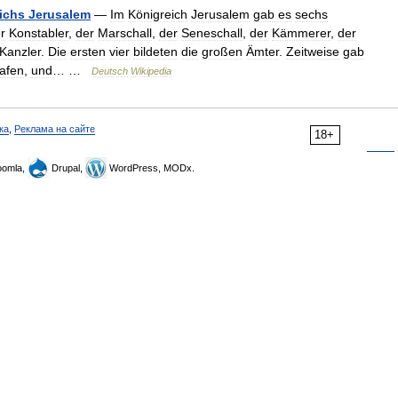
ichs
Jerusalem
—
Im
Königreich
Jerusalem
gab
es
sechs
r
Konstabler
,
der
Marschall
,
der
Seneschall
,
der
Kämmerer
,
der
Kanzler
.
Die
ersten
vier
bildeten
die
großen
Ämter
.
Zeitweise
gab
afen
,
und
… …
Deutsch
Wikipedia
ка
,
Реклама на сайте
18+
omla,
Drupal,
WordPress, MODx.