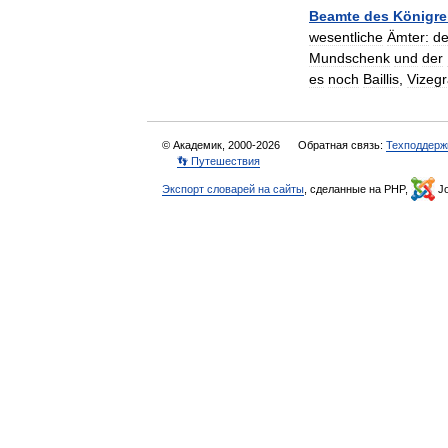
Beamte
des
Königre
wesentliche
Ämter:
de
Mundschenk
und
der
es
noch
Baillis
,
Vizegr
© Академик, 2000-2026
Обратная связь:
Техподдерж
👣 Путешествия
Экспорт словарей на сайты
, сделанные на PHP,
Jo