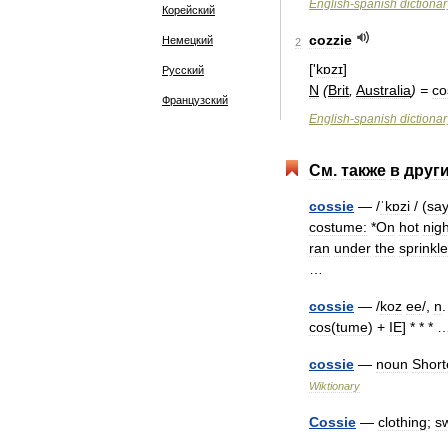
English
-
spanish
dictionar
Корейский
cozzie
Немецкий
2
['
kɒzɪ
]
Русский
N
(
Brit
,
Australia
)
=
co
Французский
English
-
spanish
dictionar
См
.
также
в
друг
cossie
— /
ˈkɒzi
/ (
sa
costume:
*
On
hot
nig
ran
under
the
sprinkle
…
cossie
— /
koz
ee
/,
n
cos
(
tume
) +
IE
] * * 
cossie
—
noun
Shor
Wiktionary
Cossie
—
clothing
;
s