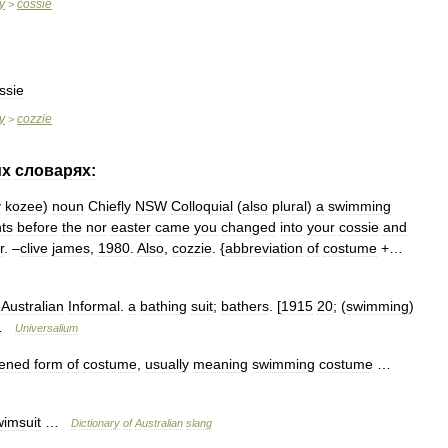
y
cossie
>
ssie
y
cozzie
>
их
словарях:
y
kozee
)
noun
Chiefly
NSW
Colloquial
(
also
plural
)
a
swimming
hts
before
the
nor
easter
came
you
changed
into
your
cossie
and
r
. –
clive
james
,
1980
.
Also
,
cozzie
. {
abbreviation
of
costume
+…
.
Australian
Informal
.
a
bathing
suit
;
bathers
. [
1915
20
; (
swimming
)
* …
Universalium
tened
form
of
costume
,
usually
meaning
swimming
costume
…
wimsuit
…
Dictionary
of
Australian
slang