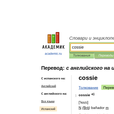
Словари и энциклоп
academic.ru
Толкования
Переводы
Перевод:
с английского на 
cossie
С испанского на:
Английский
Толкование
Перев
С английского на:
cossie
1
Все языки
['
kɒzɪ
]
N
(
Brit
)
bañador
m
Испанский