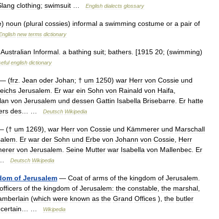
Slang
clothing
;
swimsuit
…
English
dialects
glossary
e
)
noun
(
plural
cossies
)
informal
a
swimming
costume
or
a
pair
of
English
new
terms
dictionary
.
Australian
Informal
.
a
bathing
suit
;
bathers
. [
1915
20
; (
swimming
)
eful
english
dictionary
— (
frz
.
Jean
oder
Johan
; †
um
1250
)
war
Herr
von
Cossie
und
eichs
Jerusalem
.
Er
war
ein
Sohn
von
Rainald
von
Haifa
,
lan
von
Jerusalem
und
dessen
Gattin
Isabella
Brisebarre
.
Er
hatte
ers
des
… …
Deutsch
Wikipedia
 (†
um
1269
),
war
Herr
von
Cossie
und
Kämmerer
und
Marschall
salem
.
Er
war
der
Sohn
und
Erbe
von
Johann
von
Cossie
,
Herr
erer
von
Jerusalem
.
Seine
Mutter
war
Isabella
von
Mallenbec
.
Er
 …
Deutsch
Wikipedia
dom
of
Jerusalem
—
Coat
of
arms
of
the
kingdom
of
Jerusalem
.
officers
of
the
kingdom
of
Jerusalem:
the
constable
,
the
marshal
,
amberlain
(
which
were
known
as
the
Grand
Offices
),
the
butler
certain
… …
Wikipedia