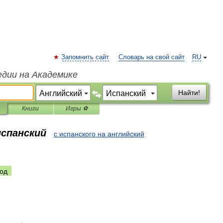
Запомнить сайт
Словарь на свой сайт
RU
едии на Академике
Найти!
Книги
Игры ⚽
испанский
с испанского на английский
од