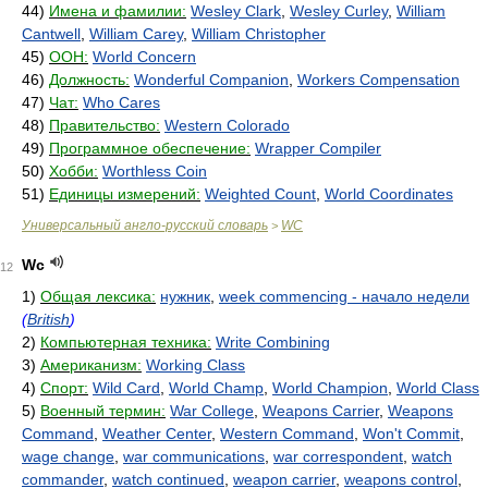
44)
Имена и фамилии:
Wesley Clark
,
Wesley Curley
,
William
Cantwell
,
William Carey
,
William Christopher
45)
ООН:
World Concern
46)
Должность:
Wonderful Companion
,
Workers Compensation
47)
Чат:
Who Cares
48)
Правительство:
Western Colorado
49)
Программное обеспечение:
Wrapper Compiler
50)
Хобби:
Worthless Coin
51)
Единицы измерений:
Weighted Count
,
World Coordinates
Универсальный англо-русский словарь
WC
>
Wc
12
1)
Общая лексика:
нужник
,
week commencing - начало недели
(
British
)
2)
Компьютерная техника:
Write Combining
3)
Американизм:
Working Class
4)
Спорт:
Wild Card
,
World Champ
,
World Champion
,
World Class
5)
Военный термин:
War College
,
Weapons Carrier
,
Weapons
Command
,
Weather Center
,
Western Command
,
Won't Commit
,
wage change
,
war communications
,
war correspondent
,
watch
commander
,
watch continued
,
weapon carrier
,
weapons control
,