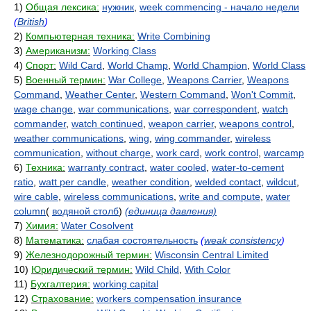
1)
Общая лексика:
нужник
,
week commencing - начало недели
(
British
)
2)
Компьютерная техника:
Write Combining
3)
Американизм:
Working Class
4)
Спорт:
Wild Card
,
World Champ
,
World Champion
,
World Class
5)
Военный термин:
War College
,
Weapons Carrier
,
Weapons
Command
,
Weather Center
,
Western Command
,
Won't Commit
,
wage change
,
war communications
,
war correspondent
,
watch
commander
,
watch continued
,
weapon carrier
,
weapons control
,
weather communications
,
wing
,
wing commander
,
wireless
communication
,
without charge
,
work card
,
work control
,
warcamp
6)
Техника:
warranty contract
,
water cooled
,
water-to-cement
ratio
,
watt per candle
,
weather condition
,
welded contact
,
wildcut
,
wire cable
,
wireless communications
,
write and compute
,
water
column
(
водяной столб
)
(единица давления)
7)
Химия:
Water Cosolvent
8)
Математика:
слабая состоятельность
(
weak consistency
)
9)
Железнодорожный термин:
Wisconsin Central Limited
10)
Юридический термин:
Wild Child
,
With Color
11)
Бухгалтерия:
working capital
12)
Страхование:
workers compensation insurance