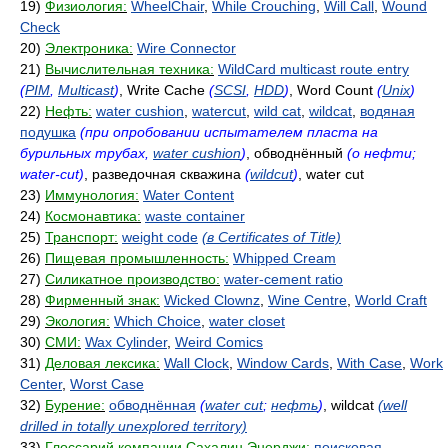
19)
Физиология:
WheelChair
,
While Crouching
,
Will Call
,
Wound
Check
20)
Электроника:
Wire Connector
21)
Вычислительная техника:
WildCard multicast route entry
(
PIM
,
Multicast
)
, Write Cache
(
SCSI
,
HDD
)
, Word Count
(
Unix
)
22)
Нефть:
water cushion
,
watercut
,
wild cat
,
wildcat
,
водяная
подушка
(при опробовании испытателем пласта на
бурильных трубах,
water cushion
)
, обводнённый
(о нефти;
water-cut)
, разведочная скважина
(
wildcut
)
, water cut
23)
Иммунология:
Water Content
24)
Космонавтика:
waste container
25)
Транспорт:
weight code
(в Certificates of Title)
26)
Пищевая промышленность:
Whipped Cream
27)
Силикатное производство:
water-cement ratio
28)
Фирменный знак:
Wicked Clownz
,
Wine Centre
,
World Craft
29)
Экология:
Which Choice
,
water closet
30)
СМИ:
Wax Cylinder
,
Weird Comics
31)
Деловая лексика:
Wall Clock
,
Window Cards
,
With Case
,
Work
Center
,
Worst Case
32)
Бурение:
обводнённая
(
water cut
;
нефть
)
, wildcat
(well
drilled in totally unexplored territory)
33)
Глоссарий компании Сахалин Энерджи:
поисковая