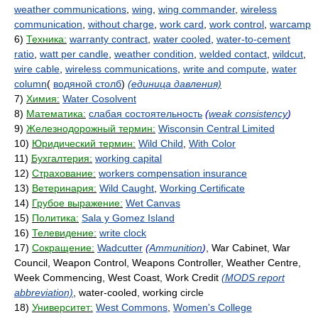
weather communications
,
wing
,
wing commander
,
wireless
communication
,
without charge
,
work card
,
work control
,
warcamp
6)
Техника:
warranty contract
,
water cooled
,
water-to-cement
ratio
,
watt per candle
,
weather condition
,
welded contact
,
wildcut
,
wire cable
,
wireless communications
,
write and compute
,
water
column
(
водяной столб
)
(единица давления)
7)
Химия:
Water Cosolvent
8)
Математика:
слабая состоятельность
(
weak consistency
)
9)
Железнодорожный термин:
Wisconsin Central Limited
10)
Юридический термин:
Wild Child
,
With Color
11)
Бухгалтерия:
working capital
12)
Страхование:
workers compensation insurance
13)
Ветеринария:
Wild Caught
,
Working Certificate
14)
Грубое выражение:
Wet Canvas
15)
Политика:
Sala y Gomez Island
16)
Телевидение:
write clock
17)
Сокращение:
Wadcutter
(
Ammunition
)
, War Cabinet, War
Council, Weapon Control, Weapons Controller, Weather Centre,
Week Commencing, West Coast, Work Credit
(MODS report
abbreviation)
, water-cooled, working circle
18)
Университет:
West Commons
,
Women's College