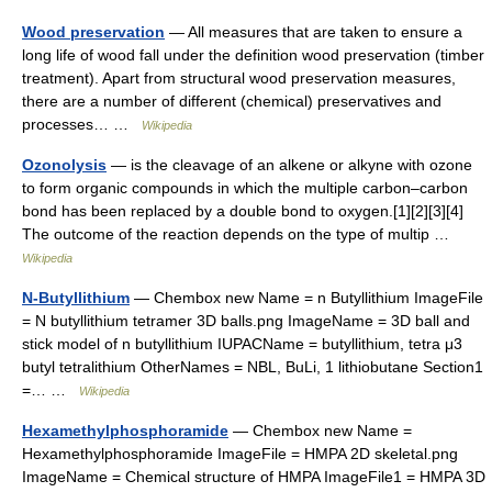
Wood preservation
— All measures that are taken to ensure a
long life of wood fall under the definition wood preservation (timber
treatment). Apart from structural wood preservation measures,
there are a number of different (chemical) preservatives and
processes… …
Wikipedia
Ozonolysis
— is the cleavage of an alkene or alkyne with ozone
to form organic compounds in which the multiple carbon–carbon
bond has been replaced by a double bond to oxygen.[1][2][3][4]
The outcome of the reaction depends on the type of multip …
Wikipedia
N-Butyllithium
— Chembox new Name = n Butyllithium ImageFile
= N butyllithium tetramer 3D balls.png ImageName = 3D ball and
stick model of n butyllithium IUPACName = butyllithium, tetra μ3
butyl tetralithium OtherNames = NBL, BuLi, 1 lithiobutane Section1
=… …
Wikipedia
Hexamethylphosphoramide
— Chembox new Name =
Hexamethylphosphoramide ImageFile = HMPA 2D skeletal.png
ImageName = Chemical structure of HMPA ImageFile1 = HMPA 3D