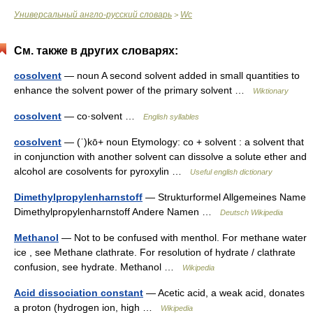
Универсальный англо-русский словарь
Wc
>
См. также в других словарях:
cosolvent
— noun A second solvent added in small quantities to
enhance the solvent power of the primary solvent …
Wiktionary
cosolvent
— co·solvent …
English syllables
cosolvent
— (ˈ)kō+ noun Etymology: co + solvent : a solvent that
in conjunction with another solvent can dissolve a solute ether and
alcohol are cosolvents for pyroxylin …
Useful english dictionary
Dimethylpropylenharnstoff
— Strukturformel Allgemeines Name
Dimethylpropylenharnstoff Andere Namen …
Deutsch Wikipedia
Methanol
— Not to be confused with menthol. For methane water
ice , see Methane clathrate. For resolution of hydrate / clathrate
confusion, see hydrate. Methanol …
Wikipedia
Acid dissociation constant
— Acetic acid, a weak acid, donates
a proton (hydrogen ion, high …
Wikipedia