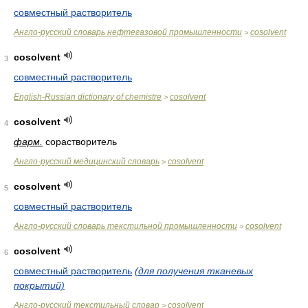
совместный растворитель
Англо-русский словарь нефтегазовой промышленности
cosolvent
>
cosolvent
3
совместный растворитель
English-Russian dictionary of chemistre
cosolvent
>
cosolvent
4
фарм.
сорастворитель
Англо-русский медицинский словарь
cosolvent
>
cosolvent
5
совместный растворитель
Англо-русский словарь текстильной промышленности
cosolvent
>
cosolvent
6
совместный растворитель
(для получения тканевых
покрытий)
Англо-русский текстильный словар
cosolvent
>