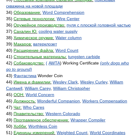
скважина на новой площади
34)
Образование:
Word Comprehension
35)
Сетевые технологии:
Wire Center
36)
Оружейное производство:
пуля с плоской головной частью
37)
Сахалин Ю:
cooling water supply
38)
Химическое оружие:
Water column
39)
Макаров:
ватерклозет
40)
Расширение файла:
Word Count
41)
Строительные материалы:
tungsten carbide
42)
Собаководство:
(
AWTA
) Working Certificate
(only dogs who
go to ground)
43)
Фантастика
Wonder Coin
44)
Имена и фамилии:
Wesley Clark
,
Wesley Curley
,
William
Cantwell
,
William Carey
,
William Christopher
45)
ООН:
World Concern
46)
Должность:
Wonderful Companion
,
Workers Compensation
47)
Чат:
Who Cares
48)
Правительство:
Western Colorado
49)
Программное обеспечение:
Wrapper Compiler
50)
Хобби:
Worthless Coin
51)
Единицы измерений:
Weighted Count
,
World Coordinates