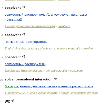
cosolvent
7
совместный растворитель
(для получения тканевых
покрытий)
Англо-русский текстильный словар
cosolvent
>
cosolvent
8
совместный растворитель
English-Russian dictionary of aviation and space materials
cosolvent
>
cosolvent
9
совместный растворитель
The English-Russian dictionary general scientific
cosolvent
>
solvent-cosolvent interaction
10
Макаров:
взаимодействие растворитель-сорастворитель
Универсальный англо-русский словарь
solvent-cosolvent interaction
>
WC
11