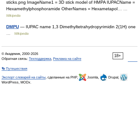
sticks.png ImageName1 = 3D stick model of HMPA IUPACName =
Hexamethylphosphoramide OtherNames = Hexametapol… …
Wikipedia
DMPU
— IUPAC name 1,3 Dimethyltetrahydropyrimidin 2(1H) one
…
Wikipedia
© Академик, 2000-2026
18+
Обратная связь:
Техподдержка
,
Реклама на сайте
👣 Путешествия
Экспорт словарей на сайты
, сделанные на PHP,
Joomla,
Drupal,
WordPress, MODx.