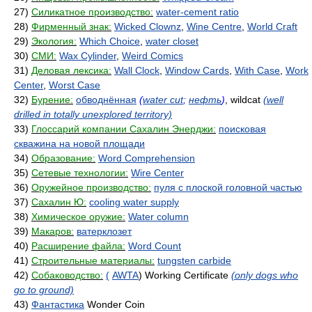
27)
Силикатное производство:
water-cement ratio
28)
Фирменный знак:
Wicked Clownz
,
Wine Centre
,
World Craft
29)
Экология:
Which Choice
,
water closet
30)
СМИ:
Wax Cylinder
,
Weird Comics
31)
Деловая лексика:
Wall Clock
,
Window Cards
,
With Case
,
Work
Center
,
Worst Case
32)
Бурение:
обводнённая
(
water cut
;
нефть
)
, wildcat
(well
drilled in totally unexplored territory)
33)
Глоссарий компании Сахалин Энерджи:
поисковая
скважина на новой площади
34)
Образование:
Word Comprehension
35)
Сетевые технологии:
Wire Center
36)
Оружейное производство:
пуля с плоской головной частью
37)
Сахалин Ю:
cooling water supply
38)
Химическое оружие:
Water column
39)
Макаров:
ватерклозет
40)
Расширение файла:
Word Count
41)
Строительные материалы:
tungsten carbide
42)
Собаководство:
(
AWTA
) Working Certificate
(only dogs who
go to ground)
43)
Фантастика
Wonder Coin