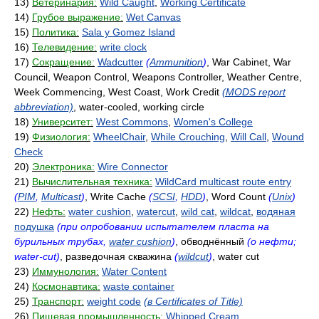
13)
Ветеринария:
Wild Caught
,
Working Certificate
14)
Грубое выражение:
Wet Canvas
15)
Политика:
Sala y Gomez Island
16)
Телевидение:
write clock
17)
Сокращение:
Wadcutter
(
Ammunition
)
, War Cabinet, War
Council, Weapon Control, Weapons Controller, Weather Centre,
Week Commencing, West Coast, Work Credit
(MODS report
abbreviation)
, water-cooled, working circle
18)
Университет:
West Commons
,
Women's College
19)
Физиология:
WheelChair
,
While Crouching
,
Will Call
,
Wound
Check
20)
Электроника:
Wire Connector
21)
Вычислительная техника:
WildCard multicast route entry
(
PIM
,
Multicast
)
, Write Cache
(
SCSI
,
HDD
)
, Word Count
(
Unix
)
22)
Нефть:
water cushion
,
watercut
,
wild cat
,
wildcat
,
водяная
подушка
(при опробовании испытателем пласта на
бурильных трубах,
water cushion
)
, обводнённый
(о нефти;
water-cut)
, разведочная скважина
(
wildcut
)
, water cut
23)
Иммунология:
Water Content
24)
Космонавтика:
waste container
25)
Транспорт:
weight code
(в Certificates of Title)
26)
Пищевая промышленность:
Whipped Cream