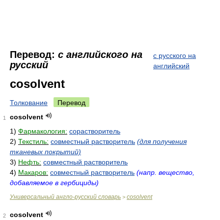
Перевод:
с английского на
с русского на
русский
английский
cosolvent
Толкование
Перевод
cosolvent
1
1)
Фармакология:
сорастворитель
2)
Текстиль:
совместный растворитель
(для получения
тканевых покрытий)
3)
Нефть:
совместный растворитель
4)
Макаров:
совместный растворитель
(напр. вещество,
добавляемое в гербициды)
Универсальный англо-русский словарь
cosolvent
>
cosolvent
2