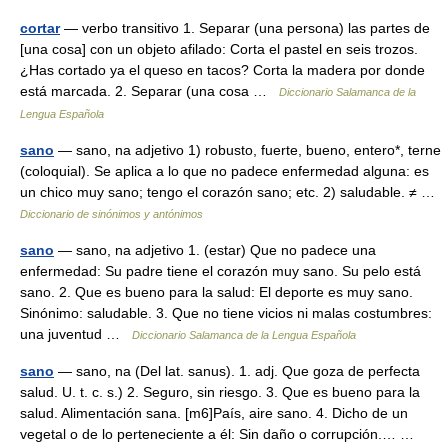
cortar
— verbo transitivo 1. Separar (una persona) las partes de
[una cosa] con un objeto afilado: Corta el pastel en seis trozos.
¿Has cortado ya el queso en tacos? Corta la madera por donde
está marcada. 2. Separar (una cosa …
Diccionario Salamanca de la
Lengua Española
sano
— sano, na adjetivo 1) robusto, fuerte, bueno, entero*, terne
(coloquial). Se aplica a lo que no padece enfermedad alguna: es
un chico muy sano; tengo el corazón sano; etc. 2) saludable. ≠ …
Diccionario de sinónimos y antónimos
sano
— sano, na adjetivo 1. (estar) Que no padece una
enfermedad: Su padre tiene el corazón muy sano. Su pelo está
sano. 2. Que es bueno para la salud: El deporte es muy sano.
Sinónimo: saludable. 3. Que no tiene vicios ni malas costumbres:
una juventud …
Diccionario Salamanca de la Lengua Española
sano
— sano, na (Del lat. sanus). 1. adj. Que goza de perfecta
salud. U. t. c. s.) 2. Seguro, sin riesgo. 3. Que es bueno para la
salud. Alimentación sana. [m6]País, aire sano. 4. Dicho de un
vegetal o de lo perteneciente a él: Sin daño o corrupción.… …