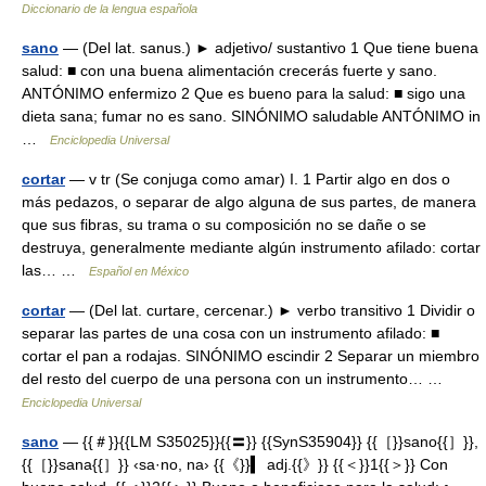
Diccionario de la lengua española
sano
— (Del lat. sanus.) ► adjetivo/ sustantivo 1 Que tiene buena
salud: ■ con una buena alimentación crecerás fuerte y sano.
ANTÓNIMO enfermizo 2 Que es bueno para la salud: ■ sigo una
dieta sana; fumar no es sano. SINÓNIMO saludable ANTÓNIMO in
…
Enciclopedia Universal
cortar
— v tr (Se conjuga como amar) I. 1 Partir algo en dos o
más pedazos, o separar de algo alguna de sus partes, de manera
que sus fibras, su trama o su composición no se dañe o se
destruya, generalmente mediante algún instrumento afilado: cortar
las… …
Español en México
cortar
— (Del lat. curtare, cercenar.) ► verbo transitivo 1 Dividir o
separar las partes de una cosa con un instrumento afilado: ■
cortar el pan a rodajas. SINÓNIMO escindir 2 Separar un miembro
del resto del cuerpo de una persona con un instrumento… …
Enciclopedia Universal
sano
— {{＃}}{{LM S35025}}{{〓}} {{SynS35904}} {{［}}sano{{］}},
{{［}}sana{{］}} ‹sa·no, na› {{《}}▍ adj.{{》}} {{＜}}1{{＞}} Con