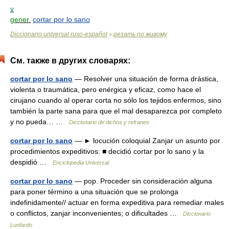
v
gener.
cortar por lo sano
Diccionario universal ruso-español
резать по живому
>
См. также в других словарях:
cortar por lo sano
— Resolver una situación de forma drástica,
violenta o traumática, pero enérgica y eficaz, como hace el
cirujano cuando al operar corta no sólo los tejidos enfermos, sino
también la parte sana para que el mal desaparezca por completo
y no pueda… …
Diccionario de dichos y refranes
cortar por lo sano
— ► locución coloquial Zanjar un asunto por
procedimientos expeditivos: ■ decidió cortar por lo sano y la
despidió …
Enciclopedia Universal
cortar por lo sano
— pop. Proceder sin consideración alguna
para poner término a una situación que se prolonga
indefinidamente// actuar en forma expeditiva para remediar males
o conflictos, zanjar inconvenientes; o dificultades …
Diccionario
Lunfardo