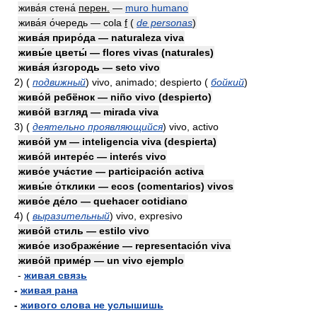
жива́я стена́
перен.
—
muro humano
жива́я о́чередь — cola
f
(
de personas
)
жива́я приро́да — naturaleza viva
живы́е цветы́ — flores vivas (naturales)
жива́я и́згородь — seto vivo
2)
(
подвижный
)
vivo, animado; despierto
(
бойкий
)
живо́й ребёнок — niño vivo (despierto)
живо́й взгляд — mirada viva
3)
(
деятельно проявляющийся
)
vivo, activo
живо́й ум — inteligencia viva (despierta)
живо́й интере́с — interés vivo
живо́е уча́стие — participación activa
живы́е о́тклики — ecos (comentarios) vivos
живо́е де́ло — quehacer cotidiano
4)
(
выразительный
)
vivo, expresivo
живо́й стиль — estilo vivo
живо́е изображе́ние — representación viva
живо́й приме́р — un vivo ejemplo
-
живая связь
-
живая рана
-
живого слова не услышишь