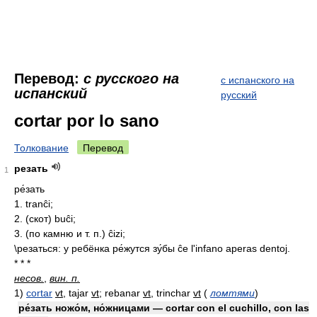
Перевод:
с русского на
с испанского на
испанский
русский
cortar por lo sano
Толкование
Перевод
резать
1
ре́зать
1. tranĉi;
2. (скот) buĉi;
3. (по камню и т. п.) ĉizi;
\резаться: у ребёнка ре́жутся зу́бы ĉe l'infano aperas dentoj.
* * *
несов.
,
вин. п.
1)
cortar
vt
, tajar
vt
; rebanar
vt
, trinchar
vt
(
ломтями
)
ре́зать ножо́м, но́жницами — cortar con el cuchillo, con las