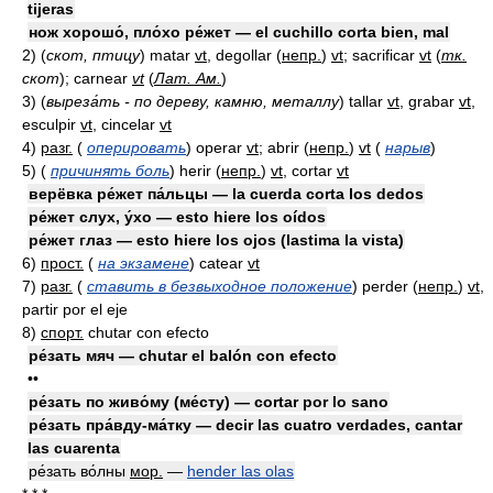
tijeras
нож хорошо́, пло́хо ре́жет — el cuchillo corta bien, mal
2)
(
скот, птицу
)
matar
vt
, degollar
(
непр.
)
vt
; sacrificar
vt
(
тк.
скот
)
; carnear
vt
(
Лат. Ам.
)
3)
(
выреза́ть - по дереву, камню, металлу
)
tallar
vt
, grabar
vt
,
esculpir
vt
, cincelar
vt
4)
разг.
(
оперировать
)
operar
vt
; abrir
(
непр.
)
vt
(
нарыв
)
5)
(
причинять боль
)
herir
(
непр.
)
vt
, cortar
vt
верёвка ре́жет па́льцы — la cuerda corta los dedos
ре́жет слух, у́хо — esto hiere los oídos
ре́жет глаз — esto hiere los ojos (lastima la vista)
6)
прост.
(
на экзамене
)
catear
vt
7)
разг.
(
ставить в безвыходное положение
)
perder
(
непр.
)
vt
,
partir por el eje
8)
спорт.
chutar con efecto
ре́зать мяч — chutar el balón con efecto
••
ре́зать по живо́му (ме́сту) — cortar por lo sano
ре́зать пра́вду-ма́тку — decir las cuatro verdades, cantar
las cuarenta
ре́зать во́лны
мор.
—
hender las olas