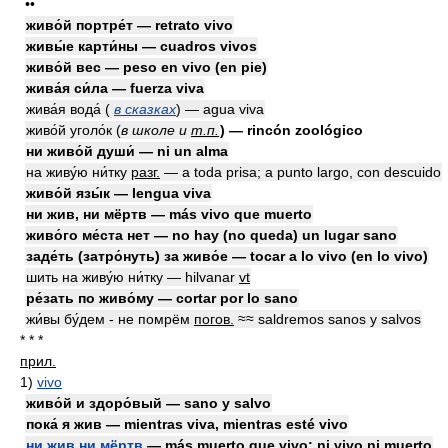
••
живо́й портре́т — retrato vivo
живы́е карти́ны — cuadros vivos
живо́й вес — peso en vivo (en pie)
жива́я си́ла — fuerza viva
жива́я вода́ (
в сказках
) — agua viva
живо́й уголо́к (
в школе и
т.п.
) — rincón zoológico
ни живо́й души́ — ni un alma
на живу́ю ни́тку
разг.
— a toda prisa; a punto largo, con descuido
живо́й язы́к — lengua viva
ни жив, ни мёртв — más vivo que muerto
живо́го ме́ста нет — no hay (no queda) un lugar sano
заде́ть (затро́нуть) за живо́е — tocar a lo vivo (en lo vivo)
шить на живу́ю ни́тку — hilvanar
vt
ре́зать по живо́му — cortar por lo sano
жи́вы бу́дем - не помрём
погов.
≈≈ saldremos sanos y salvos
* * *
прил.
1)
vivo
живо́й и здоро́вый — sano y salvo
пока́ я жив — mientras viva, mientras esté vivo
ни жив ни мёртв
— más muerto que vivo; ni vivo ni muerto