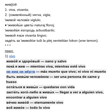
жив||о́й
1. viva, vivanta;
2. (оживлённый) verva, vigla;
\живой челове́к viglulo;
♦ \живойы́е цветы́ naturaj floroj;
\живойа́я и́згородь arbustbarilo;
\живой язы́к vivanta lingvo;
заде́ть за \живойо́е tuŝi la plej senteblan lokon (или temon).
* * *
прил.
1)
vivo
живо́й и здоро́вый — sano y salvo
пока́ я жив — mientras viva, mientras esté vivo
ни жив ни мёртв
— más muerto que vivo; ni vivo ni muerto
быть живы́м челове́ком — ser una persona de carne y
hueso
оста́ться в живы́х — quedarse con vida
заста́ть кого́-либо в живы́х — llegar a ver a alguien vivo,
encontrar a alguien vivo
ве́чно живо́й — eternamente vivo
всё живо́е — todo lo vivo