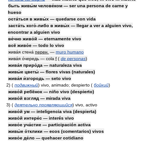
быть живы́м челове́ком — ser una persona de carne y
hueso
оста́ться в живы́х — quedarse con vida
заста́ть кого́-либо в живы́х — llegar a ver a alguien vivo,
encontrar a alguien vivo
ве́чно живо́й — eternamente vivo
всё живо́е — todo lo vivo
жива́я стена́
перен.
—
muro humano
жива́я о́чередь — cola
f
(
de personas
)
жива́я приро́да — naturaleza viva
живы́е цветы́ — flores vivas (naturales)
жива́я и́згородь — seto vivo
2)
(
подвижный
)
vivo, animado; despierto
(
бойкий
)
живо́й ребёнок — niño vivo (despierto)
живо́й взгляд — mirada viva
3)
(
деятельно проявляющийся
)
vivo, activo
живо́й ум — inteligencia viva (despierta)
живо́й интере́с — interés vivo
живо́е уча́стие — participación activa
живы́е о́тклики — ecos (comentarios) vivos
живо́е де́ло — quehacer cotidiano