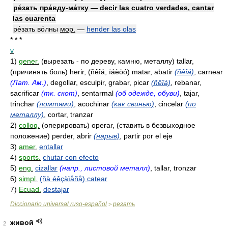
ре́зать пра́вду-ма́тку — decir las cuatro verdades, cantar
las cuarenta
ре́зать во́лны
мор.
—
hender las olas
* * *
v
1)
gener.
(вырезать - по дереву, камню, металлу) tallar,
(причинять боль) herir, (ñêîá, ïáèöó) matar, abatir
(ñêîá)
, carnear
(Лат. Ам.)
, degollar, esculpir, grabar, picar
(ñêîá)
, rebanar,
sacrificar
(тк. скот)
, sentarmal
(об одежде, обуви)
, tajar,
trinchar
(ломтями)
, acochinar
(как свинью)
, cincelar
(по
металлу)
, cortar, tranzar
2)
colloq.
(оперировать) operar, (ставить в безвыходное
положение) perder, abrir
(нарыв)
, partir por el eje
3)
amer.
entallar
4)
sports.
chutar con efecto
5)
eng.
cizallar
(напр., листовой металл)
, tallar, tronzar
6)
simpl.
(ñà éêçàìåñå) catear
7)
Ecuad.
destajar
Diccionario universal ruso-español
резать
>
живой
2