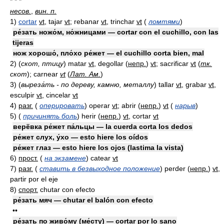
* * *
несов.
,
вин. п.
1)
cortar
vt
, tajar
vt
; rebanar
vt
, trinchar
vt
(
ломтями
)
ре́зать ножо́м, но́жницами — cortar con el cuchillo, con las
tijeras
нож хорошо́, пло́хо ре́жет — el cuchillo corta bien, mal
2)
(
скот, птицу
)
matar
vt
, degollar
(
непр.
)
vt
; sacrificar
vt
(
тк.
скот
)
; carnear
vt
(
Лат. Ам.
)
3)
(
выреза́ть - по дереву, камню, металлу
)
tallar
vt
, grabar
vt
,
esculpir
vt
, cincelar
vt
4)
разг.
(
оперировать
)
operar
vt
; abrir
(
непр.
)
vt
(
нарыв
)
5)
(
причинять боль
)
herir
(
непр.
)
vt
, cortar
vt
верёвка ре́жет па́льцы — la cuerda corta los dedos
ре́жет слух, у́хо — esto hiere los oídos
ре́жет глаз — esto hiere los ojos (lastima la vista)
6)
прост.
(
на экзамене
)
catear
vt
7)
разг.
(
ставить в безвыходное положение
)
perder
(
непр.
)
vt
,
partir por el eje
8)
спорт.
chutar con efecto
ре́зать мяч — chutar el balón con efecto
••
ре́зать по живо́му (ме́сту) — cortar por lo sano