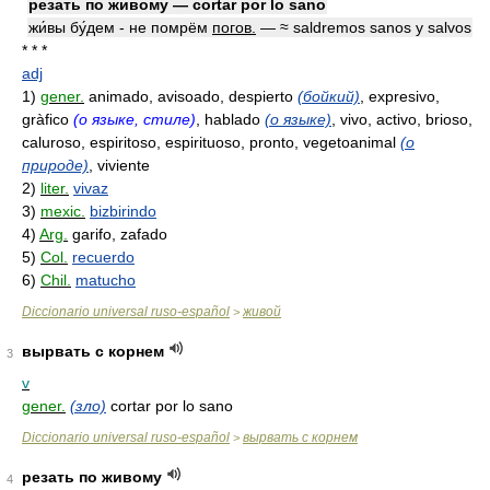
ре́зать по живо́му — cortar por lo sano
жи́вы бу́дем - не помрём
погов.
— ≈ saldremos sanos y salvos
* * *
adj
1)
gener.
animado, avisoado, despierto
(бойкий)
, expresivo,
gràfico
(о языке, стиле)
, hablado
(о языке)
, vivo, activo, brioso,
caluroso, espiritoso, espirituoso, pronto, vegetoanimal
(о
природе)
, viviente
2)
liter.
vivaz
3)
mexic.
bizbirindo
4)
Arg.
garifo, zafado
5)
Col.
recuerdo
6)
Chil.
matucho
Diccionario universal ruso-español
живой
>
вырвать с корнем
3
v
gener.
(зло)
cortar por lo sano
Diccionario universal ruso-español
вырвать с корнем
>
резать по живому
4