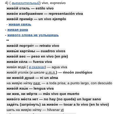
4)
(
выразительный
)
vivo, expresivo
живо́й стиль — estilo vivo
живо́е изображе́ние — representación viva
живо́й приме́р — un vivo ejemplo
-
живая связь
-
живая рана
-
живого слова не услышишь
••
живо́й портре́т — retrato vivo
живы́е карти́ны — cuadros vivos
живо́й вес — peso en vivo (en pie)
жива́я си́ла — fuerza viva
жива́я вода́ (
в сказках
) — agua viva
живо́й уголо́к (
в школе
и т.п.
) — rincón zoológico
ни живо́й души́ — ni un alma
на живу́ю ни́тку
разг.
— a toda prisa; a punto largo, con descuido
живо́й язы́к — lengua viva
ни жив, ни мёртв — más vivo que muerto
живо́го ме́ста нет — no hay (no queda) un lugar sano
заде́ть (затро́нуть) за живо́е — tocar a lo vivo (en lo vivo)
шить на живу́ю ни́тку — hilvanar
vt