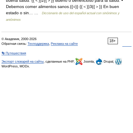
buena salud. {{＜}}2{{＞}} Bueno o beneficioso para la salud: •
Debemos comer alimentos sanos.{{○}} {{＜}}3{{＞}} En buen
estado o sin… …
Diccionario de uso del español actual con sinónimos y
antónimos
© Академик, 2000-2026
18+
Обратная связь:
Техподдержка
,
Реклама на сайте
👣 Путешествия
Экспорт словарей на сайты
, сделанные на PHP,
Joomla,
Drupal,
WordPress, MODx.