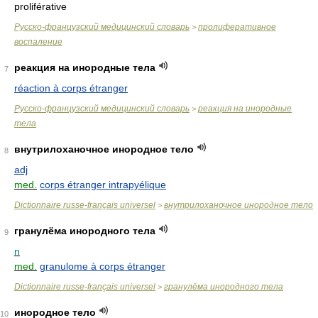
proliférative
Русско-французский медицинский словарь
пролиферативное
>
воспаление
реакция на инородные тела
7
réaction à corps étranger
Русско-французский медицинский словарь
реакция на инородные
>
тела
внутрилоханочное инородное тело
8
adj
med.
corps étranger intrapyélique
Dictionnaire russe-français universel
внутрилоханочное инородное тело
>
гранулёма инородного тела
9
n
med.
granulome à corps étranger
Dictionnaire russe-français universel
гранулёма инородного тела
>
инородное тело
10