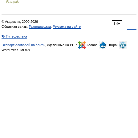
Français
© Академик, 2000-2026
18+
Обратная связь:
Техподдержка
,
Реклама на сайте
👣 Путешествия
Экспорт словарей на сайты
, сделанные на PHP,
Joomla,
Drupal,
WordPress, MODx.