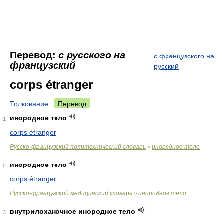
Перевод:
с русского на
с французского на
французский
русский
corps étranger
Толкование
Перевод
инородное тело
1
corps étranger
Русско-французский политехнический словарь
инородное тело
>
инородное тело
2
corps étranger
Русско-французский медицинский словарь
инородное тело
>
внутрилоханочное инородное тело
3