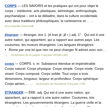
CORPS
— LES SAVOIRS et les pratiques qui ont pour objet le
corps – médecine, arts plastiques, sémiologie, anthropologie,
psychanalyse – ont à se débattre, dans la culture occidentale,
avec deux traditions philosophiques, la cartésienne et… …
Encyclopédie Universelle
étranger
— étranger, ère 1. (é tran jé, jê r ) adj. 1° Qui est d une
autre nation, qui appartient, qui a rapport aux autres pays. Les
coutumes, les moeurs étrangères. Les langues étrangères.
• Rome par une loi que rien ne peut changer N admet avec son…
…
Dictionnaire de la Langue Française d'Émile Littré
corps
— CORPS. s. m. Substance étendue et impénétrable.
Corps naturel. Corps physique. Corps simple. Corps mixte. Corps
vivant. Corps composé. Corps solide. Tout corps a trois
dimensions, longueur, largeur et profondeur. Corps sphérique.
Corps aérien,… …
Dictionnaire de l'Académie Française 1798
ÉTRANGER
— ÈRE. adj. Qui est d une autre nation, qui
appartient, qui a rapport à une autre nation. Coutumes, lois
étrangères. Les gouvernements étrangers. La guerre civile et la