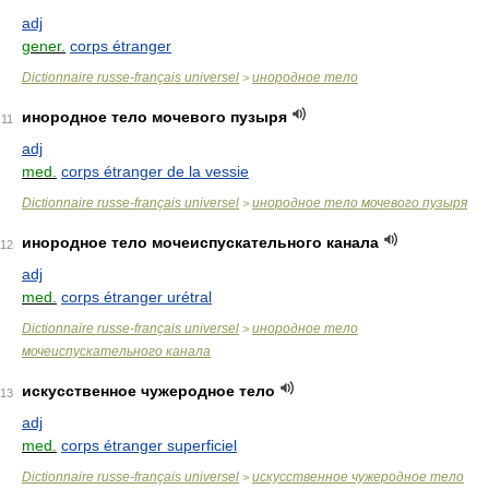
adj
gener.
corps étranger
Dictionnaire russe-français universel
инородное тело
>
инородное тело мочевого пузыря
11
adj
med.
corps étranger de la vessie
Dictionnaire russe-français universel
инородное тело мочевого пузыря
>
инородное тело мочеиспускательного канала
12
adj
med.
corps étranger urétral
Dictionnaire russe-français universel
инородное тело
>
мочеиспускательного канала
искусственное чужеродное тело
13
adj
med.
corps étranger superficiel
Dictionnaire russe-français universel
искусственное чужеродное тело
>