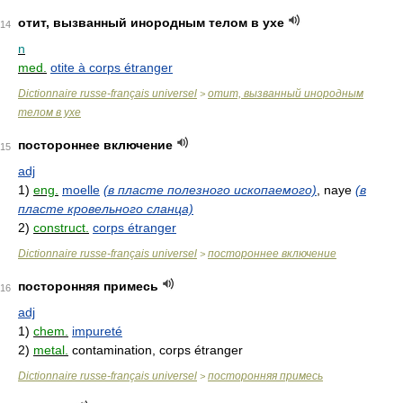
отит, вызванный инородным телом в ухе
14
n
med.
otite à corps étranger
Dictionnaire russe-français universel
отит, вызванный инородным
>
телом в ухе
постороннее включение
15
adj
1)
eng.
moelle
(в пласте полезного ископаемого)
, naye
(в
пласте кровельного сланца)
2)
construct.
corps étranger
Dictionnaire russe-français universel
постороннее включение
>
посторонняя примесь
16
adj
1)
chem.
impureté
2)
metal.
contamination, corps étranger
Dictionnaire russe-français universel
посторонняя примесь
>