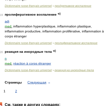
Dictionnaire russe-français universel
продуктивное воспаление
>
пролиферативное воспаление
19
adj
med.
inflammation hyperplastique, inflammation plastique,
inflammation productive, inflammation proliférative, inflammation à
corps étranger
Dictionnaire russe-français universel
пролиферативное воспаление
>
реакция на инородные тела
20
n
med.
réaction à corps étranger
Dictionnaire russe-français universel
реакция на инородные тела
>
Страницы
Следующая
→
1
2
См. также в других словарях: