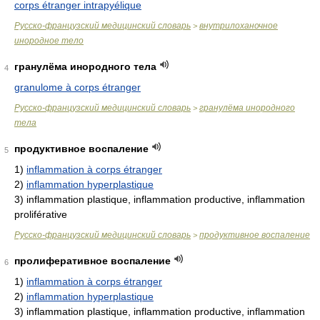
corps étranger intrapyélique
Русско-французский медицинский словарь
внутрилоханочное
>
инородное тело
гранулёма инородного тела
4
granulome à corps étranger
Русско-французский медицинский словарь
гранулёма инородного
>
тела
продуктивное воспаление
5
1)
inflammation à corps étranger
2)
inflammation hyperplastique
3)
inflammation plastique, inflammation productive, inflammation
proliférative
Русско-французский медицинский словарь
продуктивное воспаление
>
пролиферативное воспаление
6
1)
inflammation à corps étranger
2)
inflammation hyperplastique
3)
inflammation plastique, inflammation productive, inflammation