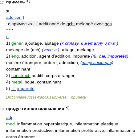
примесь
17
ж.
addition
f
с при́месью — additionné de
qch
; mélangé avec
qch
* * *
n
1)
gener.
ajoutage, ajutage
(к сплаву, к металлу и т.п.)
,
mélange de (qch)
(чего-л.)
, alliage, mélange
2)
eng.
addition, agent d'addition, impureté
(ñì, òæ. impuretés)
,
matière étrangère, ordure, admixtion,
(загрязняющая)
contaminant
3)
construct.
additif, corps étranger
4)
metal.
boue, contaminant
5)
IT.
impureté
Dictionnaire russe-français universel
примесь
>
продуктивное воспаление
18
adj
med.
inflammation hyperplastique, inflammation plastique,
inflammation productive, inflammation proliférative, inflammation à
corps étranger