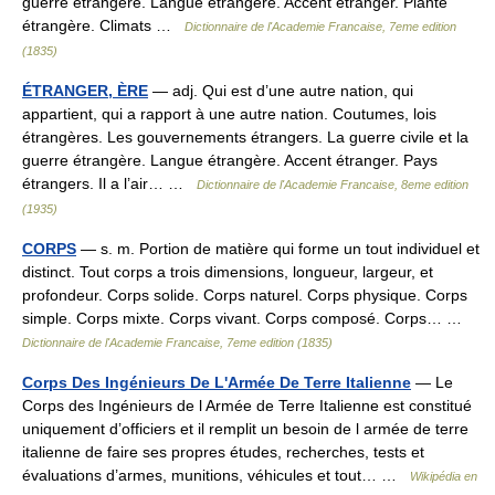
guerre étrangère. Langue étrangère. Accent étranger. Plante
étrangère. Climats …
Dictionnaire de l'Academie Francaise, 7eme edition
(1835)
ÉTRANGER, ÈRE
— adj. Qui est d’une autre nation, qui
appartient, qui a rapport à une autre nation. Coutumes, lois
étrangères. Les gouvernements étrangers. La guerre civile et la
guerre étrangère. Langue étrangère. Accent étranger. Pays
étrangers. Il a l’air… …
Dictionnaire de l'Academie Francaise, 8eme edition
(1935)
CORPS
— s. m. Portion de matière qui forme un tout individuel et
distinct. Tout corps a trois dimensions, longueur, largeur, et
profondeur. Corps solide. Corps naturel. Corps physique. Corps
simple. Corps mixte. Corps vivant. Corps composé. Corps… …
Dictionnaire de l'Academie Francaise, 7eme edition (1835)
Corps Des Ingénieurs De L'Armée De Terre Italienne
— Le
Corps des Ingénieurs de l Armée de Terre Italienne est constitué
uniquement d’officiers et il remplit un besoin de l armée de terre
italienne de faire ses propres études, recherches, tests et
évaluations d’armes, munitions, véhicules et tout… …
Wikipédia en