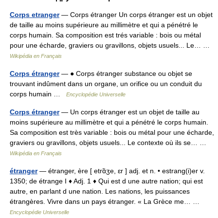
Corps etranger
— Corps étranger Un corps étranger est un objet
de taille au moins supérieure au millimètre et qui a pénétré le
corps humain. Sa composition est trés variable : bois ou métal
pour une écharde, graviers ou gravillons, objets usuels... Le… …
Wikipédia en Français
Corps étranger
— ● Corps étranger substance ou objet se
trouvant indûment dans un organe, un orifice ou un conduit du
corps humain …
Encyclopédie Universelle
Corps étranger
— Un corps étranger est un objet de taille au
moins supérieure au millimètre et qui a pénétré le corps humain.
Sa composition est très variable : bois ou métal pour une écharde,
graviers ou gravillons, objets usuels... Le contexte où ils se… …
Wikipédia en Français
étranger
— étranger, ère [ etrɑ̃ʒe, ɛr ] adj. et n. • estrang(i)er v.
1350; de étrange I ♦ Adj. 1 ♦ Qui est d une autre nation; qui est
autre, en parlant d une nation. Les nations, les puissances
étrangères. Vivre dans un pays étranger. « La Grèce me… …
Encyclopédie Universelle