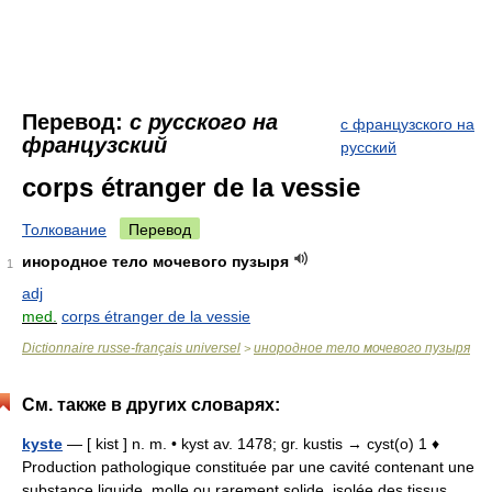
Перевод:
с русского на
с французского на
французский
русский
corps étranger de la vessie
Толкование
Перевод
инородное тело мочевого пузыря
1
adj
med.
corps étranger de la vessie
Dictionnaire russe-français universel
инородное тело мочевого пузыря
>
См. также в других словарях:
kyste
— [ kist ] n. m. • kyst av. 1478; gr. kustis → cyst(o) 1 ♦
Production pathologique constituée par une cavité contenant une
substance liquide, molle ou rarement solide, isolée des tissus