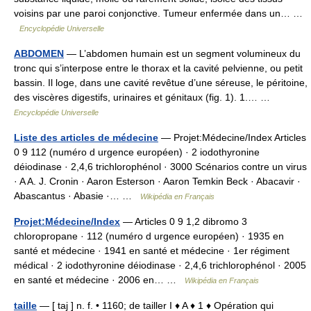
voisins par une paroi conjonctive. Tumeur enfermée dans un… …
Encyclopédie Universelle
ABDOMEN
— L’abdomen humain est un segment volumineux du
tronc qui s’interpose entre le thorax et la cavité pelvienne, ou petit
bassin. Il loge, dans une cavité revêtue d’une séreuse, le péritoine,
des viscères digestifs, urinaires et génitaux (fig. 1). 1.… …
Encyclopédie Universelle
Liste des articles de médecine
— Projet:Médecine/Index Articles
0 9 112 (numéro d urgence européen) · 2 iodothyronine
déiodinase · 2,4,6 trichlorophénol · 3000 Scénarios contre un virus
· A A. J. Cronin · Aaron Esterson · Aaron Temkin Beck · Abacavir ·
Abascantus · Abasie ·… …
Wikipédia en Français
Projet:Médecine/Index
— Articles 0 9 1,2 dibromo 3
chloropropane · 112 (numéro d urgence européen) · 1935 en
santé et médecine · 1941 en santé et médecine · 1er régiment
médical · 2 iodothyronine déiodinase · 2,4,6 trichlorophénol · 2005
en santé et médecine · 2006 en… …
Wikipédia en Français
taille
— [ taj ] n. f. • 1160; de tailler I ♦ A ♦ 1 ♦ Opération qui