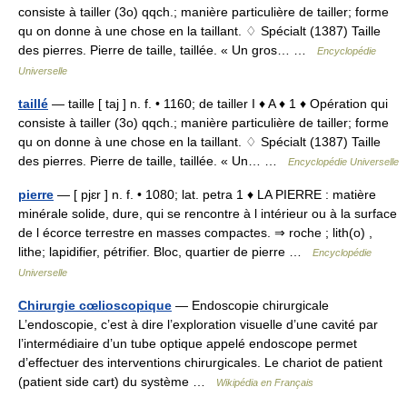
consiste à tailler (3o) qqch.; manière particulière de tailler; forme
qu on donne à une chose en la taillant. ♢ Spécialt (1387) Taille
des pierres. Pierre de taille, taillée. « Un gros… …
Encyclopédie
Universelle
taillé
— taille [ taj ] n. f. • 1160; de tailler I ♦ A ♦ 1 ♦ Opération qui
consiste à tailler (3o) qqch.; manière particulière de tailler; forme
qu on donne à une chose en la taillant. ♢ Spécialt (1387) Taille
des pierres. Pierre de taille, taillée. « Un… …
Encyclopédie Universelle
pierre
— [ pjɛr ] n. f. • 1080; lat. petra 1 ♦ LA PIERRE : matière
minérale solide, dure, qui se rencontre à l intérieur ou à la surface
de l écorce terrestre en masses compactes. ⇒ roche ; lith(o) ,
lithe; lapidifier, pétrifier. Bloc, quartier de pierre …
Encyclopédie
Universelle
Chirurgie cœlioscopique
— Endoscopie chirurgicale
L’endoscopie, c’est à dire l’exploration visuelle d’une cavité par
l’intermédiaire d’un tube optique appelé endoscope permet
d’effectuer des interventions chirurgicales. Le chariot de patient
(patient side cart) du système …
Wikipédia en Français