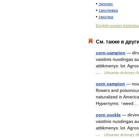
•
лихнис
•
смолевка
•
смолка
English
-
russian
biologica
См
.
также
в
друг
corn
-
campion
—
dir
vaistinis
nuodingas
au
atitikmenys:
lot
.
Agro
…
Lithuanian
dictionary
(
l
corn
campion
—
no
flowers
and
poisonou
naturalized
in
Americ
Hypernyms:
↑
weed
…
corn
cockle
—
dirvin
vaistinis
nuodingas
au
atitikmenys:
lot
.
Agro
…
Lithuanian
dictionary
(
l