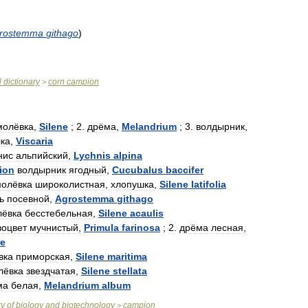
rostemma
githago
)
l
dictionary
corn
campion
>
молёвка
,
Silene
;
2
.
дрёма
,
Melandrium
;
3
.
волдырник
,
ка
,
Viscaria
нис
альпийский
,
Lychnis
alpina
ion
волдырник
ягодный
,
Cucubalus
baccifer
молёвка
широколистная
,
хлопушка
,
Silene
latifolia
ь
посевной
,
Agrostemma
githago
лёвка
бесстебельная
,
Silene
acaulis
воцвет
мучнистый
,
Primula
farinosa
;
2
.
дрёма
лесная
,
re
вка
приморская
,
Silene
maritima
лёвка
звездчатая
,
Silene
stellata
ма
белая
,
Melandrium
album
ry
of
biology
and
biotechnology
campion
>