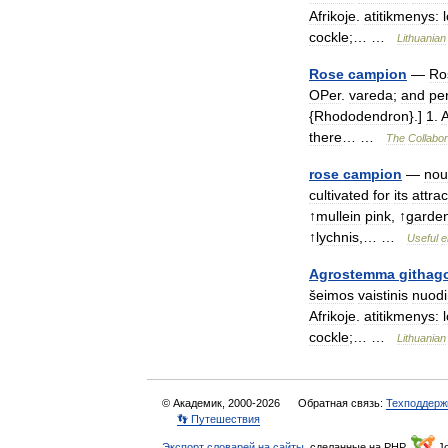
Afrikoje
.
atitikmenys:
l
cockle
;… …
Lithuanian
Rose
campion
—
Ro
OPer
.
vareda
;
and
pe
{
Rhododendron
}.]
1
.
there
… …
The
Collabor
rose
campion
—
nou
cultivated
for
its
attrac
↑
mullein
pink
, ↑
garde
↑
lychnis
,… …
Useful
e
Agrostemma
githag
šeimos
vaistinis
nuod
Afrikoje
.
atitikmenys:
l
cockle
;… …
Lithuanian
© Академик, 2000-2026
Обратная связь:
Техподдерж
👣 Путешествия
Экспорт словарей на сайты
, сделанные на PHP,
Jo