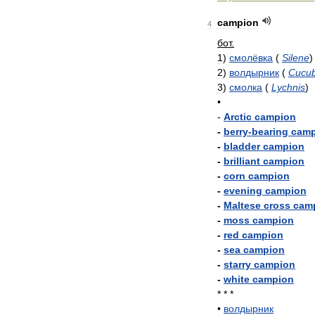
campion
4
бот
.
1
)
смолёвка
(
Silene
)
2
)
волдырник
(
Cucub
3
)
смолка
(
Lychnis
)
•
-
Arctic
campion
-
berry
-
bearing
camp
-
bladder
campion
-
brilliant
campion
-
corn
campion
-
evening
campion
-
Maltese
cross
cam
-
moss
campion
-
red
campion
-
sea
campion
-
starry
campion
-
white
campion
* * *
•
волдырник