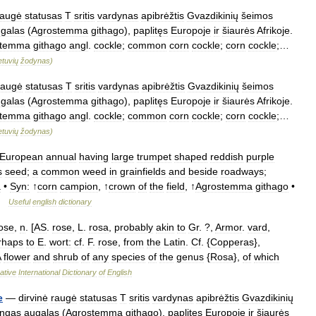
raugė
statusas
T
sritis
vardynas
apibrėžtis
Gvazdikinių
šeimos
galas
(
Agrostemma
githago
),
paplitęs
Europoje
ir
šiaurės
Afrikoje
.
stemma
githago
angl
.
cockle
;
common
corn
cockle
;
corn
cockle
;…
ietuvių
žodynas
)
raugė
statusas
T
sritis
vardynas
apibrėžtis
Gvazdikinių
šeimos
galas
(
Agrostemma
githago
),
paplitęs
Europoje
ir
šiaurės
Afrikoje
.
stemma
githago
angl
.
cockle
;
common
corn
cockle
;
corn
cockle
;…
ietuvių
žodynas
)
European
annual
having
large
trumpet
shaped
reddish
purple
s
seed
;
a
common
weed
in
grainfields
and
beside
roadways
;
a
•
Syn:
↑
corn
campion
, ↑
crown
of
the
field
, ↑
Agrostemma
githago
•
…
Useful
english
dictionary
ose
,
n
. [
AS
.
rose
,
L
.
rosa
,
probably
akin
to
Gr
. ?,
Armor
.
vard
,
rhaps
to
E
.
wort:
cf
.
F
.
rose
,
from
the
Latin
.
Cf
. {
Copperas
},
A
flower
and
shrub
of
any
species
of
the
genus
{
Rosa
},
of
which
ative
International
Dictionary
of
English
e
—
dirvinė
raugė
statusas
T
sritis
vardynas
apibrėžtis
Gvazdikinių
ingas
augalas
(
Agrostemma
githago
),
paplitęs
Europoje
ir
šiaurės