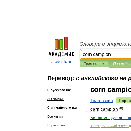
Словари и энциклоп
academic.ru
Толкования
Переводы
Перевод:
с английского на 
corn campi
С русского на:
Английский
Толкование
Перев
С английского на:
corn
campion
1
Все языки
Биология:
куколь
по
Норвежский
Универсальный
англо
-
р