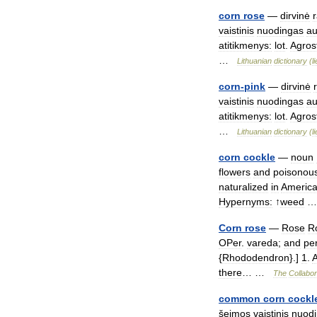
corn
rose
—
dirvinė
vaistinis
nuodingas
au
atitikmenys:
lot
.
Agro
…
Lithuanian
dictionary
(
l
corn
-
pink
—
dirvinė
vaistinis
nuodingas
au
atitikmenys:
lot
.
Agro
…
Lithuanian
dictionary
(
l
corn
cockle
—
noun
flowers
and
poisonou
naturalized
in
Americ
Hypernyms:
↑
weed
Corn
rose
—
Rose
R
OPer
.
vareda
;
and
pe
{
Rhododendron
}.]
1
.
there
… …
The
Collabor
common
corn
cockl
šeimos
vaistinis
nuod