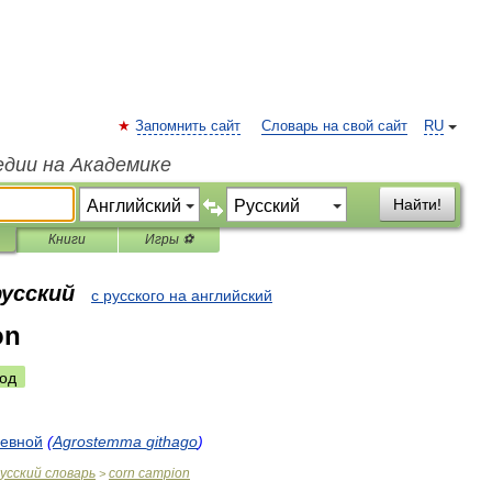
Запомнить сайт
Словарь на свой сайт
RU
едии на Академике
Найти!
Книги
Игры ⚽
русский
с русского на английский
on
од
севной
(
Agrostemma
githago
)
усский
словарь
corn
campion
>