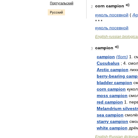
Португальский
corn
campion
2
Русский
куколь
посевной
(
Ag
* * *
куколь
посевной
English
-
russian
biologica
campion
3
campion
(
бот
)
1
.
с
Cucubalus
;
4
.
смол
Arctic
campion
лих
berry
-
bearing
camp
bladder
campion
с
corn
campion
кукол
moss
campion
смо
red
campion
1
.
пер
Melandrium
silvest
sea
campion
смолё
starry
campion
смо
white
campion
дрё
English
-
Russian
dictiona