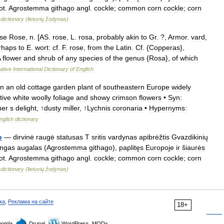
ot
.
Agrostemma
githago
angl
.
cockle
;
common
corn
cockle
;
corn
dictionary
(
lietuvių
žodynas
)
se
Rose
,
n
. [
AS
.
rose
,
L
.
rosa
,
probably
akin
to
Gr
. ?,
Armor
.
vard
,
rhaps
to
E
.
wort:
cf
.
F
.
rose
,
from
the
Latin
.
Cf
. {
Copperas
},
A
flower
and
shrub
of
any
species
of
the
genus
{
Rosa
},
of
which
ative
International
Dictionary
of
English
n
an
old
cottage
garden
plant
of
southeastern
Europe
widely
tive
white
woolly
foliage
and
showy
crimson
flowers
•
Syn:
ner
s
delight
, ↑
dusty
miller
, ↑
Lychnis
coronaria
•
Hypernyms:
nglish
dictionary
o
—
dirvinė
raugė
statusas
T
sritis
vardynas
apibrėžtis
Gvazdikinių
ingas
augalas
(
Agrostemma
githago
),
paplitęs
Europoje
ir
šiaurės
ot
.
Agrostemma
githago
angl
.
cockle
;
common
corn
cockle
;
corn
dictionary
(
lietuvių
žodynas
)
ка
,
Реклама на сайте
18+
omla,
Drupal,
WordPress, MODx.