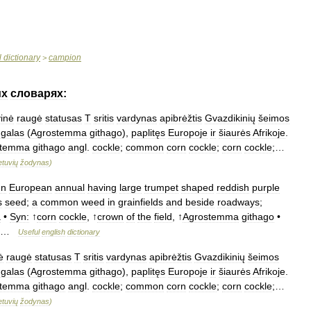
l
dictionary
campion
>
их
словарях:
vinė
raugė
statusas
T
sritis
vardynas
apibrėžtis
Gvazdikinių
šeimos
galas
(
Agrostemma
githago
),
paplitęs
Europoje
ir
šiaurės
Afrikoje
.
stemma
githago
angl
.
cockle
;
common
corn
cockle
;
corn
cockle
;…
ietuvių
žodynas
)
un
European
annual
having
large
trumpet
shaped
reddish
purple
s
seed
;
a
common
weed
in
grainfields
and
beside
roadways
;
a
•
Syn:
↑
corn
cockle
, ↑
crown
of
the
field
, ↑
Agrostemma
githago
•
 …
Useful
english
dictionary
ė
raugė
statusas
T
sritis
vardynas
apibrėžtis
Gvazdikinių
šeimos
galas
(
Agrostemma
githago
),
paplitęs
Europoje
ir
šiaurės
Afrikoje
.
stemma
githago
angl
.
cockle
;
common
corn
cockle
;
corn
cockle
;…
ietuvių
žodynas
)