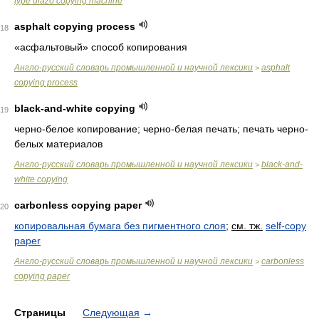
type diazo copying machine
asphalt copying process
18
«асфальтовый» способ копирования
Англо-русский словарь промышленной и научной лексики
asphalt
>
copying process
black-and-white copying
19
черно-белое копирование; черно-белая печать; печать черно-
белых материалов
Англо-русский словарь промышленной и научной лексики
black-and-
>
white copying
carbonless copying paper
20
копировальная бумага без пигментного слоя
;
см. тж.
self-copy
paper
Англо-русский словарь промышленной и научной лексики
carbonless
>
copying paper
Страницы
Следующая
→