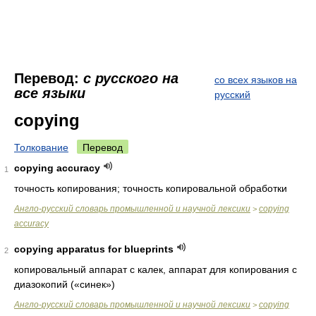
Перевод:
с русского на
со всех языков на
все языки
русский
copying
Толкование
Перевод
copying accuracy
1
точность копирования; точность копировальной обработки
Англо-русский словарь промышленной и научной лексики
copying
>
accuracy
copying apparatus for blueprints
2
копировальный аппарат с калек, аппарат для копирования с
диазокопий («синек»)
Англо-русский словарь промышленной и научной лексики
copying
>