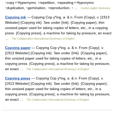
↑copy • Hypernyms: ↑repetition, ↑repeating • Hyponyms:
↑duplication, ↑gemination, ↑reproduction, ↑ …
Useful english dictionary
Copying ink
— Copying Cop y*ing, a. & n. From {Copy}, v. [1913
Webster] {Copying ink}. See under {Ink}. {Copying paper}, thin
unsized paper used for taking copies of letters, etc., in a copying
press. {Copying press}, a machine for taking by pressure, an exact
…
The Collaborative International Dictionary of English
Copying paper
— Copying Cop y*ing, a. & n. From {Copy}, v.
[1913 Webster] {Copying ink}. See under {Ink}. {Copying paper},
thin unsized paper used for taking copies of letters, etc., in a
copying press. {Copying press}, a machine for taking by pressure,
an exact …
The Collaborative International Dictionary of English
Copying press
— Copying Cop y*ing, a. & n. From {Copy}, v.
[1913 Webster] {Copying ink}. See under {Ink}. {Copying paper},
thin unsized paper used for taking copies of letters, etc., in a
copying press. {Copying press}, a machine for taking by pressure,
an exact …
The Collaborative International Dictionary of English