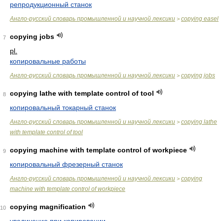
репродукционный станок
Англо-русский словарь промышленной и научной лексики
copying easel
>
copying jobs
7
pl.
копировальные работы
Англо-русский словарь промышленной и научной лексики
copying jobs
>
copying lathe with template control of tool
8
копировальный токарный станок
Англо-русский словарь промышленной и научной лексики
copying lathe
>
with template control of tool
copying machine with template control of workpiece
9
копировальный фрезерный станок
Англо-русский словарь промышленной и научной лексики
copying
>
machine with template control of workpiece
copying magnification
10