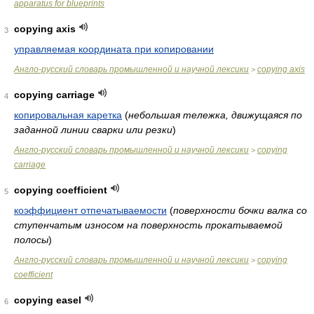
apparatus for blueprints
copying axis
3
управляемая координата при копировании
Англо-русский словарь промышленной и научной лексики
copying axis
>
copying carriage
4
копировальная каретка
(
небольшая тележка, движущаяся по
заданной линии сварки или резки
)
Англо-русский словарь промышленной и научной лексики
copying
>
carriage
copying coefficient
5
коэффициент отпечатываемости
(
поверхности бочки валка со
ступенчатым износом на поверхность прокатываемой
полосы
)
Англо-русский словарь промышленной и научной лексики
copying
>
coefficient
copying easel
6