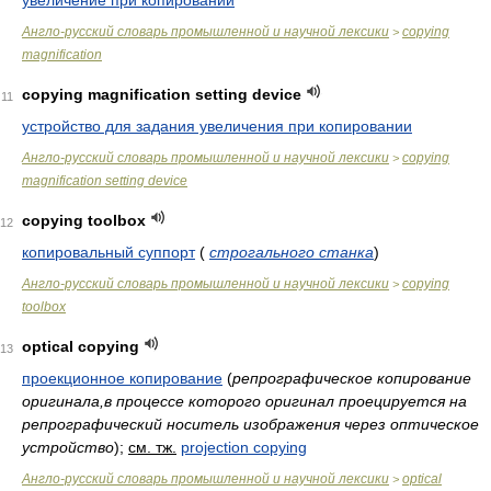
увеличение при копировании
Англо-русский словарь промышленной и научной лексики
copying
>
magnification
copying magnification setting device
11
устройство для задания увеличения при копировании
Англо-русский словарь промышленной и научной лексики
copying
>
magnification setting device
copying toolbox
12
копировальный суппорт
(
строгального станка
)
Англо-русский словарь промышленной и научной лексики
copying
>
toolbox
optical copying
13
проекционное копирование
(
репрографическое копирование
оригинала,в процессе которого оригинал проецируется на
репрографический носитель изображения через оптическое
устройство
)
;
см. тж.
projection copying
Англо-русский словарь промышленной и научной лексики
optical
>