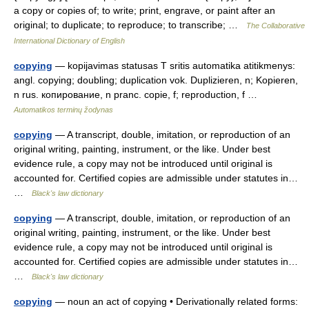
a copy or copies of; to write; print, engrave, or paint after an
original; to duplicate; to reproduce; to transcribe; …
The Collaborative
International Dictionary of English
copying
— kopijavimas statusas T sritis automatika atitikmenys:
angl. copying; doubling; duplication vok. Duplizieren, n; Kopieren,
n rus. копирование, n pranc. copie, f; reproduction, f …
Automatikos terminų žodynas
copying
— A transcript, double, imitation, or reproduction of an
original writing, painting, instrument, or the like. Under best
evidence rule, a copy may not be introduced until original is
accounted for. Certified copies are admissible under statutes in…
…
Black's law dictionary
copying
— A transcript, double, imitation, or reproduction of an
original writing, painting, instrument, or the like. Under best
evidence rule, a copy may not be introduced until original is
accounted for. Certified copies are admissible under statutes in…
…
Black's law dictionary
copying
— noun an act of copying • Derivationally related forms: