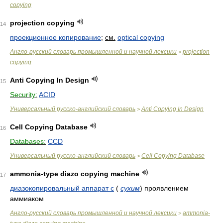
copying
projection copying
14
проекционное копирование
;
см.
optical copying
Англо-русский словарь промышленной и научной лексики
projection
>
copying
Anti Copying In Design
15
Security:
ACID
Универсальный русско-английский словарь
Anti Copying In Design
>
Cell Copying Database
16
Databases:
CCD
Универсальный русско-английский словарь
Cell Copying Database
>
ammonia-type diazo copying machine
17
диазокопировальный аппарат с
(
сухим
)
проявлением
аммиаком
Англо-русский словарь промышленной и научной лексики
ammonia-
>