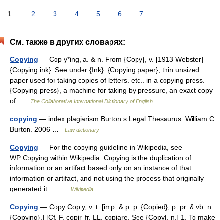
1
2
3
4
5
6
7
См. также в других словарях:
Copying
— Cop y*ing, a. & n. From {Copy}, v. [1913 Webster]
{Copying ink}. See under {Ink}. {Copying paper}, thin unsized
paper used for taking copies of letters, etc., in a copying press.
{Copying press}, a machine for taking by pressure, an exact copy
of …
The Collaborative International Dictionary of English
copying
— index plagiarism Burton s Legal Thesaurus. William C.
Burton. 2006 …
Law dictionary
Copying
— For the copying guideline in Wikipedia, see
WP:Copying within Wikipedia. Copying is the duplication of
information or an artifact based only on an instance of that
information or artifact, and not using the process that originally
generated it.… …
Wikipedia
Copying
— Copy Cop y, v. t. [imp. & p. p. {Copied}; p. pr. & vb. n.
{Copying}.] [Cf. F. copir, fr. LL. copiare. See {Copy}, n.] 1. To make