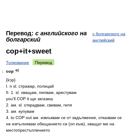
Перевод:
с английского на
с болгарского на
болгарский
английский
cop+it+sweet
Толкование
Перевод
cop
1
{kɔp}
I. n sl. стражар, полицай
II. 1. sl. хващам, пипвам, арестувам
you'll COP it ще загазиш
2. ам. sl. открадвам, свивам, гепя
3. ам. купувам
4. to COP out ам. измъквам се от задължение, отказвам се
не изпълнявам обещанието си (on към), хващат ме на
местопрестъплението