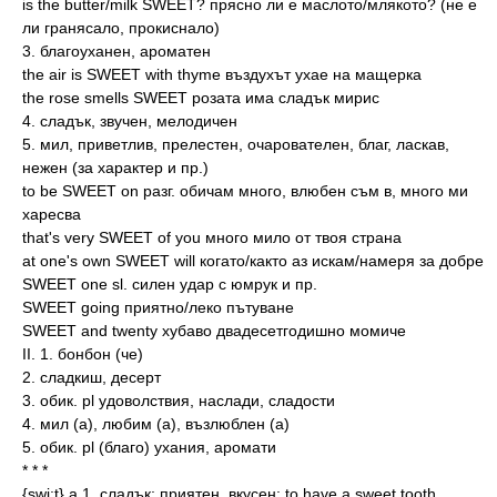
is the butter/milk SWEET? прясно ли е маслото/млякото? (не е
ли гранясало, прокиснало)
3. благоуханен, ароматен
the air is SWEET with thyme въздухът ухае на мащерка
the rose smells SWEET розата има сладък мирис
4. сладък, звучен, мелодичен
5. мил, приветлив, прелестен, очарователен, благ, ласкав,
нежен (за характер и пр.)
to be SWEET on рaзг. обичам много, влюбен съм в, много ми
харесва
that's very SWEET of you много мило от твоя страна
at one's own SWEET will когато/както аз искам/намеря за добре
SWEET one sl. силен удар с юмрук и пр.
SWEET going приятно/леко пътуване
SWEET and twenty хубаво двадесетгодишно момиче
II. 1. бонбон (че)
2. сладкиш, десерт
3. обик. рl удоволствия, наслади, сладости
4. мил (а), любим (а), възлюблен (а)
5. обик. рl (благо) ухания, аромати
* * *
{swi:t} а 1. сладък; приятен, вкусен; to have a sweet tooth