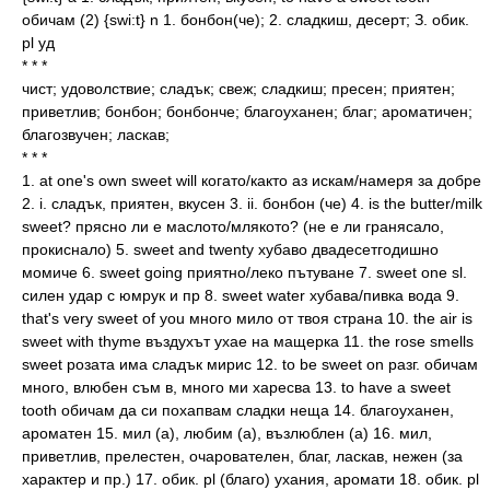
обичам (2) {swi:t} n 1. бонбон(че); 2. сладкиш, десерт; З. обик.
рl уд
* * *
чист; удоволствие; сладък; свеж; сладкиш; пресен; приятен;
приветлив; бонбон; бонбонче; благоуханен; благ; ароматичен;
благозвучен; ласкав;
* * *
1. at one's own sweet will когато/както аз искам/намеря за добре
2. i. сладък, приятен, вкусен 3. ii. бонбон (че) 4. is the butter/milk
sweet? прясно ли е маслото/млякото? (не е ли гранясало,
прокиснало) 5. sweet and twenty хубаво двадесетгодишно
момиче 6. sweet going приятно/леко пътуване 7. sweet one sl.
силен удар с юмрук и пр 8. sweet water хубава/пивка вода 9.
that's very sweet of you много мило от твоя страна 10. the air is
sweet with thyme въздухът ухае на мащерка 11. the rose smells
sweet розата има сладък мирис 12. to be sweet on рaзг. обичам
много, влюбен съм в, много ми харесва 13. to have a sweet
tooth обичам да си похапвам сладки неща 14. благоуханен,
ароматен 15. мил (а), любим (а), възлюблен (а) 16. мил,
приветлив, прелестен, очарователен, благ, ласкав, нежен (за
характер и пр.) 17. обик. рl (благо) ухания, аромати 18. обик. рl