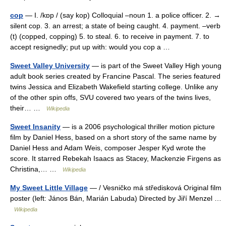
cop
— I. /kɒp / (say kop) Colloquial –noun 1. a police officer. 2. →
silent cop. 3. an arrest; a state of being caught. 4. payment. –verb
(t) (copped, copping) 5. to steal. 6. to receive in payment. 7. to
accept resignedly; put up with: would you cop a …
Sweet Valley University
— is part of the Sweet Valley High young
adult book series created by Francine Pascal. The series featured
twins Jessica and Elizabeth Wakefield starting college. Unlike any
of the other spin offs, SVU covered two years of the twins lives,
their… …
Wikipedia
Sweet Insanity
— is a 2006 psychological thriller motion picture
film by Daniel Hess, based on a short story of the same name by
Daniel Hess and Adam Weis, composer Jesper Kyd wrote the
score. It starred Rebekah Isaacs as Stacey, Mackenzie Firgens as
Christina,… …
Wikipedia
My Sweet Little Village
— / Vesničko má středisková Original film
poster (left: János Bán, Marián Labuda) Directed by Jiří Menzel …
Wikipedia