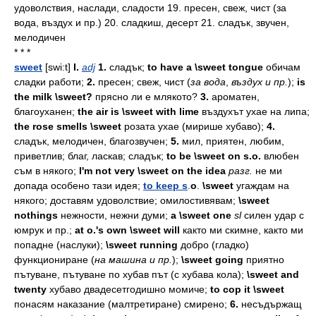
удоволствия, наслади, сладости 19. преceн, свеж, чист (за
вода, въздух и пр.) 20. сладкиш, десерт 21. сладък, звучен,
мелодичен
* * *
sweet
[swi:t]
I.
adj
1.
сладък;
to have a \sweet tongue
обичам
сладки
работи;
2.
пресен;
свеж,
чист
(
за
вода
,
въздух
и
пр.
);
is
the milk \sweet?
прясно
ли
е
млякото?
3.
ароматен,
благоуханен;
the air is \sweet with lime
въздухът
ухае
на
липа;
the rose smells \sweet
розата
ухае
(мирише
хубаво);
4.
сладък,
мелодичен,
благозвучен;
5.
мил,
приятен,
любим,
приветлив;
благ,
ласкав;
сладък;
to be \sweet on s.o.
влюбен
съм
в
някого;
I'm not very \sweet on the idea
разг.
не
ми
допада
особено
тази
идея;
to keep s
.
o
.
\sweet
угаждам
на
някого;
доставям
удоволствие;
омилостивявам;
\sweet
nothings
нежности,
нежни
думи;
a \sweet one
sl
силен
удар
с
юмрук
и
пр.;
at o.'s own \sweet will
както
ми
скимне,
както
ми
попадне
(наслуки);
\sweet running
добро
(гладко)
функциониране
(
на
машина
и
пр.
);
\sweet going
приятно
пътуване,
пътуване
по
хубав
път
(с
хубава
кола);
\sweet and
twenty
хубаво
двадесетгодишно
момиче;
to cop it \sweet
понасям
наказание
(малтретиране)
смирено;
6.
несъдържащ