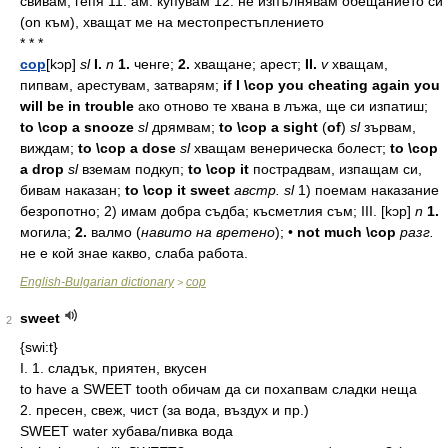
свивам, гепя 11. ам. купувам 12. не изпълнявам обещанието си
(on към), хващат ме на местопрестъплението
* * *
cop
[kɔp]
sl
I.
n
1.
ченге;
2.
хващане;
арест;
II.
v
хващам,
пипвам,
арестувам,
затварям;
if I \cop you cheating again you
will be in trouble
ако
отново
те
хвана
в
лъжа,
ще
си
изпатиш;
to \cop a snooze
sl
дрямвам;
to \cop a sight
(
of
)
sl
зървам,
виждам;
to \cop a dose
sl
хващам
венерическа
болест;
to \cop
a drop
sl
вземам
подкуп;
to \cop it
пострадвам,
изпащам
си,
бивам
наказан;
to \cop it sweet
австр.
sl
1)
поемам
наказание
безропотно;
2)
имам
добра
съдба;
късметлия
съм;
III. [kɔp]
n
1.
могила;
2.
валмо
(
навито
на
вретено
);
•
not much \cop
разг.
не
е
кой
знае
какво,
слаба
работа.
English-Bulgarian dictionary
cop
>
sweet
2
{swi:t}
I. 1. сладък, приятен, вкусен
to have a SWEET tooth обичам да си похапвам сладки неща
2. преceн, свеж, чист (за вода, въздух и пр.)
SWEET water хубава/пивка вода