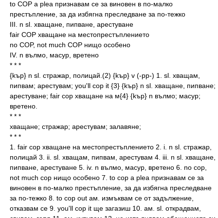
to COP a plea признавам се за виновен в по-малко
престъпление, за да избягна преследване за по-тежко
III. n sl. хващане, пипване, арестуване
fair COP хващане на местопрестъплението
no COP, not much COP нищо особено
IV. n вълмо, масур, вретено
* * *
{kъp} n sl. стражар, полицай.(2) {kъp} v (-pp-) 1. sl. хващам,
пипвам; арестувам; you'll cop it {3} {kъp} n sl. хващане, пипване;
арестуване; fair cop хващане на м{4} {kъp} n вълмо; масур;
вретено.
* * *
хващане; стражар; арестувам; залавяне;
* * *
1. fair cop хващане на местопрестъплението 2. i. n sl. стражар,
полицай 3. ii. sl. хващам, пипвам, арестувам 4. iii. n sl. хващане,
пипване, арестуване 5. iv. n вълмо, масур, вретено 6. no cop,
not much cop нищо особено 7. to cop a plea признавам се за
виновен в по-малко престъпление, за да избягна преследване
за по-тежко 8. to cop out ам. измъквам се от задължение,
отказвам се 9. you'll cop it ще загазиш 10. ам. sl. открадвам,