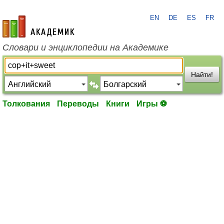
EN
DE
ES
FR
academic.ru
Словари и энциклопедии на Академике
Найти!
Толкования
Переводы
Книги
Игры ⚽