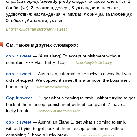
сяра
(
за
нефт
);
\sweetly pretty
сладък,
очарователен;
II.
n
1.
бонбон(че);
2.
сладкиш;
десерт;
3.
pl
сладости,
наслади,
удоволствия;
наслаждения;
4.
мил(а),
любим(а),
възлюбен(а);
5.
обикн.
pl
аромати,
ухания.
English-Bulgarian dictionary
sweet
>
См. также в других словарях:
cop it sweet
— (Aust slang) To accept punishment without
complaint • • • Main Entry: ↑cop …
Useful english dictionary
cop it sweet
— Australian, informal to be lucky in a way that you
did not expect. We copped it sweet this afternoon the boss went
home early …
New idioms dictionary
Cop it sweet
— 1. get what s coming to smb., without trying to get
back at them; accept punishment without complaint; 2. have a
lucky break …
Dictionary of Australian slang
cop it sweet
— Australian Slang 1. get what s coming to smb.,
without trying to get back at them; accept punishment without
complaint; 2. have a lucky break …
English dialects glossary