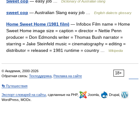
Sweet cop
— easy job …
Dictionary of Australian slang
sweet cop
— Australian Slang easy job …
English dialects glossary
Home Sweet Home (1981 film)
— Infobox Film name = Home
Sweet Home image size = caption = director = Nettie Penn
producer = Don Edmonds writer = Thomas Bush narrator =
starring = Jake Steinfeld music = cinematography = editing =
distributor = released = 1981 runtime = country …
Wikipedia
© Академик, 2000-2026
18+
Обратная связь:
Техподдержка
,
Реклама на сайте
👣 Путешествия
Экспорт словарей на сайты
, сделанные на PHP,
Joomla,
Drupal,
WordPress, MODx.