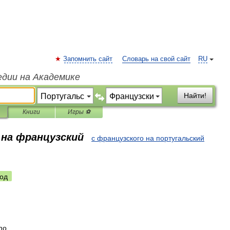
Запомнить сайт
Словарь на свой сайт
RU
едии на Академике
Найти!
Книги
Игры ⚽
 на французский
с французского на португальский
од
no