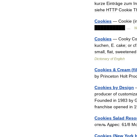
kurze
Einträge
zum
I
siehe
HTTP
Cookie
T
Cookies
—
Cookie
(
i
██████████
…
W
Cookies
—
Cooky
Co
kuchen
,
E
.
cake
;
or
cf
small
,
flat
,
sweetened
Dictionary
of
English
Cookies
&
Cream
(
fi
by
Princeton
Holt
Pro
Cookies
by
Design
producer
of
customiz
Founded
in
1983
by
franchise
opened
in
1
Cookies
Salad
Reso
отель
Адрес:
61
/
8
M
Cookies
(
New
York