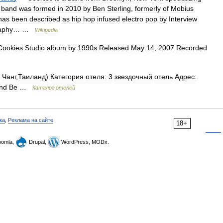
band
was
formed
in
2010
by
Ben
Sterling
,
formerly
of
Mobius
has
been
described
as
hip
hop
infused
electro
pop
by
Interview
aphy
… …
Wikipedia
Cookies
Studio
album
by
1990s
Released
May
14
,
2007
Recorded
Чанг
,
Таиланд
)
Категория
отеля:
3
звездочный
отель
Адрес:
nd
Be
…
Каталог
отелей
ка
,
Реклама на сайте
18+
omla,
Drupal,
WordPress, MODx.