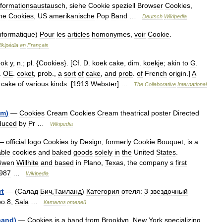
nformationsaustausch
,
siehe
Cookie
speziell
Browser
Cookies
,
he
Cookies
,
US
amerikanische
Pop
Band
…
Deutsch
Wikipedia
nformatique
)
Pour
les
articles
homonymes
,
voir
Cookie
.
ikipédia
en
Français
ok
y
,
n
.;
pl
. {
Cookies
}. [
Cf
.
D
.
koek
cake
,
dim
.
koekje
;
akin
to
G
.
.
OE
.
coket
,
prob
.,
a
sort
of
cake
,
and
prob
.
of
French
origin
.]
A
cake
of
various
kinds
. [
1913
Webster
] …
The
Collaborative
International
lm
)
—
Cookies
Cream
Cookies
Cream
theatrical
poster
Directed
duced
by
Pr
…
Wikipedia
—
official
logo
Cookies
by
Design
,
formerly
Cookie
Bouquet
,
is
a
able
cookies
and
baked
goods
solely
in
the
United
States
.
Gwen
Willhite
and
based
in
Plano
,
Texas
,
the
company
s
first
987
…
Wikipedia
rt
— (
Салад
Бич
,
Таиланд
)
Категория
отеля:
3
звездочный
oo
.
8
,
Sala
…
Каталог
отелей
band
)
—
Cookies
is
a
band
from
Brooklyn
,
New
York
specializing