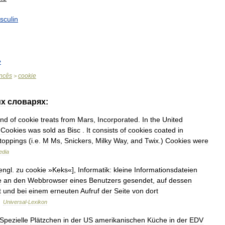
sculin
e
ncês
cookie
>
их
словарях:
and
of
cookie
treats
from
Mars
,
Incorporated
.
In
the
United
,
Cookies
was
sold
as
Bisc
.
It
consists
of
cookies
coated
in
toppings
(
i
.
e
.
M
Ms
,
Snickers
,
Milky
Way
,
and
Twix
.)
Cookies
were
edia
engl
.
zu
cookie
»
Keks
«],
Informatik:
kleine
Informationsdateien
e
an
den
Webbrowser
eines
Benutzers
gesendet
,
auf
dessen
t
und
bei
einem
erneuten
Aufruf
der
Seite
von
dort
…
Universal
-
Lexikon
Spezielle
Plätzchen
in
der
US
amerikanischen
Küche
in
der
EDV