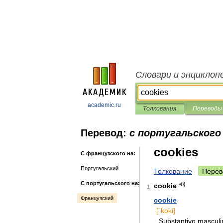
Словари и энциклоп
academic.ru
Толкования
Переводы
Перевод:
с португальского
cookies
С французского на:
Португальский
Толкование
Перев
С португальского на:
cookie
1
Французский
cookie
[`
koki
]
Substantivo
masculi