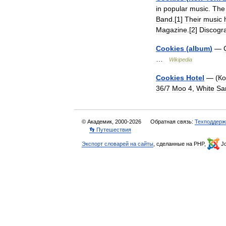
in
popular
music
.
The
Band
.[
1
]
Their
music
Magazine
.[
2
]
Discogr
Cookies
(
album
)
—
…
Wikipedia
Cookies
Hotel
— (
Ко
36
/
7
Moo
4
,
White
Sa
© Академик, 2000-2026
Обратная связь:
Техподдерж
👣 Путешествия
Экспорт словарей на сайты
, сделанные на PHP,
Jo