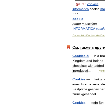
(
plural:
cookies
)
informática
cookie
ma
* * *
cookie
nome
masculino
INFORMÁTICA
cooki
Dicionário
Português
-
Fra
См
.
также
в
друг
Cookies
&
—
is
a
br
Kingdom
and
Ireland
chocolate
with
added
introduced
… …
Wikip
Cookies
— [
kʊkɪz
,
einer
Internetseite
,
di
Festplatte
gespeicher
zurückgesendet
… 
Cookies
—
steht
für: