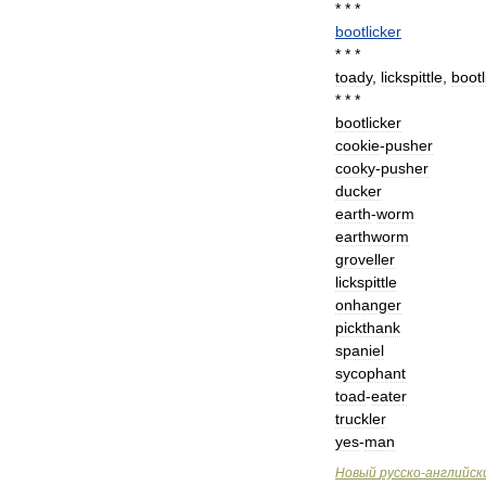
* * *
bootlicker
* * *
toady
,
lickspittle
,
bootl
* * *
bootlicker
cookie
-
pusher
cooky
-
pusher
ducker
earth
-
worm
earthworm
groveller
lickspittle
onhanger
pickthank
spaniel
sycophant
toad
-
eater
truckler
yes
-
man
Новый
русско
-
английск