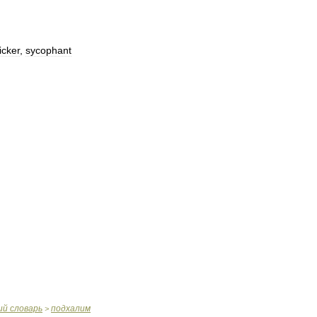
icker
,
sycophant
ий
словарь
подхалим
>