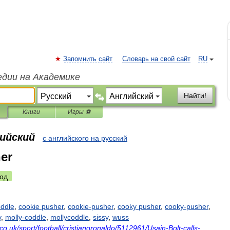
Запомнить сайт
Словарь на свой сайт
RU
едии на Академике
Найти!
Книги
Игры ⚽
лийский
с английского на русский
er
од
ddle
,
cookie
pusher
,
cookie
-
pusher
,
cooky
pusher
,
cooky
-
pusher
,
y
,
molly
-
coddle
,
mollycoddle
,
sissy
,
wuss
co
.
uk
/
sport
/
football
/
cristianoronaldo
/
5112961
/
Usain
-
Bolt
-
calls
-