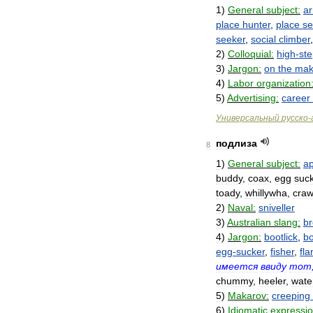
1
)
General
subject:
ar
place
hunter
,
place
se
seeker
,
social
climber
2
)
Colloquial:
high
-
st
3
)
Jargon:
on
the
ma
4
)
Labor
organization
5
)
Advertising:
career
Универсальный
русско
-
подлиза
8
1
)
General
subject:
ap
buddy
,
coax
,
egg
suc
toady
,
whillywha
,
craw
2
)
Naval:
sniveller
3
)
Australian
slang:
b
4
)
Jargon:
bootlick
,
bo
egg
-
sucker
,
fisher
,
fla
имеется
ввиду
тот
chummy
,
heeler
,
wate
5
)
Makarov:
creeping
6
)
Idiomatic
expressio