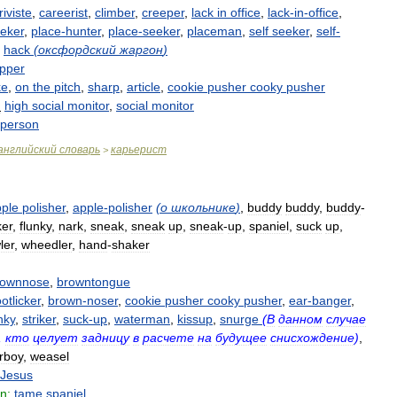
riviste
,
careerist
,
climber
,
creeper
,
lack
in
office
,
lack
-
in
-
office
,
eker
,
place
-
hunter
,
place
-
seeker
,
placeman
,
self
seeker
,
self
-
,
hack
(
оксфордский
жаргон
)
epper
ke
,
on
the
pitch
,
sharp
,
article
,
cookie
pusher
cooky
pusher
:
high
social
monitor
,
social
monitor
person
английский
словарь
карьерист
>
ple
polisher
,
apple
-
polisher
(
о
школьнике
)
,
buddy
buddy
,
buddy
-
ker
,
flunky
,
nark
,
sneak
,
sneak
up
,
sneak
-
up
,
spaniel
,
suck
up
,
ler
,
wheedler
,
hand
-
shaker
rownnose
,
browntongue
otlicker
,
brown
-
noser
,
cookie
pusher
cooky
pusher
,
ear
-
banger
,
nky
,
striker
,
suck
-
up
,
waterman
,
kissup
,
snurge
(
В
данном
случае
,
кто
целует
задницу
в
расчете
на
будущее
снисхождение
)
,
rboy
,
weasel
Jesus
n:
tame
spaniel