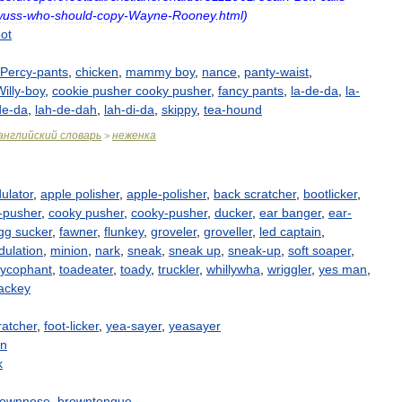
wuss
-
who
-
should
-
copy
-
Wayne
-
Rooney
.
html
)
ot
Percy
-
pants
,
chicken
,
mammy
boy
,
nance
,
panty
-
waist
,
illy
-
boy
,
cookie
pusher
cooky
pusher
,
fancy
pants
,
la
-
de
-
da
,
la
-
de
-
da
,
lah
-
de
-
dah
,
lah
-
di
-
da
,
skippy
,
tea
-
hound
английский
словарь
неженка
>
ulator
,
apple
polisher
,
apple
-
polisher
,
back
scratcher
,
bootlicker
,
-
pusher
,
cooky
pusher
,
cooky
-
pusher
,
ducker
,
ear
banger
,
ear
-
gg
sucker
,
fawner
,
flunkey
,
groveler
,
groveller
,
led
captain
,
dulation
,
minion
,
nark
,
sneak
,
sneak
up
,
sneak
-
up
,
soft
soaper
,
sycophant
,
toadeater
,
toady
,
truckler
,
whillywha
,
wriggler
,
yes
man
,
lackey
ratcher
,
foot
-
licker
,
yea
-
sayer
,
yeasayer
an
k
rownnose
,
browntongue