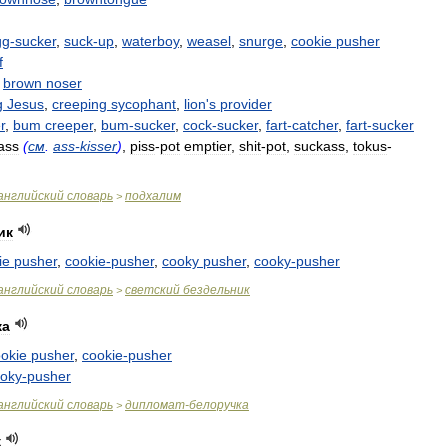
gg
-
sucker
,
suck
-
up
,
waterboy
,
weasel
,
snurge
,
cookie
pusher
f
brown
noser
g
Jesus
,
creeping
sycophant
,
lion
'
s
provider
r
,
bum
creeper
,
bum
-
sucker
,
cock
-
sucker
,
fart
-
catcher
,
fart
-
sucker
ass
(
см
.
ass
-
kisser
)
,
piss
-
pot
emptier
,
shit
-
pot
,
suckass
,
tokus
-
английский
словарь
подхалим
>
ик
ie
pusher
,
cookie
-
pusher
,
cooky
pusher
,
cooky
-
pusher
английский
словарь
светский
бездельник
>
ка
okie
pusher
,
cookie
-
pusher
oky
-
pusher
английский
словарь
дипломат
-
белоручка
>
к