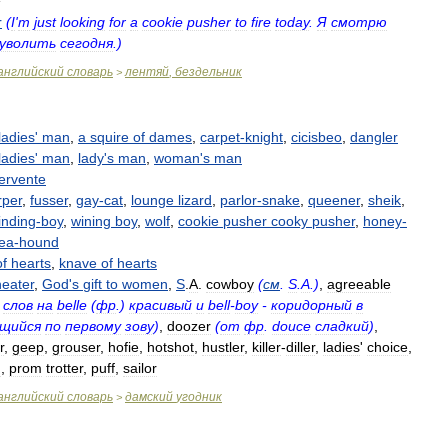
r
(
I
'
m
just
looking
for
a
cookie
pusher
to
fire
today
.
Я
смотрю
уволить
сегодня
.)
английский
словарь
лентяй
,
бездельник
>
ladies
'
man
,
a
squire
of
dames
,
carpet
-
knight
,
cicisbeo
,
dangler
ladies
'
man
,
lady
'
s
man
,
woman
'
s
man
ervente
rper
,
fusser
,
gay
-
cat
,
lounge
lizard
,
parlor
-
snake
,
queener
,
sheik
,
inding
-
boy
,
wining
boy
,
wolf
,
cookie
pusher
cooky
pusher
,
honey
-
tea
-
hound
of
hearts
,
knave
of
hearts
heater
,
God
'
s
gift
to
women
,
S
.
A
.
cowboy
(
см
.
S
.
A
.)
,
agreeable
слов
на
belle
(
фр
.)
красивый
и
bell
-
boy
-
коридорный
в
ющийся
по
первому
зову
)
,
doozer
(
от
фр
.
douce
сладкий
)
,
r
,
geep
,
grouser
,
hofie
,
hotshot
,
hustler
,
killer
-
diller
,
ladies
'
choice
,
d
,
prom
trotter
,
puff
,
sailor
английский
словарь
дамский
угодник
>