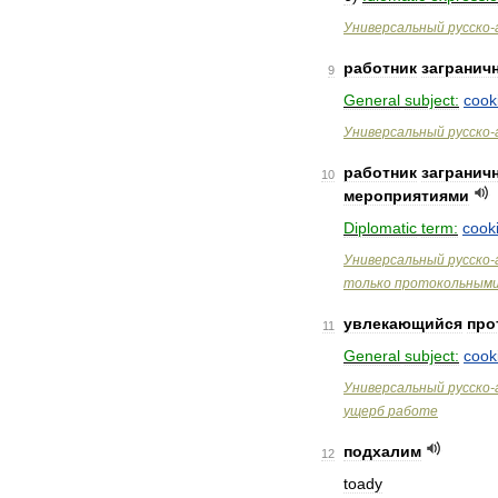
Универсальный
русско
-
работник
загранич
9
General
subject:
cook
Универсальный
русско
-
работник
загранич
10
мероприятиями
Diplomatic
term:
cook
Универсальный
русско
-
только
протокольным
увлекающийся
про
11
General
subject:
cook
Универсальный
русско
-
ущерб
работе
подхалим
12
toady