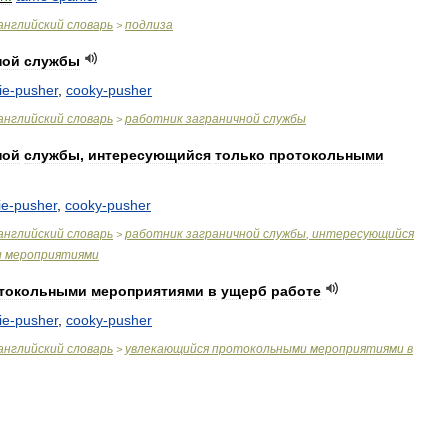
английский
словарь
подлиза
>
ной
службы
ie
-
pusher
,
cooky
-
pusher
английский
словарь
работник
заграничной
службы
>
ной
службы
,
интересующийся
только
протокольными
ie
-
pusher
,
cooky
-
pusher
английский
словарь
работник
заграничной
службы
,
интересующийся
>
и
мероприятиями
токольными
мероприятиями
в
ущерб
работе
ie
-
pusher
,
cooky
-
pusher
английский
словарь
увлекающийся
протокольными
мероприятиями
в
>