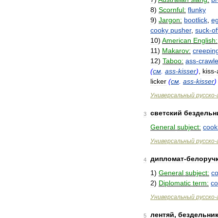
8
)
Scornful:
flunky
9
)
Jargon:
bootlick
,
e
cooky
pusher
,
suck
-
of
10
)
American
English:
11
)
Makarov:
creepin
12
)
Taboo:
ass
-
crawle
(
см
.
ass
-
kisser
)
,
kiss
-
licker
(
см
.
ass
-
kisser
)
Универсальный
русско
-
светский
бездельн
3
General
subject:
cook
Универсальный
русско
-
дипломат
-
белоруч
4
1
)
General
subject:
co
2
)
Diplomatic
term:
co
Универсальный
русско
-
лентяй
,
бездельни
5