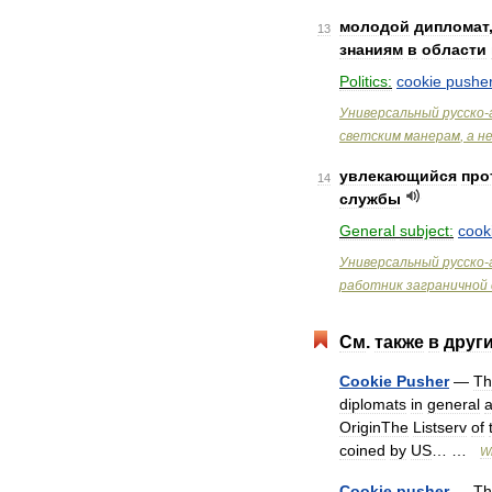
молодой
дипломат
13
знаниям
в
области
Politics:
cookie
pushe
Универсальный
русско
-
светским
манерам
,
а
н
увлекающийся
про
14
службы
General
subject:
cook
Универсальный
русско
-
работник
заграничной
См
.
также
в
друг
Cookie
Pusher
—
Th
diplomats
in
general
OriginThe
Listserv
of
coined
by
US
… …
Wi
Cookie
pusher
—
Th