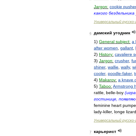
Jargon:
cookie
pushe
какого
бездельника
Универсальный
русско
-
дамский
угодник
6
1
)
General
subject:
a
after
women
,
gallant
,
2
)
History:
cavaliere
s
3
)
Jargon:
crusher
,
fu
shiner
,
wallie
,
wally
,
w
cooler
,
poodle
-
faker
,
4
)
Makarov:
a
knave
5
)
Taboo:
Armstrong
rattle
,
belle
-
boy
(
игра
гостинице
,
появля
feminine
heart
pumpe
lady
-
killer
,
longe
lizar
Универсальный
русско
-
карьерист
7