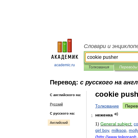
Словари и энциклоп
academic.ru
Толкования
Переводы
Перевод:
с русского на анг
cookie push
С английского на:
Русский
Толкование
Перев
С русского на:
неженка
1
Английский
1
)
General
subject:
co
girl
boy
,
milksop
,
moll
(
http:
//
www
.
telegraph
.