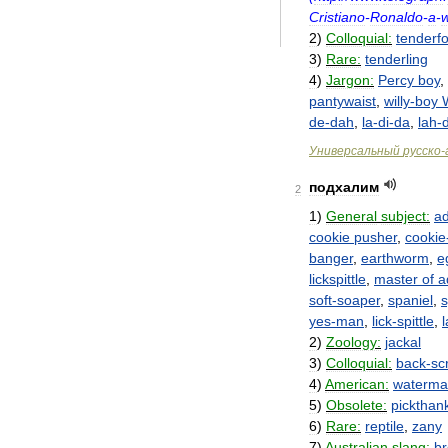
Cristiano
-
Ronaldo
-
a
-
2
)
Colloquial:
tenderfo
3
)
Rare:
tenderling
4
)
Jargon:
Percy
boy
,
pantywaist
,
willy
-
boy
W
de
-
dah
,
la
-
di
-
da
,
lah
-
Универсальный
русско
-
подхалим
2
1
)
General
subject:
ad
cookie
pusher
,
cookie
banger
,
earthworm
,
e
lickspittle
,
master
of
a
soft
-
soaper
,
spaniel
,
yes
-
man
,
lick
-
spittle
,
2
)
Zoology:
jackal
3
)
Colloquial:
back
-
sc
4
)
American:
waterm
5
)
Obsolete:
pickthan
6
)
Rare:
reptile
,
zany
7
)
Australian
slang:
b