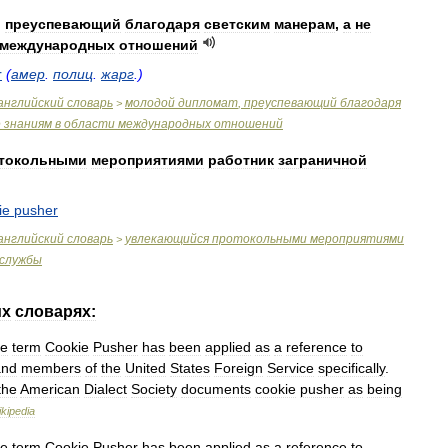
,
преуспевающий
благодаря
светским
манерам
,
а
не
международных
отношений
r
(
амер
.
полиц
.
жарг
.)
английский
словарь
молодой
дипломат
,
преуспевающий
благодаря
>
е
знаниям
в
области
международных
отношений
токольными
мероприятиями
работник
заграничной
ie
pusher
английский
словарь
увлекающийся
протокольными
мероприятиями
>
службы
их
словарях:
e
term
Cookie
Pusher
has
been
applied
as
a
reference
to
and
members
of
the
United
States
Foreign
Service
specifically
.
the
American
Dialect
Society
documents
cookie
pusher
as
being
kipedia
e
term
Cookie
Pusher
has
been
applied
as
a
reference
to