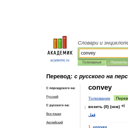
Словари и энциклоп
academic.ru
Толкования
Переводы
Перевод:
с русского на пер
convey
С персидского на:
Русский
Толкование
Перев
С русского на:
возить
(
II
) (
нсв
)
1
Все языки
فعل
..................................
Английский
1
.
convey