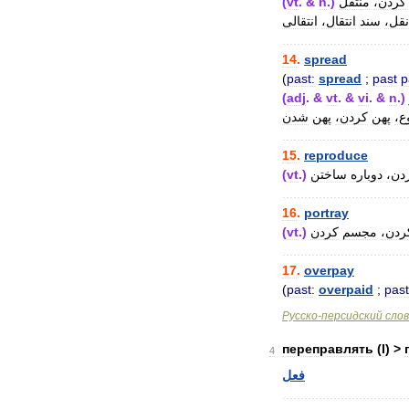
(
vt
. &
n
.)
منتقل
کردن،
نقل،
سند
انتقال،
انتقالی
..................................
14
.
spread
(
past:
spread
;
past
p
(
adj
. &
vt
. &
vi
. &
n
.)
وع
پهن
کردن،
پهن
شدن
..................................
15
.
reproduce
(
vt
.)
ساختن
دوباره
ردن
..................................
16
.
portray
(
vt
.)
کردن
مجسم
کردن
..................................
17
.
overpay
(
past:
overpaid
;
past
Русско
-
персидский
сло
переправлять
(
I
) >
4
فعل
..................................