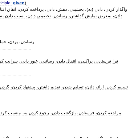
iciple:
given
)
ـ
افت،
اتفاق
کردن،
پرداخت
دادن،
دهش،
بخشیدن،
،
)
به
(
دادن
کردن،
واگذار
دادن،
بمعرض
نمایش
گذاشتن،
رساندن،
تخصیص
دادن،
نسبت
دادن
به،
..........................
رساندن،
بردن،
حمل
..........................
فرا
فرستادن،
پراکندن،
انتقال
دادن،
رساندن،
عبور
دادن،
سرایت
ک،
..........................
تسلیم
کردن،
ارائه
دادن،
تسلیم
شدن،
تقدیم
داشتن،
پیشنهاد
کردن،
گردن
..........................
مراجعه
کردن،
فرستادن،
بازگشت
دادن،
رجوع
کردن
به،
منتسب
کرد،
..........................