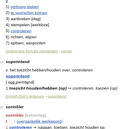
v
1)
omhoog steken
2)
te voorschijn komen
3)
aanbreken [dag]
4)
stempelen [werkloze]
5)
controleren
6)
richten, wijzen
7)
spitsen, aanpunten
Dictionnaire français-néerlandais
pointer
>
superintend
19
v.
het toezicht hebben/houden over, controleren
superintend
[
s
oe:
pərint
e
nd
]
1
toezicht houden/hebben (op)
⇒
controleren, toezien (op)
English-Dutch dictionary
superintend
>
contrôler
20
contrôler
[kõtrool
ee
]
I
〈
overgankelijk werkwoord
〉
1
controleren
⇒
nagaan, toetsen, toezicht houden op,