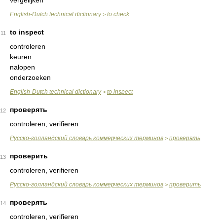
vergelijken
English-Dutch technical dictionary
to check
>
to inspect
11
controleren
keuren
nalopen
onderzoeken
English-Dutch technical dictionary
to inspect
>
проверять
12
controleren, verifieren
Русско-голландский словарь коммерческих терминов
проверять
>
проверить
13
controleren, verifieren
Русско-голландский словарь коммерческих терминов
проверить
>
проверять
14
controleren, verifieren