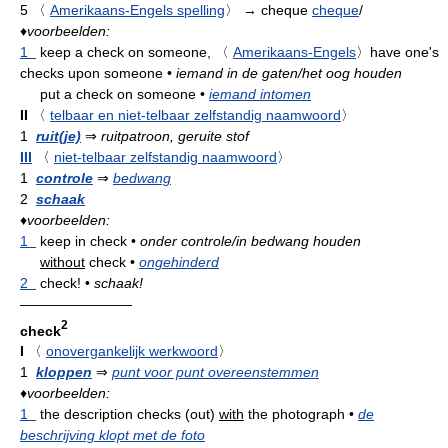
5
〈
Amerikaans-Engels spelling
〉
→ cheque
cheque
/
♦
voorbeelden:
1
keep a check on someone,
〈
Amerikaans-Engels
〉
have one's
checks upon someone
•
iemand in de gaten/het oog houden
put a check on someone
•
iemand intomen
II
〈
telbaar en niet-telbaar zelfstandig naamwoord
〉
1
ruit(je)
⇒
ruitpatroon, geruite stof
III
〈
niet-telbaar zelfstandig naamwoord
〉
1
controle
⇒
bedwang
2
schaak
♦
voorbeelden:
1
keep in check
•
onder controle/in bedwang houden
without
check
•
ongehinderd
2
check!
•
schaak!
————————
2
check
I
〈
onovergankelijk werkwoord
〉
1
kloppen
⇒
punt voor punt overeenstemmen
♦
voorbeelden:
1
the description checks (out)
with
the photograph
•
de
beschrijving klopt met de foto