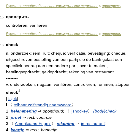
Русско-голландский словарь коммерческих терминов
проверять
>
проверить
15
controleren, verifieren
Русско-голландский словарь коммерческих терминов
проверить
>
check
16
n.
onderzoek; rem; ruit; cheque; verificatie, bevestiging; cheque,
uitgeschreven bestelling van een partij die de bank gelast een
specifiek bedrag aan een andere partij over te maken,
betalingsopdracht; geldopdracht; rekening van restaurant
--------
v.
onderzoeken, nagaan, verifiëren, controleren; remmen, stoppen
1
check
[
tsjek
]
I
〈
telbaar zelfstandig naamwoord
〉
1
belemmering
⇒
oponthoud;
〈
ijshockey
〉
(body)check
2
proef
⇒
test, controle
3
〈
Amerikaans-Engels
〉
rekening
〈
in restaurant
〉
4
kaartje
⇒
reçu, bonnetje