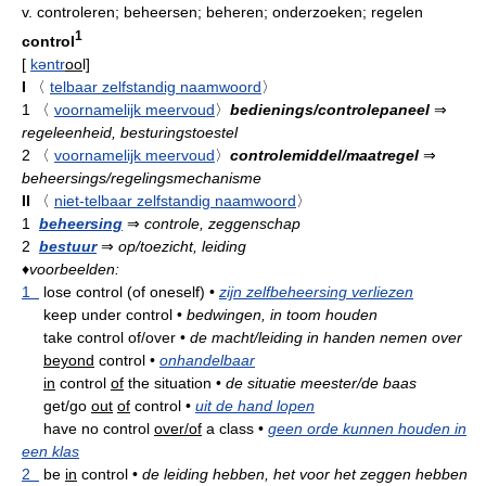
v.
controleren; beheersen; beheren; onderzoeken; regelen
1
control
[
kəntr
oo
l
]
I
〈
telbaar zelfstandig naamwoord
〉
1
〈
voornamelijk meervoud
〉
bedienings/controlepaneel
⇒
regeleenheid, besturingstoestel
2
〈
voornamelijk meervoud
〉
controlemiddel/maatregel
⇒
beheersings/regelingsmechanisme
II
〈
niet-telbaar zelfstandig naamwoord
〉
1
beheersing
⇒
controle, zeggenschap
2
bestuur
⇒
op/toezicht, leiding
♦
voorbeelden:
1
lose control (of oneself)
•
zijn zelfbeheersing verliezen
keep under control
•
bedwingen, in toom houden
take control of/over
•
de macht/leiding in handen nemen over
beyond
control
•
onhandelbaar
in
control
of
the situation
•
de situatie meester/de baas
get/go
out
of
control
•
uit de hand lopen
have no control
over/of
a class
•
geen orde kunnen houden in
een klas
2
be
in
control
•
de leiding hebben, het voor het zeggen hebben