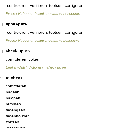
controleren, verifieren, toetsen, corrigeren
Русско-Нидерландский словарь
проверить
>
проверять
8
controleren, verifieren, toetsen, corrigeren
Русско-Нидерландский словарь
проверять
>
check up on
9
controleren; volgen
English-Dutch dictionary
check up on
>
to check
10
controleren
nagaan
nalopen
remmen
tegengaan
tegenhouden
toetsen