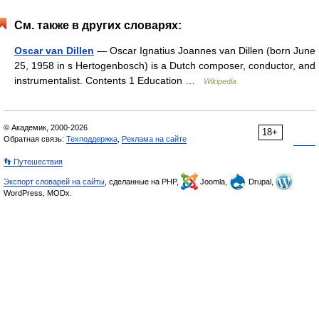
См. также в других словарях:
Oscar van Dillen
— Oscar Ignatius Joannes van Dillen (born June
25, 1958 in s Hertogenbosch) is a Dutch composer, conductor, and
instrumentalist. Contents 1 Education …
Wikipedia
© Академик, 2000-2026
18+
Обратная связь:
Техподдержка
,
Реклама на сайте
👣 Путешествия
Экспорт словарей на сайты
, сделанные на PHP,
Joomla,
Drupal,
WordPress, MODx.