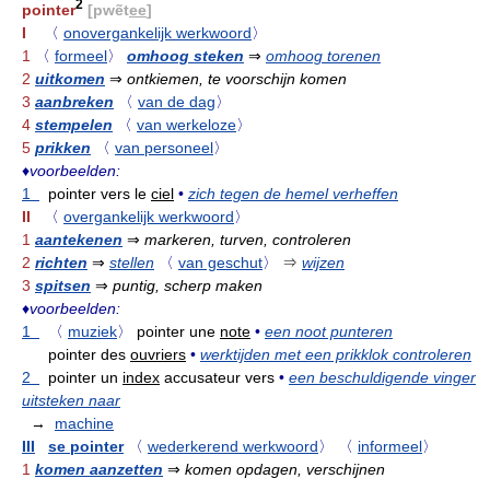
2
pointer
[pwẽt
ee
]
I
〈
onovergankelijk werkwoord
〉
1
〈
formeel
〉
omhoog steken
⇒
omhoog torenen
2
uitkomen
⇒
ontkiemen, te voorschijn komen
3
aanbreken
〈
van de dag
〉
4
stempelen
〈
van werkeloze
〉
5
prikken
〈
van personeel
〉
♦
voorbeelden:
1
pointer vers le
ciel
•
zich tegen de hemel verheffen
II
〈
overgankelijk werkwoord
〉
1
aantekenen
⇒
markeren, turven, controleren
2
richten
⇒
stellen
〈
van geschut
〉
⇒
wijzen
3
spitsen
⇒
puntig, scherp maken
♦
voorbeelden:
1
〈
muziek
〉
pointer une
note
•
een noot punteren
pointer des
ouvriers
•
werktijden met een prikklok controleren
2
pointer un
index
accusateur vers
•
een beschuldigende vinger
uitsteken naar
→
machine
III
se pointer
〈
wederkerend werkwoord
〉
〈
informeel
〉
1
komen aanzetten
⇒
komen opdagen, verschijnen