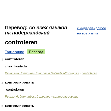
Перевод:
со всех языков
с нидерландского
на нидерландский
на все языки
controleren
Толкование
Перевод
controleren
1
chèk, kontrolá
Dicionário Português-Holandês e Holandês-Português
controleren
>
контролировать
2
controleren
Русско-Нидерландский словарь
контролировать
>
контролировать
3