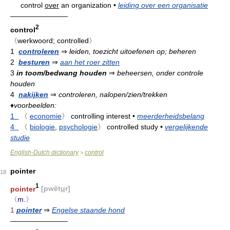
control
over
an organization
•
leiding over een organisatie
————————
2
control
〈werkwoord; controlled〉
1
controleren
⇒
leiden, toezicht uitoefenen op; beheren
2
besturen
⇒
aan het roer zitten
3
in toom/bedwang houden
⇒
beheersen, onder controle
houden
4
nakijken
⇒
controleren, nalopen/zien/trekken
♦
voorbeelden:
1
〈
economie
〉
controlling interest
•
meerderheidsbelang
4
〈
biologie
,
psychologie
〉
controlled study
•
vergelijkende
studie
English-Dutch dictionary
control
>
pointer
18
1
pointer
[pwẽt
u
r]
〈m.〉
1
pointer
⇒
Engelse staande hond
————————