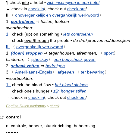
¶
check
into
a hotel
•
zich inschrijven in een hotel
→ check in
check in
/, check out
check out
/
II
〈
onovergankelijk en overgankelijk werkwoord
〉
1
controleren
⇒
testen, toetsen
♦
voorbeelden:
1
check (up)
on
something
•
iets controleren
check
over/through
the proofs
•
de drukproeven na/doorkijken
III
〈
overgankelijk werkwoord
〉
1
(doen) stoppen
⇒
tegenhouden, afremmen;
〈
sport
〉
hinderen;
〈
ijshockey
〉
een bodycheck geven
2
schaak zetten
⇒
bedreigen
3
〈
Amerikaans-Engels
〉
afgeven
〈
ter bewaring
〉
♦
voorbeelden:
1
check the blood flow
•
het bloed stelpen
check one's hunger
•
zijn honger stillen
→ check in
check in
/, check out
check out
/
English-Dutch dictionary
check
>
control
17
n.
controle; beheer; stuurinrichting; beheersing
--------