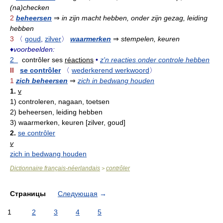
(na)checken
2
beheersen
⇒
in zijn macht hebben, onder zijn gezag, leiding
hebben
3
〈
goud
,
zilver
〉
waarmerken
⇒
stempelen, keuren
♦
voorbeelden:
2
contrôler ses
réactions
•
z'n reacties onder controle hebben
II
se contrôler
〈
wederkerend werkwoord
〉
1
zich beheersen
⇒
zich in bedwang houden
1.
v
1)
controleren, nagaan, toetsen
2)
beheersen, leiding hebben
3)
waarmerken, keuren [zilver, goud]
2.
se contrôler
v
zich in bedwang houden
Dictionnaire français-néerlandais
contrôler
>
Страницы
Следующая
→
1
2
3
4
5