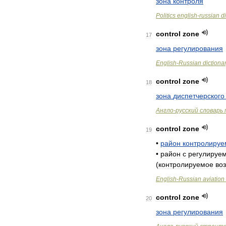
зона
контроля
Politics
english
-
russian
d
control
zone
17
зона
регулирования
English
-
Russian
dictiona
control
zone
18
зона
диспетчерского
Англо
-
русский
словарь
control
zone
19
•
район
контролируе
•
район
с
регулируе
(
контролируемое
во
English
-
Russian
aviation
control
zone
20
зона
регулирования