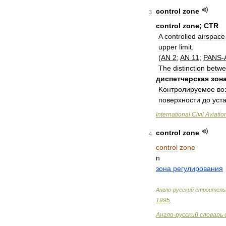
control
zone
3
control
zone
;
CTR
A
controlled
airspace
upper
limit
.
(
AN
2
;
AN
11
;
PANS
-
The
distinction
betw
диспетчерская
зон
Koнтрoлируeмoe
вo
пoвeрхнoсти
дo
уст
International
Civil
Aviatio
control
zone
4
control
zone
n
зона
регулирования
Англо
-
русский
строитель
1995
.
Англо
-
русский
словарь