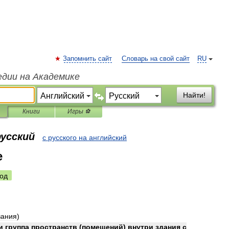
Запомнить сайт
Словарь на свой сайт
RU
едии на Академике
Найти!
Книги
Игры ⚽
русский
с русского на английский
e
од
вания
)
и
группа
пространств
(
помещений
)
внутри
здания
с