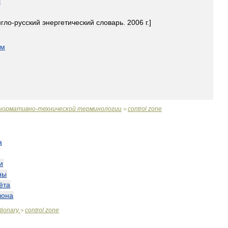
я
нгло
-
русский
энергетический
словарь
.
2006
г
.]
ом
нормативно
-
технической
терминологии
control
zone
>
а
и
ны
ёта
зона
tionary
control
zone
>