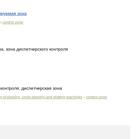
ируемая
зона
control
zone
>
на
,
зона
диспетчерского
контроля
контроля
;
диспетчерская
зона
ry
of
planing
,
cross
-
planing
and
slotting
machines
control
zone
>