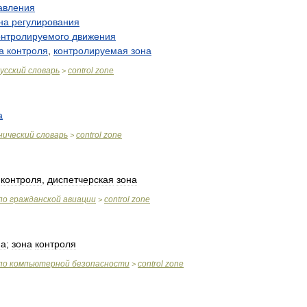
авления
на
регулирования
онтролируемого
движения
а
контроля
,
контролируемая
зона
усский
словарь
control
zone
>
а
нический
словарь
control
zone
>
контроля
,
диспетчерская
зона
по
гражданской
авиации
control
zone
>
на
;
зона
контроля
по
компьютерной
безопасности
control
zone
>