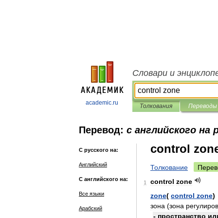
Словари и энциклоп
academic.ru
Толкования
Переводы
Перевод:
с английского на 
control zon
С русского на:
Английский
Толкование
Перев
С английского на:
control
zone
1
Все языки
zone
(
control
zone
)
зона
(
зона
регулиро
Арабский
-
пространство
ил