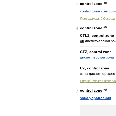
control
zone
5
control
zone
контрол
Персональный
Сократ
control
zone
6
CTLZ
,
control
zone
ав
диспетчерская
зо
————————
CTZ
,
control
zone
диспетчерская
зона
————————
CZ
,
control
zone
зона
диспетчерского
English
-
Russian
dictiona
control
zone
7
зона
управления