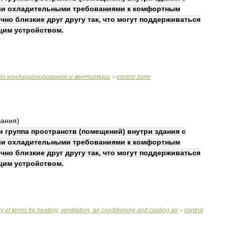
ли
охладительными
требованиями
к
комфортным
очно
близкие
друг
другу
так
,
что
могут
поддерживаться
щим
устройством
.
по
кондиционированию
и
вентиляции
control
zone
>
вания
)
и
группа
пространств
(
помещений
)
внутри
здания
с
ли
охладительными
требованиями
к
комфортным
очно
близкие
друг
другу
так
,
что
могут
поддерживаться
щим
устройством
.
ry
of
terms
for
heating
,
ventilation
,
air
conditioning
and
cooling
air
control
>