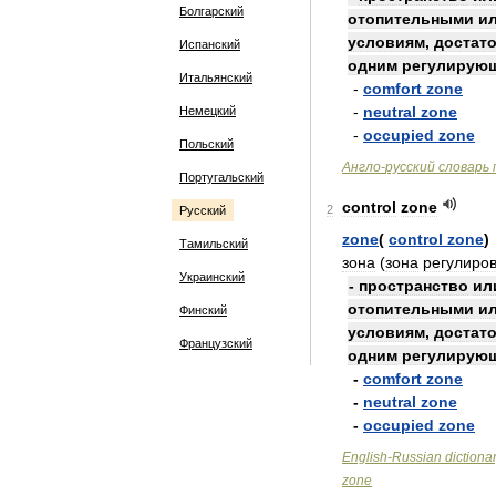
Болгарский
отопительными
и
условиям
,
достат
Испанский
одним
регулирую
Итальянский
-
comfort
zone
-
neutral
zone
Немецкий
-
occupied
zone
Польский
Англо
-
русский
словарь
Португальский
control
zone
2
Русский
zone
(
control
zone
)
Тамильский
зона
(
зона
регулиро
Украинский
-
пространство
ил
отопительными
и
Финский
условиям
,
достат
Французский
одним
регулирую
-
comfort
zone
-
neutral
zone
-
occupied
zone
English
-
Russian
dictiona
zone