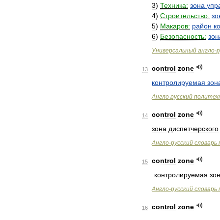
3
)
Техника:
зона
упр
4
)
Строительство:
зо
5
)
Макаров:
район
к
6
)
Безопасность:
зон
Универсальный
англо
-
р
control
zone
13
контролируемая
зон
Англо
русский
политех
control
zone
14
зона
диспетчерского
Англо
-
русский
словарь
control
zone
15
контролируемая
зо
Англо
-
русский
словарь
control
zone
16