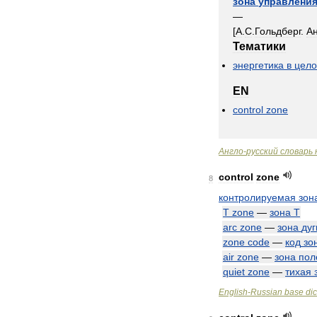
зона
управлени
—
[
А
.
С
.
Гольдберг
.
А
Тематики
энергетика
в
цел
EN
control
zone
Англо
-
русский
словарь
control
zone
8
контролируемая
зон
T
zone
—
зона
Т
arc
zone
—
зона
дуг
zone
code
—
код
зо
air
zone
—
зона
пол
quiet
zone
—
тихая
English
-
Russian
base
dic