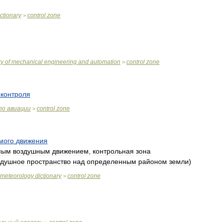
ictionary
control
zone
>
ry
of
mechanical
engineering
and
automation
control
zone
>
контроля
по
авиации
control
zone
>
мого
движения
мым
воздушным
движением
,
контрольная
зона
здушное
пространство
над
определенным
районом
земли
)
meteorology
dictionary
control
zone
>