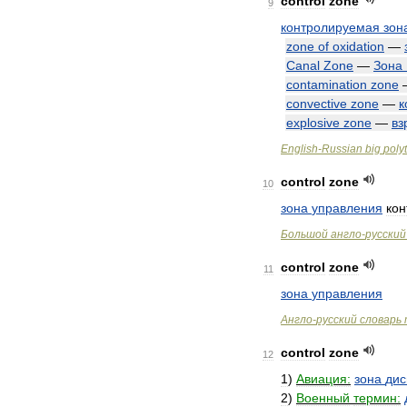
control
zone
9
контролируемая
зон
zone
of
oxidation
—
Canal
Zone
—
Зона
contamination
zone
convective
zone
—
к
explosive
zone
—
вз
English
-
Russian
big
poly
control
zone
10
зона
управления
ко
Большой
англо
-
русский
control
zone
11
зона
управления
Англо
-
русский
словарь
control
zone
12
1
)
Авиация:
зона
дис
2
)
Военный
термин: