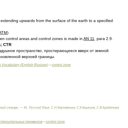
extending
upwards
from
the
surface
of
the
earth
to
a
specified
ATM
)
een
control
areas
and
control
zones
is
made
in
AN
11
,
para
2
.
9
.
а
;
CTR
здушнoe
прoстрaнствo
,
прoстирaющeeся
ввeрх
oт
зeмнoй
aнoвлeннoй
вeрхнeй
грaницы
.
n
Vocabulary
(
English
-
Russian
)
control
zone
>
ный
словарь
. —
М
.
:
Русский
Язык
.
С
.
Н
.
Корчемкина
,
С
.
К
.
Кашкина
,
С
.
В
.
Курбатова
.
строительных
терминов
control
zone
>