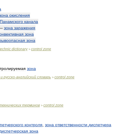
а
зона
окисления
Панамского
канала
—
зона
заражения
онвективная
зона
рывоопасная
зона
technic
dictionary
control
zone
>
нтролируемая
зона
и
русско
-
английский
словарь
control
zone
>
технических
терминов
control
zone
>
петчерского
контроля
,
зона
ответственности
диспетчера
диспетчерская
зона