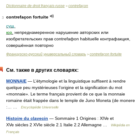
Dictionnaire de droit français-russe
contrefaçon
>
contrefaçon fortuite
3
сущ.
юр.
непреднамеренное нарушение авторских или
изобретательских прав contrefaфon habituelle контрафакция,
совершённая повторно
Французско-русский универсальный словарь
contrefaçon fortuite
>
См. также в других словарях:
MONNAIE
— L’étymologie et la linguistique suffisent à rendre
quelque peu mystérieuses l’origine et la signification du mot
«monnaie». Le terme français provient de ce que la monnaie
romaine était frappée dans le temple de Juno Moneta (de monere
:… …
Encyclopédie Universelle
Histoire du clavecin
— Sommaire 1 Origines : XIVe et
XVe siècles 2 XVIe siècle 2.1 Italie 2.2 Allemagne …
Wikipédia en
Français