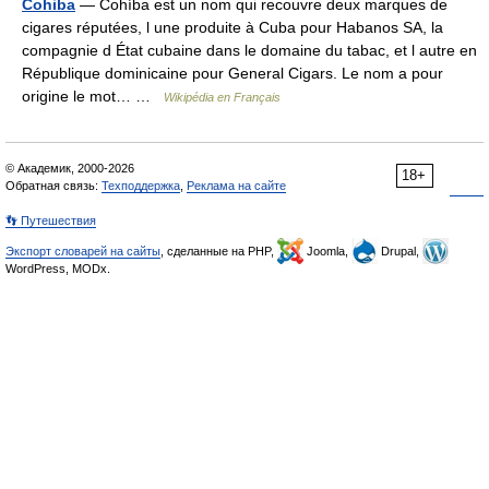
Cohiba
— Cohíba est un nom qui recouvre deux marques de
cigares réputées, l une produite à Cuba pour Habanos SA, la
compagnie d État cubaine dans le domaine du tabac, et l autre en
République dominicaine pour General Cigars. Le nom a pour
origine le mot… …
Wikipédia en Français
© Академик, 2000-2026
18+
Обратная связь:
Техподдержка
,
Реклама на сайте
👣 Путешествия
Экспорт словарей на сайты
, сделанные на PHP,
Joomla,
Drupal,
WordPress, MODx.