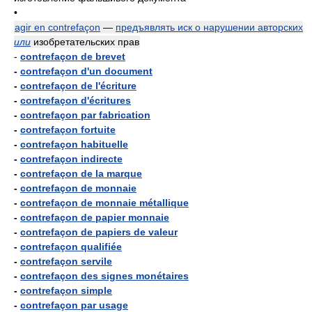
•
agir en contrefaçon
—
предъявлять иск о нарушении авторских
или
изобретательских прав
-
contrefaçon de brevet
-
contrefaçon d'un document
-
contrefaçon de l'écriture
-
contrefaçon d'écritures
-
contrefaçon par fabrication
-
contrefaçon fortuite
-
contrefaçon habituelle
-
contrefaçon indirecte
-
contrefaçon de la marque
-
contrefaçon de monnaie
-
contrefaçon de monnaie métallique
-
contrefaçon de papier monnaie
-
contrefaçon de papiers de valeur
-
contrefaçon qualifiée
-
contrefaçon servile
-
contrefaçon des signes monétaires
-
contrefaçon simple
-
contrefaçon par usage