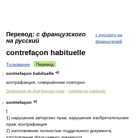
Перевод:
с французского
с русского на
на русский
французский
contrefaçon habituelle
Толкование
Перевод
contrefaçon habituelle
1
контрафакция, совершённая повторно
Dictionnaire de droit français-russe
contrefaçon habituelle
>
contrefaçon
2
f
1)
нарушение авторских прав, нарушение изобретательских
прав; контрафакция
2)
изготовление полностью поддельного документа,
изготовление фальшивого документа