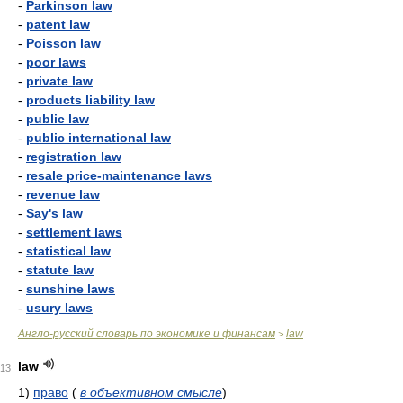
-
Parkinson law
-
patent law
-
Poisson law
-
poor laws
-
private law
-
products liability law
-
public law
-
public international law
-
registration law
-
resale price-maintenance laws
-
revenue law
-
Say's law
-
settlement laws
-
statistical law
-
statute law
-
sunshine laws
-
usury laws
Англо-русский словарь по экономике и финансам
law
>
law
13
1)
право
(
в объективном смысле
)