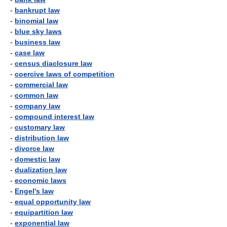
-
bankrupt law
-
binomial law
-
blue sky laws
-
business law
-
case law
-
census diaclosure law
-
coercive laws of competition
-
commercial law
-
common law
-
company law
-
compound interest law
-
customary law
-
distribution law
-
divorce law
-
domestic law
-
dualization law
-
economic laws
-
Engel's law
-
equal opportunity law
-
equipartition law
-
exponential law