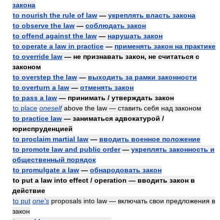
закона
to nourish the rule of law
—
укреплять власть закона
to observe the law
—
соблюдать закон
to offend against the law
—
нарушать закон
to operate a law in practice
—
применять закон на практике
to override law
— не признавать закон, не считаться с
законом
to overstep the law
—
выходить за рамки законности
to overturn a law
—
отменять закон
to pass a law
— принимать / утверждать закон
to place
oneself
above the law — ставить себя над законом
to practice law
— заниматься адвокатурой /
юриспруденцией
to proclaim martial law
—
вводить военное положение
to promote law and public order
—
укреплять законность и
общественный порядок
to promulgate a law
—
обнародовать закон
to put a law into effect / operation — вводить закон в
действие
to put
one's
proposals into law — включать свои предложения в
закон