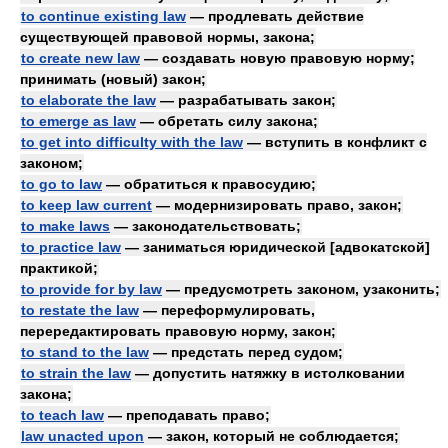
to continue existing law
— продлевать действие
существующей правовой нормы, закона;
to create new law
— создавать новую правовую норму;
принимать (новый) закон;
to elaborate the law
— разрабатывать закон;
to emerge as law
— обретать силу закона;
to get into difficulty with the law
— вступить в конфликт с
законом;
to go to law
— обратиться к правосудию;
to keep law current
— модернизировать право, закон;
to make laws
— законодательствовать;
to practice law
— заниматься юридической [адвокатской]
практикой;
to provide for by law
— предусмотреть законом, узаконить;
to restate the law
— переформулировать,
перередактировать правовую норму, закон;
to stand to the law
— предстать перед судом;
to strain the law
— допустить натяжку в истолковании
закона;
to teach law
— преподавать право;
law unacted upon
— закон, который не соблюдается;