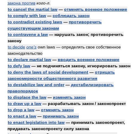
закона против
кого-л.
to cancel the martial law
—
отменять военное положение
to comply with law
—
соблюдать закон
to contradict existing laws
—
противоречить
существующим законам
to contravene a law
— нарушать закон; противоречить
закону
to decide
one's
own laws — определять свое собственное
законодательство
to declare martial law
—
вводить военное положение
to defy law
— не подчиняться закону, игнорировать закон
to deny the laws of social development
—
отрицать
закономерности общественного развития
to destabilize law and order
—
дестабилизировать
правопорядок
to displace the law
—
изменять закон
to draw up a law
— разрабатывать закон / законопроект
to drop a law
—
отменять закон
to enact a law
—
принимать закон
to enact legislation into law
— принимать законопроект,
придавать законопроекту силу закона