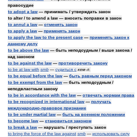
правосудие
to adopt a law
— принимать / утверждать закон
to alter / to amend a law — вносить поправки в закон
to annul a law
—
отменять закон
to apply a law
—
применять закон
to apply the law to the present case
—
применять закон к
данному делу
to be above the law
— быть неподсудным / выше закона /
над законом
to be against the law
—
противоречить закону
to be at law with
smb
—
судиться с
кем-л.
to be equal before the law
—
быть равным перед законом
to be exempt from the law
— быть неподсудным /
неподвластным закону
to be in accordance with the law
—
отвечать нормам права
to be recognized in international law
—
получать
международно-правовое признание
to be under martial law
—
быть на военном положении
to become law
—
становиться законом
to break a law
— нарушать / преступать закон
to bring the force of the law against
smb
—
использовать силу