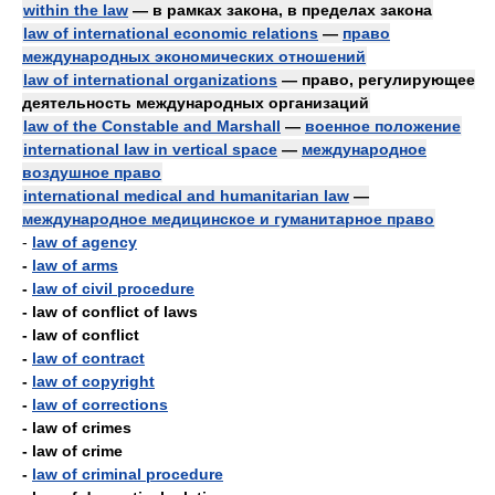
within the law
— в рамках закона, в пределах закона
law of international economic relations
—
право
международных экономических отношений
law of international organizations
— право, регулирующее
деятельность международных организаций
law of the Constable and Marshall
—
военное положение
international law in vertical space
—
международное
воздушное право
international medical and humanitarian law
—
международное медицинское и гуманитарное право
-
law of agency
-
law of arms
-
law of civil procedure
- law of conflict of laws
- law of conflict
-
law of contract
-
law of copyright
-
law of corrections
- law of crimes
- law of crime
-
law of criminal procedure