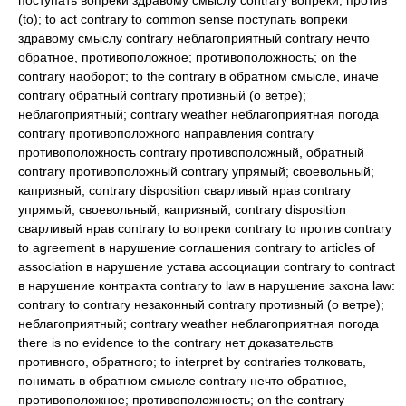
поступать вопреки здравому смыслу contrary вопреки, против
(to); to act contrary to common sense поступать вопреки
здравому смыслу contrary неблагоприятный contrary нечто
обратное, противоположное; противоположность; on the
contrary наоборот; to the contrary в обратном смысле, иначе
contrary обратный contrary противный (о ветре);
неблагоприятный; contrary weather неблагоприятная погода
contrary противоположного направления contrary
противоположность contrary противоположный, обратный
contrary противоположный contrary упрямый; своевольный;
капризный; contrary disposition сварливый нрав contrary
упрямый; своевольный; капризный; contrary disposition
сварливый нрав contrary to вопреки contrary to против contrary
to agreement в нарушение соглашения contrary to articles of
association в нарушение устава ассоциации contrary to contract
в нарушение контракта contrary to law в нарушение закона law:
contrary to contrary незаконный contrary противный (о ветре);
неблагоприятный; contrary weather неблагоприятная погода
there is no evidence to the contrary нет доказательств
противного, обратного; to interpret by contraries толковать,
понимать в обратном смысле contrary нечто обратное,
противоположное; противоположность; on the contrary