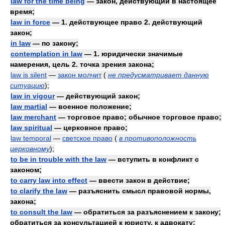
law for the time being
— закон, действующий в настоящее
время;
law in force
— 1. действующее право 2. действующий
закон;
in law
— по закону;
contemplation in law
— 1. юридически значимые
намерения, цель 2. точка зрения закона;
law is silent
—
закон молчит
(
не предусматривает данную
ситуацию
)
;
law in vigour
— действующий закон;
law martial
— военное положение;
law merchant
— торговое право; обычное торговое право;
law spiritual
— церковное право;
law temporal
—
светское право
(
в противоположность
церковному
)
;
to be in trouble with the law
— вступить в конфликт с
законом;
to carry law into effect
— ввести закон в действие;
to clarify the law
— разъяснить смысл правовой нормы,
закона;
to consult the law
— обратиться за разъяснением к закону;
обратиться за консультацией к юристу, к адвокату;