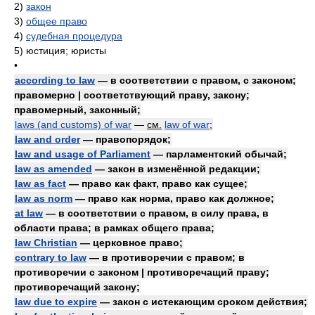
2)
закон
3)
общее право
4)
судебная процедура
5)
юстиция; юристы
•
according to law
— в соответствии с правом, с законом;
правомерно | соответствующий праву, закону;
правомерный, законный;
laws (and customs) of war
—
см.
law of war
;
law and order
— правопорядок;
law and usage of Parliament
— парламентский обычай;
law as amended
— закон в изменённой редакции;
law as fact
— право как факт, право как сущее;
law as norm
— право как норма, право как должное;
at law
— в соответствии с правом, в силу права, в
области права; в рамках общего права;
law Christian
— церковное право;
contrary to law
— в противоречии с правом; в
противоречии с законом | противоречащий праву;
противоречащий закону;
law due to expire
— закон с истекающим сроком действия;