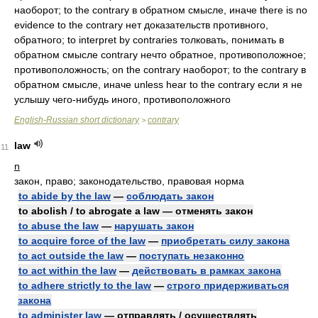
наоборот; to the contrary в обратном смысле, иначе there is no
evidence to the contrary нет доказательств противного,
обратного; to interpret by contraries толковать, понимать в
обратном смысле contrary нечто обратное, противоположное;
противоположность; on the contrary наоборот; to the contrary в
обратном смысле, иначе unless hear to the contrary если я не
услышу чего-нибудь иного, противоположного
English-Russian short dictionary
contrary
>
law
11
n
закон, право; законодательство, правовая норма
to abide by the law
—
соблюдать закон
to abolish / to abrogate a law — отменять закон
to abuse the law
—
нарушать закон
to acquire force of the law
—
приобретать силу закона
to act outside the law
—
поступать незаконно
to act within the law
—
действовать в рамках закона
to adhere strictly to the law
—
строго придерживаться
закона
to administer law
— отправлять / осуществлять