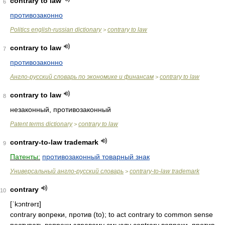
contrary to law
6
противозаконно
Politics english-russian dictionary
contrary to law
>
contrary to law
7
противозаконно
Англо-русский словарь по экономике и финансам
contrary to law
>
contrary to law
8
незаконный, противозаконный
Patent terms dictionary
contrary to law
>
contrary-to-law trademark
9
Патенты:
противозаконный товарный знак
Универсальный англо-русский словарь
contrary-to-law trademark
>
contrary
10
[ˈkɔntrərɪ]
contrary вопреки, против (to); to act contrary to common sense