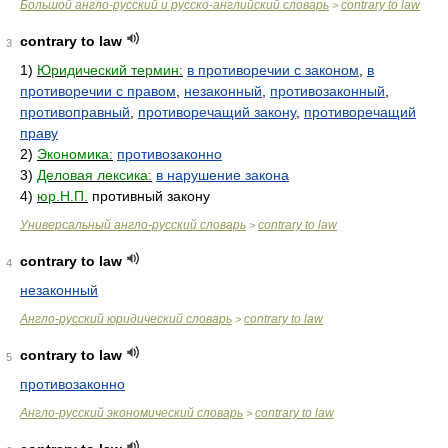
Большой англо-русский и русско-английский словарь
contrary to law
>
contrary to law
3
1)
Юридический термин:
в противоречии с законом
,
в
противоречии с правом
,
незаконный
,
противозаконный
,
противоправный
,
противоречащий закону
,
противоречащий
праву
2)
Экономика:
противозаконно
3)
Деловая лексика:
в нарушение закона
4)
юр.Н.П.
противный закону
Универсальный англо-русский словарь
contrary to law
>
contrary to law
4
незаконный
Англо-русский юридический словарь
contrary to law
>
contrary to law
5
противозаконно
Англо-русский экономический словарь
contrary to law
>