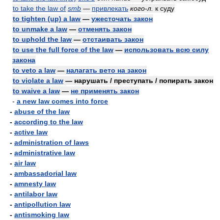
to take the law of
smb
—
привлекать
кого-л.
к суду
to tighten (up) a law
—
ужесточать закон
to unmake a law
—
отменять закон
to uphold the law
—
отстаивать закон
to use the full force of the law
—
использовать всю силу
закона
to veto a law
—
налагать вето на закон
to violate a law
— нарушать / преступать / попирать закон
to waive a law
—
не применять закон
-
a new law comes into force
-
abuse of the law
-
according to the law
-
active law
-
administration of laws
-
administrative law
-
air law
-
ambassadorial law
-
amnesty law
-
antilabor law
-
antipollution law
-
antismoking law