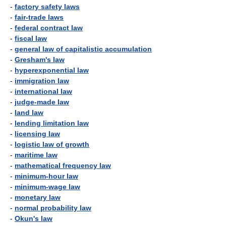
-
factory safety laws
-
fair-trade laws
-
federal contract law
-
fiscal law
-
general law of capitalistic accumulation
-
Gresham's law
-
hyperexponential law
-
immigration law
-
international law
-
judge-made law
-
land law
-
lending limitation law
-
licensing law
-
logistic law of growth
-
maritime law
-
mathematical frequency law
-
minimum-hour law
-
minimum-wage law
-
monetary law
-
normal probability law
-
Okun's law