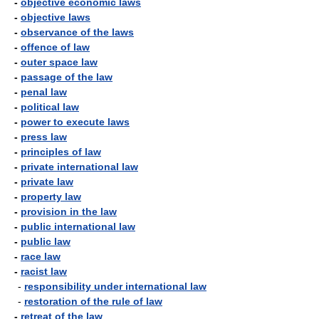
-
objective economic laws
-
objective laws
-
observance of the laws
-
offence of law
-
outer space law
-
passage of the law
-
penal law
-
political law
-
power to execute laws
-
press law
-
principles of law
-
private international law
-
private law
-
property law
-
provision in the law
-
public international law
-
public law
-
race law
-
racist law
-
responsibility under international law
-
restoration of the rule of law
-
retreat of the law