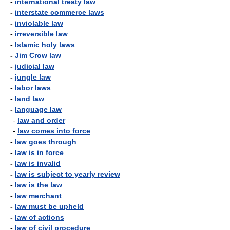
-
international treaty law
-
interstate commerce laws
-
inviolable law
-
irreversible law
-
Islamic holy laws
-
Jim Crow law
-
judicial law
-
jungle law
-
labor laws
-
land law
-
language law
-
law and order
-
law comes into force
-
law goes through
-
law is in force
-
law is invalid
-
law is subject to yearly review
-
law is the law
-
law merchant
-
law must be upheld
-
law of actions
-
law of civil procedure