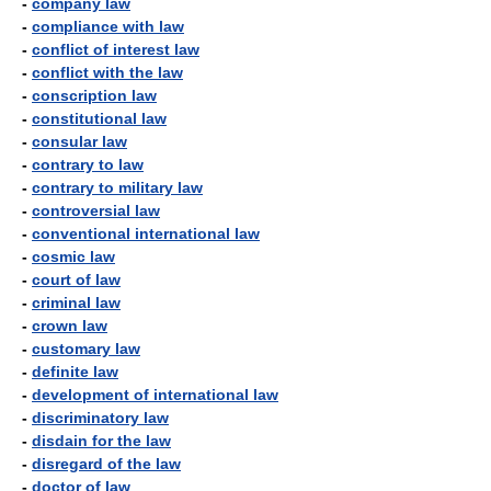
-
company law
-
compliance with law
-
conflict of interest law
-
conflict with the law
-
conscription law
-
constitutional law
-
consular law
-
contrary to law
-
contrary to military law
-
controversial law
-
conventional international law
-
cosmic law
-
court of law
-
criminal law
-
crown law
-
customary law
-
definite law
-
development of international law
-
discriminatory law
-
disdain for the law
-
disregard of the law
-
doctor of law