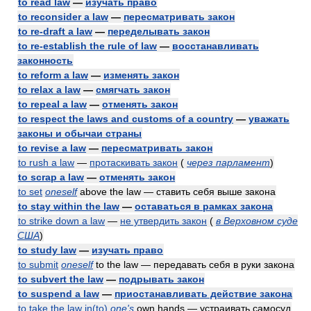
to read law
—
изучать право
to reconsider a law
—
пересматривать закон
to re-draft a law
—
переделывать закон
to re-establish the rule of law
—
восстанавливать
законность
to reform a law
—
изменять закон
to relax a law
—
смягчать закон
to repeal a law
—
отменять закон
to respect the laws and customs of a country
—
уважать
законы и обычаи страны
to revise a law
—
пересматривать закон
to rush a law
—
протаскивать закон
(
через парламент
)
to scrap a law
—
отменять закон
to set
oneself
above the law — ставить себя выше закона
to stay within the law
—
оставаться в рамках закона
to strike down a law
—
не утвердить закон
(
в Верховном суде
США
)
to study law
—
изучать право
to submit
oneself
to the law — передавать себя в руки закона
to subvert the law
—
подрывать закон
to suspend a law
—
приостанавливать действие закона
to take the law in(to)
one's
own hands — устраивать самосуд