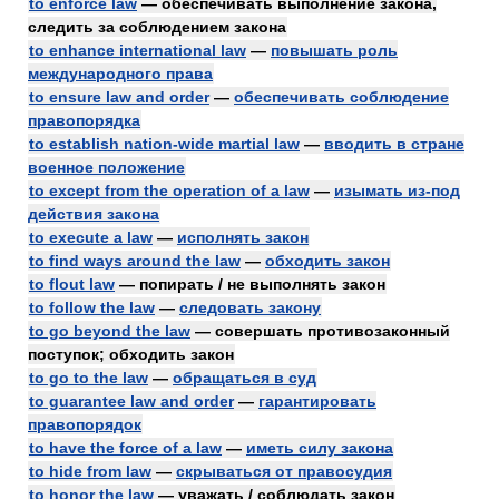
to enforce law
— обеспечивать выполнение закона,
следить за соблюдением закона
to enhance international law
—
повышать роль
международного права
to ensure law and order
—
обеспечивать соблюдение
правопорядка
to establish nation-wide martial law
—
вводить в стране
военное положение
to except from the operation of a law
—
изымать из-под
действия закона
to execute a law
—
исполнять закон
to find ways around the law
—
обходить закон
to flout law
— попирать / не выполнять закон
to follow the law
—
следовать закону
to go beyond the law
— совершать противозаконный
поступок; обходить закон
to go to the law
—
обращаться в суд
to guarantee law and order
—
гарантировать
правопорядок
to have the force of a law
—
иметь силу закона
to hide from law
—
скрываться от правосудия
to honor the law
— уважать / соблюдать закон