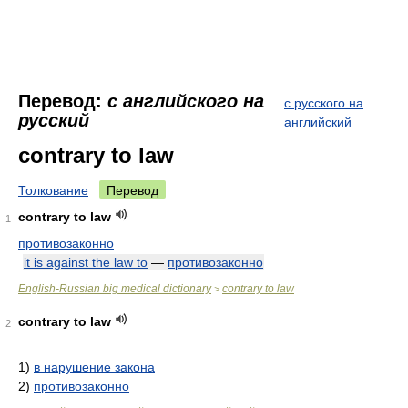
Перевод:
с английского на
с русского на
русский
английский
contrary to law
Толкование
Перевод
contrary to law
1
противозаконно
it is against the law to
—
противозаконно
English-Russian big medical dictionary
contrary to law
>
contrary to law
2
1)
в нарушение закона
2)
противозаконно