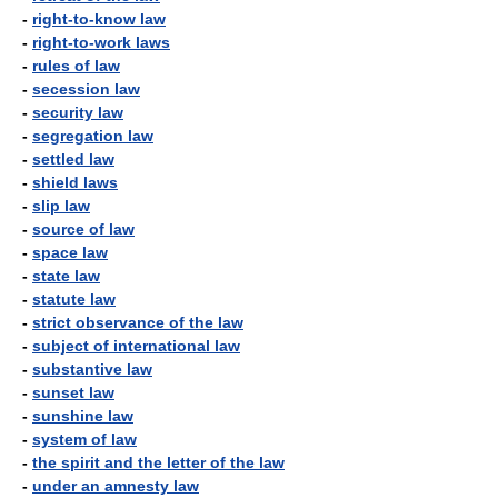
-
right-to-know law
-
right-to-work laws
-
rules of law
-
secession law
-
security law
-
segregation law
-
settled law
-
shield laws
-
slip law
-
source of law
-
space law
-
state law
-
statute law
-
strict observance of the law
-
subject of international law
-
substantive law
-
sunset law
-
sunshine law
-
system of law
-
the spirit and the letter of the law
-
under an amnesty law