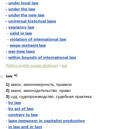
-
under local law
-
under the law
-
under the new law
-
universal historical laws
-
vagrancy law
-
valid in law
-
violation of international law
-
wage-restraint law
-
war-time laws
-
within bounds of international law
Politics english-russian dictionary
law
>
law
12
1)
закон, закономерность; правило
2)
закон; законодательство; право
3)
суд; судопроизводство; судебная практика
-
by law
-
by act of law
-
contrary to law
-
laws immanent in capitalist production
-
in law and in fact