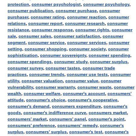
protection
,
consumer psychologist
,
consumer psychology
,
consumer publication
,
consumer purchase
,
consumer
purchaser
,
consumer rating
,
consumer reaction
,
consumer
relations
,
consumer report
,
consumer research
,
consumer
resistance
,
consumer response
,
consumer rights
,
consumer
sale
,
consumer sales
,
consumer satisfaction
,
consumer
segment
,
consumer service
,
consumer services
,
consumer
setting
,
consumer shopping
,
consumer society
,
consumer
sophistication
,
consumer sovereignty
,
consumer spending
,
consumer spendings
,
consumer study
,
consumer surplus
,
consumer survey
,
consumer tastes
,
consumer trade
practices
,
consumer trends
,
consumer use tests
,
consumer
utility
,
consumer valuation
,
consumer value
,
consumer
vulnerability
,
consumer warranty
,
consumer waste
,
consumer
wealth
,
consumer welfare
,
consumer's account
,
consumers'
attitude
,
consumer's choice
,
consumer's cooperative
,
consumer's demand
,
consumers expenditure
,
consumer's
goods
,
consumer's indifference curve
,
consumers market
,
consumers' market
,
consumers' panel
,
consumer's point
,
consumers' preference
,
consumers' remedy
,
consumer's
surplus
,
consumers' surplus
,
consumer's test
,
consumer's