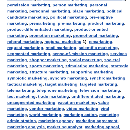
permission marketing
,
person marketing
,
personal
marketing
,
personnel marketing
,
place marketing
,
political
candidate marketing
,
political marketing
,
pre-emptive
marketing
,
premarketing
,
pre-marketing
,
product marketing
,
product-differentiated marketing
,
product-oriented
marketing
,
promotion marketing
,
promotional marketing
,
referral marketing
,
regional marketing
1),
remarketing
,
request marketing
,
retail marketing
,
scientific marketing
,
segmented marketing
,
sense-of-mission marketing
,
services
marketing
,
shopper marketing
,
social marketing
,
societal
marketing
,
sports marketing
,
stimulating marketing
,
strategic
marketing
,
structure marketing
,
supporting marketing
,
symbiotic marketing
,
synchro marketing
,
synchromarketing
,
tactical marketing
,
target marketing
,
targeted marketing
,
telemarketing
,
telephone marketing
,
television marketing
,
test marketing
,
trade marketing
,
undifferentiated marketing
,
unsegmented marketing
,
vacation marketing
,
value
marketing
,
vendor marketing
,
video marketing
,
viral
marketing
,
world marketing
,
marketing action
,
marketing
administration
,
marketing agency
,
marketing agreement
,
marketing analysis
,
marketing analyst
,
marketing appeal
,