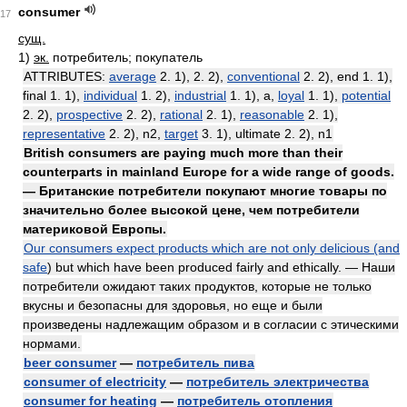
consumer
17
сущ.
1)
эк.
потребитель; покупатель
ATTRIBUTES:
average
2. 1), 2. 2),
conventional
2. 2), end 1. 1),
final 1. 1),
individual
1. 2),
industrial
1. 1), а,
loyal
1. 1),
potential
2. 2),
prospective
2. 2),
rational
2. 1),
reasonable
2. 1),
representative
2. 2), n2,
target
3. 1), ultimate 2. 2), n1
British consumers are paying much more than their
counterparts in mainland Europe for a wide range of goods.
— Британские потребители покупают многие товары по
значительно более высокой цене, чем потребители
материковой Европы.
Our consumers expect products which are not only delicious (and
safe
) but which have been produced fairly and ethically. — Наши
потребители ожидают таких продуктов, которые не только
вкусны и безопасны для здоровья, но еще и были
произведены надлежащим образом и в согласии с этическими
нормами.
beer consumer
—
потребитель пива
consumer of electricity
—
потребитель электричества
consumer for heating
—
потребитель отопления