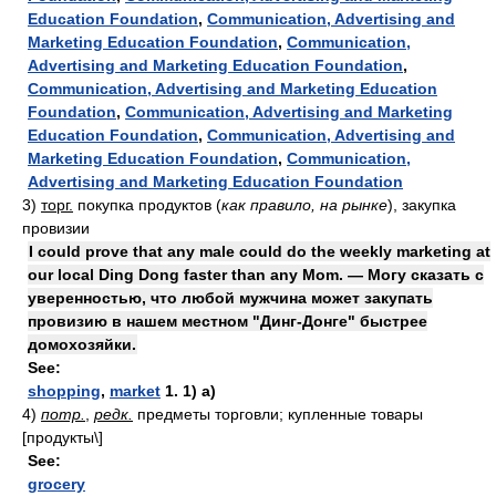
Education Foundation
,
Communication, Advertising and
Marketing Education Foundation
,
Communication,
Advertising and Marketing Education Foundation
,
Communication, Advertising and Marketing Education
Foundation
,
Communication, Advertising and Marketing
Education Foundation
,
Communication, Advertising and
Marketing Education Foundation
,
Communication,
Advertising and Marketing Education Foundation
3)
торг.
покупка продуктов
(
как правило, на рынке
)
, закупка
провизии
I could prove that any male could do the weekly marketing at
our local Ding Dong faster than any Mom. — Могу сказать с
уверенностью, что любой мужчина может закупать
провизию в нашем местном "Динг-Донге" быстрее
домохозяйки.
See:
shopping
,
market
1. 1) а)
4)
потр.
,
редк.
предметы торговли; купленные товары
[продукты\]
See:
grocery