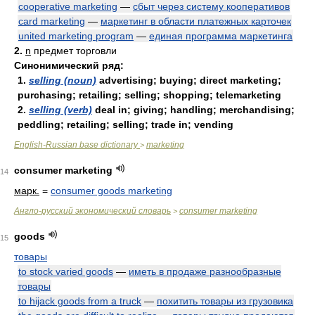
cooperative marketing
—
сбыт через систему кооперативов
card marketing
—
маркетинг в области платежных карточек
united marketing program
—
единая программа маркетинга
2.
n
предмет торговли
Синонимический ряд:
1.
selling (noun)
advertising; buying; direct marketing;
purchasing; retailing; selling; shopping; telemarketing
2.
selling (verb)
deal in; giving; handling; merchandising;
peddling; retailing; selling; trade in; vending
English-Russian base dictionary
marketing
>
consumer marketing
14
марк.
=
consumer goods marketing
Англо-русский экономический словарь
consumer marketing
>
goods
15
товары
to stock varied goods
—
иметь в продаже разнообразные
товары
to hijack goods from a truck
—
похитить товары из грузовика