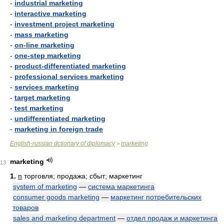
-
industrial marketing
-
interactive marketing
-
investment project marketing
-
mass marketing
-
on-line marketing
-
one-step marketing
-
product-differentiated marketing
-
professional services marketing
-
services marketing
-
target marketing
-
test marketing
-
undifferentiated marketing
-
marketing in foreign trade
English-russian dctionary of diplomacy
marketing
>
marketing
13
1.
n
торговля; продажа; сбыт; маркетинг
system of marketing
—
система маркетинга
consumer goods marketing
—
маркетинг потребительских
товаров
sales and marketing department
—
отдел продаж и маркетинга