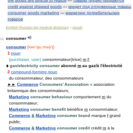
the goods are difficult to realize
—
товары трудно продаются
credit against shipped goods
—
кредит под отгруженные товары
consumer goods marketing
—
маркетинг потребительских
товаров
English-Russian big medical dictionary
goods
>
consumer
16
consumer
[kən'sju:mə(r)]
1
noun
(purchaser, user)
consommateur(trice)
m,f
;
∎
gas/electricity consumer
abonné
m
au gaz/à l'électricité
2
compound-forming noun
du consommateur, des consommateurs
►►
Commerce
Consumers' Association
= association
britannique des consommateurs;
Marketing
consumer behaviour
comportement
m
du
consommateur;
Marketing
consumer benefit
bénéfice
m
consommateur;
Commerce
&
Marketing
consumer brand
marque
f
grand
public;
Commerce
&
Marketing
consumer credit
crédit
m
à la