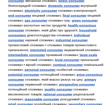
consumer
звичайний споживач;
direct consumer
безпосередній споживач;
domestic consumer
внутрішній
споживач;
electricity consumer
споживач електроенергії;
end consumer
кінцевий споживач;
final consumer
кінцевий
споживач;
gas consumer
споживач газу;
green consumer
споживач екологічно чистих продуктів;
health-conscious
consumer
споживач, який дбає про здоров'я;
household
consumers
домогосподарства-споживачі;
individual
consumer
окремий споживач;
industrial consumer
промисловий споживач • споживач товарів промислового
призначення;
interested consumer
зацікавлений споживач;
intermediate consumer
проміжний споживач;
large-scale
consumer
оптовий споживач;
loyal consumer
прихильний
споживач • вірний споживач;
nominal consumer
номінальний
споживач;
personal consumer
особистий споживач;
potential consumer
потенційний споживач;
price-conscious
consumer
споживач, який вчасно реагує на ціну;
primary
consumer
первинний споживач;
prospective consumer
потенційний споживач;
quality consumer
споживач
високоякісних товарів;
rational consumer
раціональний
споживач;
reasonable consumer
розсудливий споживач;
retail consumer
роздрібний споживач;
secondary consumer