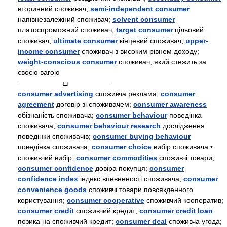
вторинний споживач;
semi-independent consumer
напівнезалежний споживач;
solvent consumer
платоспроможний споживач;
target consumer
цільовий
споживач;
ultimate consumer
кінцевий споживач;
upper-
income consumer
споживач з високим рівнем доходу;
weight-conscious consumer
споживач, який стежить за
своєю вагою
═════════□═════════
consumer advertising
споживча реклама;
consumer
agreement
договір зі споживачем;
consumer awareness
обізнаність споживача;
consumer behaviour
поведінка
споживача;
consumer behaviour research
дослідження
поведінки споживачів;
consumer buying behaviour
поведінка споживача;
consumer choice
вибір споживача •
споживчий вибір;
consumer commodities
споживчі товари;
consumer confidence
довіра покупця;
consumer
confidence index
індекс впевненості споживача;
consumer
convenience goods
споживчі товари повсякденного
користування;
consumer cooperative
споживчий кооператив;
consumer credit
споживчий кредит;
consumer credit loan
позика на споживчий кредит;
consumer deal
споживча угода;