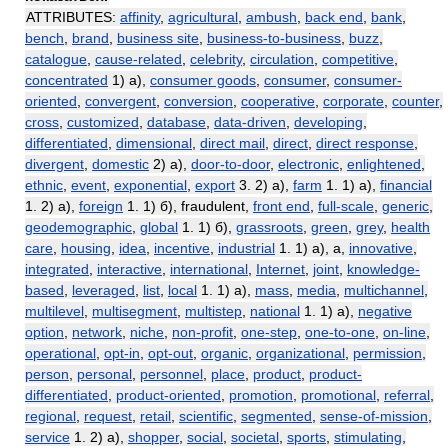
ATTRIBUTES:
affinity
,
agricultural
,
ambush
,
back end
,
bank
,
bench
,
brand
,
business site
,
business-to-business
,
buzz
,
catalogue
,
cause-related
,
celebrity
,
circulation
,
competitive
,
concentrated
1) а),
consumer goods
,
consumer
,
consumer-
oriented
,
convergent
,
conversion
,
cooperative
,
corporate
,
counter
,
cross
,
customized
,
database
,
data-driven
,
developing
,
differentiated
,
dimensional
,
direct mail
,
direct
,
direct response
,
divergent
,
domestic
2) а),
door-to-door
,
electronic
,
enlightened
,
ethnic
,
event
,
exponential
,
export
3. 2) а),
farm
1. 1) а),
financial
1. 2) а),
foreign
1. 1) б), fraudulent,
front end
,
full-scale
,
generic
,
geodemographic
,
global
1. 1) б),
grassroots
,
green
,
grey
,
health
care
,
housing
,
idea
,
incentive
,
industrial
1. 1) а), а,
innovative
,
integrated
,
interactive
,
international
,
Internet
,
joint
,
knowledge-
based
,
leveraged
,
list
,
local
1. 1) а),
mass
,
media
,
multichannel
,
multilevel
,
multisegment
,
multistep
,
national
1. 1) а),
negative
option
,
network
,
niche
,
non-profit
,
one-step
,
one-to-one
,
on-line
,
operational
,
opt-in
,
opt-out
,
organic
,
organizational
,
permission
,
person
,
personal
,
personnel
,
place
,
product
,
product-
differentiated
,
product-oriented
,
promotion
,
promotional
,
referral
,
regional
,
request
,
retail
,
scientific
,
segmented
,
sense-of-mission
,
service
1. 2) а),
shopper
,
social
,
societal
,
sports
,
stimulating
,