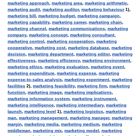
marketing approach
,
marketing area
,
marketing arithmetic
,
marketing audit
,
marketing auditor
,
marketing behaviour
1),
marketing bill
,
marketing budget
,
marketing campaign
,
marketing capability
,
marketing career
,
marketing chain
,
marketing channel
,
marketing communications
,
marketing
company
,
marketing concept
,
marketing consultant
,
marketing control
,
marketing cooperation
,
marketing
cooperative
,
marketing cost
,
marketing database
,
marketing
decision
,
marketing department
,
marketing editor
,
marketing
effectiveness
,
marketing efficiency
,
marketing environment
,
marketing ethics
,
marketing evaluation
,
marketing event
,
marketing expenditure
,
marketing expense
,
marketing
expense-to-sales analysis
,
marketing experiment
,
marketing
facilities
2),
marketing feasibility
,
marketing firm
,
marketing
function
,
marketing image
,
marketing implications
,
marketing information system
,
marketing instrument
,
marketing intelligence
,
marketing intermediary
,
marketing
launch
,
marketing level
1),
marketing logistics
,
marketing
man
,
marketing management
,
marketing manager
,
marketing
margin
,
marketing media
,
marketing medium
,
marketing
middleman
,
marketing mix
,
marketing model
,
marketing