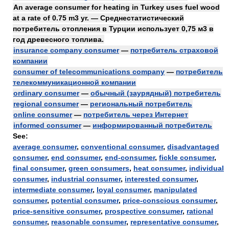
An average consumer for heating in Turkey uses fuel wood
at a rate of 0.75 m3 yr. — Среднестатистический
потребитель отопления в Турции использует 0,75 м3 в
год древесного топлива.
insurance company consumer
—
потребитель страховой
компании
consumer of telecommunications company
—
потребитель
телекоммуникационной компании
ordinary consumer
—
обычный (заурядный) потребитель
regional consumer
—
региональный потребитель
online consumer
—
потребитель через Интернет
informed consumer
—
информированный потребитель
See:
average consumer
,
conventional consumer
,
disadvantaged
consumer
,
end consumer
,
end-consumer
,
fickle consumer
,
final consumer
,
green consumers
,
heat consumer
,
individual
consumer
,
industrial consumer
,
interested consumer
,
intermediate consumer
,
loyal consumer
,
manipulated
consumer
,
potential consumer
,
price-conscious consumer
,
price-sensitive consumer
,
prospective consumer
,
rational
consumer
,
reasonable consumer
,
representative consumer
,