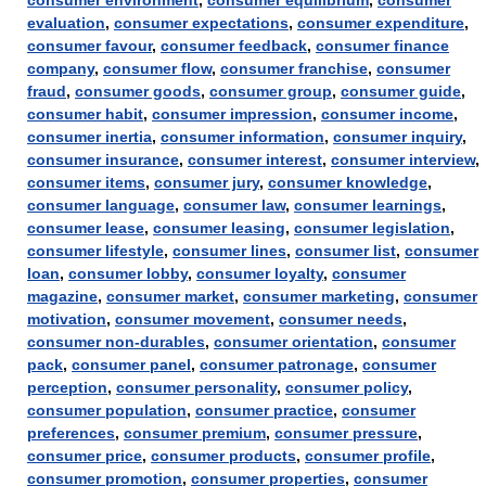
consumer environment
,
consumer equilibrium
,
consumer
evaluation
,
consumer expectations
,
consumer expenditure
,
consumer favour
,
consumer feedback
,
consumer finance
company
,
consumer flow
,
consumer franchise
,
consumer
fraud
,
consumer goods
,
consumer group
,
consumer guide
,
consumer habit
,
consumer impression
,
consumer income
,
consumer inertia
,
consumer information
,
consumer inquiry
,
consumer insurance
,
consumer interest
,
consumer interview
,
consumer items
,
consumer jury
,
consumer knowledge
,
consumer language
,
consumer law
,
consumer learnings
,
consumer lease
,
consumer leasing
,
consumer legislation
,
consumer lifestyle
,
consumer lines
,
consumer list
,
consumer
loan
,
consumer lobby
,
consumer loyalty
,
consumer
magazine
,
consumer market
,
consumer marketing
,
consumer
motivation
,
consumer movement
,
consumer needs
,
consumer non-durables
,
consumer orientation
,
consumer
pack
,
consumer panel
,
consumer patronage
,
consumer
perception
,
consumer personality
,
consumer policy
,
consumer population
,
consumer practice
,
consumer
preferences
,
consumer premium
,
consumer pressure
,
consumer price
,
consumer products
,
consumer profile
,
consumer promotion
,
consumer properties
,
consumer