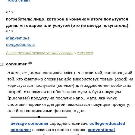
food chain
* * *
потребитель:
лицо, которое в конечном итоге пользуется
данным товаром или услугой (это не всегда покупатель).
* * *
Маркетинг
потребитель
Англо-русский экономический словарь
consumer
>
consumer
18
n ком., ек., марк.
споживач; клієнт;
a
споживчий; споживацький
той, хто фактично споживає або використовує товари (good) чи
користується послугами (service¹) для задоволення особистих
потреб; ♦ споживач не обов'язково мусить бути покупцем
(purchaser) продукту чи послуги: напр., мати, яка купує
спортивні черевики для дітей, вважається покупцем продукту,
але його споживачами фактично є діти
═════════■═════════
average consumer
середній споживач;
college-educated
consumer
споживач з вищою освітою;
conventional