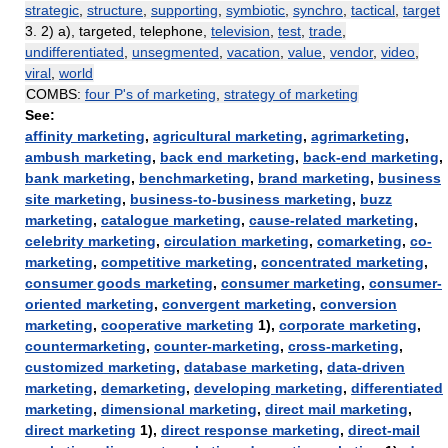
strategic
,
structure
,
supporting
,
symbiotic
,
synchro
,
tactical
,
target
3. 2) а), targeted, telephone,
television
,
test
,
trade
,
undifferentiated
,
unsegmented
,
vacation
,
value
,
vendor
,
video
,
viral
,
world
COMBS:
four P's of marketing
,
strategy of marketing
See:
affinity marketing
,
agricultural marketing
,
agrimarketing
,
ambush marketing
,
back end marketing
,
back-end marketing
,
bank marketing
,
benchmarketing
,
brand marketing
,
business
site marketing
,
business-to-business marketing
,
buzz
marketing
,
catalogue marketing
,
cause-related marketing
,
celebrity marketing
,
circulation marketing
,
comarketing
,
co-
marketing
,
competitive marketing
,
concentrated marketing
,
consumer goods marketing
,
consumer marketing
,
consumer-
oriented marketing
,
convergent marketing
,
conversion
marketing
,
cooperative marketing
1),
corporate marketing
,
countermarketing
,
counter-marketing
,
cross-marketing
,
customized marketing
,
database marketing
,
data-driven
marketing
,
demarketing
,
developing marketing
,
differentiated
marketing
,
dimensional marketing
,
direct mail marketing
,
direct marketing
1),
direct response marketing
,
direct-mail