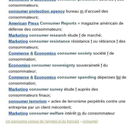
consommateurs;
consumer protection agency
bureau
m
d'accueil des
consommateurs;
American
Press
Consumer Reports
= magazine américain de
défense des consommateurs;
Marketing
consumer research
étude
f
de marché;
Marketing
consumer resistance
résistance
f
ou
réticence
f
des
consommateurs;
Commerce
&
Economics
consumer society
société
f
de
consommation;
Economics
consumer sovereignty
souveraineté
f
du
consommateur;
Commerce
&
Economics
consumer spending
dépenses
fpl
de
consommation;
Marketing
consumer survey
étude
f
auprès des
consommateurs finaux;
consumer terrorism
= actes de terrorisme perpétrés contre une
entreprise par un client mécontent;
Marketing
consumer welfare
intérêt
m
du consommateur
Un panorama unique de l'anglais et du français
consumer
>