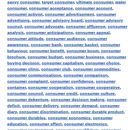
savvy consumer
,
target consumer
,
ultimate consumer
,
water
consumer
,
consumer acceptance
,
consumer account
,
consumer activist
,
consumer advertisement
,
consumer
advertising
,
consumer advisory board
,
consumer advisory
council
,
consumer advocate
,
consumer affluence
,
consumer
analysis
,
consumer anticipations
,
consumer appeal
,
consumer attitude
,
consumer audience
,
consumer
awareness
,
consumer bank
,
consumer basket
,
consumer
behaviour
,
consumer benefit
,
consumer boom
,
consumer
brochure
,
consumer budget
,
consumer business
,
consumer
buying decision
,
consumer capitalism
,
consumer choice
,
consumer clinic
,
consumer club
,
consumer commodities
,
consumer communications
,
consumer comparison
,
consumer complaint
,
consumer confidence
,
consumer
container
,
consumer cooperation
,
consumer cooperative
,
consumer council
,
consumer credit
,
consumer culture
,
consumer debenture
,
consumer decision making
,
consumer
deficit
,
consumer delivery
,
consumer demand
,
consumer
diary
,
consumer discrimination
,
consumer durable product
,
consumer durables
,
consumer economics
,
consumer
education
,
consumer effect
,
consumer electronics
,