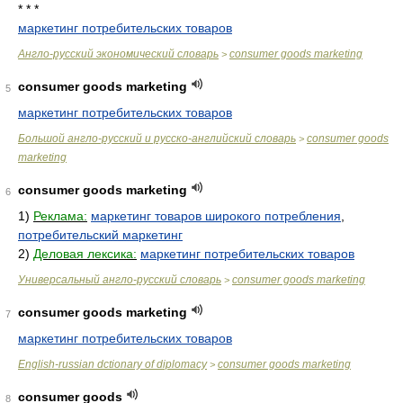
* * *
маркетинг потребительских товаров
Англо-русский экономический словарь
consumer goods marketing
>
consumer goods marketing
5
маркетинг потребительских товаров
Большой англо-русский и русско-английский словарь
consumer goods
>
marketing
consumer goods marketing
6
1)
Реклама:
маркетинг товаров широкого потребления
,
потребительский маркетинг
2)
Деловая лексика:
маркетинг потребительских товаров
Универсальный англо-русский словарь
consumer goods marketing
>
consumer goods marketing
7
маркетинг потребительских товаров
English-russian dctionary of diplomacy
consumer goods marketing
>
consumer goods
8