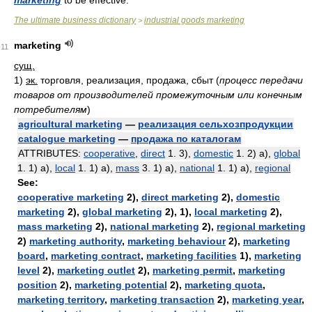
marketing
to be effective.
The ultimate business dictionary
industrial goods marketing
>
marketing
11
сущ.
1)
эк.
торговля, реализация, продажа, сбыт
(
процесс передачи
товаров от производителей промежуточным или конечным
потребителям
)
agricultural marketing
—
реализация сельхозпродукции
catalogue marketing
—
продажа по каталогам
ATTRIBUTES:
cooperative
,
direct
1. 3),
domestic
1. 2) а),
global
1. 1) а),
local
1. 1) а),
mass
3. 1) а),
national
1. 1) а),
regional
See:
cooperative marketing
2),
direct marketing
2),
domestic
marketing
2),
global marketing
2), 1),
local marketing
2),
mass marketing
2),
national marketing
2),
regional marketing
2)
marketing authority
,
marketing behaviour
2),
marketing
board
,
marketing contract
,
marketing facilities
1),
marketing
level
2),
marketing outlet
2),
marketing permit
,
marketing
position
2),
marketing potential
2),
marketing quota
,
marketing territory
,
marketing transaction
2),
marketing year
,