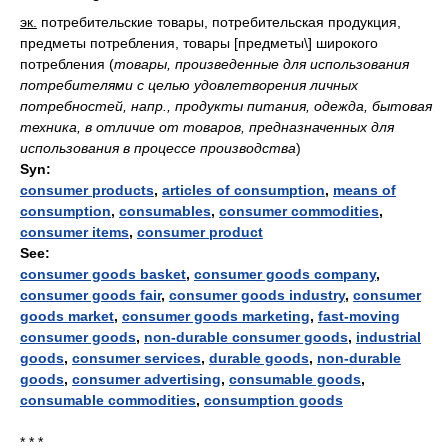
эк.
потребительские товары, потребительская продукция,
предметы потребления, товары [предметы\] широкого
потребления
(
товары, произведенные для использования
потребителями с целью удовлетворения личных
потребностей, напр., продукты питания, одежда, бытовая
техника, в отличие от товаров, предназначенных для
использования в процессе производства
)
Syn:
consumer products
,
articles of consumption
,
means of
consumption
,
consumables
,
consumer commodities
,
consumer items
,
consumer product
See:
consumer goods basket
,
consumer goods company
,
consumer goods fair
,
consumer goods industry
,
consumer
goods market
,
consumer goods marketing
,
fast-moving
consumer goods
,
non-durable consumer goods
,
industrial
goods
,
consumer services
,
durable goods
,
non-durable
goods
,
consumer advertising
,
consumable goods
,
consumable commodities
,
consumption goods
* * *