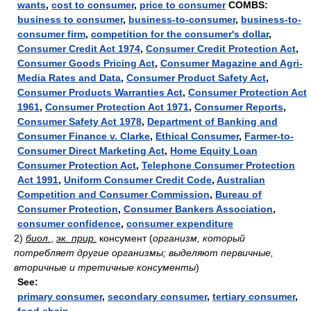
wants
,
cost to consumer
,
price to consumer
COMBS:
business to consumer
,
business-to-consumer
,
business-to-
consumer firm
,
competition for the consumer's dollar
,
Consumer Credit Act 1974
,
Consumer Credit Protection Act
,
Consumer Goods Pricing Act
,
Consumer Magazine and Agri-
Media Rates and Data
,
Consumer Product Safety Act
,
Consumer Products Warranties Act
,
Consumer Protection Act
1961
,
Consumer Protection Act 1971
,
Consumer Reports
,
Consumer Safety Act 1978
,
Department of Banking and
Consumer Finance v. Clarke
,
Ethical Consumer
,
Farmer-to-
Consumer Direct Marketing Act
,
Home Equity Loan
Consumer Protection Act
,
Telephone Consumer Protection
Act 1991
,
Uniform Consumer Credit Code
,
Australian
Competition and Consumer Commission
,
Bureau of
Consumer Protection
,
Consumer Bankers Association
,
consumer confidence
,
consumer expenditure
2)
биол.
,
эк. прир.
консумент
(
организм, который
потребляет другие организмы; выделяют первичные,
вторичные и третичные консументы
)
See:
primary consumer
,
secondary consumer
,
tertiary consumer
,