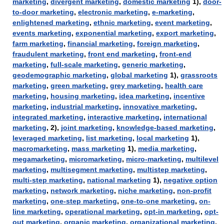
marketing
,
divergent marketing
,
domestic marketing
1),
door-
to-door marketing
,
electronic marketing
,
e-marketing
,
enlightened marketing
,
ethnic marketing
,
event marketing
,
events marketing
,
exponential marketing
,
export marketing
,
farm marketing
,
financial marketing
,
foreign marketing
,
fraudulent marketing
,
front end marketing
,
front-end
marketing
,
full-scale marketing
,
generic marketing
,
geodemographic marketing
,
global marketing
1),
grassroots
marketing
,
green marketing
,
grey marketing
,
health care
marketing
,
housing marketing
,
idea marketing
,
incentive
marketing
,
industrial marketing
,
innovative marketing
,
integrated marketing
,
interactive marketing
,
international
marketing
, 2),
joint marketing
,
knowledge-based marketing
,
leveraged marketing
,
list marketing
,
local marketing
1),
macromarketing
,
mass marketing
1),
media marketing
,
megamarketing
,
micromarketing
,
micro-marketing
,
multilevel
marketing
,
multisegment marketing
,
multistep marketing
,
multi-step marketing
,
national marketing
1),
negative option
marketing
,
network marketing
,
niche marketing
,
non-profit
marketing
,
one-step marketing
,
one-to-one marketing
,
on-
line marketing
,
operational marketing
,
opt-in marketing
,
opt-
out marketing
,
organic marketing
,
organizational marketing
,