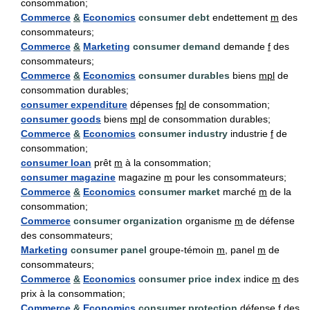
consommation;
Commerce
&
Economics
consumer debt
endettement
m
des
consommateurs;
Commerce
&
Marketing
consumer demand
demande
f
des
consommateurs;
Commerce
&
Economics
consumer durables
biens
mpl
de
consommation durables;
consumer expenditure
dépenses
fpl
de consommation;
consumer goods
biens
mpl
de consommation durables;
Commerce
&
Economics
consumer industry
industrie
f
de
consommation;
consumer loan
prêt
m
à la consommation;
consumer magazine
magazine
m
pour les consommateurs;
Commerce
&
Economics
consumer market
marché
m
de la
consommation;
Commerce
consumer organization
organisme
m
de défense
des consommateurs;
Marketing
consumer panel
groupe-témoin
m
, panel
m
de
consommateurs;
Commerce
&
Economics
consumer price index
indice
m
des
prix à la consommation;
Commerce
&
Economics
consumer protection
défense
f
des