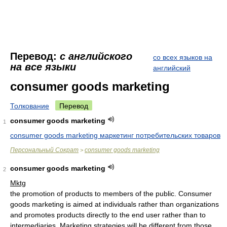
Перевод:
с английского
со всех языков на
на все языки
английский
consumer goods marketing
Толкование
Перевод
consumer goods marketing
1
consumer goods marketing маркетинг потребительских товаров
Персональный Сократ
consumer goods marketing
>
consumer goods marketing
2
Mktg
the promotion of products to members of the public. Consumer
goods marketing is aimed at individuals rather than organizations
and promotes products directly to the end user rather than to
intermediaries. Marketing strategies will be different from those