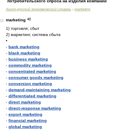
потребительского спроса на изделия компании
Англо-русский экономический словарь
marketing
>
marketing
12
1)
торговля; сбыт
2)
маркетинг, система сбыта
•
-
bank marketing
-
black marketing
-
business marketing
-
commodity marketing
-
concentrated marketing
-
consumer goods marketing
-
conversion marketing
-
demand-maintaining marketing
-
differentiated marketing
-
direct marketing
-
direct-response marketing
-
export marketing
-
financial marketing
-
global marketing