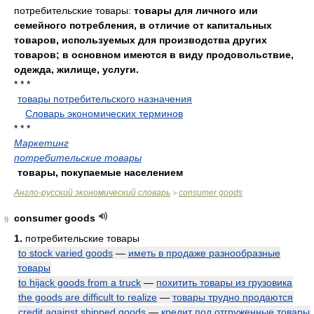
потребительские товары:
товары для личного или
семейного потребления, в отличие от капитальных
товаров, используемых для производства других
товаров; в основном имеются в виду продовольствие,
одежда, жилище, услуги.
* * *
товары потребительского назначения
.
.
Словарь экономических терминов
.
* * *
Маркетинг
потребительские товары
товары, покупаемые населением
Англо-русский экономический словарь
consumer goods
>
consumer goods
9
1.
потребительские товары
to stock varied goods
—
иметь в продаже разнообразные
товары
to hijack goods from a truck
—
похитить товары из грузовика
the goods are difficult to realize
—
товары трудно продаются
credit against shipped goods
—
кредит под отгруженные товары