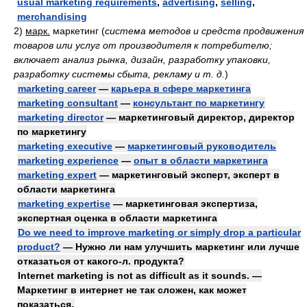
usual marketing requirements
,
advertising
,
selling
,
merchandising
2)
марк.
маркетинг
(
система методов и средств продвижения
товаров или услуг от производителя к потребителю;
включает анализ рынка, дизайн, разработку упаковки,
разработку системы сбыта, рекламу и т. д.
)
marketing career
—
карьера в сфере маркетинга
marketing consultant
—
консультант по маркетингу
marketing director
— маркетинговый директор, директор
по маркетингу
marketing executive
—
маркетинговый руководитель
marketing experience
—
опыт в области маркетинга
marketing expert
— маркетинговый эксперт, эксперт в
области маркетинга
marketing expertise
— маркетинговая экспертиза,
экспертная оценка в области маркетинга
Do we need to improve marketing or simply drop a particular
product?
— Нужно ли нам улучшить маркетинг или лучше
отказаться от какого-л. продукта?
Internet marketing is not as difficult as it sounds. —
Маркетинг в интернет не так сложен, как может
показаться.