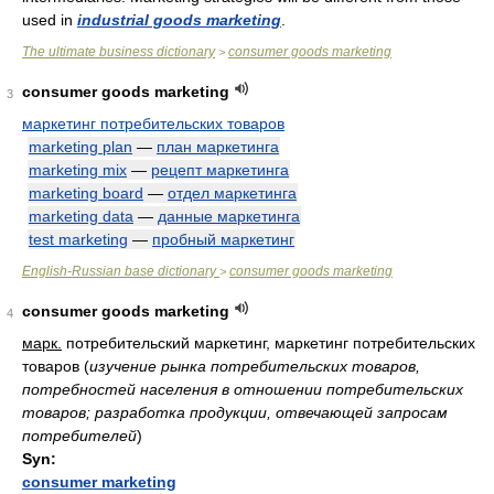
used in
industrial goods marketing
.
The ultimate business dictionary
consumer goods marketing
>
consumer goods marketing
3
маркетинг потребительских товаров
marketing plan
—
план маркетинга
marketing mix
—
рецепт маркетинга
marketing board
—
отдел маркетинга
marketing data
—
данные маркетинга
test marketing
—
пробный маркетинг
English-Russian base dictionary
consumer goods marketing
>
consumer goods marketing
4
марк.
потребительский маркетинг, маркетинг потребительских
товаров
(
изучение рынка потребительских товаров,
потребностей населения в отношении потребительских
товаров; разработка продукции, отвечающей запросам
потребителей
)
Syn:
consumer marketing