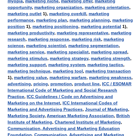
myopia
,
marketing niche
,
marketing offer
,
marketing
opportunity
,
marketing organization
,
marketing orientation
,
marketing outlet
1),
marketing overkill
,
marketing
performance
,
marketing plan
,
marketing planning
,
marketing
position
1),
marketing positioning
,
marketing potential
1),
marketing productivity
,
marketing representative
,
marketing
research
,
marketing response
,
marketing risk
,
marketing
science
,
marketing scientist
,
marketing segmentation
,
marketing service
,
marketing specialist
,
marketing spread
,
marketing stimulus
,
marketing strategy
,
marketing strength
,
marketing support
,
marketing system
,
marketing tactics
,
marketing technique
,
marketing tool
,
marketing transaction
1),
marketing value
,
marketing warfare
,
marketing weakness
,
advertising
,
pricing
,
promotion
,
product line
,
ICC / ESOMAR
International Code of Marketing and Social Research
Practice
,
ICC Guidelines / Code on Advertising and
Marketing on the Internet
,
ICC International Codes of
Marketing and Advertising Practices
,
Journal of Marketing
,
Marketing Society
,
American Marketing Association
,
British
Institute of Marketing
,
Chartered Institute of Marketing
,
Communication, Advertising and Marketing Education
Foundation
,
Communication, Advertising and Marketing