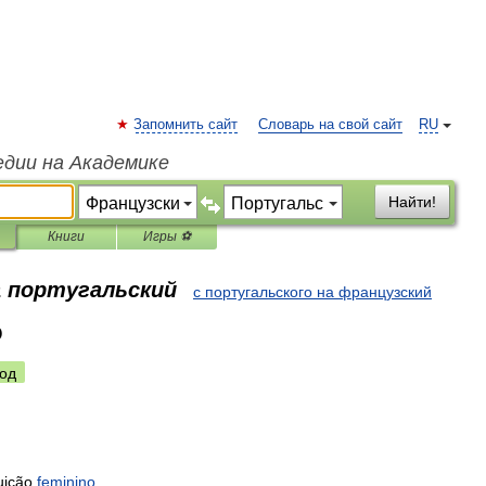
Запомнить сайт
Словарь на свой сайт
RU
едии на Академике
Найти!
Книги
Игры ⚽
а португальский
с португальского на французский
o
од
uição
feminino