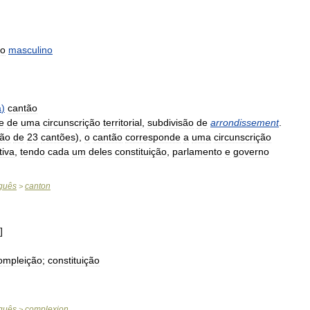
ão
masculino
a
)
cantão
e
de
uma
circunscrição
territorial
,
subdivisão
de
arrondissement
.
ção
de
23
cantões
),
o
cantão
corresponde
a
uma
circunscrição
tiva
,
tendo
cada
um
deles
constituição
,
parlamento
e
governo
guês
canton
>
]
ompleição
;
constituição
guês
complexion
>