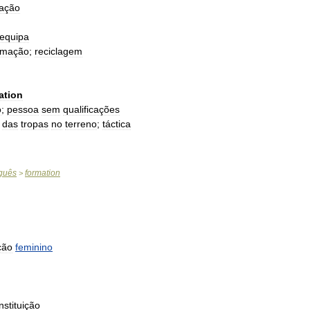
ação
equipa
rmação
;
reciclagem
ation
o
;
pessoa
sem
qualificações
das
tropas
no
terreno
;
táctica
guês
formation
>
ição
feminino
instituição