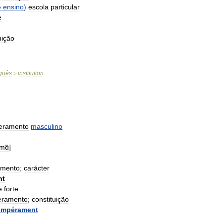
e
ensino
)
escola
particular
e
tuição
guês
institution
>
eramento
masculino
mɑ̃
]
amento
;
carácter
nt
e
forte
eramento
;
constituição
empérament