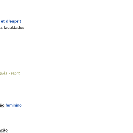
et
d
'
esprit
as
faculdades
guês
esprit
>
ão
feminino
ação