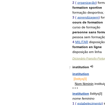
2
(
organização
)
form
formation
sportive
formação
desportiva
;
3
(
aprendizagem
)
fo
cours
de
formation
curso
de
formação
personne
sans
form
pessoa
sem
formaçã
4
MILITAR
disposição
formation
en
ligne
disposição
em
linha
Dicionário
Francês
-
Portu
institution
7
institution
[
ɛ̃stitysjɔ̃
]
Nom
féminin
institu
* * *
institution
ɛ̃stitysjɔ̃
]
nome
feminino
1
(
estabelecimento
)