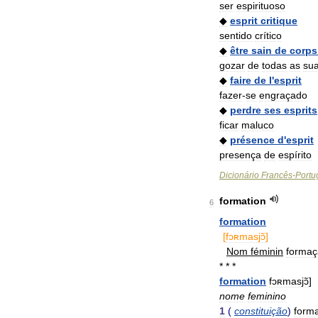
ser
espirituoso
◆
esprit
critique
sentido
crítico
◆
être
sain
de
corps
gozar
de
todas
as
su
◆
faire
de
l
'
esprit
fazer
-
se
engraçado
◆
perdre
ses
esprits
ficar
maluco
◆
présence
d
'
esprit
presença
de
espírito
Dicionário
Francês
-
Portu
formation
6
formation
[
fɔʀmasjɔ̃
]
Nom
féminin
formaç
* * *
formation
fɔʀmasjɔ̃
]
nome
feminino
1
(
constituição
)
form