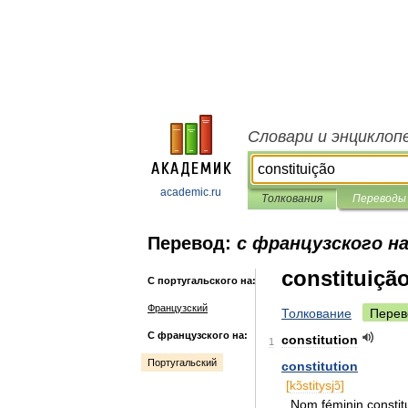
Словари и энциклоп
academic.ru
Толкования
Переводы
Перевод:
с французского н
constituiçã
С португальского на:
Французский
Толкование
Перев
С французского на:
constitution
1
Португальский
constitution
[
kɔ̃stitysjɔ̃
]
Nom
féminin
constit