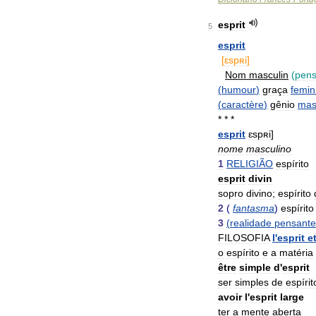
esprit
5
esprit
[
ɛspʀi
]
Nom
masculin
(
pen
(
humour
)
graça
femin
(
caractère
)
gênio
mas
* * *
esprit
ɛspʀi
]
nome
masculino
1
RELIGIÃO
espírito
esprit
divin
sopro
divino
;
espírito
2
(
fantasma
)
espírito
3
(
realidade
pensante
FILOSOFIA
l
'
esprit
e
o
espírito
e
a
matéria
être
simple
d
'
esprit
ser
simples
de
espírit
avoir
l
'
esprit
large
ter
a
mente
aberta