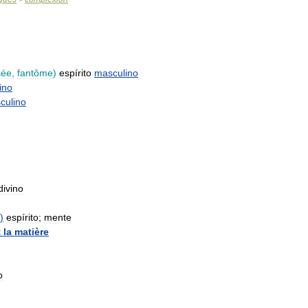
sée
,
fantôme
)
espírito
masculino
ino
culino
divino
)
espírito
;
mente
t
la
matière
o