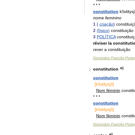
* * *
constitution
kɔ̃stitysj
nome
feminino
1
(
criação
)
constituiç
2
(
físico
)
constituição
3
POLÍTICA
constitui
réviser
la
constituti
rever
a
constituição
Dicionário
Francês
-
Portu
constitution
2
constitution
[
kɔ̃stitysjɔ̃
]
Nom
féminin
constit
* * *
constitution
[
kɔ̃stitysjɔ̃
]
Nom
féminin
constit
Dicionário
Francês
-
Portu