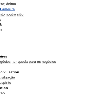
ito
;
ânimo
t
ailleurs
nto
noutro
sítio
o
à
ra
aires
gócios
;
ter
queda
para
os
negócios
civilisation
civilização
espírito
ution
ição