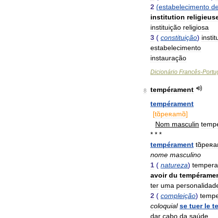
2
(
estabelecimento
d
institution
religieus
instituição
religiosa
3
(
constituição
)
insti
estabelecimento
instauração
Dicionário
Francês
-
Portu
tempérament
8
tempérament
[
tɑ̃peʀamɑ̃
]
Nom
masculin
temp
* * *
tempérament
tɑ̃peʀa
nome
masculino
1
(
natureza
)
temper
avoir
du
tempérame
ter
uma
personalidad
2
(
compleição
)
temp
coloquial
se
tuer
le
t
dar
cabo
da
saúde