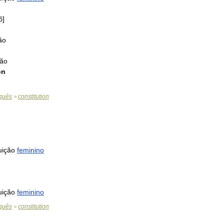
ɔ̃
]
ão
ção
on
guês
constitution
>
uição
feminino
uição
feminino
guês
constitution
>