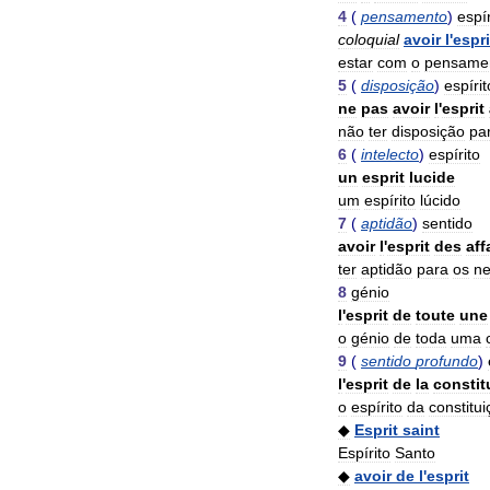
4
(
pensamento
)
espír
coloquial
avoir
l
'
espri
estar
com
o
pensame
5
(
disposição
)
espírit
ne
pas
avoir
l
'
esprit
não
ter
disposição
pa
6
(
intelecto
)
espírito
un
esprit
lucide
um
espírito
lúcido
7
(
aptidão
)
sentido
avoir
l
'
esprit
des
aff
ter
aptidão
para
os
ne
8
génio
l
'
esprit
de
toute
une
o
génio
de
toda
uma
9
(
sentido
profundo
)
l
'
esprit
de
la
constit
o
espírito
da
constitu
◆
Esprit
saint
Espírito
Santo
◆
avoir
de
l
'
esprit