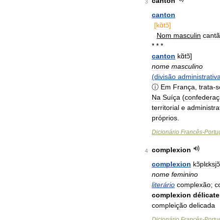
canton
3
canton
[
kɑ̃tɔ̃
]
Nom
masculin
cant
* * *
canton
kɑ̃tɔ̃
]
nome
masculino
(
divisão
administrativ
ⓘ
Em
França
,
trata
-
s
Na
Suíça
(
confedera
territorial
e
administra
próprios
.
Dicionário
Francês
-
Portu
complexion
4
complexion
kɔ̃plɛksjɔ̃
nome
feminino
literário
complexão
;
c
complexion
délicate
compleição
delicada
Dicionário
Francês
-
Portu