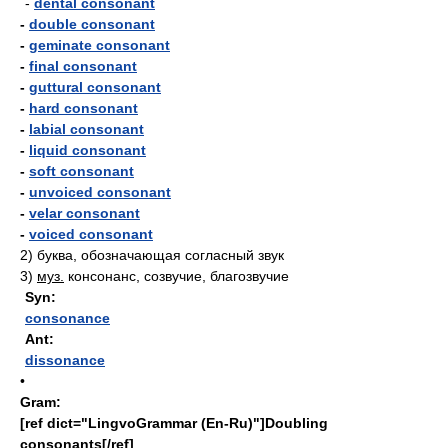
-
dental consonant
-
double consonant
-
geminate consonant
-
final consonant
-
guttural consonant
-
hard consonant
-
labial consonant
-
liquid consonant
-
soft consonant
-
unvoiced consonant
-
velar consonant
-
voiced consonant
2)
буква, обозначающая согласный звук
3)
муз.
консонанс, созвучие, благозвучие
Syn:
consonance
Ant:
dissonance
•
Gram:
[ref dict="LingvoGrammar (En-Ru)"]Doubling
consonants[/ref]