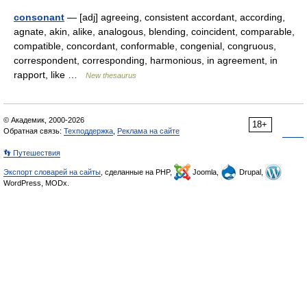
consonant
— [adj] agreeing, consistent accordant, according,
agnate, akin, alike, analogous, blending, coincident, comparable,
compatible, concordant, conformable, congenial, congruous,
correspondent, corresponding, harmonious, in agreement, in
rapport, like …
New thesaurus
© Академик, 2000-2026
18+
Обратная связь:
Техподдержка
,
Реклама на сайте
👣 Путешествия
Экспорт словарей на сайты
, сделанные на PHP,
Joomla,
Drupal,
WordPress, MODx.