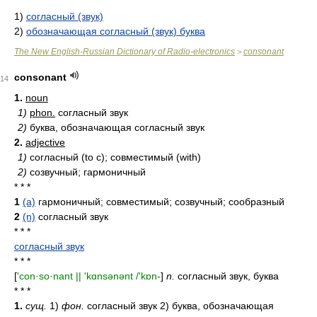
1)
согласный (звук)
2)
обозначающая согласный (звук) буква
The New English-Russian Dictionary of Radio-electronics
consonant
>
consonant
14
1.
noun
1)
phon.
согласный звук
2)
буква, обозначающая согласный звук
2.
adjective
1)
согласный (to c); совместимый (with)
2)
созвучный; гармоничный
* * *
1
(a)
гармоничный; совместимый; созвучный; сообразный
2
(n)
согласный звук
* * *
согласный звук
* * *
[
'con·so·nant || 'kɑnsənənt /'kɒn-
]
n.
согласный звук, буква
* * *
1.
сущ.
1)
фон.
согласный звук 2) буква, обозначающая