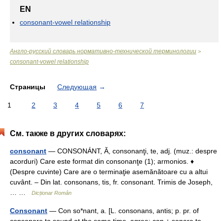
EN
consonant-vowel relationship
Англо-русский словарь нормативно-технической терминологии
>
consonant-vowel relationship
Страницы
Следующая
→
1
2
3
4
5
6
7
См. также в других словарях:
consonant
— CONSONÁNT, Ă, consonanţi, te, adj. (muz.: despre
acorduri) Care este format din consonanţe (1); armonios. ♦
(Despre cuvinte) Care are o terminaţie asemănătoare cu a altui
cuvânt. – Din lat. consonans, tis, fr. consonant. Trimis de Joseph,
… …
Dicționar Român
Consonant
— Con so*nant, a. [L. consonans, antis; p. pr. of