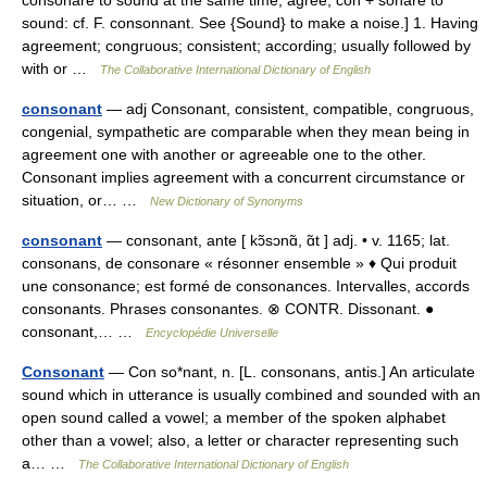
consonare to sound at the same time, agree; con + sonare to
sound: cf. F. consonnant. See {Sound} to make a noise.] 1. Having
agreement; congruous; consistent; according; usually followed by
with or …
The Collaborative International Dictionary of English
consonant
— adj Consonant, consistent, compatible, congruous,
congenial, sympathetic are comparable when they mean being in
agreement one with another or agreeable one to the other.
Consonant implies agreement with a concurrent circumstance or
situation, or… …
New Dictionary of Synonyms
consonant
— consonant, ante [ kɔ̃sɔnɑ̃, ɑ̃t ] adj. • v. 1165; lat.
consonans, de consonare « résonner ensemble » ♦ Qui produit
une consonance; est formé de consonances. Intervalles, accords
consonants. Phrases consonantes. ⊗ CONTR. Dissonant. ●
consonant,… …
Encyclopédie Universelle
Consonant
— Con so*nant, n. [L. consonans, antis.] An articulate
sound which in utterance is usually combined and sounded with an
open sound called a vowel; a member of the spoken alphabet
other than a vowel; also, a letter or character representing such
a… …
The Collaborative International Dictionary of English