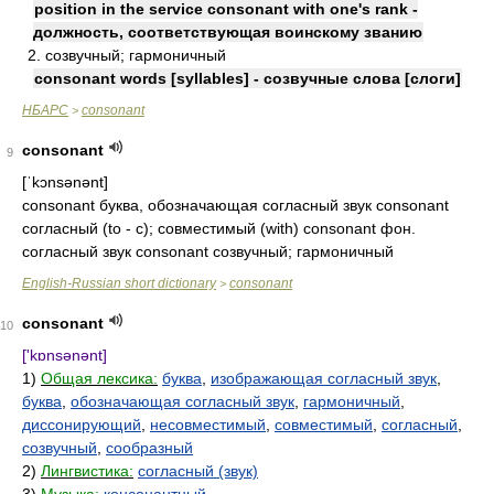
position in the service consonant with one's rank -
должность, соответствующая воинскому званию
2. созвучный; гармоничный
consonant words [syllables] - созвучные слова [слоги]
НБАРС
consonant
>
consonant
9
[ˈkɔnsənənt]
consonant буква, обозначающая согласный звук consonant
согласный (to - c); совместимый (with) consonant фон.
согласный звук consonant созвучный; гармоничный
English-Russian short dictionary
consonant
>
consonant
10
['kɒnsənənt]
1)
Общая лексика:
буква
,
изображающая согласный звук
,
буква
,
обозначающая согласный звук
,
гармоничный
,
диссонирующий
,
несовместимый
,
совместимый
,
согласный
,
созвучный
,
сообразный
2)
Лингвистика:
согласный (звук)