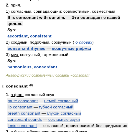
2.
прил.
1)
согласный, совпадающий; совместимый, совместный
It is consonant with our aim. — Это совпадает с нашей
целью.
Syn:
accordant
,
consistent
2)
сходный, подобный, созвучный
(
о словах
)
consonant rhymes
—
созвучные рифмы
3)
муз.
созвучный, гармоничный
Syn:
harmonious
,
concordant
Англо-русский современный словарь
consonant
>
consonant
5
1.
n фон.
согласный звук
mute consonant
—
немой согласный
lip consonant
—
губной согласный
breath consonant
—
глухой согласный
consonant sounds
—
согласные звуки
lenis consonant
— согласный, произносимый без придыхания
2.
n
буква, обозначающая согласный звук