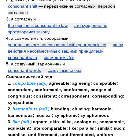
consonant shift
— передвижение согласных, перебой
согласных
3.
a
согласный
the opinion is consonant to law
—
это суждение не
противоречит закону
4.
a
совместимый, сообразный
your actions are not consonant with your principles
—
ваши
действия несовместимы с вашими принципами
consonant with
—
совместимый с
5.
a
созвучный; гармоничный
consonant words
—
созвучные слова
Синонимический ряд:
1.
compatible (adj.)
agreeable; agreeing; compatible;
concordant; conformable; conformant; congenial;
congruous; consistent; correspondent; corresponding;
sympathetic
2.
harmonious (adj.)
blending; chiming; harmonic;
harmonious; musical; symphonic; symphonious
3.
like (adj.)
agnate; akin; alike; analogous; comparable;
equivalent; intercomparable; like; parallel; similar; such;
suchlike; undifferenced; undifferentiated; uniform