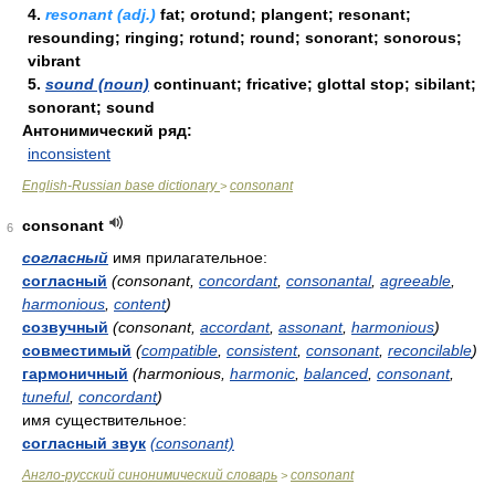
4.
resonant (adj.)
fat; orotund; plangent; resonant;
resounding; ringing; rotund; round; sonorant; sonorous;
vibrant
5.
sound (noun)
continuant; fricative; glottal stop; sibilant;
sonorant; sound
Антонимический ряд:
inconsistent
English-Russian base dictionary
consonant
>
consonant
6
согласный
имя прилагательное:
согласный
(consonant,
concordant
,
consonantal
,
agreeable
,
harmonious
,
content
)
созвучный
(consonant,
accordant
,
assonant
,
harmonious
)
совместимый
(
compatible
,
consistent
,
consonant
,
reconcilable
)
гармоничный
(harmonious,
harmonic
,
balanced
,
consonant
,
tuneful
,
concordant
)
имя существительное:
согласный звук
(consonant)
Англо-русский синонимический словарь
consonant
>