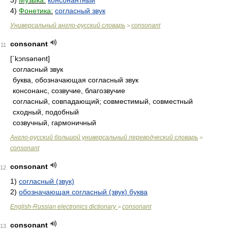
3)
Музыка:
консонантный
4)
Фонетика:
согласный звук
Универсальный англо-русский словарь
consonant
>
consonant
11
[`kɔnsənənt]
согласный звук
буква, обозначающая согласный звук
консонанс, созвучие, благозвучие
согласный, совпадающий; совместимый, совместный
сходный, подобный
созвучный, гармоничный
Англо-русский большой универсальный переводческий словарь
>
consonant
consonant
12
1)
согласный (звук)
2)
обозначающая согласный (звук) буква
English-Russian electronics dictionary
consonant
>
consonant
13