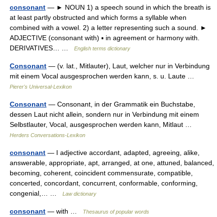
consonant
— ► NOUN 1) a speech sound in which the breath is
at least partly obstructed and which forms a syllable when
combined with a vowel. 2) a letter representing such a sound. ►
ADJECTIVE (consonant with) ▪ in agreement or harmony with.
DERIVATIVES… …
English terms dictionary
Consonant
— (v. lat., Mitlauter), Laut, welcher nur in Verbindung
mit einem Vocal ausgesprochen werden kann, s. u. Laute …
Pierer's Universal-Lexikon
Consonant
— Consonant, in der Grammatik ein Buchstabe,
dessen Laut nicht allein, sondern nur in Verbindung mit einem
Selbstlauter, Vocal, ausgesprochen werden kann, Mitlaut …
Herders Conversations-Lexikon
consonant
— I adjective accordant, adapted, agreeing, alike,
answerable, appropriate, apt, arranged, at one, attuned, balanced,
becoming, coherent, coincident commensurate, compatible,
concerted, concordant, concurrent, conformable, conforming,
congenial,… …
Law dictionary
consonant
— with …
Thesaurus of popular words