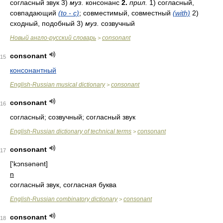
согласный звук 3)
муз.
консонанс
2.
прил.
1) согласный,
совпадающий
(to - с)
; совместимый, совместный
(with)
2)
сходный, подобный 3)
муз.
созвучный
Новый англо-русский словарь
consonant
>
consonant
15
консонантный
English-Russian musical dictionary
consonant
>
consonant
16
согласный; созвучный; согласный звук
English-Russian dictionary of technical terms
consonant
>
consonant
17
['kɔnsənənt]
n
согласный звук, согласная буква
English-Russian combinatory dictionary
consonant
>
consonant
18