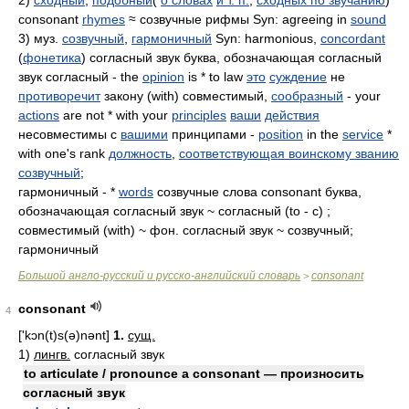
2)
сходный
,
подобный
(
о словах
и т. п.
,
сходных по звучанию
)
consonant
rhymes
≈ созвучные рифмы Syn: agreeing in
sound
3) муз.
созвучный
,
гармоничный
Syn: harmonious,
concordant
(
фонетика
) согласный звук буква, обозначающая согласный
звук согласный - the
opinion
is * to law
это
суждение
не
противоречит
закону (with) совместимый,
сообразный
- your
actions
are not * with your
principles
ваши
действия
несовместимы с
вашими
принципами -
position
in the
service
*
with one's rank
должность
,
соответствующая воинскому званию
созвучный
;
гармоничный - *
words
созвучные слова consonant буква,
обозначающая согласный звук ~ согласный (to - c) ;
совместимый (with) ~ фон. согласный звук ~ созвучный;
гармоничный
Большой англо-русский и русско-английский словарь
consonant
>
consonant
4
['kɔn(t)s(ə)nənt]
1.
сущ.
1)
лингв.
согласный звук
to articulate / pronounce a consonant — произносить
согласный звук