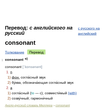
Перевод:
с английского на
с русского на
русский
английский
consonant
Толкование
Перевод
consonant
1
consonant
[ˊkɒnsǝnənt]
1.
n
1)
фон.
согла́сный звук
2)
бу́ква, обознача́ющая согла́сный звук
2.
a
1)
согла́сный (
to
— с); совмести́мый
(with)
2)
созву́чный; гармони́чный
Англо-русский словарь Мюллера
consonant
>