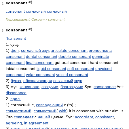
consonant
2
consonant согласный согласный
Персональный Сократ
consonant
>
consonant
3
ˈkɔnsənənt
1. сущ.
1)
фон
.
согласный звук
articulate consonant
pronounce a
consonant
dental consonant
double consonant
geminate
consonant
final consonant
guttural consonant hard consonant
labial consonant
liquid consonant
soft consonant
unvoiced
consonant
velar consonant
voiced consonant
2)
буква
,
обозначающая
согласный
звук
3) муз.
консонанс
,
созвучие
,
благозвучие
Syn:
consonance
Ant:
dissonance
2.
прил.
1) согласный с,
совпадающий
с (to) ;
совместимый
,
совместный
(
with
) It is consonant with our aim. ≈
Это
совпадает
с
нашей
целью. Syn:
accordant
,
consistent
,
agreeing
,
in
agreement