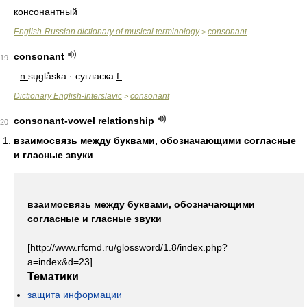
консонантный
English-Russian dictionary of musical terminology
consonant
>
consonant
19
n.
sųglåska · сугласка
f.
Dictionary English-Interslavic
consonant
>
consonant-vowel relationship
20
взаимосвязь между буквами, обозначающими согласные
и гласные звуки
взаимосвязь между буквами, обозначающими
согласные и гласные звуки
—
[http://www.rfcmd.ru/glossword/1.8/index.php?
a=index&d=23]
Тематики
защита информации